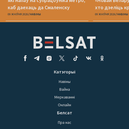
які напаў на супрацоўніка метро,
«Новай Белару
каб даехаць да Смаленску
хто дзеліць к
09 ЖНІЎНЯ 2026
НАВІНЫ
09 ЖНІЎНЯ 2026
НАВІНЫ
Катэгорыі
Навіны
Вайна
Меркаванні
Онлайн
Белсат
Пра нас