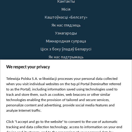
Кантакты
Місія
Каштоўнасці «Белсату»
Як нас глядзець
Узнагароды
Міжнародная супраца
Ціск з боку ўладаў Беларусі
Як нас падтрымаць
Правілы выкарыстання матэрыялаў
We respect your privacy
Інфармацыя аб адпраўніку
Telewizja Polska S.A. w likwidacji processes your personal data collected
Бяспека
when you visit individual websites on the tvp.pl Portal (hereinafter referred
Youtube
to as the Portal), including information saved using technologies used to
track and store them, such as cookies, web beacons or other similar
Белсат news
technologies enabling the provision of tailored and secure services,
personalize content and advertising, provide social media features and
Белсат Shorts
analyze Internet traffic.
Белсат Life
Click "I accept and go to the website" to consent to the use of automatic
Жэстачайшы мульт
tracking and data collection technology, access to information on your end
Belsat English