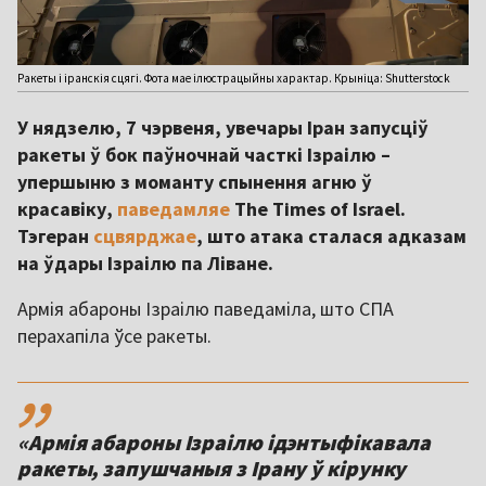
Ракеты і іранскія сцягі. Фота мае ілюстрацыйны характар. Крыніца: Shutterstock
У нядзелю, 7 чэрвеня, увечары Іран запусціў
ракеты ў бок паўночнай часткі Ізраілю –
упершыню з моманту спынення агню ў
красавіку,
паведамляе
The Times of Israel.
Тэгеран
сцвярджае
, што атака сталася адказам
на ўдары Ізраілю па Ліване.
Армія абароны Ізраілю паведаміла, што СПА
перахапіла ўсе ракеты.
,,
«Армія абароны Ізраілю ідэнтыфікавала
ракеты, запушчаныя з Ірану ў кірунку