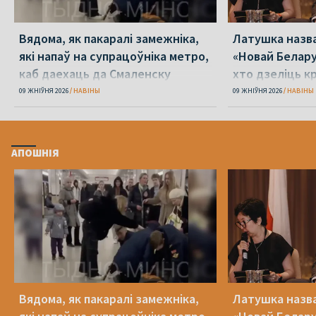
Вядома, як пакаралі замежніка,
Латушка назва
які напаў на супрацоўніка метро,
«Новай Белару
каб даехаць да Смаленску
хто дзеліць к
09 ЖНІЎНЯ 2026
НАВІНЫ
09 ЖНІЎНЯ 2026
НАВІНЫ
АПОШНІЯ
Вядома, як пакаралі замежніка,
Латушка назва