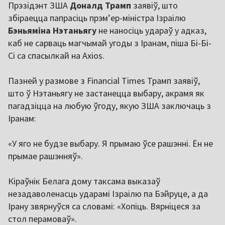
Прэзідэнт ЗША
Доналд Трамп
заявіў, што
збіраецца папрасіць прэм’ер-міністра Ізраілю
Бэньяміна Нэтаньягу
не наносіць удараў у адказ,
каб не сарваць магчымай угоды з Іранам, піша Бі-Бі-
Сі са спасылкай на Axios.
Пазней у размове з Financial Times Трамп заявіў,
што ў Нэтаньягу не застанецца выбару, акрамя як
пагадзіцца на любую ўгоду, якую ЗША заключаць з
Іранам:
«У яго не будзе выбару. Я прымаю ўсе рашэнні. Ён не
прымае рашэнняў».
Кіраўнік Белага дому таксама выказаў
незадаволенасць ударамі Ізраілю па Бэйруце, а да
Ірану звярнуўся са словамі: «Хопіць. Вярніцеся за
стол перамоваў».