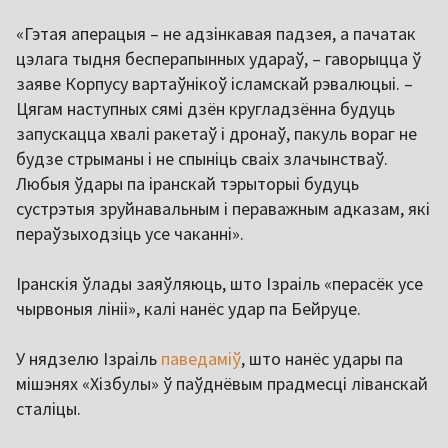
«Гэтая аперацыя – не адзінкавая падзея, а пачатак
цэлага тыдня бесперапынных удараў, – гаворыцца ў
заяве Корпусу вартаўнікоў ісламскай рэвалюцыі. –
Цягам наступных сямі дзён кругладзённа будуць
запускацца хвалі ракетаў і дронаў, пакуль вораг не
будзе стрыманы і не спыніць сваіх злачынстваў.
Любыя ўдары па іранскай тэрыторыі будуць
сустрэтыя зруйнавальным і пераважным адказам, які
пераўзыходзіць усе чаканні».
Іранскія ўлады заяўляюць, што Ізраіль «перасёк усе
чырвоныя лініі», калі нанёс удар па Бейруце.
У нядзелю Ізраіль
паведаміў
, што нанёс удары па
мішэнях «Хізбулы» ў паўднёвым прадмесці ліванскай
сталіцы.