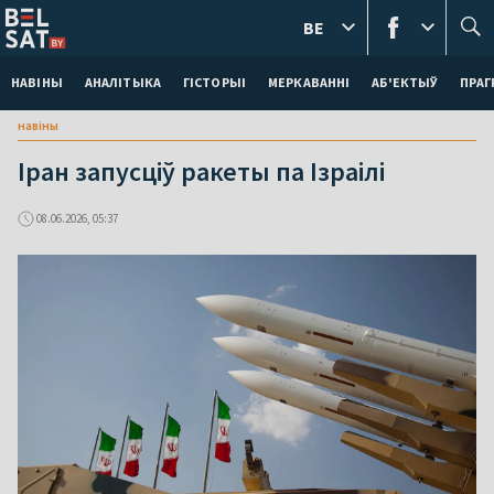
BE
НАВІНЫ
АНАЛІТЫКА
ГІСТОРЫІ
МЕРКАВАННI
АБ'ЕКТЫЎ
ПРАГ
навіны
Іран запусціў ракеты па Ізраілі
08.06.2026, 05:37