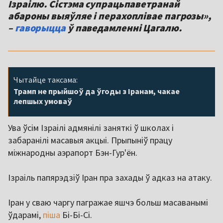
Ізраілю. Сістэма супрацьпаветранай
абароны выяўляе і перахоплівае пагрозы»,
–
гаворыцца
ў паведамленні Цагалю.
Чытайце таксама:
Трамп не прыйшоў да ўгоды з Іранам, чакае
лепшых умоваў
Ува ўсім Ізраілі адмянілі заняткі ў школах і
забаранілі масавыя акцыі. Прыпыніў працу
міжнародны аэрапорт Бэн-Гур'ён.
Ізраіль папярэдзіў Іран пра захады ў адказ на атаку.
Іран у сваю чаргу пагражае яшчэ больш масаванымі
ўдарамі,
піша
Бі-Бі-Сі.