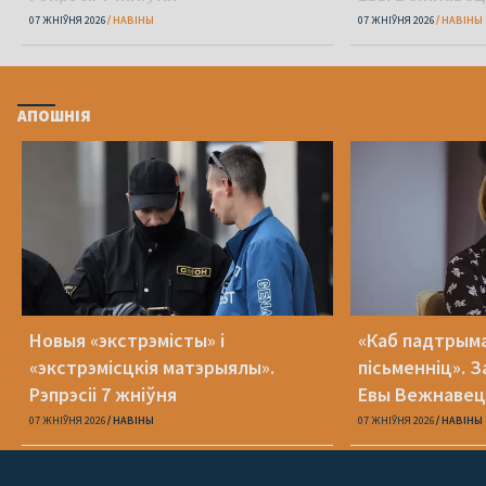
07 ЖНІЎНЯ 2026
НАВІНЫ
07 ЖНІЎНЯ 2026
НАВІНЫ
АПОШНІЯ
Новыя «экстрэмісты» і
«Каб падтрыма
«экстрэмісцкія матэрыялы».
пісьменніц». З
Рэпрэсіі 7 жніўня
Евы Вежнавец
07 ЖНІЎНЯ 2026
НАВІНЫ
07 ЖНІЎНЯ 2026
НАВІНЫ