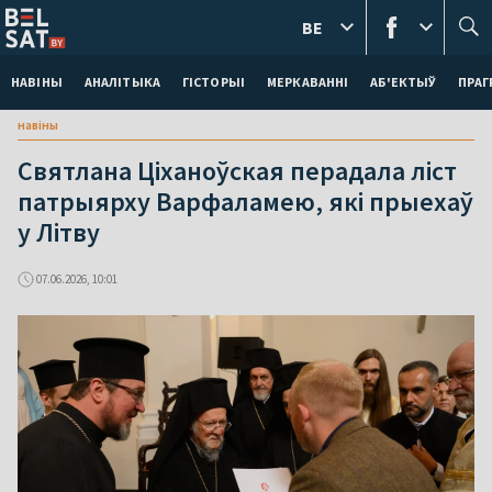
BE
НАВІНЫ
АНАЛІТЫКА
ГІСТОРЫІ
МЕРКАВАННI
АБ'ЕКТЫЎ
ПРАГ
навіны
Святлана Ціханоўская перадала ліст
патрыярху Варфаламею, які прыехаў
у Літву
07.06.2026, 10:01