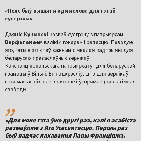
«Пояс быў вышыты адмыслова для гэтай
сустрэчы»
Дзяніс Кучынскі
назваў сустрэчу з патрыярхам
Варфаламеем
вялікім гонарам і радасцю. Паводле
яго, гэты візіт стаў важным сімвалам падтрымкі для
беларускіх праваслаўных вернікаў
Канстанцінопальскага патрыярхату і для беларускай
грамады ў Вільні. Ён падкрэсліў, што для вернікаў
гэта мае асаблівае значэнне і ўспрымаецца як сімвал
свабоды.
,,
«Для мяне гэта ўжо другі раз, калі я асабіста
размаўляю з Яго Усесвятасцю. Першы раз
быў падчас пахавання Папы Францішка.