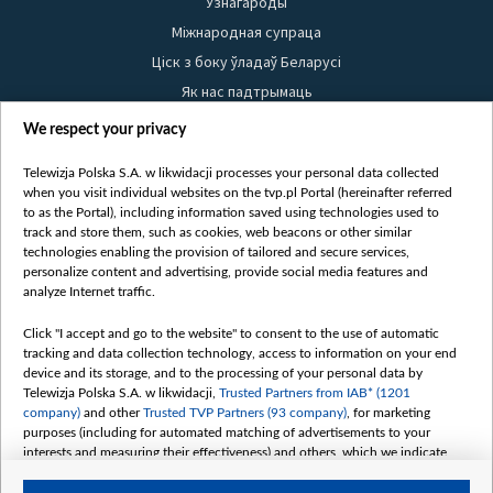
Узнагароды
Міжнародная супраца
Ціск з боку ўладаў Беларусі
Як нас падтрымаць
Правілы выкарыстання матэрыялаў
We respect your privacy
Інфармацыя аб адпраўніку
Telewizja Polska S.A. w likwidacji processes your personal data collected
Бяспека
when you visit individual websites on the tvp.pl Portal (hereinafter referred
Youtube
to as the Portal), including information saved using technologies used to
track and store them, such as cookies, web beacons or other similar
Белсат news
technologies enabling the provision of tailored and secure services,
personalize content and advertising, provide social media features and
Белсат Shorts
analyze Internet traffic.
Белсат Life
Жэстачайшы мульт
Click "I accept and go to the website" to consent to the use of automatic
tracking and data collection technology, access to information on your end
Belsat English
device and its storage, and to the processing of your personal data by
Biełsat PL
Telewizja Polska S.A. w likwidacji,
Trusted Partners from IAB* (1201
company)
and other
Trusted TVP Partners (93 company)
, for marketing
Белсат Now
purposes (including for automated matching of advertisements to your
Белсат History
interests and measuring their effectiveness) and others, which we indicate
below.
Белсат Music