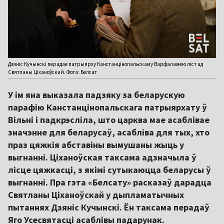
Дзяніс Кучынскі перадае патрыярху Канстанцінопальскаму Варфаламею ліст ад
Святланы Ціханоўскай. Фота: Белсат
У ім яна выказала падзяку за беларускую
парафію Канстанцінопальскага патрыярхату ў
Вільні і падкрэсліла, што царква мае асаблівае
значэнне для беларусаў, асабліва для тых, хто
праз цяжкія абставіны вымушаны жыць у
выгнанні. Ціханоўская таксама адзначыла ў
лісце цяжкасці, з якімі сутыкаюцца беларусы ў
выгнанні. Пра гэта «Белсату» расказаў дарадца
Святланы Ціханоўскай у дыпламатычных
пытаннях Дзяніс Кучынскі. Ён таксама перадаў
Яго Усесвятасці асаблівы падарунак.