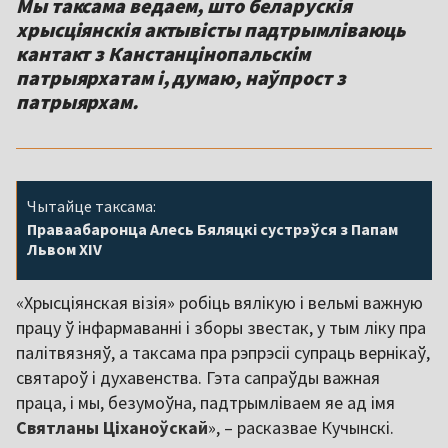
Мы таксама ведаем, што беларускія
хрысціянскія актывісты падтрымліваюць
кантакт з Канстанцінопальскім
патрыярхатам і, думаю, наўпрост з
Чытайце таксама:
Праваабаронца Алесь Бяляцкі сустрэўся з Папам
Львом XIV
«Хрысціянская візія» робіць вялікую і вельмі важную
працу ў інфармаванні і зборы звестак, у тым ліку пра
палітвязняў, а таксама пра рэпрэсіі супраць вернікаў,
святароў і духавенства. Гэта сапраўды важная
праца, і мы, безумоўна, падтрымліваем яе ад імя
Святланы Ціханоўскай
», – расказвае Кучынскі.