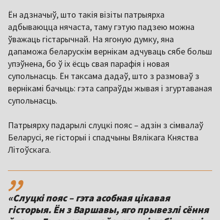
Ён адзначыў, што такія візіты патрыярха
адбываюцца нячаста, таму гэтую падзею можна
ўважаць гістарычнай. На ягоную думку, яна
дапаможа беларускім вернікам адчуваць сябе больш
упэўнена, бо ў іх ёсць свая парафія і новая
супольнасць. Ён таксама дадаў, што з размоваў з
вернікамі бачыць: гэта сапраўды жывая і згуртаваная
супольнасць.
Патрыярху падарылі слуцкі пояс – адзін з сімвалаў
Беларусі, яе гісторыі і спадчыны Вялікага Княства
Літоўскага.
,,
«Слуцкі пояс – гэта асобная цікавая
гісторыя. Ён з Варшавы, яго прывезлі сёння