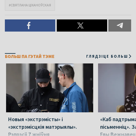
#СВЯТЛАНА ЦІХАНОЎСКАЯ
БОЛЬШ ПА ГЭТАЙ ТЭМЕ
ГЛЯДЗІЦЕ БОЛЬШ
Новыя «экстрэмісты» і
«Каб падтрыма
«экстрэмісцкія матэрыялы».
пісьменніц». З
Рэпрэсіі 7 жніўня
Евы Вежнавец