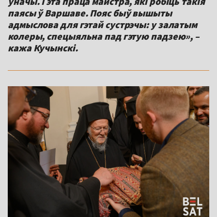
ўначы. Гэта праца майстра, які робіць такія
паясы ў Варшаве. Пояс быў вышыты
адмыслова для гэтай сустрэчы: у залатым
колеры, спецыяльна пад гэтую падзею», –