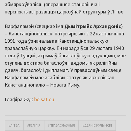
абмяркоўваліся цяперашняе становішча і
перспектывы развіцця царкоўнай структуры ў Літве.
Варфаламей (свецкае імя
Дымітрыёс Архандоніс
)
– Канстанцінопальскі патрыярх, які з 22 кастрычніка
1991 года ўзначальвае Канстанцінопальскую
праваслаўную царкву. Ён нарадзіўся 29 лютага 1940
года ў Турцыі, атрымаў багаслоўскую адукацыю, мае
ступень доктара багаслоўя і вядомы як рэлігійны
дзеяч, багаслоў і дыпламат. У праваслаўным свеце
Варфаламей мае асаблівы статус як архіепіскап
Канстанцінопалю – Новага Рыму.
Глафіра Жук
belsat.eu
#ЛІТВА
#РЭЛІГІЯ
#ПРАВАСЛАЎНЫЯ
#ДЗЯНІС КУЧЫНСКІ