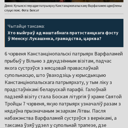
Дзяніс Кучынскі перадае патрыярху Канстанцінопальскаму Варфаламею адноўлены
слуцкі пояс. Фота: Белсат
Чытайце таксама:
Хто выйграў ад маштабнага пратэстанцкага фэсту
ў Менску: Лукашэнка, грамадства, царква?
6 чэрвеня Канстанцінопальскі патрыярх Варфаламей
прыбыў у Вільню з двухдзённым візітам, падчас
якога сустрэўся з мясцовай праваслаўнай
супольнасцю, што ўваходзіць у юрысдыкцыю
Канстанцінопальскага патрыярхату, у тым ліку з
прадстаўнікамі беларускай парафіі. Галоўнай
падзеяй візіту стала Боская літургія ў храме Святой
Тройцы 7 чэрвеня, якую патрыярх узначаліў разам з
нядаўна прызначаным экзархам Літвы. Пасля
набажэнства Варфаламей сустрэўся з вернікамі, а
таксама ўзяў удзел у супольнай трапезе, дзе