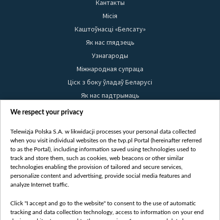
Кантакты
Місія
Каштоўнасці «Белсату»
Як нас глядзець
Узнагароды
Міжнародная супраца
Ціск з боку ўладаў Беларусі
Як нас падтрымаць
Правілы выкарыстання матэрыялаў
We respect your privacy
Інфармацыя аб адпраўніку
Telewizja Polska S.A. w likwidacji processes your personal data collected
Бяспека
when you visit individual websites on the tvp.pl Portal (hereinafter referred
Youtube
to as the Portal), including information saved using technologies used to
track and store them, such as cookies, web beacons or other similar
Белсат news
technologies enabling the provision of tailored and secure services,
personalize content and advertising, provide social media features and
Белсат Shorts
analyze Internet traffic.
Белсат Life
Click "I accept and go to the website" to consent to the use of automatic
Жэстачайшы мульт
tracking and data collection technology, access to information on your end
Belsat English