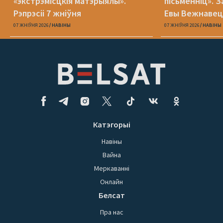
«экстрэмісцкія матэрыялы».
пісьменніц». З
Рэпрэсіі 7 жніўня
Евы Вежнавец
07 ЖНІЎНЯ 2026
НАВІНЫ
07 ЖНІЎНЯ 2026
НАВІНЫ
Катэгорыі
Навіны
Вайна
Меркаванні
Онлайн
Белсат
Пра нас