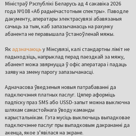
Міністраў Рэспублікі Беларусь ад 4 сакавіка 2026
года №108 «Аб радыёчастотным спектры». Паводле
дакументу, аператары электрасувязі абавязаныя
сачыць за тым, каб запазычанасць на рахунку
абанента не перавышала ўстаноўленай мяжы.
Як
адзначаюць
у Мінсувязі, калі стандартны ліміт не
падыходзіць, напрыклад перад паездкай за мяжу,
абанент можа звярнуцца ў офіс аператара і падаць
заяву на змену парогу запазычанасці.
Адначасова ўведзеныя новыя патрабаванні да
падключэння платных паслуг. Цяпер аформіць
падпіску праз SMS або USSD-запыт можна выключна
шляхам самастойнага ўводу каманды
карыстальнікам. Гэта мусіць выключыць выпадковае
падключэнне паслуг пры выпадковым дакрананні да
акенца, якое з’явілася на экране.