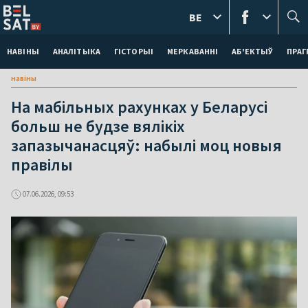
BE
НАВІНЫ
АНАЛІТЫКА
ГІСТОРЫІ
МЕРКАВАННI
АБ'ЕКТЫЎ
ПРАГ
навіны
На мабільных рахунках у Беларусі
больш не будзе вялікіх
запазычанасцяў: набылі моц новыя
правілы
07.06.2026, 09:53