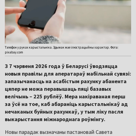
Тэлефон у руках карыстальніка. Здымак мае ілюстрацыйны характар. Фота:
pixabay.com
З 7 чэрвеня 2026 года ў Беларусі ўводзяцца
новыя правілы для аператараў мабільнай сувязі:
запазычанасць на асабістым рахунку абанента
цяпер не можа перавышаць пяці базавых
велічынь – 225 рублёў. Мера накіраваная перш
за ўсё на тое, каб абараніць карыстальнікаў ад
нечаканых буйных рахункаў, у тым ліку пасля
выкарыстання міжнароднага роўмінгу.
Новы парадак вызначаны пастановай Савета