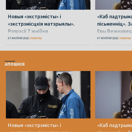
Новыя «экстрэмісты» і
«Каб падтрыма
«экстрэмісцкія матэрыялы».
пісьменніц». З
Рэпрэсіі 7 жніўня
Евы Вежнавец
07 ЖНІЎНЯ 2026
НАВІНЫ
07 ЖНІЎНЯ 2026
НАВІНЫ
АПОШНІЯ
Новыя «экстрэмісты» і
«Каб падтрыма