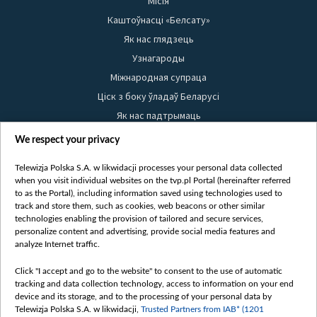
Місія
Каштоўнасці «Белсату»
Як нас глядзець
Узнагароды
Міжнародная супраца
Ціск з боку ўладаў Беларусі
Як нас падтрымаць
Правілы выкарыстання матэрыялаў
We respect your privacy
Інфармацыя аб адпраўніку
Telewizja Polska S.A. w likwidacji processes your personal data collected
Бяспека
when you visit individual websites on the tvp.pl Portal (hereinafter referred
Youtube
to as the Portal), including information saved using technologies used to
track and store them, such as cookies, web beacons or other similar
Белсат news
technologies enabling the provision of tailored and secure services,
personalize content and advertising, provide social media features and
Белсат Shorts
analyze Internet traffic.
Белсат Life
Click "I accept and go to the website" to consent to the use of automatic
Жэстачайшы мульт
tracking and data collection technology, access to information on your end
Belsat English
device and its storage, and to the processing of your personal data by
Telewizja Polska S.A. w likwidacji,
Trusted Partners from IAB* (1201
Biełsat PL