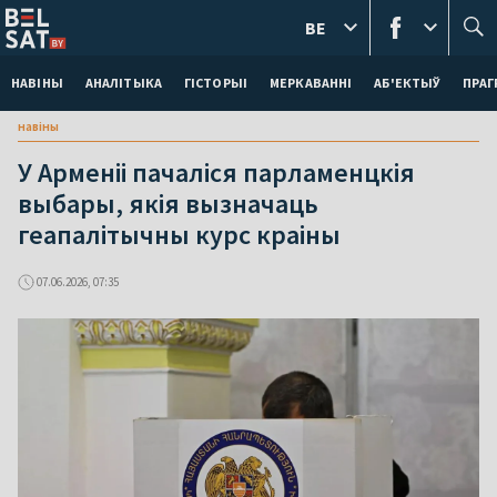
BE
НАВІНЫ
АНАЛІТЫКА
ГІСТОРЫІ
МЕРКАВАННI
АБ'ЕКТЫЎ
ПРАГ
навіны
У Арменіі пачаліся парламенцкія
выбары, якія вызначаць
геапалітычны курс краіны
07.06.2026, 07:35