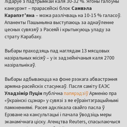
лідаруе з падтрымкай каля 30-32 %. Ягоны галоўны
канкурэнт – прарасейскі блок
Самвэла
Карапэт’яна
– можа разлічваць на 10-15 % галасоў.
Апаненты Пашыньяна выступаюць за аднаўленне
цесных сувязяў з Расеяй і крытыкуюць уладу за
страту Карабаху.
Выбары праходзяць пад наглядам 13 мясцовых
назіральных місіяў – у іх задзейнічаныя каля 2700
назіральнікаў.
Выбары адбываюцца на фоне рэзкага абвастрэння
армяна-расейскіх стасункаў. Пасля саміту ЕАЭС
Уладзімір Пуцін
публічна
папярэдзіў
Арменію пра
«ўкраінскі сцэнар» у сувязі з яе еўраінтэграцыйнымі
памкненнямі. Расея адклікала свайго пасла ў
Ерэване на кансультацыі і пачала ўводзіць меры
эканамічнага ціску. Агенцтва Reuters, спасылаючыся