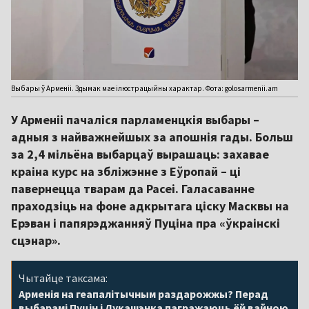
Выбары ў Арменіі. Здымак мае ілюстрацыйны характар. Фота: golosarmenii.am
У Арменіі пачаліся парламенцкія выбары –
адныя з найважнейшых за апошнія гады. Больш
за 2,4 мільёна выбарцаў вырашаць: захавае
краіна курс на збліжэнне з Еўропай – ці
павернецца тварам да Расеі. Галасаванне
праходзіць на фоне адкрытага ціску Масквы на
Ерэван і папярэджанняў Пуціна пра «ўкраінскі
сцэнар».
Чытайце таксама:
Арменія на геапалітычным раздарожжы? Перад
выбарамі Пуцін і Лукашэнка пагражаюць ёй вайною