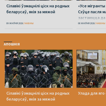
Сілавікі ўзмацнілі ціск на родных
«Усе мігранты 
беларусаў, якія за мяжой
Сэўце пасля м
застаюцца да 
09 ЖНІЎНЯ 2026
НАВІНЫ
08 ЖНІЎНЯ 2026
НАВІНЫ
АПОШНІЯ
Сілавікі ўзмацнілі ціск на родных
Улада для яго
беларусаў, якія за мяжой