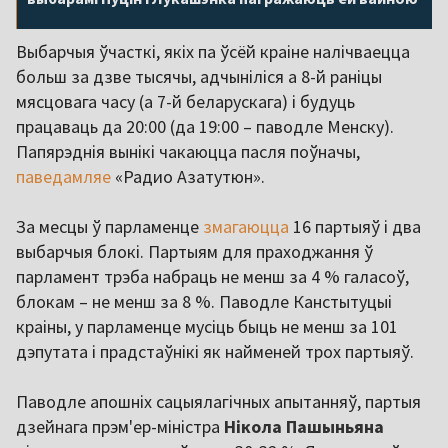
Выбарчыя ўчасткі, якіх па ўсёй краіне налічваецца
больш за дзве тысячы, адчыніліся а 8-й раніцы
мясцовага часу (а 7-й беларускага) і будуць
працаваць да 20:00 (да 19:00 – паводле Менску).
Папярэднія вынікі чакаюцца пасля поўначы,
паведамляе
«Радио Азатутюн».
За месцы ў парламенце
змагаюцца
16 партыяў і два
выбарчыя блокі. Партыям для праходжання ў
парламент трэба набраць не менш за 4 % галасоў,
блокам – не менш за 8 %. Паводле Канстытуцыі
краіны, у парламенце мусіць быць не менш за 101
дэпутата і прадстаўнікі як найменей трох партыяў.
Паводле апошніх сацыялагічных апытанняў, партыя
дзейнага прэм'ер-міністра
Нікола Пашыньяна