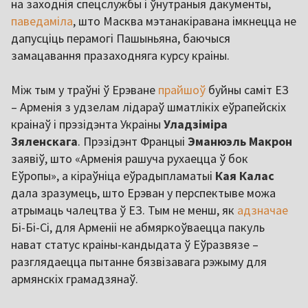
на заходнія спецслужбы і ўнутраныя дакументы,
паведаміла
, што Масква мэтанакіравана імкнецца не
дапусціць перамогі Пашыньяна, баючыся
замацавання празаходняга курсу краіны.
Між тым у траўні ў Ерэване
прайшоў
буйны саміт ЕЗ
– Арменія з удзелам лідараў шматлікіх еўрапейскіх
краінаў і прэзідэнта Украіны
Уладзіміра
Зяленскага
. Прэзідэнт Францыі
Эманюэль Макрон
заявіў, што «Арменія рашуча рухаецца ў бок
Еўропы», а кіраўніца еўрадыпламатыі
Кая
Калас
дала зразумець, што Ерэван у перспектыве можа
атрымаць чалецтва ў ЕЗ. Тым не менш, як
адзначае
Бі-Бі-Сі, для Арменіі не абмяркоўваецца пакуль
нават статус краіны-кандыдата ў Еўразвязе –
разглядаецца пытанне бязвізавага рэжыму для
армянскіх грамадзянаў.