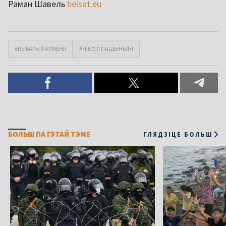
Раман Шавель
belsat.eu
#ВЫБАРЫ Ў АРМЕНІІ
#НІКОЛ ПАШЫНЬЯН
БОЛЬШ ПА ГЭТАЙ ТЭМЕ
ГЛЯДЗІЦЕ БОЛЬШ