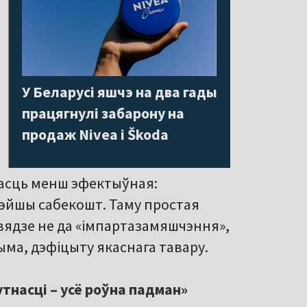
У Беларусі яшчэ на два гады
працягнулі забарону на
продаж Nivea і Škoda
часць менш эфектыўная:
эйшы сабекошт. Таму простая
ядзе не да «імпартазамяшчэння»,
ыма, дэфіцыту якаснага тавару.
тнасці – усё роўна падман»