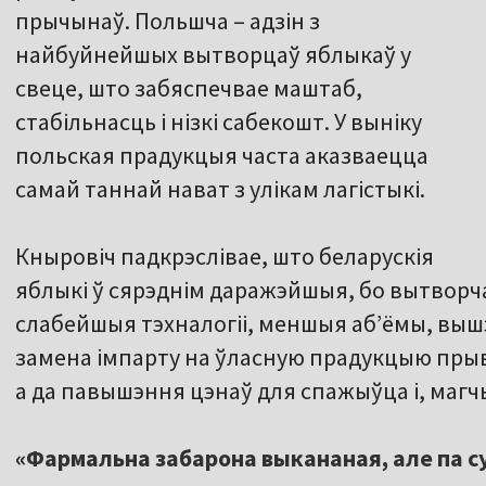
прычынаў. Польшча – адзін з
найбуйнейшых вытворцаў яблыкаў у
свеце, што забяспечвае маштаб,
стабільнасць і нізкі сабекошт. У выніку
польская прадукцыя часта аказваецца
самай таннай нават з улікам лагістыкі.
Кныровіч падкрэслівае, што беларускія
яблыкі ў сярэднім даражэйшыя, бо вытвор
слабейшыя тэхналогіі, меншыя аб’ёмы, выш
замена імпарту на ўласную прадукцыю прыв
а да павышэння цэнаў для спажыўца і, магч
«Фармальна забарона выкананая, але па су