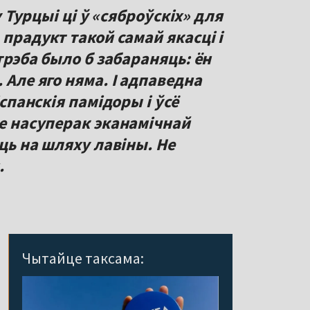
у Турцыі ці ў «сяброўскіх» для
 прадукт такой самай якасці і
 трэба было б забараняць: ён
 Але яго няма. І адпаведна
іспанскія памідоры і ўсё
зе насуперак эканамічнай
аць на шляху лавіны. Не
.
Чытайце таксама: