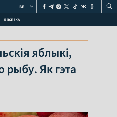
BE
БЯСПЕКА
льскія яблыкі,
 рыбу. Як гэта