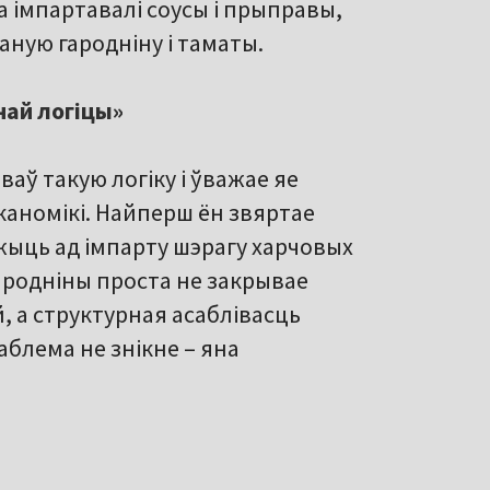
ма імпартавалі соусы і прыправы,
ную гародніну і таматы.
най логіцы»
аў такую логіку і ўважае яе
аномікі. Найперш ён звяртае
ежыць ад імпарту шэрагу харчовых
гародніны проста не закрывае
, а структурная асаблівасць
аблема не знікне – яна