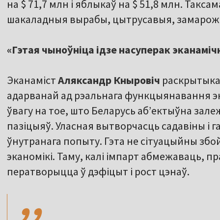
на $ 71,7 млн і яблыкаў на $ 51,8 млн. Такса
шакаладныя вырабы, цытрусавыя, замарожа
«Гэтая чыноўніца ідзе насуперак эканаміч
Эканаміст
Аляксандр Кныровіч
раскрытыкав
адарванай ад рэальнага функцыянавання эк
ўвагу на тое, што Беларусь аб’ектыўна зал
пазіцыяў. Уласная вытворчасць садавіны і 
ўнутранага попыту. Гэта не сітуацыйны збой
эканомікі. Таму, калі імпарт абмежаваць, пр
,,
ператворыцца ў дэфіцыт і рост цэнаў.