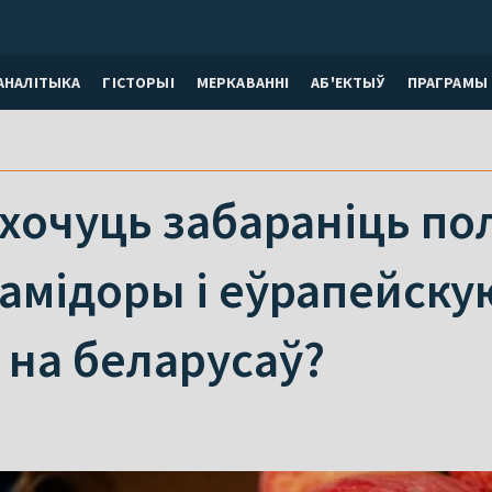
АНАЛІТЫКА
ГІСТОРЫІ
МЕРКАВАННI
АБ'ЕКТЫЎ
ПРАГРАМЫ
 хочуць забараніць по
памідоры і еўрапейскую
 на беларусаў?