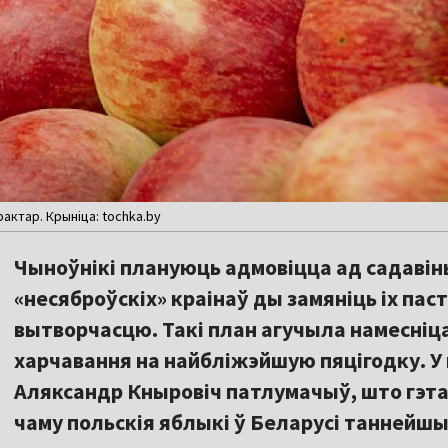
актар. Крыніца: tochka.by
Чыноўнікі плануюць адмовіцца ад садавіны
«несяброўскіх» краінаў ды замяніць іх пас
вытворчасцю. Такі план агучыла намесніца 
харчавання на найбліжэйшую пяцігодку. У
Аляксандр Кныровіч патлумачыў, што гэта
чаму польскія яблыкі ў Беларусі таннейшыя