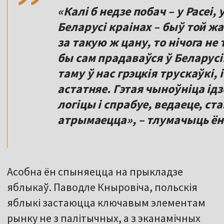
«Калі б недзе побач – у Расеі, 
Беларусі краінах – быў той жа
за такую ж цану, то нічога не
бы сам прадаваўся ў Беларусі.
таму ў нас грэцкія трускаўкі, 
астатняе. Гэтая чыноўніца ід
логіцы і спрабуе, ведаеце, ст
атрымаецца», – тлумачыць ён
Асобна ён спыняецца на прыкладзе
яблыкаў. Паводле Кныровіча, польскія
яблыкі застаюцца ключавым элементам
рынку не з палітычных, а з эканамічных