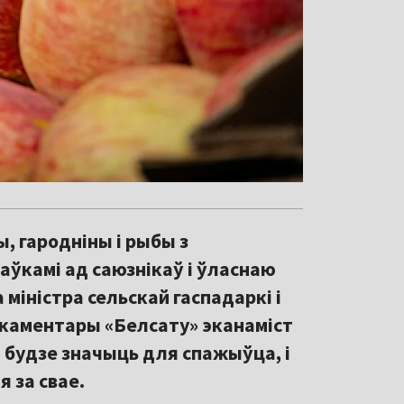
, гародніны і рыбы з
таўкамі ад саюзнікаў і ўласнаю
міністра сельскай гаспадаркі і
 каментары «Белсату» эканаміст
 будзе значыць для спажыўца, і
 за свае.