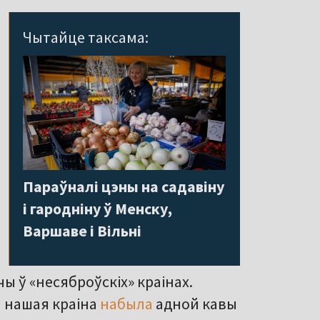
Чытайце таксама:
Параўналі цэны на садавіну
і гародніну ў Менску,
Варшаве і Вільні
ы ў «несяброўскіх» краінах.
чы нашая краіна
набыла
адной кавы