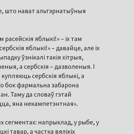
ае, што нават альтэрнатыўныя
расейскія яблыкі!» – іх там
ербскія яблыкі!» – давайце, але іх
падку ўзнікалі такія хітрыя,
еныя, а сербскія – дазволеныя. І
 купляюць сербскія яблыкі, а
 То бок фармальна забарона
ан. Таму да словаў гэтай
цца, яна некампетэнтная».
х сегментах: напрыклад, у рыбе, у
кі тавар, а частка вялікіх