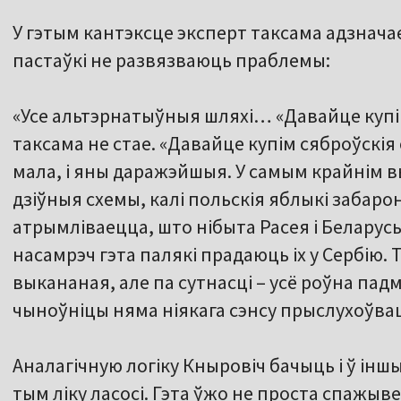
У гэтым кантэксце эксперт таксама адзнач
пастаўкі не развязваюць праблемы:
«Усе альтэрнатыўныя шляхі… «Давайце купім 
таксама не стае. «Давайце купім сяброўскія с
мала, і яны даражэйшыя. У самым крайнім вы
дзіўныя схемы, калі польскія яблыкі забарон
атрымліваецца, што нібыта Расея і Беларусь
насамрэч гэта палякі прадаюць іх у Сербію.
выкананая, але па сутнасці – усё роўна падм
чыноўніцы няма ніякага сэнсу прыслухоўва
Аналагічную логіку Кныровіч бачыць і ў іншы
тым ліку ласосі. Гэта ўжо не проста спажывец