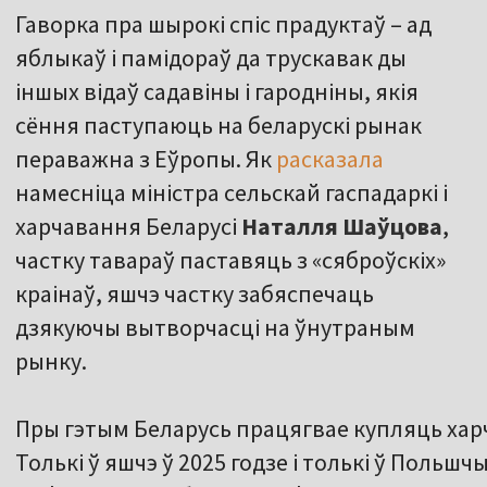
Гаворка пра шырокі спіс прадуктаў – ад
яблыкаў і памідораў да трускавак ды
іншых відаў садавіны і гародніны, якія
сёння паступаюць на беларускі рынак
пераважна з Еўропы. Як
расказала
намесніца міністра сельскай гаспадаркі і
харчавання Беларусі
Наталля Шаўцова
,
частку тавараў паставяць з «сяброўскіх»
краінаў, яшчэ частку забяспечаць
дзякуючы вытворчасці на ўнутраным
рынку.
Пры гэтым Беларусь працягвае купляць харч
Толькі ў яшчэ ў 2025 годзе і толькі ў Польш