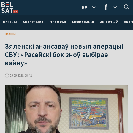
BE
НАВІНЫ
АНАЛІТЫКА
ГІСТОРЫІ
МЕРКАВАННI
АБ'ЕКТЫЎ
ПРАГ
навіны
Зяленскі анансаваў новыя аперацыі
СБУ: «Расейскі бок зноў выбірае
вайну»
05.06.2026, 18:42