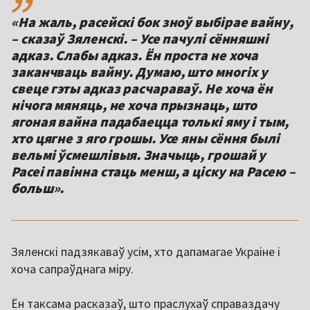
«На жаль, расейскі бок зноў выбірае вайну,
– сказаў Зяленскі. – Усе пачулі сённяшні
адказ. Слабы адказ. Ён проста не хоча
заканчваць вайну. Думаю, што многіх у
свеце гэты адказ расчараваў. Не хоча ён
нічога мяняць, не хоча прызнаць, што
ягоная вайна падабаецца толькі яму і тым,
хто цягне з яго грошы. Усе яны сёння былі
вельмі ўсмешлівыя. Значыць, грошай у
Расеі павінна стаць менш, а ціску на Расею –
больш».
Зяленскі падзякаваў усім, хто дапамагае Украіне і
хоча сапраўднага міру.
Ён таксама расказаў, што праслухаў справаздачу