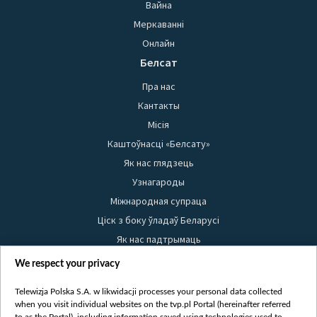
Вайна
Меркаванні
Онлайн
Белсат
Пра нас
Кантакты
Місія
Каштоўнасці «Белсату»
Як нас глядзець
Узнагароды
Міжнародная супраца
Ціск з боку ўладаў Беларусі
Як нас падтрымаць
Правілы выкарыстання матэрыялаў
We respect your privacy
Інфармацыя аб адпраўніку
Telewizja Polska S.A. w likwidacji processes your personal data collected
Бяспека
when you visit individual websites on the tvp.pl Portal (hereinafter referred
Youtube