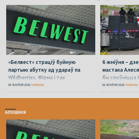
«Белвест» страціў буйную
6 жніўня – дз
партыю абутку ад удараў па
мастака Алеся
Wildberries. Фірма і так
бы споўніцца 
банкрутавала
06 ЖНІЎНЯ 2026
НАВІНЫ
06 ЖНІЎНЯ 2026
НАВІНЫ
АПОШНІЯ