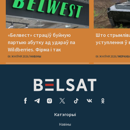
«Белвест» страціў буйную
Што стрымлів
партыю абутку ад удараў па
уступлення ў 
Wildberries. Фірма і так
банкрутавала
06 ЖНІЎНЯ 2026
НАВІНЫ
06 ЖНІЎНЯ 2026
МЕРКАВ
Катэгорыі
Навіны