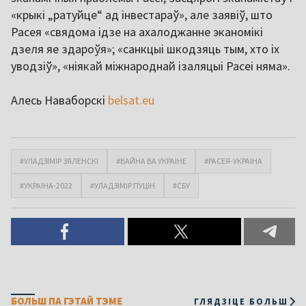
«крыкі „ратуйце“ ад інвестараў», але заявіў, што
Расея «свядома ідзе на ахалоджанне эканомікі
дзеля яе здароўя»; «санкцыі шкодзяць тым, хто іх
уводзіў», «ніякай міжнароднай ізаляцыі Расеі няма».
Алесь Наваборскі
belsat.eu
#УЛАДЗІМІР ЗЯЛЕНСКІ
#ВАЙНА ВА УКРАІНЕ
#РАСЕЯ-УКРАІНА
#УКРАІНА-2022
#УЛАДЗІМІР ПУЦІН
#СБУ
БОЛЬШ ПА ГЭТАЙ ТЭМЕ
ГЛЯДЗІЦЕ БОЛЬШ