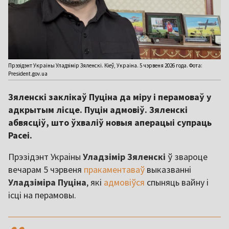
Прэзідэнт Украіны Уладзімір Зяленскі. Кіеў, Украіна. 5 чэрвеня 2026 года. Фота:
President.gov.ua
Зяленскі заклікаў Пуціна да міру і перамоваў у
адкрытым лісце. Пуцін адмовіў. Зяленскі
абвясціў, што ўхваліў новыя аперацыі супраць
Расеі.
Прэзідэнт Украіны
Уладзімір Зяленскі
ў звароце
вечарам 5 чэрвеня
пракаментаваў
выказванні
Уладзіміра Пуціна
, які
адмовіўся
спыняць вайну і
ісці на перамовы.
,,