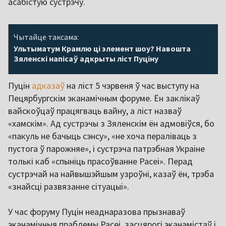
асабістую сустрэчу.
Чытайце таксама:
Ультыматум Крамлю ці элемент шоу? Навошта
Зяленскі напісаў адкрыты ліст Пуціну
Пуцін
адказаў
на ліст 5 чэрвеня ў час выступу на
Пецярбургскім эканамічным форуме. Ён заклікаў
вайскоўцаў працягваць вайну, а ліст назваў
«хамскім». Ад сустрэчы з Зяленскім ён адмовіўся, бо
«пакуль не бачыць сэнсу», «не хоча пераліваць з
пустога ў парожняе», і сустрэча патрэбная Украіне
толькі каб «спыніць прасоўванне Расеі». Перад
сустрэчай на найвышэйшым узроўні, казаў ён, трэба
«знайсці развязанне сітуацыі».
У час форуму Пуцін неаднаразова прызнаваў
эканамічныя праблемы Расеі, засцярогі эканамістаў і