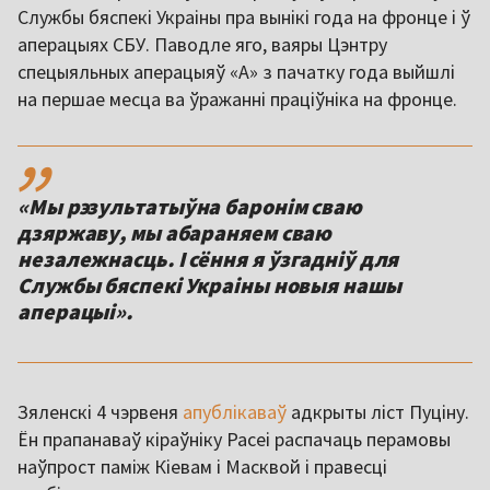
Службы бяспекі Украіны пра вынікі года на фронце і ў
аперацыях СБУ. Паводле яго, ваяры Цэнтру
спецыяльных аперацыяў «А» з пачатку года выйшлі
на першае месца ва ўражанні праціўніка на фронце.
,,
«Мы рэзультатыўна баронім сваю
дзяржаву, мы абараняем сваю
незалежнасць. І сёння я ўзгадніў для
Службы бяспекі Украіны новыя нашы
аперацыі».
Зяленскі 4 чэрвеня
апублікаваў
адкрыты ліст Пуціну.
Ён прапанаваў кіраўніку Расеі распачаць перамовы
наўпрост паміж Кіевам і Масквой і правесці