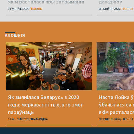
якім расталася пры затрыманні
дажджоў
амаль 4 гады таму
08 ЖНІЎНЯ 2026
НАВІНЫ
08 ЖНІЎНЯ 2026
НАВІНЫ
АПОШНІЯ
Як змянілася Беларусь з 2020
Наста Лойка 
года: меркаванні тых, хто змог
ўбачылася са с
параўнаць
якім расталас
амаль 4 гады 
08 ЖНІЎНЯ 2026
ШУФЛЯДКА
08 ЖНІЎНЯ 2026
НАВІНЫ