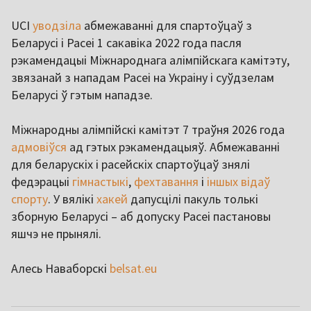
UCI
уводзіла
абмежаванні для спартоўцаў з
Беларусі і Расеі 1 сакавіка 2022 года пасля
рэкамендацыі Міжнароднага алімпійскага камітэту,
звязанай з нападам Расеі на Украіну і суўдзелам
Беларусі ў гэтым нападзе.
Міжнародны алімпійскі камітэт 7 траўня 2026 года
адмовіўся
ад гэтых рэкамендацыяў. Абмежаванні
для беларускіх і расейскіх спартоўцаў знялі
федэрацыі
гімнастыкі
,
фехтавання
і
іншых відаў
спорту
. У вялікі
хакей
дапусцілі пакуль толькі
зборную Беларусі – аб допуску Расеі пастановы
яшчэ не прынялі.
Алесь Наваборскі
belsat.eu