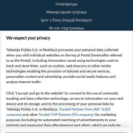
Узнагароды
Міжнародная супраца
Ціск з боку ўладаў Беларусі
Як нас падтрымаць
Правілы выкарыстання матэрыялаў
We respect your privacy
Інфармацыя аб адпраўніку
Telewizja Polska S.A. w likwidacji processes your personal data collected
Бяспека
when you visit individual websites on the tvp.pl Portal (hereinafter referred
Youtube
to as the Portal), including information saved using technologies used to
track and store them, such as cookies, web beacons or other similar
Белсат news
technologies enabling the provision of tailored and secure services,
personalize content and advertising, provide social media features and
Белсат Shorts
analyze Internet traffic.
Белсат Life
Click "I accept and go to the website" to consent to the use of automatic
Жэстачайшы мульт
tracking and data collection technology, access to information on your end
Belsat English
device and its storage, and to the processing of your personal data by
Telewizja Polska S.A. w likwidacji,
Trusted Partners from IAB* (1201
Biełsat PL
company)
and other
Trusted TVP Partners (93 company)
, for marketing
Белсат Now
purposes (including for automated matching of advertisements to your
interests and measuring their effectiveness) and others, which we indicate
Белсат History
below.