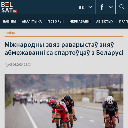
BE
НАВІНЫ
АНАЛІТЫКА
ГІСТОРЫІ
МЕРКАВАННI
АБ'ЕКТЫЎ
ПРАГ
навіны
Міжнародны звяз раварыстаў зняў
абмежаванні са спартоўцаў з Беларусі
05.06.2026, 15:43