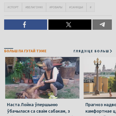
#СПОРТ
#ВЕЛАГОНКІ
#РОВАРЫ
#САНКЦЫІ
#
БОЛЬШ ПА ГЭТАЙ ТЭМЕ
ГЛЯДЗІЦЕ БОЛЬШ
Наста Лойка ўпершыню
Прагноз надво
ўбачылася са сваім сабакам, з
камфортнае ця