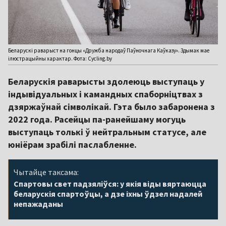
Беларускі раварыст на гонцы «Дружба народаў Паўночнага Каўказу». Здымак мае
ілюстрацыйны характар. Фота: Cycling.by
Беларускія раварысты здолеюць выступаць у
індывідуальных і камандных спаборніцтвах з
дзяржаўнай сімволікай. Гэта было забаронена з
2022 года. Расейцы па-ранейшаму могуць
выступаць толькі ў нейтральным статусе, але
юніёрам зрабілі паслабленне.
Чытайце таксама:
Спартовы свет падзяліўся: у якія віды вяртаюцца
беларускія спартоўцы, а дзе іхны ўдзел надалей
непажаданы