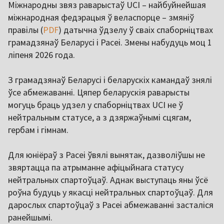
Міжнародны звяз раварыстаў UCI – найбуйнейшая
міжнародная федэрацыя ў веласпорце – змяніў
правілы (
PDF
) датычна ўдзелу ў сваіх спаборніцтвах
грамадзянаў Беларусі і Расеі. Змены набудуць моц 1
ліпеня 2026 года.
З грамадзянаў Беларусі і беларускіх камандаў знялі
ўсе абмежаванні. Цяпер беларускія раварысты
могуць браць удзел у спаборніцтвах UCI не ў
нейтральным статусе, а з дзяржаўнымі сцягам,
гербам і гімнам.
Для юніёраў з Расеі ўвялі вынятак, дазволіўшы не
звяртацца па атрыманне афіцыйнага статусу
нейтральных спартоўцаў. Аднак выступаць яны ўсё
роўна будуць у якасці нейтральных спартоўцаў. Для
дарослых спартоўцаў з Расеі абмежаванні засталіся
ранейшымі.