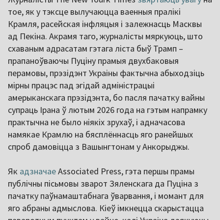
тое, як у тэксце вылучаюцца ваенныя пралікі
Крамля, расейская інфляцыя і залежнасць Масквы
ад Пекіна. Акрамя таго, журналісты мяркуюць, што
схаваным адрасатам гэтага ліста быў Трамп –
прапаноўваючы Пуціну прамыя двухбаковыя
перамовы, прэзідэнт Украіны фактычна абыходзіць
мірны працэс пад эгідай адміністрацыі
амерыканскага прэзідэнта, бо пасля пачатку вайны
супраць Ірана ў лютым 2026 года на гэтым напрамку
практычна не было ніякіх зрухаў, і адначасова
намякае Крамлю на бясплённасць яго ранейшых
спроб дамовіцца з Вашынгтонам у Анкорыджы.
Як
адзначае
Associated Press, гэта першы прамы
публічны пісьмовы зварот Зяленскага да Пуціна з
пачатку паўнамаштабнага ўварвання, і момант для
яго абраны адмыслова. Кіеў імкнецца скарыстацца