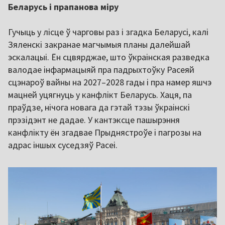
Беларусь і прапанова міру
Гучыць у лісце ў чарговы раз і згадка Беларусі, калі
Зяленскі закранае магчымыя планы далейшай
эскалацыі. Ён сцвярджае, што ўкраінская разведка
валодае інфармацыяй пра падрыхтоўку Расеяй
сцэнароў вайны на 2027–2028 гады і пра намер яшчэ
мацней уцягнуць у канфлікт Беларусь. Хаця, па
праўдзе, нічога новага да гэтай тэзы ўкраінскі
прэзідэнт не дадае. У кантэксце пашырэння
канфлікту ён згадвае Прыднястроўе і пагрозы на
адрас іншых суседзяў Расеі.