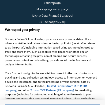
Узнагароды
Міжнародная супраца
Ціск з боку ўладаў Беларусі
Як нас падтрымаць
Правілы выкарыстання матэрыялаў
We respect your privacy
Інфармацыя аб адпраўніку
Telewizja Polska S.A. w likwidacji processes your personal data collected
Бяспека
when you visit individual websites on the tvp.pl Portal (hereinafter referred
Youtube
to as the Portal), including information saved using technologies used to
track and store them, such as cookies, web beacons or other similar
Белсат news
technologies enabling the provision of tailored and secure services,
personalize content and advertising, provide social media features and
Белсат Shorts
analyze Internet traffic.
Белсат Life
Click "I accept and go to the website" to consent to the use of automatic
Жэстачайшы мульт
tracking and data collection technology, access to information on your end
Belsat English
device and its storage, and to the processing of your personal data by
Telewizja Polska S.A. w likwidacji,
Trusted Partners from IAB* (1201
Biełsat PL
company)
and other
Trusted TVP Partners (93 company)
, for marketing
Белсат Now
purposes (including for automated matching of advertisements to your
interests and measuring their effectiveness) and others, which we indicate
Белсат History
below.