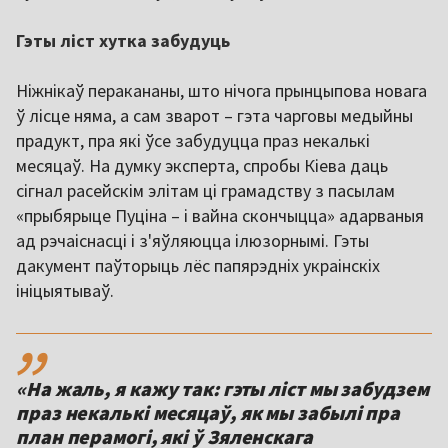
Гэты ліст хутка забудуць
Ніжнікаў перакананы, што нічога прынцыпова новага
ў лісце няма, а сам зварот – гэта чарговы медыйны
прадукт, пра які ўсе забудуцца праз некалькі
месяцаў. На думку эксперта, спробы Кіева даць
сігнал расейскім элітам ці грамадству з пасылам
«прыбярыце Пуціна – і вайна скончыцца» адарваныя
ад рэчаіснасці і з'яўляюцца ілюзорнымі. Гэты
дакумент паўторыць лёс папярэдніх украінскіх
ініцыятываў.
,,
«На жаль, я кажу так: гэты ліст мы забудзем
праз некалькі месяцаў, як мы забылі пра
план перамогі, які ў Зяленскага