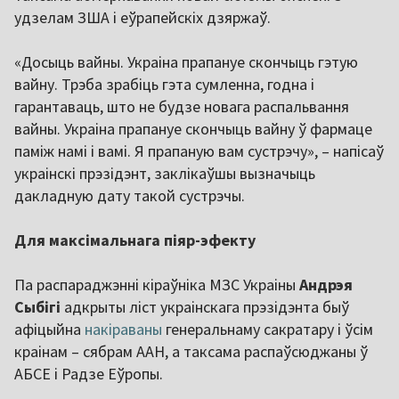
удзелам ЗША і еўрапейскіх дзяржаў.
«Досыць вайны. Украіна прапануе скончыць гэтую
вайну. Трэба зрабіць гэта сумленна, годна і
гарантаваць, што не будзе новага распальвання
вайны. Украіна прапануе скончыць вайну ў фармаце
паміж намі і вамі. Я прапаную вам сустрэчу», – напісаў
украінскі прэзідэнт, заклікаўшы вызначыць
дакладную дату такой сустрэчы.
Для максімальнага піяр-эфекту
Па распараджэнні кіраўніка МЗС Украіны
Андрэя
Сыбігі
адкрыты ліст украінскага прэзідэнта быў
афіцыйна
накіраваны
генеральнаму сакратару і ўсім
краінам – сябрам ААН, а таксама распаўсюджаны ў
АБСЕ і Радзе Еўропы.