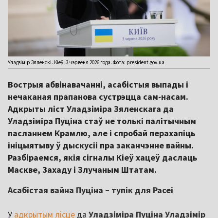
Уладзімір Зяленскі. Кіеў, 3 чэрвеня 2026 года. Фота: president.gov.ua
Вострыя абвінавачанні, асабістыя выпады і
нечаканая прапанова сустрэцца сам-насам.
Адкрыты ліст Уладзіміра Зяленскага да
Уладзіміра Пуціна стаў не толькі палітычным
пасланнем Крамлю, але і спробай перахапіць
ініцыятыву ў дыскусіі пра заканчэнне вайны.
Разбіраемся, якія сігналы Кіеў хацеў даслаць
Маскве, Захаду і Злучаным Штатам.
Асабістая вайна Пуціна – тупік для Расеі
У
адкрытым лісце
да
Уладзіміра Пуціна Уладзімір