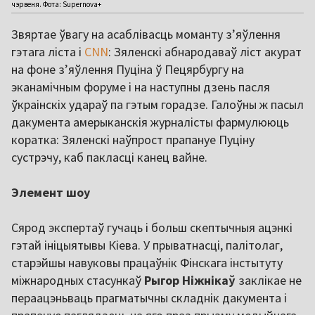
чэрвеня. Фота: Supernova+
Звяртае ўвагу на асаблівасць моманту з’яўлення
гэтага ліста і
CNN
: Зяленскі абнародаваў ліст акурат
на фоне з’яўлення Пуціна ў Пецярбургу на
эканамічным форуме і на наступны дзень пасля
ўкраінскіх удараў па гэтым горадзе. Галоўны ж пасыл
дакумента амерыканскія журналісты фармулююць
коратка: Зяленскі наўпрост прапануе Пуціну
сустрэчу, каб пакласці канец вайне.
Элемент шоу
Сярод экспертаў гучаць і больш скептычныя ацэнкі
гэтай ініцыятывы Кіева. У прыватнасці, палітолаг,
старэйшы навуковы працаўнік Фінскага інстытуту
міжнародных стасункаў
Рыгор Ніжнікаў
заклікае не
пераацэньваць прагматычны складнік дакумента і