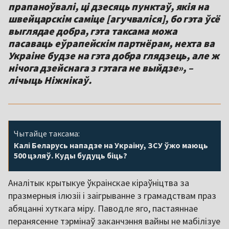
прапаноўвалі, ці дзесяць пунктаў, якія на
швейцарскім саміце [агучваліся], бо гэта ўсё
выглядае добра, гэта таксама можа
пасаваць еўрапейскім партнёрам, нехта ва
Украіне будзе на гэта добра глядзець, але ж
нічога дзейснага з гэтага не выйдзе», –
лічыць Ніжнікаў.
Чытайце таксама:
Калі Беларусь нападзе на Украіну, ЗСУ ўжо маюць
500 цэляў. Куды будуць біць?
Аналітык крытыкуе ўкраінскае кіраўніцтва за
празмерныя ілюзіі і заігрыванне з грамадствам праз
абяцанні хуткага міру. Паводле яго, пастаяннае
перанясенне тэрмінаў заканчэння вайны не мабілізуе