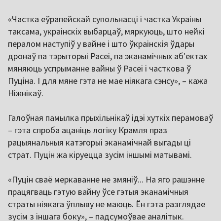
«Частка еўрапейскай супольнасці і частка Украіны
таксама, украінскіх выбарцаў, мяркуюць, што нейкі
пералом наступіў у вайне і што ўкраінскія ўдары
дронаў па тэрыторыі Расеі, па эканамічных аб'ектах
мяняюць успрыманне вайны ў Расеі і часткова ў
Пуціна. І для мяне гэта не мае ніякага сэнсу», – кажа
Ніжнікаў.
Галоўная памылка прыхільнікаў ідэі хуткіх перамоваў
– гэта спроба ацаніць логіку Крамля праз
рацыянальныя катэгорыі эканамічнай выгады ці
страт. Пуцін жа кіруецца зусім іншымі матывамі.
«Пуцін сваё меркаванне не змяніў... На яго рашэнне
працягваць гэтую вайну ўсе гэтыя эканамічныя
страты ніякага ўплыву не маюць. Ён гэта разглядае
зусім з іншага боку», – падсумоўвае аналітык.