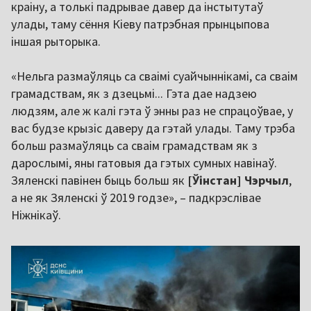
краіну, а толькі падрывае давер да інстытутаў
улады, таму сёння Кіеву патрэбная прынцыпова
іншая рыторыка.
«Нельга размаўляць са сваімі суайчыннікамі, са сваім
грамадствам, як з дзецьмі... Гэта дае надзею
людзям, але ж калі гэта ў энны раз не спрацоўвае, у
вас будзе крызіс даверу да гэтай улады. Таму трэба
больш размаўляць са сваім грамадствам як з
дарослымі, яны гатовыя да гэтых сумных навінаў.
Зяленскі павінен быць больш як
[Ўінстан] Чэрчыл
,
а не як Зяленскі ў 2019 годзе», – падкрэслівае
Ніжнікаў.