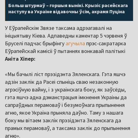
Больш штурмаў – горшыя вынікі. Крызіс расейскага
наступу ва Украіне відавочны ўсім, акрамя Пуціна
У Еўрапейскім Звязе таксама адрэагавалі на
ініцыятыву Кіева. Адпаведны каментар 5 чэрвеня ў
Бруселі падчас брыфінгу
агучыла
прэс-сакратарка
Еўрапейскай камісіі ў пытаннях вонкавай палітыкі
Аніта Хіпер:
«Мы бачылі ліст прэзідэнта Зяленскага. Гэта яшчэ
адзін заклік да Расеі спыніць сваю незаконную
агрэсіўную вайну, і з украінскага боку, як заўсёды,
гэта яшчэ адна дэманстрацыя імкнення Украіны да
сапраўдных перамоваў і безумоўнага прыпынення
агню, якое Украіна прыняла даўно. Таму з нашага
боку мы вітаем заклік прэзідэнта Зяленскага да
прамых перамоваў, а таксама заклік до прыпынення
агню».