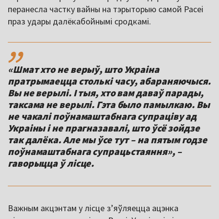
перанесла частку вайны на тэрыторыю самой Расеі
праз удары далёкабойнымі сродкамі.
,,
«Шмат хто не верыў, што Украіна
пратрымаецца столькі часу, абараняючыся.
Вы не верылі. І тыя, хто вам даваў парады,
таксама не верылі. Гэта было памылкаю. Вы
не чакалі поўнамаштабнага супраціву ад
Украіны і не прагназавалі, што ўсё зойдзе
так далёка. Але мы ўсе тут – на пятым годзе
поўнамаштабнага супрацьстаяння», –
гаворыцца ў лісце.
Важным акцэнтам у лісце з’яўляецца ацэнка