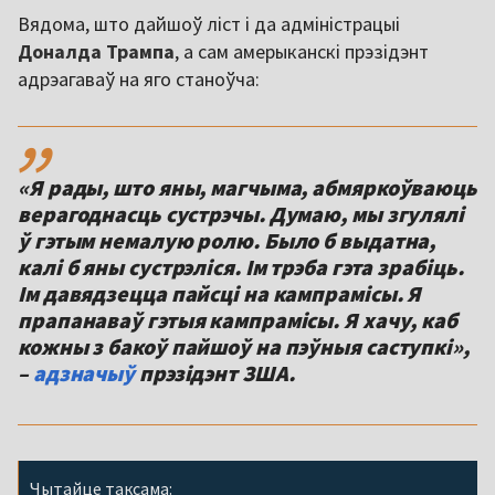
Вядома, што дайшоў ліст і да адміністрацыі
Доналда Трампа
, а сам амерыканскі прэзідэнт
адрэагаваў на яго станоўча:
,,
«Я рады, што яны, магчыма, абмяркоўваюць
верагоднасць сустрэчы. Думаю, мы згулялі
ў гэтым немалую ролю. Было б выдатна,
калі б яны сустрэліся. Ім трэба гэта зрабіць.
Ім давядзецца пайсці на кампрамісы. Я
прапанаваў гэтыя кампрамісы. Я хачу, каб
кожны з бакоў пайшоў на пэўныя саступкі»,
–
адзначыў
прэзідэнт ЗША.
Чытайце таксама: