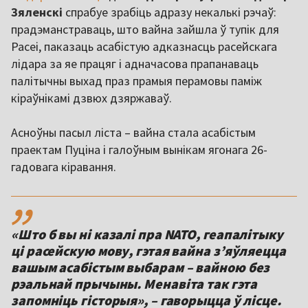
Зяленскі
спрабуе зрабіць адразу некалькі рэчаў:
прадэманстраваць, што вайна зайшла ў тупік для
Расеі, паказаць асабістую адказнасць расейскага
лідара за яе працяг і адначасова прапанаваць
палітычны выхад праз прамыя перамовы паміж
кіраўнікамі дзвюх дзяржаваў.
Асноўны пасыл ліста – вайна стала асабістым
праектам Пуціна і галоўным вынікам ягонага 26-
гадовага кіравання.
,,
«Што б вы ні казалі пра NATO, геапалітыку
ці расейскую мову, гэтая вайна з’яўляецца
вашым асабістым выбарам – вайною без
рэальнай прычыны. Менавіта так гэта
запомніць гісторыя», – гаворыцца ў лісце.