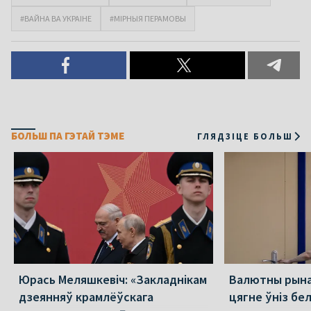
#ВАЙНА ВА УКРАІНЕ
#МІРНЫЯ ПЕРАМОВЫ
БОЛЬШ ПА ГЭТАЙ ТЭМЕ
ГЛЯДЗІЦЕ БОЛЬШ
Юрась Меляшкевіч: «Закладнікам
Валютны рынак
дзеянняў крамлёўскага
цягне ўніз бе