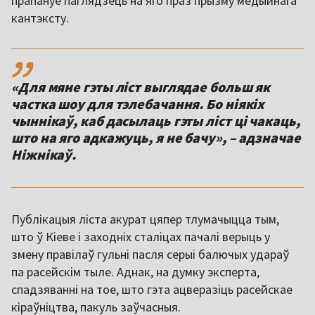
прапануе паглядзець на яго праз прызму медыйнага
кантэксту.
,,
«Для мяне гэты ліст выглядае больш як
частка шоу для тэлебачання. Бо ніякіх
чыннікаў, каб дасылаць гэты ліст ці чакаць,
што на яго адкажуць, я не бачу», – адзначае
Ніжнікаў.
Публікацыя ліста акурат цяпер тлумачыцца тым,
што ў Кіеве і заходніх сталіцах пачалі верыць у
змену правілаў гульні пасля серыі балючых удараў
па расейскім тыле. Аднак, на думку эксперта,
спадзяванні на тое, што гэта ацверазіць расейскае
кіраўніцтва, пакуль заўчасныя.