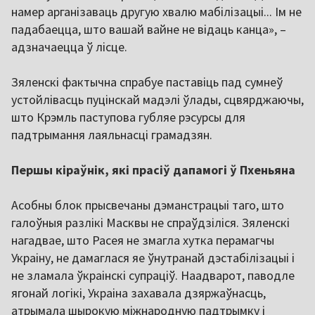
намер арганізаваць другую хвалю мабілізацыі... Ім не
падабаецца, што вашай вайне не відаць канца», –
адзначаецца ў лісце.
Зяленскі фактычна спрабуе паставіць пад сумнеў
устойлівасць пуцінскай мадэлі ўлады, сцвярджаючы,
што Крэмль паступова губляе рэсурсы для
падтрымання лаяльнасці грамадзян.
Першы кіраўнік, які прасіў дапамогі ў Пхеньяна
Асобны блок прысвечаны дэманстрацыі таго, што
галоўныя разлікі Масквы не спраўдзіліся. Зяленскі
нагадвае, што Расея не змагла хутка перамагчы
Украіну, не дамаглася яе ўнутранай дэстабілізацыі і
не зламала ўкраінскі супраціў. Наадварот, паводле
ягонай логікі, Украіна захавала дзяржаўнасць,
атрымала шырокую міжнародную падтрымку і