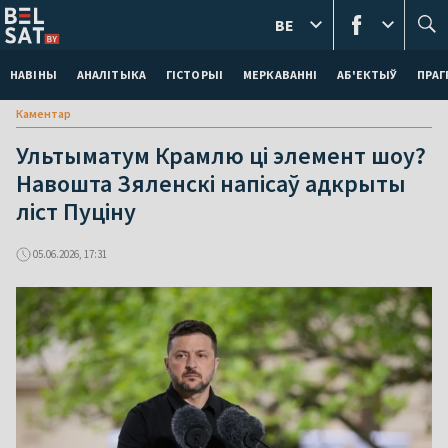
BE
НАВІНЫ
АНАЛІТЫКА
ГІСТОРЫІ
МЕРКАВАННI
АБ'ЕКТЫЎ
ПРАГ
Каментар
Ультыматум Крамлю ці элемент шоу?
Навошта Зяленскі напісаў адкрыты
ліст Пуціну
05.06.2026, 17:31