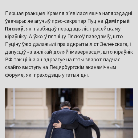
Першая рэакцыя Крамля з’явілася яшчэ напярэдадні
ўвечары: яе агучыў прэс-сакратар Пуціна
Дзмітрый
Пяскоў
, які паабяцаў перадаць ліст расейскаму
кіраўніку. А ўжо ў пятніцу Пяскоў паведаміў, што
Пуціну ўжо далажылі пра адкрыты ліст Зеленскага, і
дапусціў «з вялікай доляй імавернасці», што кіраўнік
РФ так ці інакш адрэагуе на гэты зварот падчас
свайго выступу на Пецярбургскім эканамічным
форуме, які праходзіць у гэтыя дні.