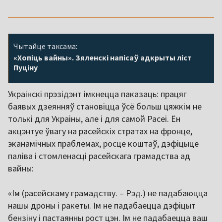
Чытайце таксама:
«Хопіць вайны». Зяленскі напісаў адкрыты ліст
Пуціну
Украінскі прэзідэнт імкнецца паказаць: працяг
баявых дзеянняў становіцца ўсё больш цяжкім не
толькі для Украіны, але і для самой Расеі. Ён
акцэнтуе ўвагу на расейскіх стратах на фронце,
эканамічных праблемах, росце коштаў, дэфіцыце
паліва і стомленасці расейскага грамадства ад
вайны:
«Ім (расейскаму грамадству. – Рэд.) не падабаюцца
нашы дроны і ракеты. Ім не падабаецца дэфіцыт
бензіну і пастаянны рост цэн. Ім не падабаецца ваш