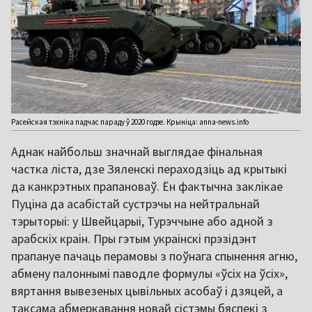
Расейская тэхніка падчас параду ў 2020 годзе. Крыніца: anna-news.info
Аднак найбольш значнай выглядае фінальная
частка ліста, дзе Зяленскі пераходзіць ад крытыкі
да канкрэтных прапановаў. Ён фактычна заклікае
Пуціна да асабістай сустрэчы на нейтральнай
тэрыторыі: у Швейцарыі, Турэччыне або адной з
арабскіх краін. Пры гэтым украінскі прэзідэнт
прапануе пачаць перамовы з поўнага спынення агню,
абмену палоннымі паводле формулы «ўсіх на ўсіх»,
вяртання вывезеных цывільных асобаў і дзяцей, а
таксама абмеркавання новай сістэмы бяспекі з