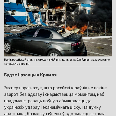
Вынік расейскай атакі па заводзе на Кіеўшчыне, які вырабляў дзіцячае харчаванне.
Фота: ДСНС України
Будзе і рэакцыя Крамля
Эксперт прагназуе, што расейскі кіраўнік не пакіне
зварот без адказу і скарыстаецца момантам, каб
прадэманстраваць поўную абыякавасць да
ўкраінскіх удараў і эканамічнага ціску. На думку
аналітыка, Крэмль упэўнены ў здольнасці сістэмы