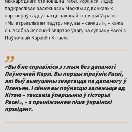
міжнароднага становішча Расеі. Украінскі лідар
падкрэслівае залежнасць Масквы ад вонкавых
партнёраў і адсутнасць чаканай ізаляцыі Украіны.
«Мы атрымліваем падтрымку, вы – санкцыі», – кажа
ён. Асобна Зяленскі звяртае ўвагу на супрацу Расеі з
Паўночнай Карэяй і Кітаем:
,,
«Вы б не справіліся з гэтым без дапамогі
Паўночнай Карэі. Вы першы кіраўнік Расеі,
які быў вымушаны звяртацца па дапамогу ў
Пхеньян. І сёння вы поўнасцю залежыце ад
Кітаю – таксаміа ўпершыню ў гісторыі
Расеі», – з прыніжэннем піша ўкраінскі
прэзідэнт.