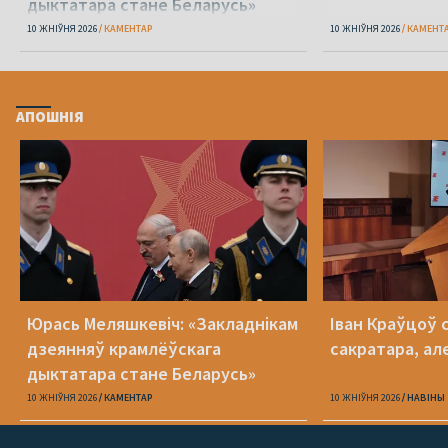
дыктатара стане Беларусь»
10 ЖНІЎНЯ 2026
КАМЕНТАР
10 ЖНІЎНЯ 2026
КАМЕНТ
АПОШНІЯ
Юрась Меляшкевіч: «Закладнікам
Іван Краўцоў 
дзеянняў крамлёўскага
сакратара, ал
дыктатара стане Беларусь»
10 ЖНІЎНЯ 2026
КАМЕНТАР
10 ЖНІЎНЯ 2026
НАВІНЫ