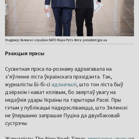
Уладзімір Зяленскі і кіраўнік NATO Марк Рутэ. Фота: president.gov.ua
Рэакцыя прэсы
Сусветная прэса па-рознаму адрэагавала на
з’яўленне ліста ўкраінскага прэзідэнта. Так,
журналісты Бі-бі-сі
адзначылі
, што тон ліста быў
дзёрзкім і нават кплівым, бо звяртаў увагу на
нядаўнія удары Украіны па тэрыторыі Расеі. Пры
гэтым у публікацыі падкрэсліваецца, што Зяленскі
не ўпершыню запрашае Пуціна да двухбаковай
сустрэчы.
Журналісты The New Yourk Times
звяртаюць увагу
на