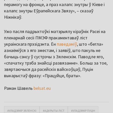
перамогу на фронце, а праз калапс знутры ў Кіеве і
калапс знутры Еўрапейскага Звязу», – сказаў
Ніжнікаў.
Ужо пасля падрыхтоўкі матэрыялу кіраўнік Расеі на
пленарнай сесіі ПМЭФ пракаментаваў ліст
украінскага прэзідэнта. Ён
паведаміў
, што «бегла»
азнаёміўся з яго зместам, і заявіў, што пакуль не
бачыць сэнсу ў сустрэчы з Зяленскім. Паводле яго,
«спачатку трэба знайсці развязанне». Больш за тое,
звяртаючыся да расейскіх вайскоўцаў, Пуцін
выкарыстаў фразу: «Працуйце, браты».
Раман Шавель
belsat.eu
#УЛАДЗІМІР ЗЯЛЕНСКІ
#АДКРЫТЫ ЛІСТ
#УЛАДЗІМІР ПУЦІН