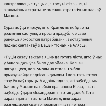
кантраляваць сітуацыю, а таму ні фізічныя, ні
эканамічныя страты не зменяць стратэгічных планаў
Масквы.
Суразмоўца мяркуе, што Крэмль не пойдзе на
рэальныя саступкі, а проста прадублюе свае
ранейшыя жорсткія патрабаванні, выстаўленыя
падчас кантактаў з Вашынгтонам на Алясцы.
«Пуцін казаў таксама яшчэ да гэтага ліста, што ў нас
у Анкорыджы ўсё было дамоўлена. Калі вы
пагодзіцеся, вось умовы на стале: то-бок
прыязджайце падпісаць дамовы. І вось гэты гэтую
тэзу ён паўторыць. А адзіны адказ, які заўсёды мы
бачым у Маскве на нейкія прапановы Кіева, – гэта
заўсёды ўдары «Іскандэрамі» і гэтак далей. Гэта
зараз адзіная тактыка Масквы, яны зараз
разглядаюць сцэнар перамогі – гэта не праз