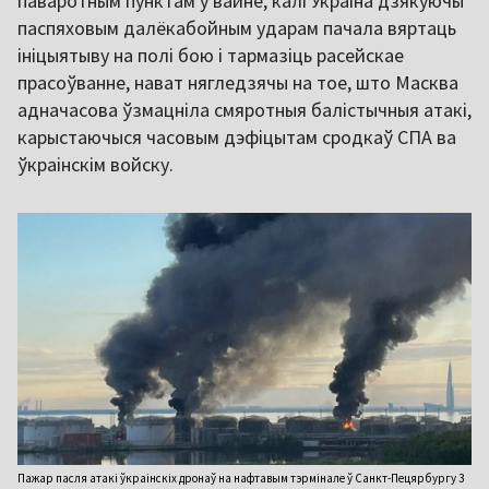
паваротным пунктам у вайне, калі Украіна дзякуючы
паспяховым далёкабойным ударам пачала вяртаць
ініцыятыву на полі бою і тармазіць расейскае
прасоўванне, нават нягледзячы на тое, што Масква
адначасова ўзмацніла смяротныя балістычныя атакі,
карыстаючыся часовым дэфіцытам сродкаў СПА ва
ўкраінскім войску.
Пажар пасля атакі ўкраінскіх дронаў на нафтавым тэрмінале ў Санкт-Пецярбургу 3