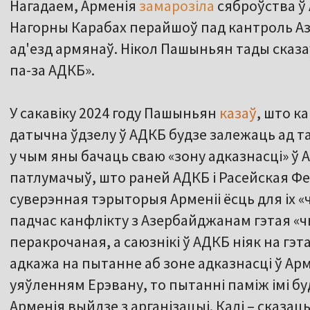
Нагадаем, Арменія
замарозіла
сяброўства ў 
Нагорны Карабах перайшоў пад кантроль А
ад'езд армянаў. Нікол Пашыньян тады сказаў
па-за АДКБ».
У сакавіку 2024 году Пашыньян
казаў
, што к
датычна ўдзелу ў АДКБ будзе залежаць ад таг
у чым яны бачаць сваю «зону адказнасці» ў А
патлумачыў, што раней АДКБ і Расейская Фе
суверэнная тэрыторыя Арменіі ёсць для іх 
падчас канфлікту з Азербайджанам гэтая «ч
перакрочаная, а саюзнікі ў АДКБ ніяк на гэта
адкажа на пытанне аб зоне адказнасці ў Арм
уяўленням Ерэвану, то пытанні паміж імі бу
Арменія выйдзе з арганізацыі. Калі – сказац