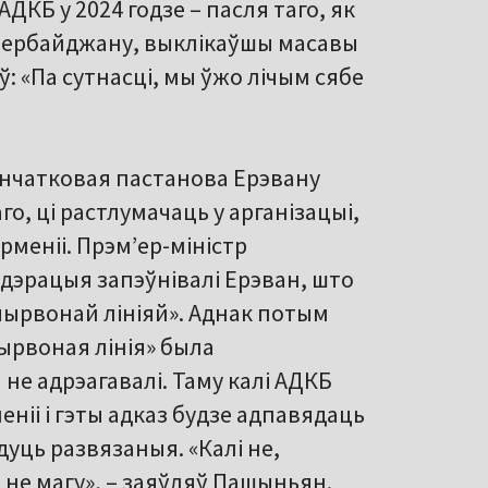
АДКБ у 2024 годзе – пасля таго, як
зербайджану, выклікаўшы масавы
: «Па сутнасці, мы ўжо лічым сябе
анчатковая пастанова Ерэвану
о, ці растлумачаць у арганізацыі,
рменіі. Прэмʼер-міністр
дэрацыя запэўнівалі Ерэван, што
«чырвонай лініяй». Аднак потым
ырвоная лінія» была
 не адрэагавалі. Таму калі АДКБ
еніі і гэты адказ будзе адпавядаць
дуць развязаныя. «Калі не,
ь не магу», – заяўляў Пашыньян.