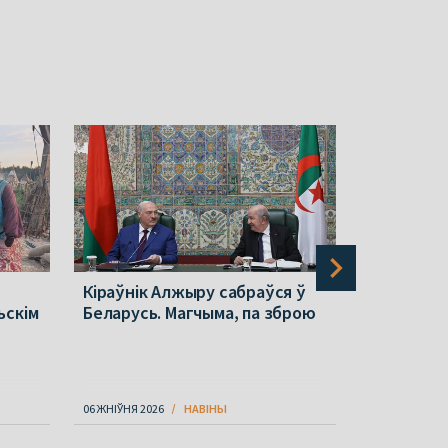
Кіраўнік Алжыру сабраўся ў
Польшча п
ьскім
Беларусь. Магчыма, па зброю
ў Беларус
стала вяд
06 ЖНІЎНЯ 2026
НАВІНЫ
06 ЖНІЎНЯ 202