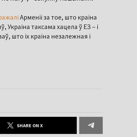
ражалі
Арменіі за тое, што краіна
ў, Украіна таксама хацела ў ЕЗ – і
ў, што іх краіна незалежная і
SHARE ON X