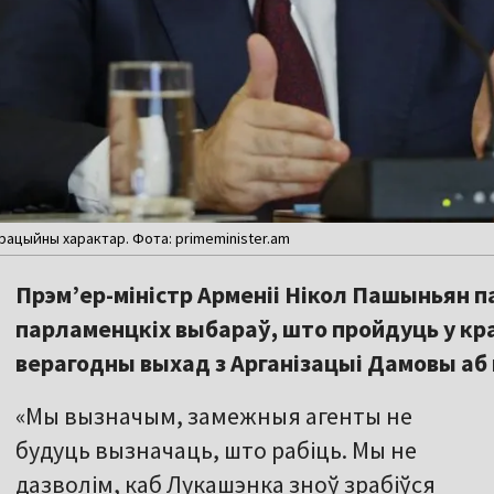
рацыйны характар. Фота: primeminister.am
Прэм’ер-міністр Арменіі Нікол Пашыньян 
парламенцкіх выбараў, што пройдуць у краі
верагодны выхад з Арганізацыі Дамовы аб
«Мы вызначым, замежныя агенты не
будуць вызначаць, што рабіць. Мы не
дазволім, каб Лукашэнка зноў зрабіўся