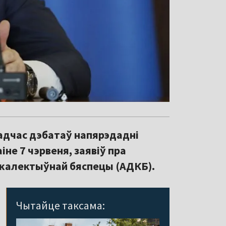
падчас дэбатаў напярэдадні
не 7 чэрвеня, заявіў пра
 калектыўнай бяспецы (АДКБ).
Чытайце таксама: