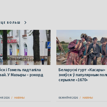
ІЦЕ БОЛЬШ
ск і Гомель падтапіла
Беларускі гурт «Касары»
вай. У Мазыры – рэкорд
зняўся ў папулярным пол
серыяле «1670»
НЯ 2026
НАВІНЫ
06 ЖНІЎНЯ 2026
НАВІНЫ