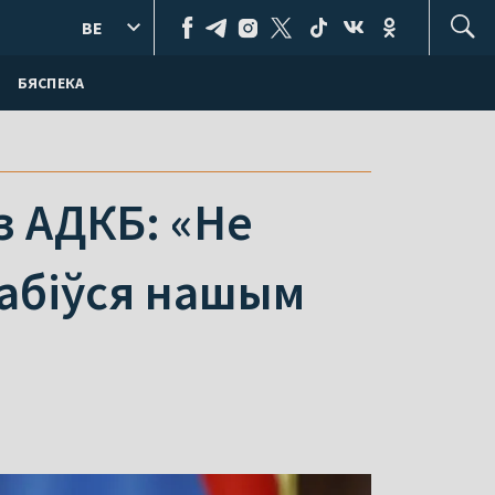
BE
БЯСПЕКА
з АДКБ: «Не
рабіўся нашым