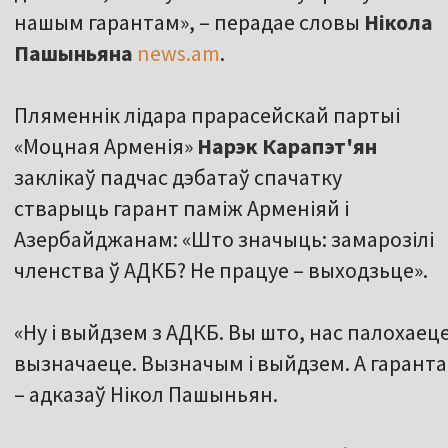
нашым гарантам», – перадае словы
Нікола
Пашыньяна
news.am
.
Пляменнік лідара прарасейскай партыі
«Моцная Арменія»
Нарэк Карапэт'ян
заклікаў падчас дэбатаў спачатку
стварыць гарант паміж Арменіяй і
Азербайджанам: «Што значыць: замарозілі
членства ў АДКБ? Не працуе – выходзьце».
«Ну і выйдзем з АДКБ. Вы што, нас палохаеце
вызначаеце. Вызначым і выйдзем. А гаранта
– адказаў Нікол Пашыньян.