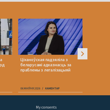
ла
Ціханоўская падзяліла з
Гісторык 
орд
беларусамі адказнасць за
«Спадзяюс
праблемы з легалізацыяй
ядравай к
халодны 
06 ЖНІЎНЯ 2026
КАМЕНТАР
06 ЖНІЎНЯ 202
My consents