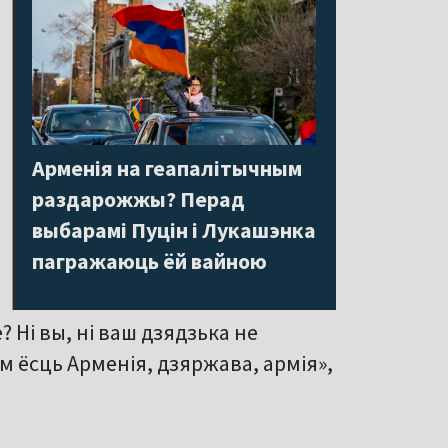
Арменія на геапалітычным
раздарожжы? Перад
выбарамі Пуцін і Лукашэнка
пагражаюць ёй вайною
? Ні вы, ні ваш дзядзька не
м ёсць Арменія, дзяржава, армія»,