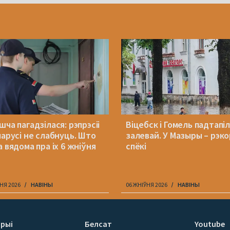
ча пагадзілася: рэпрэсіі
Віцебск і Гомель падтапі
ларусі не слабнуць. Што
залевай. У Мазыры – рэк
 вядома пра іх 6 жніўня
спёкі
НЯ 2026
НАВІНЫ
06 ЖНІЎНЯ 2026
НАВІНЫ
рыі
Белсат
Youtube