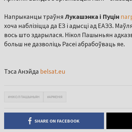
Напрыканцы траўня
Лукашэнка і Пуцін
паг
хоча наблізіцца да ЕЗ і адысці ад ЕАЭЗ. Маўля
вось што здарылася. Нікол Пашыньян адказва
больш не дазволіць Расеі абрабоўваць яе.
Тэса Анэйда
belsat.eu
#НІКОЛ ПАШЫНЬЯН
#АРМЕНІЯ
SHARE ON FACEBOOK