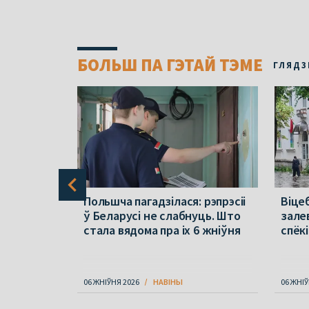
БОЛЬШ ПА ГЭТАЙ ТЭМЕ
ГЛЯДЗ
раўся ў
Польшча пагадзілася: рэпрэсіі
Віцеб
па зброю
ў Беларусі не слабнуць. Што
зале
стала вядома пра іх 6 жніўня
спёкі
06 ЖНІЎНЯ 2026
НАВІНЫ
06 ЖНІЎ