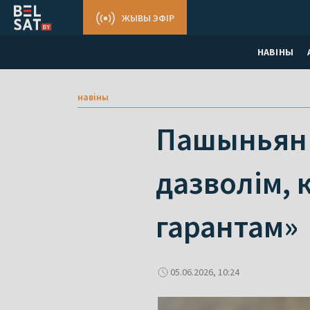
ЖЫВЫ ЭФІР
НАВІНЫ
навіны
Пашыньян 
дазволім, 
гарантам»
05.06.2026, 10:24