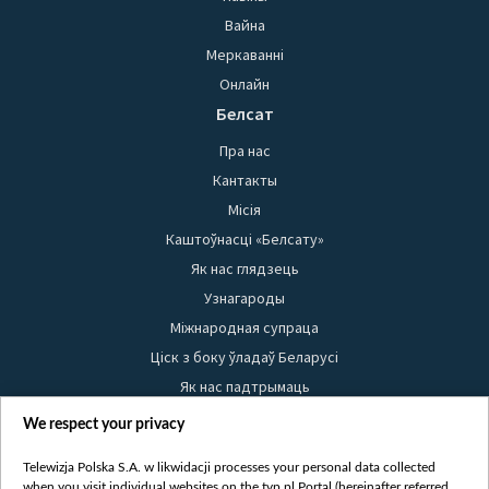
Вайна
Меркаванні
Онлайн
Белсат
Пра нас
Кантакты
Місія
Каштоўнасці «Белсату»
Як нас глядзець
Узнагароды
Міжнародная супраца
Ціск з боку ўладаў Беларусі
Як нас падтрымаць
Правілы выкарыстання матэрыялаў
We respect your privacy
Інфармацыя аб адпраўніку
Telewizja Polska S.A. w likwidacji processes your personal data collected
Бяспека
when you visit individual websites on the tvp.pl Portal (hereinafter referred