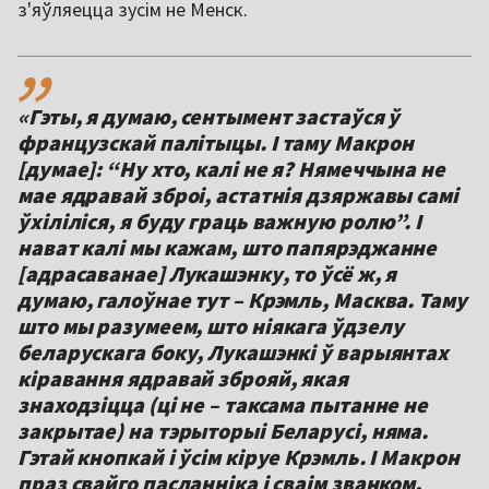
з'яўляецца зусім не Менск.
,,
«Гэты, я думаю, сентымент застаўся ў
французскай палітыцы. І таму Макрон
[думае]: “Ну хто, калі не я? Нямеччына не
мае ядравай зброі, астатнія дзяржавы самі
ўхіліліся, я буду граць важную ролю”. І
нават калі мы кажам, што папярэджанне
[адрасаванае] Лукашэнку, то ўсё ж, я
думаю, галоўнае тут – Крэмль, Масква. Таму
што мы разумеем, што ніякага ўдзелу
беларускага боку, Лукашэнкі ў варыянтах
кіравання ядравай зброяй, якая
знаходзіцца (ці не – таксама пытанне не
закрытае) на тэрыторыі Беларусі, няма.
Гэтай кнопкай і ўсім кіруе Крэмль. І Макрон
праз свайго пасланніка і сваім званком,