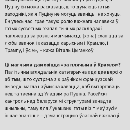
Пуціну ён можа расказаць, што думаюць гэтыя
заходнікі, якія Пуціну не могуць званіць і не хочуць.
Ён увесь час іграе такую ролю важнага чалавека ў
гэтых сусветных геапалітычных раскладах і
чапляецца за розныя магчымасці, [хоча] схапіцца за
любы званок і аказацца карысным і Крамлю, і
Трампу, і ўсім», – кажа Віталь Цыганкоў.
Ці магчыма дамовіцца «за плячыма ў Крамля»?
Палітычны аглядальнік катэгарычна адкідае версію
аб тым, што сустрэча з кіраўніком французскай
выведкі магла наўмысна хавацца, каб вытаргаваць
нешта таемна ад Уладзіміра Пуціна. Расейскі
кантроль над беларускімі структурамі занадта
шчыльны, таму для Лукашэнкі гэты візіт меў зусім
іншае значэнне – дэманстрацыю ўласнай важнасці.
,,