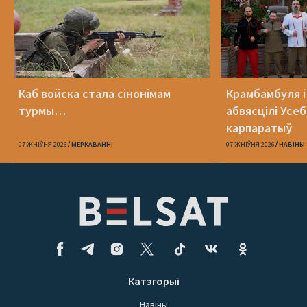
Каб войска стала сінонімам
Крамбамбуля і
турмы…
абвясцілі Усе
карпаратыў
07 ЖНІЎНЯ 2026
МЕРКАВАННI
07 ЖНІЎНЯ 2026
НАВІНЫ
Катэгорыі
Навіны