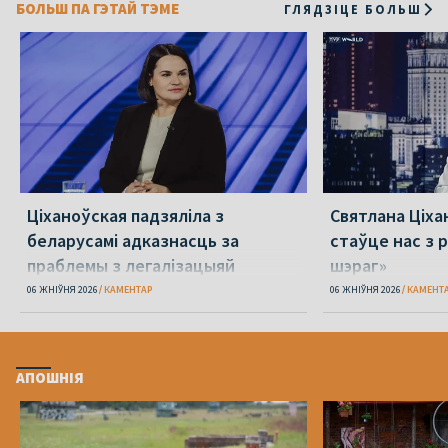
БОЛЬШ ПА ГЭТАЙ ТЭМЕ
ГЛЯДЗІЦЕ БОЛЬШ
Ціханоўская падзяліла з
Святлана Ціха
беларусамі адказнасць за
стаўце нас з р
праблемы з легалізацыяй
шэраг»
06 ЖНІЎНЯ 2026
КАМЕНТАР
06 ЖНІЎНЯ 2026
КАМЕНТ
АПОШНІЯ