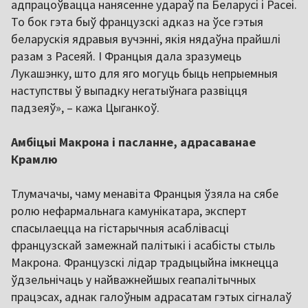
адпрацоўвацца нанясенне удараў па Беларусі і Расеі.
То бок гэта быў французскі адказ на ўсе гэтыя
беларускія ядравыя вучэнні, якія нядаўна прайшлі
разам з Расеяй. І Францыя дала зразумець
Лукашэнку, што для яго могуць быць непрыемныя
наступствы ў выпадку негатыўнага развіцця
падзеяў», – кажа Цыганкоў.
Амбіцыі Макрона і пасланне, адрасаванае
Крамлю
Тлумачачы, чаму менавіта Францыя ўзяла на сябе
ролю нефармальнага камунікатара, эксперт
спасылаецца на гістарычныя асаблівасці
французскай замежнай палітыкі і асабісты стыль
Макрона. Французскі лідар традыцыйна імкнецца
ўдзельнічаць у найважнейшых геапалітычных
працэсах, аднак галоўным адрасатам гэтых сігналаў