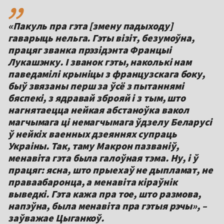
«Пакуль пра гэта [змену падыходу]
гаварыць нельга. Гэты візіт, безумоўна,
працяг званка прэзідэнта Францыі
Лукашэнку. І званок гэты, наколькі нам
паведамілі крыніцы з французскага боку,
быў звязаны перш за ўсё з пытаннямі
бяспекі, з ядравай зброяй і з тым, што
нагнятаецца нейкая абстаноўка вакол
магчымага ці немагчымага ўдзелу Беларусі
ў нейкіх ваенных дзеяннях супраць
Украіны. Так, таму Макрон пазваніў,
менавіта гэта была галоўная тэма. Ну, і ў
працяг: ясна, што прыехаў не дыпламат, не
праваабаронца, а менавіта кіраўнік
выведкі. Гэта кажа пра тое, што размова,
напэўна, была менавіта пра гэтыя рэчы», –
заўважае Цыганкоў.