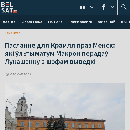
BE
НАВІНЫ
АНАЛІТЫКА
ГІСТОРЫІ
МЕРКАВАННI
АБ'ЕКТЫЎ
ПРАГ
Каментар
Пасланне для Крамля праз Менск:
які ўльтыматум Макрон перадаў
Лукашэнку з шэфам выведкі
05.06.2026, 05:49