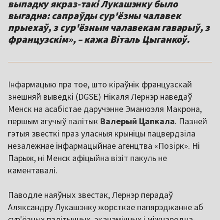
выпадку якраз-такі Лукашэнку было
выгадна: сапраўды сур'ёзны чалавек
прыехаў, з сур'ёзным чалавекам гаварыў, з
французскім», – кажа Віталь Цыганкоў.
Інфармацыю пра тое, што кіраўнік французскай
знешняй выведкі (DGSE) Нікаля Лернэр наведаў
Менск на асабістае даручэнне Эманюэля Макрона,
першым агучыў палітык
Валерый Цапкала
. Пазней
гэтыя звесткі праз уласныя крыніцы пацвердзіла
незалежнае інфармацыйнае агенцтва «Позірк». Ні
Парыж, ні Менск афіцыйна візіт пакуль не
каментавалі.
Паводле наяўных звестак, Лернэр перадаў
Аляксандру Лукашэнку жорсткае папярэджанне аб
сур'ёзных палітычных, эканамічных і міжнародна-