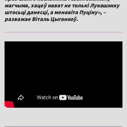
магчыма, хацеў нават не толькі Лукашэнку
штосьці данесці, а менавіта Пуціну», –
разважае Віталь Цыганкоў.