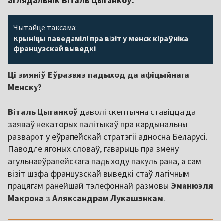
аглядальнік Віталь Цыганкоў.
Чытайце таксама:
Крыніцы паведамілі пра візіт у Менск кіраўніка
французскай выведкі
Ці змяніў Еўразвяз падыход да афіцыйнага
Менску?
Віталь Цыганкоў
даволі скептычна ставіцца да
заяваў некаторых палітыкаў пра кардынальны
разварот у еўрапейскай стратэгіі адносна Беларусі.
Паводле ягоных словаў, гаварыць пра змену
агульнаеўрапейскага падыходу пакуль рана, а сам
візіт шэфа французскай выведкі стаў лагічным
працягам ранейшай тэлефоннай размовы
Эманюэля
Макрона
з
Аляксандрам Лукашэнкам
.
,,