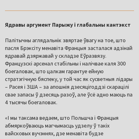
Ядравы аргумент Парыжу і глабальны кантэкст
Палітычны аглядальнік звяртае ўвагу на тое, што
пасля Брэксіту менавіта Францыя засталася адзінай
ядравай дзяржавай у складзе Еўразвязу.
Французскі арсенал стабільны і налічвае каля 300
боегаловак, што цалкам гарантуе ейную
стратэгічную бяспеку, у той час як сусветныя лідары
– Расея і ЗША – за апошнія дзесяцігоддзі скарацілі
свае запасы ў дзесяць разоў, але ўсё адно маюць па
4 тысячы боегаловак.
«І мы таксама ведаем, што Польшча і Францыя
абмяркоўваюць магчымасць удзелу ў такіх
вайсковых вучэннях, дзе менавіта будзе