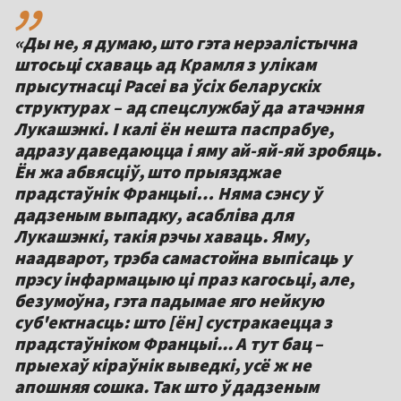
«Ды не, я думаю, што гэта нерэалістычна
штосьці схаваць ад Крамля з улікам
прысутнасці Расеі ва ўсіх беларускіх
структурах – ад спецслужбаў да атачэння
Лукашэнкі. І калі ён нешта паспрабуе,
адразу даведаюцца і яму ай-яй-яй зробяць.
Ён жа абвясціў, што прыязджае
прадстаўнік Францыі… Няма сэнсу ў
дадзеным выпадку, асабліва для
Лукашэнкі, такія рэчы хаваць. Яму,
наадварот, трэба самастойна выпісаць у
прэсу інфармацыю ці праз кагосьці, але,
безумоўна, гэта падымае яго нейкую
суб'ектнасць: што [ён] сустракаецца з
прадстаўніком Францыі... А тут бац –
прыехаў кіраўнік выведкі, усё ж не
апошняя сошка. Так што ў дадзеным