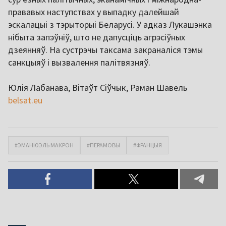
прававых наступствах у выпадку далейшай
эскалацыі з тэрыторыі Беларусі. У адказ Лукашэнка
нібыта запэўніў, што не дапусціць агрэсіўных
дзеянняў. На сустрэчы таксама закраналіся тэмы
санкцыяў і вызвалення палітвязняў.
Юлія Лабанава, Вітаўт Сіўчык, Раман Шавель
belsat.eu
#ЭМАНЮЭЛЬ МАКРОН
#ПЕРАМОВЫ
#ФРАНЦЫЯ