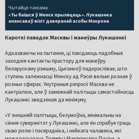
Чытайце таксама:
«Ты баішся ў Менск прыляцець». Лукашэнка
анансаваў візіт даверанай асобы Макрона
Кароткі павадок Масквы і манеўры Лукашэнкі
Адказваючы на пытанне, ці пакідаюць падобныя
заходнія кантакты прастору для манеўру
беларускаму рэжыму, Цыганкоў падкрэслівае, што
ступень залежнасці Менску ад Расеі вельмі розная ў
розных сферах. Унутраныя рэпрэсіі Масква не
кантралюе, але ў замежнай палітыцы самастойнасць
Лукашэнкі зведзеная да мінімуму.
«У знешняй палітыцы, безумоўна, мінімальны на
сёння суверэнітэт у Лукашэнкі, але ён спрабуе граць
сваю ролю і пасярэдніка, і нейкага чалавека, які
можа расказаць Трампу і Макрону пра Пуціна, а