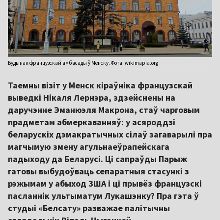
Будынак французскай амбасады ў Менску. Фота: wikimapia.org
Таемны візіт у Менск кіраўніка французскай
выведкі Нікаля Лернэра, здзейснены на
даручэнне Эманюэля Макрона, стаў чарговым
прадметам абмеркаванняў: у асяроддзі
беларускіх дэмакратычных сілаў загаварылі пра
магчымую змену агульнаеўрапейскага
падыходу да Беларусі. Ці сапраўды Парыж
гатовы выбудоўваць сепаратныя стасункі з
рэжымам у абыход ЗША і ці прывёз французскі
пасланнік ультыматум Лукашэнку? Пра гэта ў
студыі «Белсату» разважае палітычны