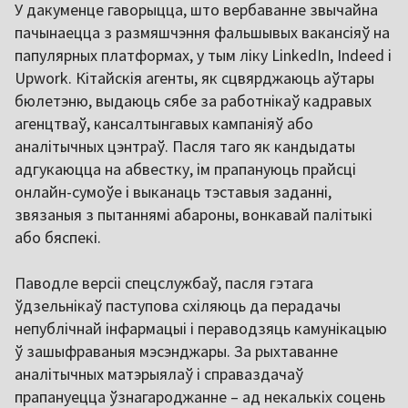
У дакуменце гаворыцца, што вербаванне звычайна
пачынаецца з размяшчэння фальшывых вакансіяў на
папулярных платформах, у тым ліку LinkedIn, Indeed і
Upwork. Кітайскія агенты, як сцвярджаюць аўтары
бюлетэню, выдаюць сябе за работнікаў кадравых
агенцтваў, кансалтынгавых кампаніяў або
аналітычных цэнтраў. Пасля таго як кандыдаты
адгукаюцца на абвестку, ім прапануюць прайсці
онлайн-сумоўе і выканаць тэставыя заданні,
звязаныя з пытаннямі абароны, вонкавай палітыкі
або бяспекі.
Паводле версіі спецслужбаў, пасля гэтага
ўдзельнікаў паступова схіляюць да перадачы
непублічнай інфармацыі і пераводзяць камунікацыю
ў зашыфраваныя мэсэнджары. За рыхтаванне
аналітычных матэрыялаў і справаздачаў
прапануецца ўзнагароджанне – ад некалькіх соцень