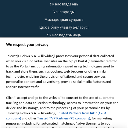
Як нас глядзець
Узнагароды
Міжнародная супраца
Ціск з боку ўладаў Беларусі
Як нас падтрымаць
Правілы выкарыстання матэрыялаў
We respect your privacy
Інфармацыя аб адпраўніку
Telewizja Polska S.A. w likwidacji processes your personal data collected
Бяспека
when you visit individual websites on the tvp.pl Portal (hereinafter referred
Youtube
to as the Portal), including information saved using technologies used to
track and store them, such as cookies, web beacons or other similar
Белсат news
technologies enabling the provision of tailored and secure services,
personalize content and advertising, provide social media features and
Белсат Shorts
analyze Internet traffic.
Белсат Life
Click "I accept and go to the website" to consent to the use of automatic
Жэстачайшы мульт
tracking and data collection technology, access to information on your end
Belsat English
device and its storage, and to the processing of your personal data by
Telewizja Polska S.A. w likwidacji,
Trusted Partners from IAB* (1201
Biełsat PL
company)
and other
Trusted TVP Partners (93 company)
, for marketing
Белсат Now
purposes (including for automated matching of advertisements to your