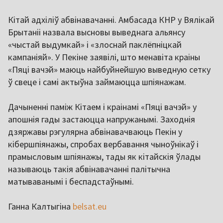
Кітай адхіліў абвінавачанні. Амбасада КНР у Вялікай
Брытаніі назвала высновы выведнага альянсу
«чыстай выдумкай» і «злоснай паклёпніцкай
кампаніяй». У Пекіне заявілі, што менавіта краіны
«Пяці вачэй» маюць найбуйнейшую выведную сетку
ў свеце і самі актыўна займаюцца шпіянажам.
Дачыненні паміж Кітаем і краінамі «Пяці вачэй» у
апошнія гады застаюцца напружанымі. Заходнія
дзяржавы рэгулярна абвінавачваюць Пекін у
кібершпіянажы, спробах вербавання чыноўнікаў і
прамысловым шпіянажы, тады як кітайскія ўлады
называюць такія абвінавачанні палітычна
матываванымі і беспадстаўнымі.
Ганна Калтыгіна
belsat.eu