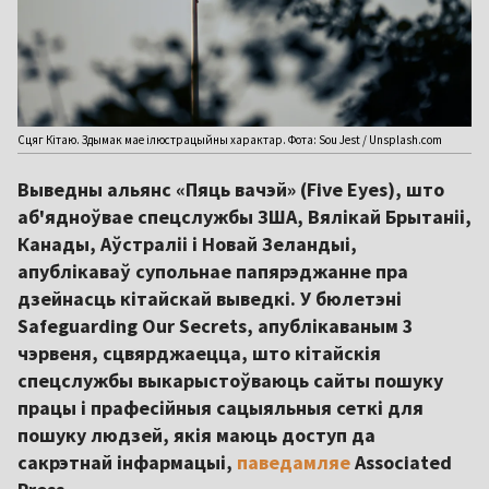
Сцяг Кітаю. Здымак мае ілюстрацыйны характар. Фота: Sou Jest / Unsplash.com
Выведны альянс «Пяць вачэй» (Five Eyes), што
аб'ядноўвае спецслужбы ЗША, Вялікай Брытаніі,
Канады, Аўстраліі і Новай Зеландыі,
апублікаваў супольнае папярэджанне пра
дзейнасць кітайскай выведкі. У бюлетэні
Safeguarding Our Secrets, апублікаваным 3
чэрвеня, сцвярджаецца, што кітайскія
спецслужбы выкарыстоўваюць сайты пошуку
працы і прафесійныя сацыяльныя сеткі для
пошуку людзей, якія маюць доступ да
сакрэтнай інфармацыі,
паведамляе
Associated