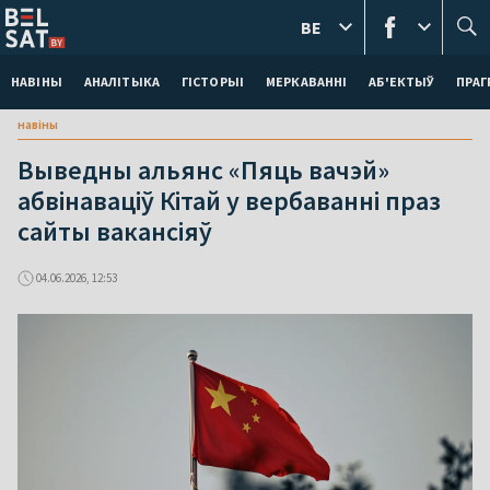
BE
НАВІНЫ
АНАЛІТЫКА
ГІСТОРЫІ
МЕРКАВАННI
АБ'ЕКТЫЎ
ПРАГ
навіны
Выведны альянс «Пяць вачэй»
абвінаваціў Кітай у вербаванні праз
сайты вакансіяў
04.06.2026, 12:53