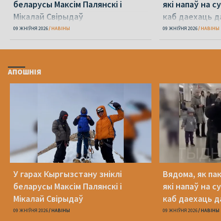
беларусы Максім Палянскі і
які напаў на с
Мікалай Свірыдаў
каб даехаць д
09 ЖНІЎНЯ 2026
НАВІНЫ
09 ЖНІЎНЯ 2026
НАВІНЫ
АПОШНІЯ
У гарах Кыргызстану зніклі
Вядома, як па
беларусы Максім Палянскі і
які напаў на с
Мікалай Свірыдаў
каб даехаць д
09 ЖНІЎНЯ 2026
НАВІНЫ
09 ЖНІЎНЯ 2026
НАВІНЫ