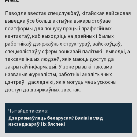
Press.
Паводле звестак спецслужбаў, кітайская вайсковая
выведка ўсё больш актыўна выкарыстоўвае
платформы для пошуку працы і прафесійных
кантактаў, каб выходзіць на дзейных і былых
работнікаў дзяржаўных структураў, вайскоўцаў,
спецыялістаў у сферы вонкавай палітыкі і выведкі, а
таксама іншых людзей, якія маюць доступ да
закрытай інфармацыі. У зоне рызыкі таксама
названыя журналісты, работнікі аналітычных
цэнтраў і даследнікі, якія могуць мець ускосны
доступ да дзяржаўных звестак.
Чытайце таксама:
Дзе размаўляць беларусам? Вялікі агляд
мэсэнджараў і іх бяспекі