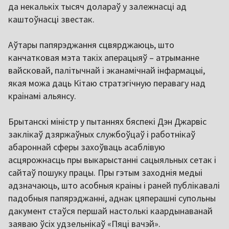
да некалькіх тысяч долараў у залежнасці ад
каштоўнасці звестак.
Аўтары папярэджання сцвярджаюць, што
канчатковая мэта такіх аперацыяў – атрыманне
вайсковай, палітычнай і эканамічнай інфармацыі,
якая можа даць Кітаю стратэгічную перавагу над
краінамі альянсу.
Брытанскі міністр у пытаннях бяспекі Дэн Джарвіс
заклікаў дзяржаўных службоўцаў і работнікаў
абароннай сферы захоўваць асаблівую
асцярожнасць пры выкарыстанні сацыяльных сетак і
сайтаў пошуку працы. Пры гэтым заходнія медыі
адзначаюць, што асобныя краіны і раней публікавалі
падобныя папярэджанні, аднак цяперашні супольны
дакумент стаўся першай настолькі каардынаванай
заяваю ўсіх удзельнікаў «Пяці вачэй».