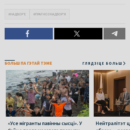
#НАДВОР’Е
#ПРАГНОЗ НАДВОР'Я
БОЛЬШ ПА ГЭТАЙ ТЭМЕ
ГЛЯДЗІЦЕ БОЛЬШ
«Усе мігранты павінны сысці». У
Нейтралітэт ц