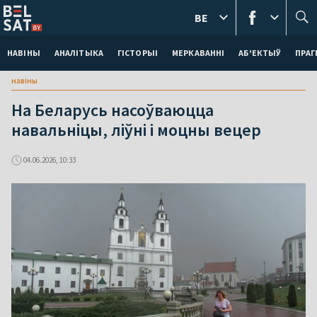
BE
НАВІНЫ
АНАЛІТЫКА
ГІСТОРЫІ
МЕРКАВАННI
АБ'ЕКТЫЎ
ПРАГ
навіны
На Беларусь насоўваюцца
навальніцы, ліўні і моцны вецер
04.06.2026, 10:33