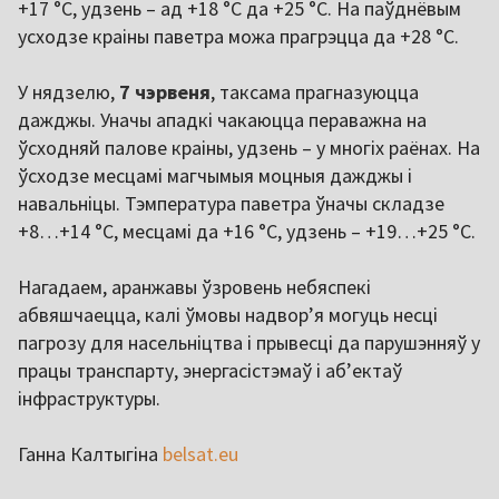
+17 °C, удзень – ад +18 °C да +25 °C. На паўднёвым
усходзе краіны паветра можа прагрэцца да +28 °C.
У нядзелю,
7 чэрвеня
, таксама прагназуюцца
дажджы. Уначы ападкі чакаюцца пераважна на
ўсходняй палове краіны, удзень – у многіх раёнах. На
ўсходзе месцамі магчымыя моцныя дажджы і
навальніцы. Тэмпература паветра ўначы складзе
+8…+14 °C, месцамі да +16 °C, удзень – +19…+25 °C.
Нагадаем, аранжавы ўзровень небяспекі
абвяшчаецца, калі ўмовы надвор’я могуць несці
пагрозу для насельніцтва і прывесці да парушэнняў у
працы транспарту, энергасістэмаў і аб’ектаў
інфраструктуры.
Ганна Калтыгіна
belsat.eu