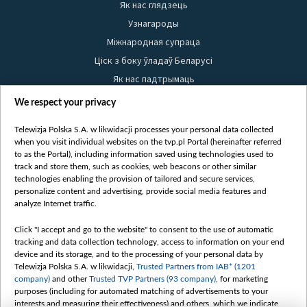
Як нас глядзець
Узнагароды
Міжнародная супраца
Ціск з боку ўладаў Беларусі
Як нас падтрымаць
Правілы выкарыстання матэрыялаў
We respect your privacy
Інфармацыя аб адпраўніку
Telewizja Polska S.A. w likwidacji processes your personal data collected
Бяспека
when you visit individual websites on the tvp.pl Portal (hereinafter referred
Youtube
to as the Portal), including information saved using technologies used to
track and store them, such as cookies, web beacons or other similar
Белсат news
technologies enabling the provision of tailored and secure services,
personalize content and advertising, provide social media features and
Белсат Shorts
analyze Internet traffic.
Белсат Life
Click "I accept and go to the website" to consent to the use of automatic
Жэстачайшы мульт
tracking and data collection technology, access to information on your end
Belsat English
device and its storage, and to the processing of your personal data by
Telewizja Polska S.A. w likwidacji,
Trusted Partners from IAB* (1201
Biełsat PL
company)
and other
Trusted TVP Partners (93 company)
, for marketing
Белсат Now
purposes (including for automated matching of advertisements to your
interests and measuring their effectiveness) and others, which we indicate
Белсат History