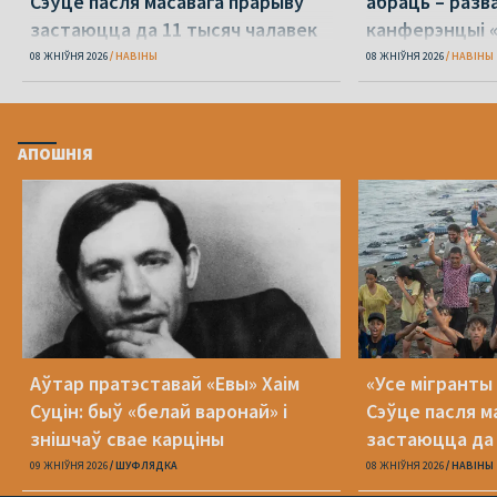
Сэўце пасля масавага прарыву
абраць – разв
застаюцца да 11 тысяч чалавек
канферэнцыі 
08 ЖНІЎНЯ 2026
НАВІНЫ
08 ЖНІЎНЯ 2026
НАВІНЫ
АПОШНІЯ
Аўтар пратэставай «Евы» Хаім
«Усе мігранты 
Суцін: быў «белай варонай» і
Сэўце пасля м
знішчаў свае карціны
застаюцца да 
09 ЖНІЎНЯ 2026
ШУФЛЯДКА
08 ЖНІЎНЯ 2026
НАВІНЫ