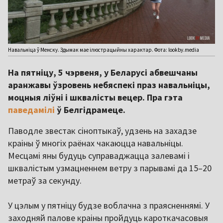
Навальніца ў Менску. Здымак мае ілюстрацыйны характар. Фота: lookby.media
На пятніцу, 5 чэрвеня, у Беларусі абвешчаны
аранжавы ўзровень небяспекі праз навальніцы,
моцныя ліўні і шквалісты вецер. Пра гэта
паведамілі
ў Белгідрамеце.
Паводле звестак сіноптыкаў, удзень на захадзе
краіны ў многіх раёнах чакаюцца навальніцы.
Месцамі яны будуць суправаджацца залевамі і
шквалістым узмацненнем ветру з парывамі да 15–20
метраў за секунду.
У цэлым у пятніцу будзе воблачна з праясненнямі. У
заходняй палове краіны пройдуць кароткачасовыя