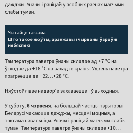
дажджы. Уначы і раніцай у асобных раёнах магчымы
слабы туман.
Чытайце таксама:
Што такое жоўты, аранжавы і чырвоны ўзроўні
небяспекі
Тэмпература паветра ўначы складзе ад +7 °C на
ўсходзе да +16 °C на захадзе краіны. Удзень паветра
прагрэецца да +22…+28 °C.
Няўстойлівае надвор’е захаваецца і ў выходныя.
У суботу,
6 чэрвеня
, на большай частцы тэрыторыі
Беларусі чакаюцца дажджы, месцамі моцныя, а
таксама навальніцы. Уначы і раніцай магчымы слабы
туман. Тэмпература паветра ўначы складзе +10…