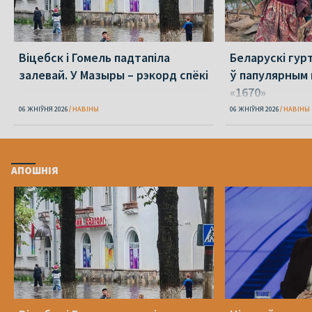
Віцебск і Гомель падтапіла
Беларускі гур
залевай. У Мазыры – рэкорд спёкі
ў папулярным 
«1670»
06 ЖНІЎНЯ 2026
НАВІНЫ
06 ЖНІЎНЯ 2026
НАВІНЫ
АПОШНІЯ