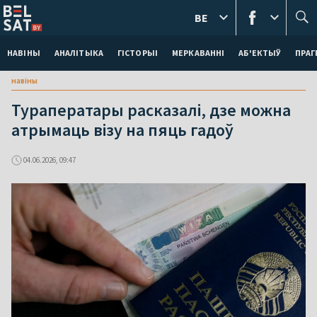
BE
НАВІНЫ
АНАЛІТЫКА
ГІСТОРЫІ
МЕРКАВАННI
АБ'ЕКТЫЎ
ПРАГ
навіны
Тураператары расказалі, дзе можна
атрымаць візу на пяць гадоў
04.06.2026, 09:47