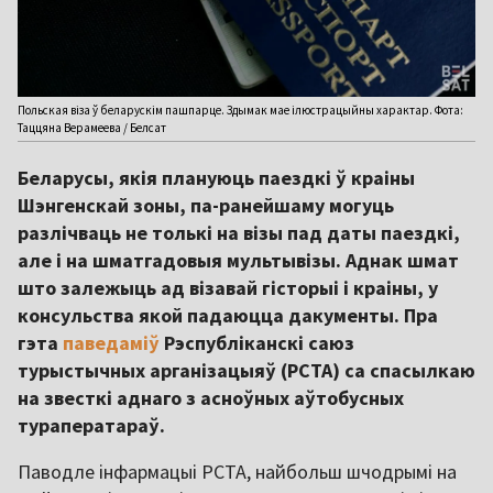
Польская віза ў беларускім пашпарце. Здымак мае ілюстрацыйны характар. Фота:
Таццяна Верамеева / Белсат
Беларусы, якія плануюць паездкі ў краіны
Шэнгенскай зоны, па-ранейшаму могуць
разлічваць не толькі на візы пад даты паездкі,
але і на шматгадовыя мультывізы. Аднак шмат
што залежыць ад візавай гісторыі і краіны, у
консульства якой падаюцца дакументы. Пра
гэта
паведаміў
Рэспубліканскі саюз
турыстычных арганізацыяў (РСТА) са спасылкаю
на звесткі аднаго з асноўных аўтобусных
тураператараў.
Паводле інфармацыі РСТА, найбольш шчодрымі на