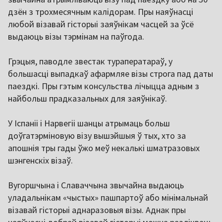
дзён з трохмесячным калідорам. Пры наяўнасці
любой візавай гісторыі заяўнікам часцей за ўсё
выдаюць візы тэрмінам на паўгода.
Грэцыя, паводле звестак тураператараў, у
большасці выпадкаў афармляе візы строга пад даты
паездкі. Пры гэтым консульства лічыцца адным з
найбольш прадказальных для заяўнікаў.
У Іспаніі і Нарвегіі шанцы атрымаць больш
доўгатэрміновую візу вышэйшыя ў тых, хто за
апошнія тры гады ўжо меў некалькі шматразовых
шэнгенскіх візаў.
Вугоршчына і Славаччына звычайна выдаюць
уладальнікам «чыстых» пашпартоў або мінімальнай
візавай гісторыі аднаразовыя візы. Аднак пры