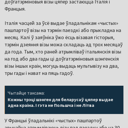
доўгатэрміновыя візы цяпер застаюцца Італія і
Францыя.
Італія часцей за ўсё выдае ўладальнікам «чыстых»
пашпартоў візы на тэрмін паездкі або прыкладна на
месяц. Калі ў заяўніка ўжо ёсць візавая гісторыя,
тэрмін дзеяння візы можа складаць ад трох месяцаў
да года. Тым, хто раней атрымліваў італьянскія візы
на год або два гады ці доўгатэрміновыя шэнгенскія
візы іншых краін, могуць выдаць мультывізу на два,
тры гады і нават на пяць гадоў.
Чытайце таксама:
Кожны трэці шэнген для беларусаў цяпер выдае
адна краіна. І гэта не Польшча і не Літва
У Францыі ўладальнікі «чыстых» пашпартоў
звычайна атрымліваюць візу пад паездку або на 30