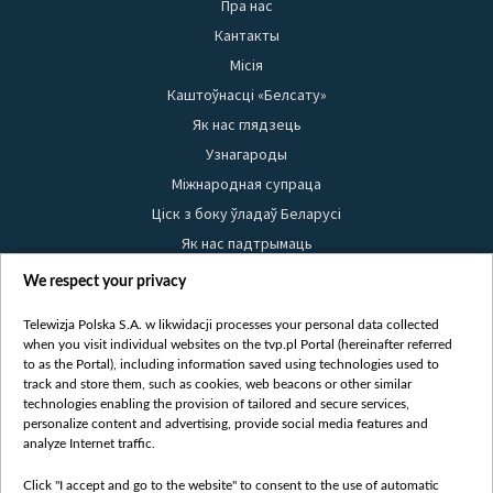
Пра нас
Кантакты
Місія
Каштоўнасці «Белсату»
Як нас глядзець
Узнагароды
Міжнародная супраца
Ціск з боку ўладаў Беларусі
Як нас падтрымаць
Правілы выкарыстання матэрыялаў
We respect your privacy
Інфармацыя аб адпраўніку
Telewizja Polska S.A. w likwidacji processes your personal data collected
Бяспека
when you visit individual websites on the tvp.pl Portal (hereinafter referred
Youtube
to as the Portal), including information saved using technologies used to
track and store them, such as cookies, web beacons or other similar
Белсат news
technologies enabling the provision of tailored and secure services,
personalize content and advertising, provide social media features and
Белсат Shorts
analyze Internet traffic.
Белсат Life
Click "I accept and go to the website" to consent to the use of automatic
Жэстачайшы мульт