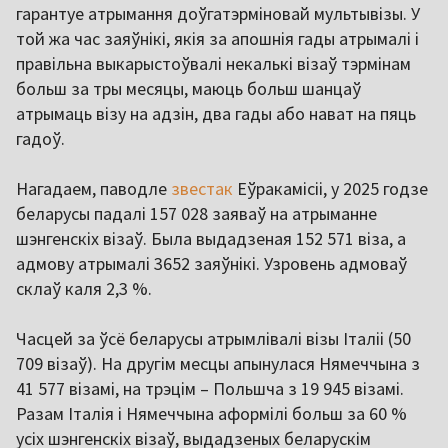
гарантуе атрымання доўгатэрміновай мультывізы. У
той жа час заяўнікі, якія за апошнія гады атрымалі і
правільна выкарыстоўвалі некалькі візаў тэрмінам
больш за тры месяцы, маюць больш шанцаў
атрымаць візу на адзін, два гады або нават на пяць
гадоў.
Нагадаем, паводле
звестак
Еўракамісіі, у 2025 годзе
беларусы падалі 157 028 заяваў на атрыманне
шэнгенскіх візаў. Была выдадзеная 152 571 віза, а
адмову атрымалі 3652 заяўнікі. Узровень адмоваў
склаў каля 2,3 %.
Часцей за ўсё беларусы атрымлівалі візы Італіі (50
709 візаў). На другім месцы апынулася Нямеччына з
41 577 візамі, на трэцім – Польшча з 19 945 візамі.
Разам Італія і Нямеччына аформілі больш за 60 %
усіх шэнгенскіх візаў, выдадзеных беларускім