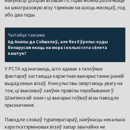
наяўнасці добрай візавай гісторыі можна разлічваць
на шматразовую візу тэрмінам на шэсць месяцаў, год
або два гады.
Чытайце таксама:
Ад Анапы да Сэйшэлаў, але без Еўропы: куды
беларусам ехаць на мора і колькі гэта сёлета
каштуе?
У РСТА адзначаюць, што адным з галоўных
фактараў застаецца карэктнае выкарыстанне раней
выдадзеных візаў. Консульствы звяртаюць увагу на
тое, ці выконваў заяўнік правілы перабывання ў
Шэнгенскай зоне і ці выкарыстоўваў візы паводле
прызначэння.
Паводле словаў тураператараў, наяўнасць некалькіх
кароткатэрміновых візаў запар звычайна не