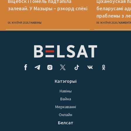
Віцебск і Гомель падтапіла
Ціханоўская п
залевай. У Мазыры – рэкорд спёкі
беларусамі ад
праблемы з ле
06 ЖНІЎНЯ 2026
НАВІНЫ
06 ЖНІЎНЯ 2026
КАМЕНТ
Катэгорыі
Навіны
Вайна
Меркаванні
Онлайн
Белсат