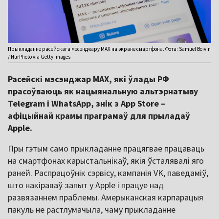
Прыкладанне расейскага мэсэнджару MAX на экране смартфона. Фота: Samuel Boivin
/ NurPhoto via Getty Images
Расейскі мэсэнджар MAX, які ўлады РФ
прасоўваюць як нацыянальную альтэрнатыву
Telegram і WhatsApp, знік з App Store –
афіцыйнай крамы праграмаў для прыладаў
Apple.
Пры гэтым само прыкладанне працягвае працаваць
на смартфонах карыстальнікаў, якія ўсталявалі яго
раней. Распрацоўнік сэрвісу, кампанія VK, паведаміў,
што накіраваў запыт у Apple і працуе над
развязаннем праблемы. Амерыканская карпарацыя
пакуль не растлумачыла, чаму прыкладанне