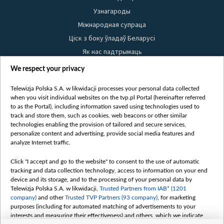
Узнагароды
Міжнародная супраца
Ціск з боку ўладаў Беларусі
Як нас падтрымаць
Правілы выкарыстання матэрыялаў
We respect your privacy
Інфармацыя аб адпраўніку
Telewizja Polska S.A. w likwidacji processes your personal data collected
Бяспека
when you visit individual websites on the tvp.pl Portal (hereinafter referred
Youtube
to as the Portal), including information saved using technologies used to
track and store them, such as cookies, web beacons or other similar
Белсат news
technologies enabling the provision of tailored and secure services,
personalize content and advertising, provide social media features and
Белсат Shorts
analyze Internet traffic.
Белсат Life
Click "I accept and go to the website" to consent to the use of automatic
Жэстачайшы мульт
tracking and data collection technology, access to information on your end
Belsat English
device and its storage, and to the processing of your personal data by
Telewizja Polska S.A. w likwidacji,
Trusted Partners from IAB* (1201
Biełsat PL
company)
and other
Trusted TVP Partners (93 company)
, for marketing
Белсат Now
purposes (including for automated matching of advertisements to your
interests and measuring their effectiveness) and others, which we indicate
Белсат History