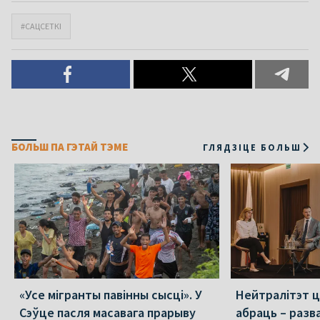
#САЦСЕТКІ
БОЛЬШ ПА ГЭТАЙ ТЭМЕ
ГЛЯДЗІЦЕ БОЛЬШ
«Усе мігранты павінны сысці». У
Нейтралітэт ц
Сэўце пасля масавага прарыву
абраць – разв