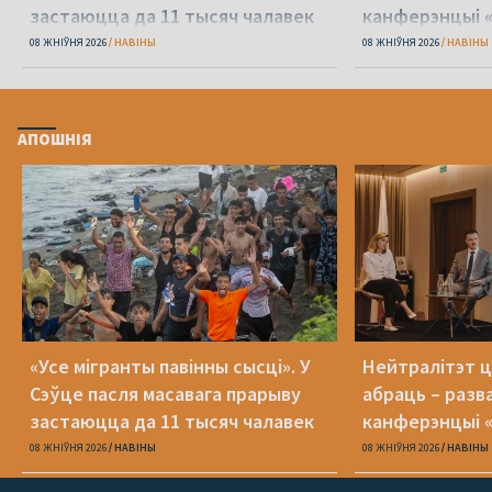
застаюцца да 11 тысяч чалавек
канферэнцыі 
08 ЖНІЎНЯ 2026
НАВІНЫ
08 ЖНІЎНЯ 2026
НАВІНЫ
АПОШНІЯ
«Усе мігранты павінны сысці». У
Нейтралітэт ц
Сэўце пасля масавага прарыву
абраць – разв
застаюцца да 11 тысяч чалавек
канферэнцыі 
08 ЖНІЎНЯ 2026
НАВІНЫ
08 ЖНІЎНЯ 2026
НАВІНЫ