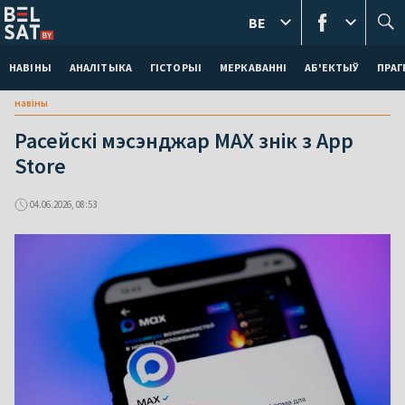
BE
НАВІНЫ
АНАЛІТЫКА
ГІСТОРЫІ
МЕРКАВАННI
АБ'ЕКТЫЎ
ПРАГ
навіны
Расейскі мэсэнджар MAX знік з App
Store
04.06.2026, 08:53