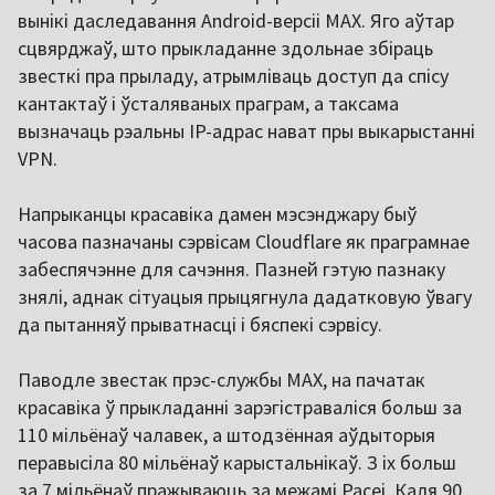
вынікі даследавання Android-версіі MAX. Яго аўтар
сцвярджаў, што прыкладанне здольнае збіраць
звесткі пра прыладу, атрымліваць доступ да спісу
кантактаў і ўсталяваных праграм, а таксама
вызначаць рэальны IP-адрас нават пры выкарыстанні
VPN.
Напрыканцы красавіка дамен мэсэнджару быў
часова пазначаны сэрвісам Cloudflare як праграмнае
забеспячэнне для сачэння. Пазней гэтую пазнаку
знялі, аднак сітуацыя прыцягнула дадатковую ўвагу
да пытанняў прыватнасці і бяспекі сэрвісу.
Паводле звестак прэс-службы MAX, на пачатак
красавіка ў прыкладанні зарэгістраваліся больш за
110 мільёнаў чалавек, а штодзённая аўдыторыя
перавысіла 80 мільёнаў карыстальнікаў. З іх больш
за 7 мільёнаў пражываюць за межамі Расеі. Каля 90