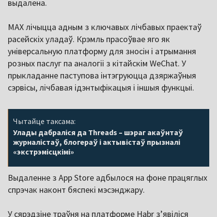
выдалена.
MAX лічыцца адным з ключавых лічбавых праектаў
расейскіх уладаў. Крэмль прасоўвае яго як
універсальную платформу для зносін і атрымання
розных паслуг па аналогіі з кітайскім WeChat. У
прыкладанне паступова інтэгруюцца дзяржаўныя
сэрвісы, лічбавая ідэнтыфікацыя і іншыя функцыі.
Чытайце таксама:
Улады дабраліся да Threads – шэраг акаўнтаў
журналістаў, блогераў і актывістаў прызналі
«экстрэмісцкімі»
Выдаленне з App Store адбылося на фоне працяглых
спрэчак наконт бяспекі мэсэнджару.
У сярэдзіне траўня на платформе Habr з’явіліся