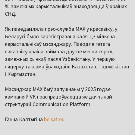
% замежных карыстальнікаў знаходзяцца ў краінах
СНД.
Як паведамляла прэс-служба MAX у красавіку, у
Беларусі было зарэгістравана каля 1,3 мільёна
карыстальнікаў мэсэнджару. Паводле гэтага
паказніку краіна займала другое месца сярод
замежных рынкаў пасля Узбекістану. У першую
пяцёрку таксама ўваходзілі Казахстан, Таджыкістан
і Кыргызстан.
Мэсэнджар MAX быў запушчаны ў 2025 годзе
кампаніяй VK і распрацоўваецца яе даччынай
структурай Communication Platform.
Ганна Калтыгіна
belsat.eu