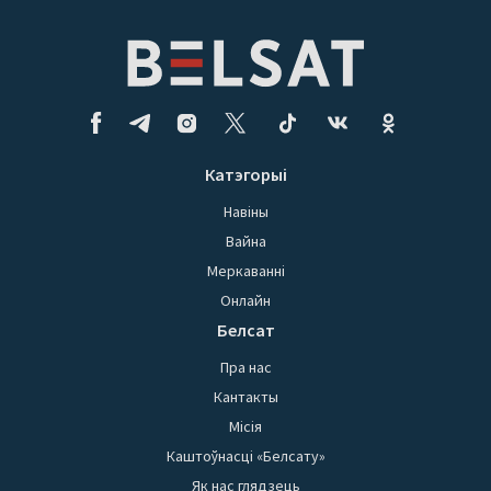
Катэгорыі
Навіны
Вайна
Меркаванні
Онлайн
Белсат
Пра нас
Кантакты
Місія
Каштоўнасці «Белсату»
Як нас глядзець