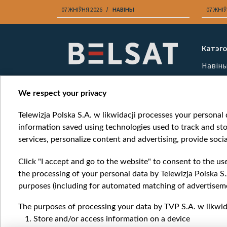
07 ЖНІЎНЯ 2026
НАВІНЫ
07 ЖНІЎ
Item
1
Катэго
of
Навін
10
Вайна
Мерка
We respect your privacy
Онлай
Telewizja Polska S.A. w likwidacji processes your personal d
information saved using technologies used to track and sto
services, personalize content and advertising, provide socia
Click "I accept and go to the website" to consent to the us
the processing of your personal data by Telewizja Polska S.
purposes (including for automated matching of advertiseme
The purposes of processing your data by TVP S.A. w likwida
Store and/or access information on a device