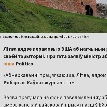
і. Здымак мае ілюстрацыйны характар. Felipe Ernesto / Flickr
Літва вядзе перамовы з ЗША аб магчымым 
сваёй тэрыторыі. Пра гэта заявіў міністр 
піша
Politico.
«Абмеркаванні працягваюцца. Літва, вядома,
Робэртас Каўнас
журналістам.
Заява прагучала на фоне паведамленняў а
амерыканскай вайсковай прысутнасці ў Еўро