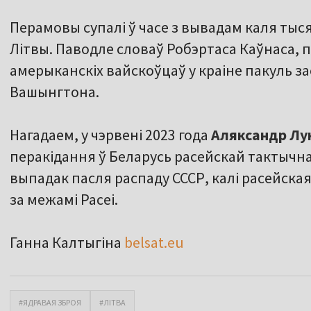
Перамовы супалі ў часе з вывадам каля тыс
Літвы. Паводле словаў Робэртаса Каўнаса, 
амерыканскіх вайскоўцаў у краіне пакуль з
Вашынгтона.
Нагадаем, у чэрвені 2023 года
Аляксандр Л
перакідання ў Беларусь расейскай тактычна
выпадак пасля распаду СССР, калі расейска
за межамі Расеі.
Ганна Калтыгіна
belsat.eu
#ЯДРАВАЯ ЗБРОЯ
#ЛІТВА