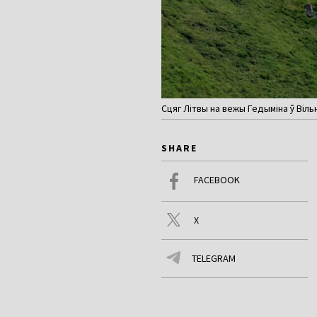
Сцяг Літвы на вежы Гедыміна ў Вільн
SHARE
FACEBOOK
X
TELEGRAM