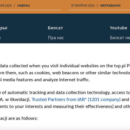
НЯ 2026
НАВІНЫ
07 ЖНІЎНЯ 2026
МЕРКАВАННI
рыі
Белсат
Youtube
ы
Пра нас
Белсат n
Кантакты
Белсат Sh
ванні
Місія
Белсат Li
н
Каштоўнасці «Белсату»
Жэстачай
ata collected when you visit individual websites on the tvp.pl Por
Як нас глядзець
Belsat En
re them, such as cookies, web beacons or other similar technolog
Узнагароды
Biełsat PL
l media features and analyze Internet traffic.
Міжнародная супраца
Белсат N
Ціск з боку ўладаў
Белсат Hi
e of automatic tracking and data collection technology, access t
Беларусі
Белсат Mu
A. w likwidacji,
Trusted Partners from IAB* (1201 company)
and
Як нас падтрымаць
Белсат D
nts to your interests and measuring their effectiveness) and ot
Правілы выкарыстання
cji are as follows:
матэрыялаў
Інфармацыя аб