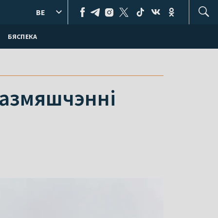
BE
БЯСПЕКА
размяшчэнні