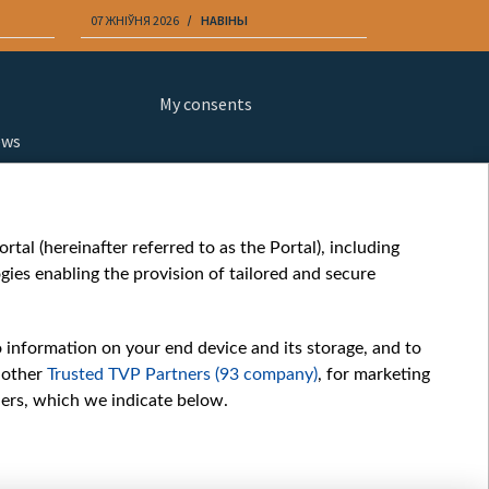
07 ЖНІЎНЯ 2026
НАВІНЫ
07 ЖНІЎНЯ 202
My consents
ews
orts
fe
шы мульт
tal (hereinafter referred to as the Portal), including
glish
ies enabling the provision of tailored and secure
ow
story
o information on your end device and its storage, and to
sic
 other
Trusted TVP Partners (93 company)
, for marketing
oc
hers, which we indicate below.