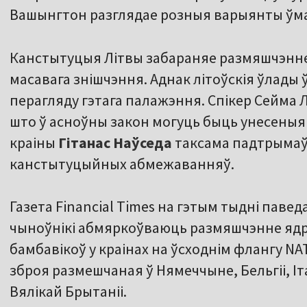
Вашынгтон разглядае розныя варыянты ўма
Канстытуцыя Літвы забараняе размяшчэнне 
масавага знішчэння. Аднак літоўскія ўлад
перагляду гэтага палажэння. Спікер Сейма 
што ў асноўны закон могуць быць унесеныя
краіны
Гітанас Наўседа
таксама падтрымаў
канстытуцыйных абмежаванняў.
Газета Financial Times на гэтым тыдні паве
чыноўнікі абмяркоўваюць размяшчэнне ядра
бамбавікоў у краінах на ўсходнім флангу N
зброя размешчаная ў Нямеччыне, Бельгіі, Іта
Вялікай Брытаніі.