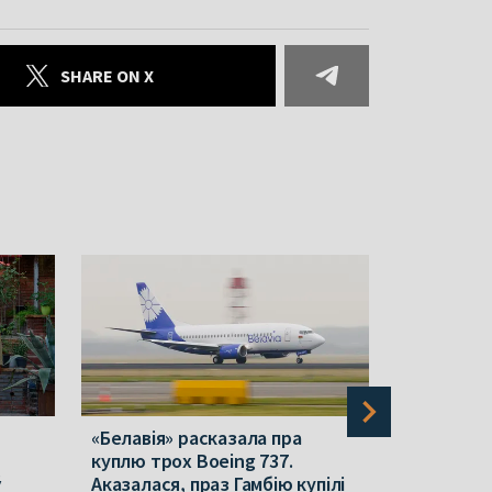
SHARE ON X
«Белавія» расказала пра
На «Белар
куплю трох Boeing 737.
гадовы пр
ў
Аказалася, праз Гамбію купілі