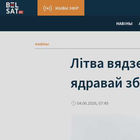
ЖЫВЫ ЭФІР
НАВІНЫ
навіны
Літва вядз
ядравай зб
04.06.2026, 07:49