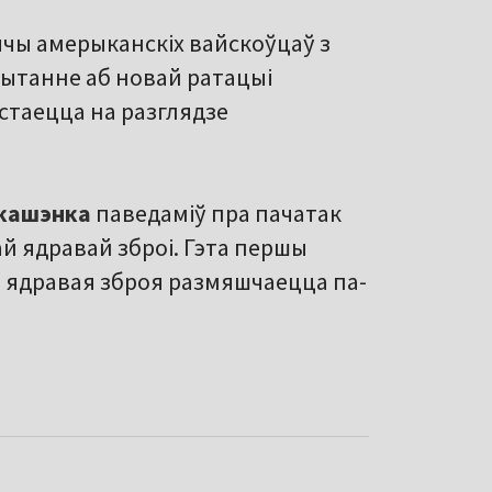
ячы амерыканскіх вайскоўцаў з
пытанне аб новай ратацыі
астаецца на разглядзе
укашэнка
паведаміў пра пачатак
й ядравай зброі. Гэта першы
я ядравая зброя размяшчаецца па-