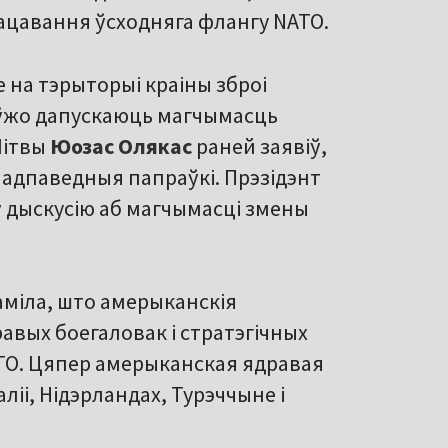
цавання ўсходняга флангу NATO.
на тэрыторыі краіны зброі
ы ўжо дапускаюць магчымасць
Літвы
Юозас Олякас
раней заявіў,
 адпаведныя папраўкі. Прэзідэнт
 дыскусію аб магчымасці змены
даміла, што амерыканскія
вых боегаловак і стратэгічных
ATO. Цяпер амерыканская ядравая
ліі, Нідэрландах, Турэччыне і