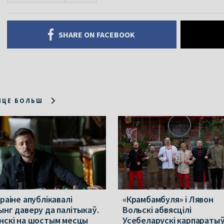
SHARE ON FACEBOOK
ІЦЕ БОЛЬШ
раіне апублікавалі
«Крамбамбуля» і Лявон
ынг даверу да палітыкаў.
Вольскі абвясцілі
нскі на шостым месцы
Усебеларускі карпараты