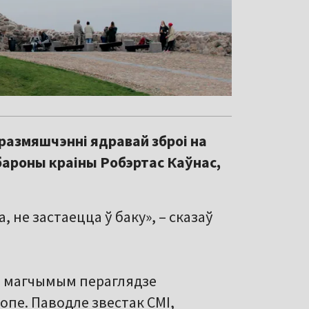
размяшчэнні ядравай зброі на
абароны краіны Робэртас Каўнас,
 не застаецца ў баку», – сказаў
б магчымым пераглядзе
пе. Паводле звестак СМІ,