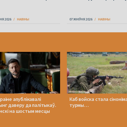
НЯ 2026
НАВІНЫ
07 ЖНІЎНЯ 2026
НАВІНЫ
раіне апублікавалі
Каб войска стала сінонім
ынг даверу да палітыкаў.
турмы…
нскі на шостым месцы