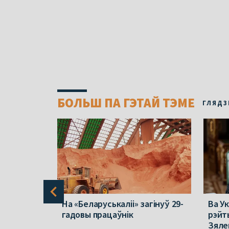
БОЛЬШ ПА ГЭТАЙ ТЭМЕ
ГЛЯДЗ
 пра
На «Беларуськаліі» загінуў 29-
Ва Ук
37.
гадовы працаўнік
рэйт
ію купілі
Зяле