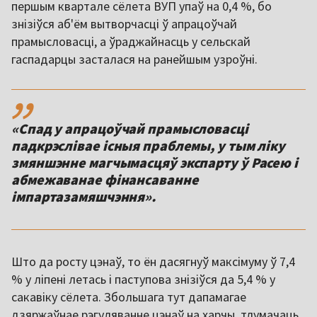
першым квартале сёлета ВУП упаў на 0,4 %, бо
знізіўся аб'ём вытворчасці ў апрацоўчай
прамысловасці, а ўраджайнасць у сельскай
гаспадарцы засталася на ранейшым узроўні.
,,
«Спад у апрацоўчай прамысловасці
падкрэслівае існыя праблемы, у тым ліку
змяншэнне магчымасцяў экспарту ў Расею і
абмежаванае фінансаванне
імпартазамяшчэння».
Што да росту цэнаў, то ён дасягнуў максімуму ў 7,4
% у ліпені летась і паступова знізіўся да 5,4 % у
сакавіку сёлета. Збольшага тут дапамагае
дзяржаўнае рэгуляванне цэнаў на харчы, тлумачаць