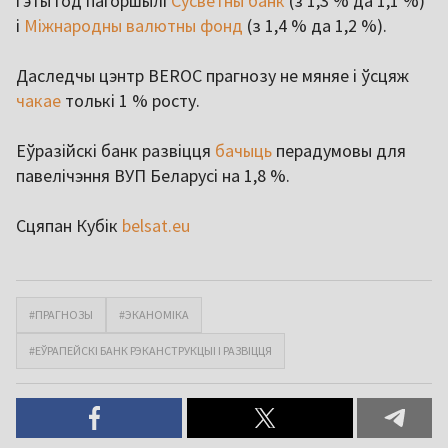
гэты год пагоршылі
Сусветны банк
(з 1,3 % да 1,1 %)
і
Міжнародны валютны фонд
(з 1,4 % да 1,2 %).
Даследчы цэнтр BEROC прагнозу не мяняе і ўсцяж
чакае
толькі 1 % росту.
Еўразійскі банк развіцця
бачыць
перадумовы для
павелічэння ВУП Беларусі на 1,8 %.
Сцяпан Кубік
belsat.eu
#ПРАГНОЗЫ
#ЭКАНОМІКА
#ЕЎРАПЕЙСКІ БАНК РЭКАНСТРУКЦЫІ І РАЗВІЦЦЯ