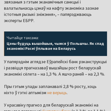
звязаныя з гэтым эканамічныя санкцыі і
валатыльнасць цэнаў на нафту эканоміка зазнае
істотныя рызыкі зніжэння», – папярэджваюць
эксперты ЕБРР.
Чытайце таксама:
Цэны будуць вышэйшыя, чымся ў Польшчы. Як спад
эканомікі Расеі ўплывае на Беларусь
У папярэднім аглядзе Еўрапейскі банк рэканструкцыі
і развіцця прагназаваў вышэйшы рост беларускай
эканомікі сёлета – на 1,3 %. А яшчэ раней – на 2,3 %.
Пры гэтым улады запланавалі 2,8 % росту, хоць
ніхто ў гэткі аптымізм
не верыць
.
У красавіку прагноз для беларускай эканомікі на