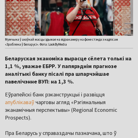
Мужчына ў ахоўнай масцы здымае на відэакамеру на фоне стэнда з надпісам
«Зроблена ў Беларусі». Фота: LookByMedia
Беларуская эканоміка вырасце сёлета толькі на
1,1 %, уважае ЕБРР. У папярэднім прагнозе
аналітыкі банку пісалі пра шпарчэйшае
павелічэнне ВУП: на 1,3 %.
Еўрапейскі банк рэканструкцыі і развіцця
апублікаваў
чарговы агляд «Рэгіянальныя
эканамічныя перспектывы» (Regional Economic
Prospects).
Пра Беларусь у справаздачы пазначана, што ў