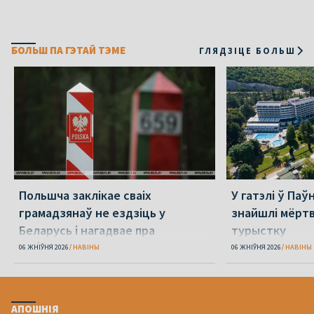
БОЛЬШ ПА ГЭТАЙ ТЭМЕ
ГЛЯДЗІЦЕ БОЛЬШ
Польшча заклікае сваіх
У гатэлі ў Паў
грамадзянаў не ездзіць у
знайшлі мёрт
Беларусь і нагадвае пра
турыстку
небяспеку, якая там чакае
06 ЖНІЎНЯ 2026
НАВІНЫ
06 ЖНІЎНЯ 2026
НАВІНЫ
АПОШНІЯ