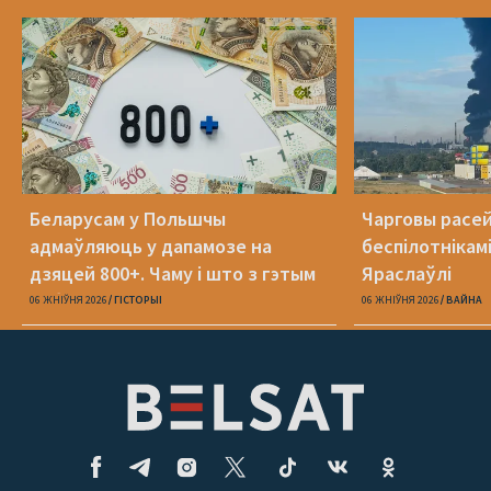
Беларусам у Польшчы
Чарговы расей
адмаўляюць у дапамозе на
беспілотнікамі
дзяцей 800+. Чаму і што з гэтым
Яраслаўлі
рабіць?
06 ЖНІЎНЯ 2026
ГІСТОРЫІ
06 ЖНІЎНЯ 2026
ВАЙНА