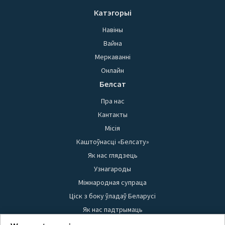
Катэгорыі
Навіны
Вайна
Меркаванні
Онлайн
Белсат
Пра нас
Кантакты
Місія
Каштоўнасці «Белсату»
Як нас глядзець
Узнагароды
Міжнародная супраца
Ціск з боку ўладаў Беларусі
Як нас падтрымаць
Правілы выкарыстання матэрыялаў