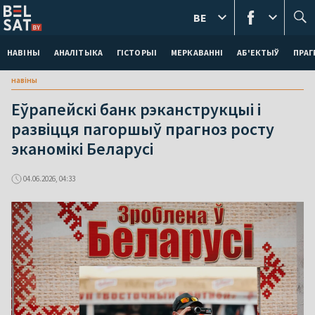
BE
НАВІНЫ
АНАЛІТЫКА
ГІСТОРЫІ
МЕРКАВАННI
АБ'ЕКТЫЎ
ПРАГ
навіны
Еўрапейскі банк рэканструкцыі і
развіцця пагоршыў прагноз росту
эканомікі Беларусі
04.06.2026, 04:33