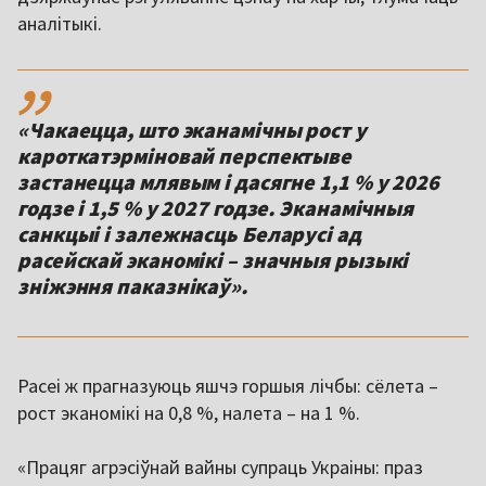
аналітыкі.
,,
«Чакаецца, што эканамічны рост у
кароткатэрміновай перспектыве
застанецца млявым і дасягне 1,1 % у 2026
годзе і 1,5 % у 2027 годзе. Эканамічныя
санкцыі і залежнасць Беларусі ад
расейскай эканомікі – значныя рызыкі
зніжэння паказнікаў».
Расеі ж прагназуюць яшчэ горшыя лічбы: сёлета –
рост эканомікі на 0,8 %, налета – на 1 %.
«Працяг агрэсіўнай вайны супраць Украіны: праз