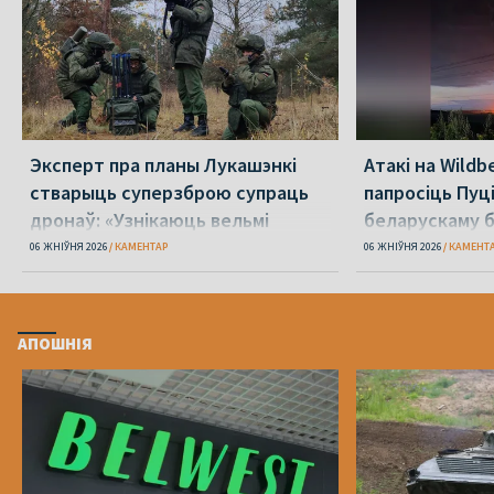
Эксперт пра планы Лукашэнкі
Атакі на Wildb
стварыць суперзброю супраць
папросіць Пуц
дронаў: «Узнікаюць вельмі
беларускаму б
сур’ёзныя сумневы»
06 ЖНІЎНЯ 2026
КАМЕНТАР
06 ЖНІЎНЯ 2026
КАМЕНТ
АПОШНІЯ