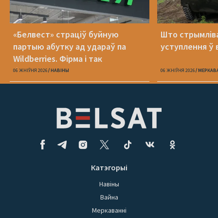
«Белвест» страціў буйную
Што стрымлів
партыю абутку ад удараў па
уступлення ў 
Wildberries. Фірма і так
банкрутавала
06 ЖНІЎНЯ 2026
НАВІНЫ
06 ЖНІЎНЯ 2026
МЕРКАВ
Катэгорыі
Навіны
Вайна
Меркаванні