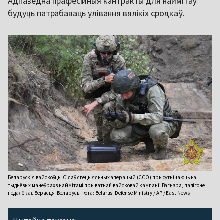
Адпаведна прафесійныя кантракты для наймітаў
будуць патрабаваць улівання вялікіх сродкаў.
Беларускія вайскоўцы Сілаў спецыяльных аперацый (ССО) прысутнічаюць на
тыднёвых манеўрах з наймітамі прыватнай вайсковай кампаніі Вагнэра, палігоне
недалёк ад Берасця, Беларусь. Фота: Belarus' Defense Ministry / AP / East News
Чытайце таксама: