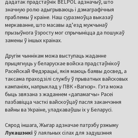
дадатак прадстаўнік BELPOL адзначыў, што
значную ролю адыгрываюць і дэмаграфічныя
праблемы ў краіне. Наш суразмоўца выказаў
меркаванне, што масавы ад’езд мужчынаў
прызыўнога ўзросту мог спрычыніцца да пошукаў
замены ў іншых краінах.
Другім чыннікам можа выступаць жаданне
прыцягнуць у беларускае войска прадстаўнікоў
Расейскай Федэрацыі, якія маюць баявы досвед, а
таксама праходзілі службу ў прыватных вайсковых
кампаніях, напрыклад у ПВК «Вагнэр». Гэта можа
быць звязана з жаданнем «дапамагчы» Расеі
пазбавіцца часткі вайскоўцаў пасля заканчэння
вайны ва Украіне, уладкаваўшы іх у Беларусі.
Сярод іншага, Жыгар адзначае патрэбу рэжыму
Лукашэнкі
ў лаяльных сілах для задушэння