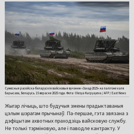
Сумесныя расейска-беларускія вайсковыя вучэннм «Захад-2025» на палігоне каля
Барысава, Беларусь. 15 верасня 2025 года. Фота: Olesya Kurpyayeva / AFP / East News
Жыгар лічыць, што будучыя змены прадыктаваныя
цэлым шэрагам прычынаў. Па-першае, гэта звязана з
дэфіцытам ахвотных праходзіць вайсковую службу.
Не толькі тэрміновую, але і паводле кантракту. У