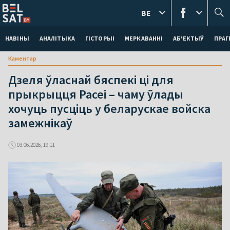
BE
НАВІНЫ
АНАЛІТЫКА
ГІСТОРЫІ
МЕРКАВАННI
АБ'ЕКТЫЎ
ПРАГ
Каментар
Дзеля ўласнай бяспекі ці для
прыкрыцця Расеі – чаму ўлады
хочуць пусціць у беларускае войска
замежнікаў
03.06.2026, 19:11