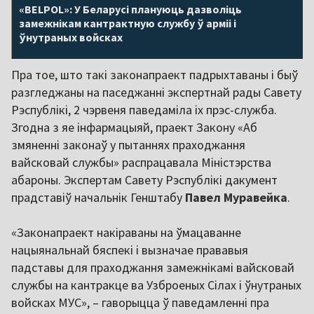
«BELPOL»: У Беларусі плануюць дазволіць
замежнікам кантрактную службу ў арміі і
ўнутраных войсках
Пра тое, што такі законапраект падрыхтаваны і быў
разгледжаны на паседжанні экспертнай рады Савету
Рэспублікі, 2 чэрвеня паведаміла іх прэс-служба.
Згодна з яе інфармацыяй, праект Закону «Аб
змяненні законаў у пытаннях праходжання
вайсковай службы» распрацавала Міністэрства
абароны. Экспертам Савету Рэспублікі дакумент
прадставіў начальнік Генштабу
Павел Муравейка
.
«Законапраект накіраваны на ўмацаванне
нацыянальнай бяспекі і вызначае прававыя
падставы для праходжання замежнікамі вайсковай
службы на кантракце ва Узброеных Сілах і ўнутраных
войсках МУС», – гаворыцца ў паведамленні пра