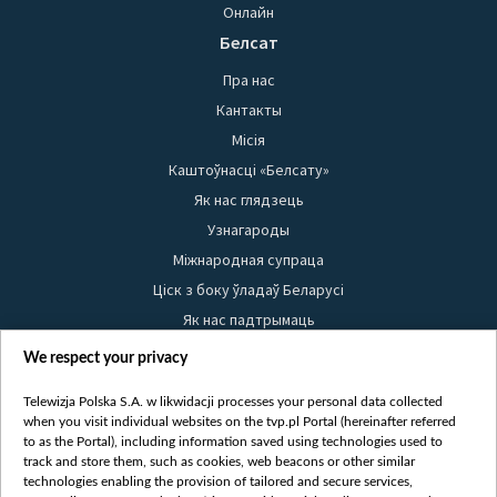
Онлайн
Белсат
Пра нас
Кантакты
Місія
Каштоўнасці «Белсату»
Як нас глядзець
Узнагароды
Міжнародная супраца
Ціск з боку ўладаў Беларусі
Як нас падтрымаць
Правілы выкарыстання матэрыялаў
We respect your privacy
Інфармацыя аб адпраўніку
Telewizja Polska S.A. w likwidacji processes your personal data collected
Бяспека
when you visit individual websites on the tvp.pl Portal (hereinafter referred
Youtube
to as the Portal), including information saved using technologies used to
track and store them, such as cookies, web beacons or other similar
Белсат news
technologies enabling the provision of tailored and secure services,