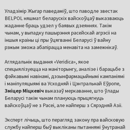
Уладзімір Жыгар паведаміў, што паводле звестак
BELPOL няшмат беларускіх вайскоўцаў выказваюць
жаданне браць удзел у баявых дзеяннях. Такім
чынам, у выпадку пашырэння расейскай агрэсіі на
іншыя краіны ці пры ўцягванні Беларусі ў вайну
рэжым зможа абапірацца менавіта на замежнікаў.
Аглядальнік выдання «Veridica», якое
спецыялізуецца на маніторынгу, аналізе і барацьбе з
фэйкавымі навінамі, дэзынфармацыйнымі кампаніямі
і маніпуляцыямі ва Усходняй і Цэнтральнай Еўропе,
Зміцер Міцкевіч
выказаў меркаванне, што ўлады
Беларусі такім чынам плануюць прыцягнуць
вайскоўцаў не з Расеі, але найперш з Сярэдняй Азіі.
Эксперт лічыць, што перагляд закону пра вайсковую
службу найперш быў выкліканы пытаннямі ўнутранай