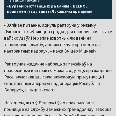
«Будзем рыхтаваць іх да вайны». BELPOL
пракаментаваў заявы Лукашэнкі пра армію
«Вялікае пытанне, адкуль раптоўна ў рэжыму
Лукашэнкі з’яўляюцца сродкі для павелічэння штату
вайскоўцаў? Не хапае ахвотных людзей на
тэрміновую службу, але мы не чулі пра недахоп
кантрактных кадраў», – кажа Зміцер Міцкевіч.
Раптоўнае жаданне набраць замежнікаў на
прафесійныя кантракты можа сведчыць пра жаданне
Расеі замаскаваць сваю вайсковую прысутнасць і
свае ваенныя аперацыі пад аперацыі Рэспублікі
Беларусь, лічыць эксперт.
Нагадаем, што ў Беларусі ўжо практыкавалі
прыняцце на службу замежных грамадзянаў. Гаворка
ідзе, як мінімум пра былых байцоў «Беркута», якія