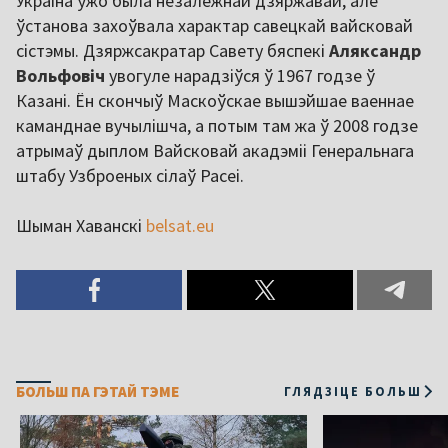
Украіна ўжо была незалежнай дзяржавай, але
ўстанова захоўвала характар савецкай вайсковай
сістэмы. Дзяржсакратар Савету бяспекі
Аляксандр
Вольфовіч
увогуле нарадзіўся ў 1967 годзе ў
Казані. Ён скончыў Маскоўскае вышэйшае ваеннае
каманднае вучылішча, а потым там жа ў 2008 годзе
атрымаў дыплом Вайсковай акадэміі Генеральнага
штабу Узброеных сілаў Расеі.
Шыман Хаванскі
belsat.eu
БОЛЬШ ПА ГЭТАЙ ТЭМЕ
ГЛЯДЗІЦЕ БОЛЬШ