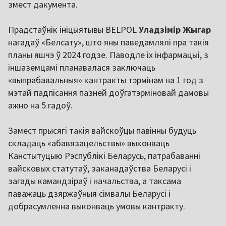
змест дакумента.
Прадстаўнік ініцыятывы BELPOL
Уладзімір Жыгар
нагадаў «Белсату», што яны паведамлялі пра такія
планы яшчэ ў 2024 годзе. Паводле іх інфармацыі, з
іншаземцамі планавалася заключаць
«выпрабавальныя» кантракты тэрмінам на 1 год з
мэтай падпісання пазней доўгатэрміновай дамовы
ажно на 5 гадоў.
Замест прысягі такія вайскоўцы павінны будуць
складаць «абавязацельствы» выконваць
Канстытуцыю Рэспублікі Беларусь, патрабаванні
вайсковых статутаў, заканадаўства Беларусі і
загады камандзіраў і начальства, а таксама
паважаць дзяржаўныя сімвалы Беларусі і
добрасумленна выконваць умовы кантракту.