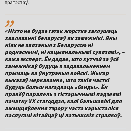
пратэстаў.
,,
«Ніхто не будзе гэтак жорстка заглушаць
хваляванні беларусаў як замежнікі. Яны
ніяк не звязаныя з Беларуссю ні
роднаснымі, ні нацыянальнымі сувязямі», –
кажа эксперт. Ён дадае, што хутчэй за ўсё
замежнікаў будуць з задавальненнем
прымаць ва ўнутраныя войскі. Жыгар
выказаў меркаванне, што такія часткі
будуць больш нагадваць «банды». Ён
правёў паралель з гістарычнымі падзеямі
пачатку ХХ стагоддзя, калі бальшавікі для
ажыццяўлення тэрору часта карысталіся
паслугамі кітайцаў ці латышскіх стралкоў.