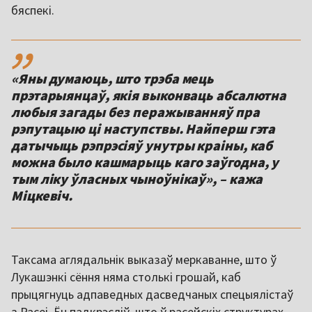
бяспекі.
,,
«Яны думаюць, што трэба мець
прэтарыянцаў, якія выконваць абсалютна
любыя загады без перажыванняў пра
рэпутацыю ці наступствы. Найперш гэта
датычыць рэпрэсіяў унутры краіны, каб
можна было кашмарыць каго заўгодна, у
тым ліку ўласных чыноўнікаў», – кажа
Міцкевіч.
Таксама аглядальнік выказаў меркаванне, што ў
Лукашэнкі сёння няма столькі грошай, каб
прыцягнуць адпаведных дасведчаных спецыялістаў
з Расеі. Ён падкрэсліў, што ў расейскіх структурах