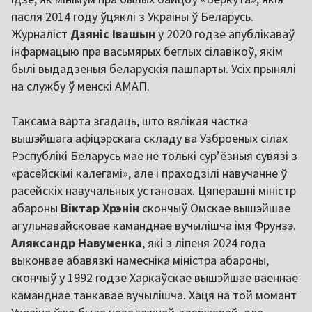
пасля 2014 году ўцяклі з Украіны ў Беларусь.
Журналіст
Дзяніс Івашын
у 2020 годзе апублікаваў
інфармацыю пра васьмярых беглых сілавікоў, якім
былі выдадзеныя беларускія пашпарты. Усіх прынялі
на службу ў менскі АМАП.
Таксама варта згадаць, што вялікая частка
вышэйшага афіцэрскага складу ва Узброеных сілах
Рэспублікі Беларусь мае не толькі сур’ёзныя сувязі з
«расейскімі калегамі», але і праходзілі навучанне ў
расейскіх навучальных установах. Цяперашні міністр
абароны
Віктар Хрэнін
скончыў Омскае вышэйшае
агульнавайсковае каманднае вучылішча імя Фрунзэ.
Аляксандр Навуменка
, які з ліпеня 2024 года
выконвае абавязкі намесніка міністра абароны,
скончыў у 1992 годзе Харкаўскае вышэйшае ваеннае
каманднае танкавае вучылішча. Хаця на той момант