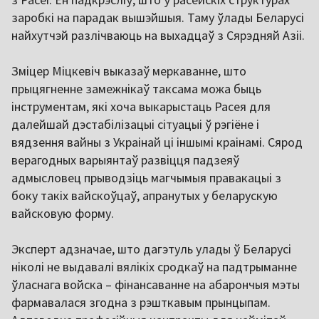
заробкі на парадак вышэйшыя. Таму ўлады Беларусі
найхутчэй разлічваюць на выхадцаў з Сярэдняй Азіі.
Зміцер Міцкевіч выказаў меркаванне, што
прыцягненне замежнікаў таксама можа быць
інструментам, які хоча выкарыстаць Расея для
далейшай дэстабілізацыі сітуацыі ў рэгіёне і
вядзення вайны з Украінай ці іншымі краінамі. Сярод
верагодных варыянтаў развіцця падзеяў
адмысловец прыводзіць магчымыя правакацыі з
боку такіх вайскоўцаў, апранутых у беларускую
вайсковую форму.
Эксперт адзначае, што дагэтуль улады ў Беларусі
ніколі не выдавалі вялікіх сродкаў на падтрыманне
ўласнага войска – фінансаванне на абарончыя мэты
фармавалася згодна з рэшткавым прынцыпам.