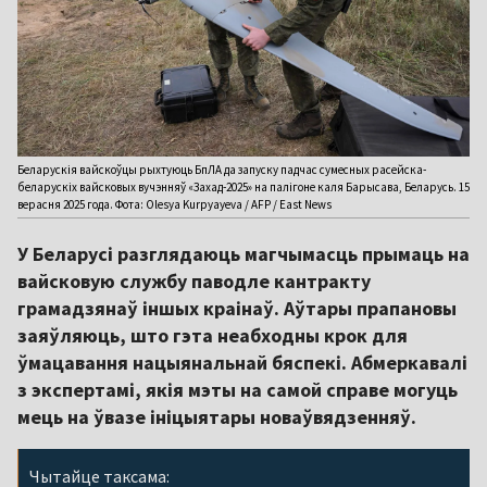
Беларускія вайскоўцы рыхтуюць БпЛА да запуску падчас сумесных расейска-
беларускіх вайсковых вучэнняў «Захад-2025» на палігоне каля Барысава, Беларусь. 15
верасня 2025 года. Фота: Olesya Kurpyayeva / AFP / East News
У Беларусі разглядаюць магчымасць прымаць на
вайсковую службу паводле кантракту
грамадзянаў іншых краінаў. Аўтары прапановы
заяўляюць, што гэта неабходны крок для
ўмацавання нацыянальнай бяспекі. Абмеркавалі
з экспертамі, якія мэты на самой справе могуць
мець на ўвазе ініцыятары новаўвядзенняў.
Чытайце таксама: