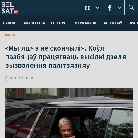
BE
НАВІНЫ
АНАЛІТЫКА
ГІСТОРЫІ
МЕРКАВАННI
АБ'ЕКТЫЎ
ПРАГ
навіны
«Мы яшчэ не скончылі». Коўл
паабяцаў працягваць высілкі дзеля
вызвалення палітвязняў
03.06.2026, 15:58