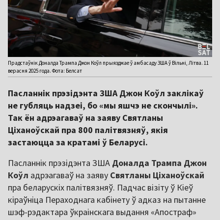
Прадстаўнік Доналда Трампа Джон Коўл прыязджае ў амбасаду ЗША ў Вільні, Літва. 11
верасня 2025 года. Фота: Белсат
Пасланнік прэзідэнта ЗША Джон Коўл заклікаў
не губляць надзеі, бо «мы яшчэ не скончылі».
Так ён адрэагаваў на заяву Святланы
Ціханоўскай пра 800 палітвязняў, якія
застаюцца за кратамі ў Беларусі.
Пасланнік прэзідэнта ЗША
Доналда
Трампа
Джон
Коўл
адрэагаваў на заяву
Святланы
Ціханоўскай
пра беларускіх палітвязняў. Падчас візіту ў Кіеў
кіраўніца Пераходнага кабінету ў адказ на пытанне
шэф-рэдактара ўкраінскага выдання «Апостраф»