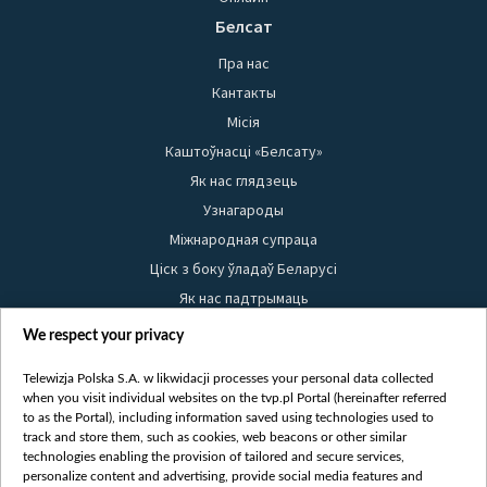
Белсат
Пра нас
Кантакты
Місія
Каштоўнасці «Белсату»
Як нас глядзець
Узнагароды
Міжнародная супраца
Ціск з боку ўладаў Беларусі
Як нас падтрымаць
Правілы выкарыстання матэрыялаў
We respect your privacy
Інфармацыя аб адпраўніку
Telewizja Polska S.A. w likwidacji processes your personal data collected
Бяспека
when you visit individual websites on the tvp.pl Portal (hereinafter referred
Youtube
to as the Portal), including information saved using technologies used to
track and store them, such as cookies, web beacons or other similar
Белсат news
technologies enabling the provision of tailored and secure services,
personalize content and advertising, provide social media features and
Белсат Shorts