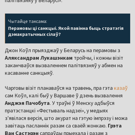
палітвязняў у Беларусі».
Чытайце таксама:
Перамовы ці санкцыі. Якой павінна быць стратэгія
дэмакратычных сілаў?
Джон Коўл прыязджаў у Беларусь на перамовы з
Аляксандрам
Лукашэнкам
тройчы, і кожны візіт
заканчваўся вызваленнем палітвязняў у абмен на
касаванне санкцыяў.
Чарговы візіт планаваўся на травень, пра гэта
казаў
сам Коўл, калі быў у Варшаве ў дзень вызвалення
Анджэя
Пачобута
. У траўні ў Менску адбыўся
пратэстанцкі «Фестываль надзеі», у медыях
з'явілася версія, што акурат на гэтую імпрэзу і можа
завітаць пасланнік разам са сваёй жонкаю.
Грэта
Ван
Састэрэн
сапраўды прыехала і разам з