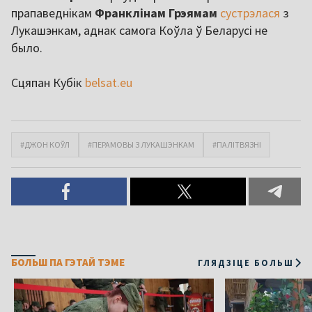
прапаведнікам
Франклінам
Грэямам
сустрэлася
з
Лукашэнкам, аднак самога Коўла ў Беларусі не
было.
Сцяпан Кубік
belsat.eu
#ДЖОН КОЎЛ
#ПЕРАМОВЫ З ЛУКАШЭНКАМ
#ПАЛІТВЯЗНІ
БОЛЬШ ПА ГЭТАЙ ТЭМЕ
ГЛЯДЗІЦЕ БОЛЬШ