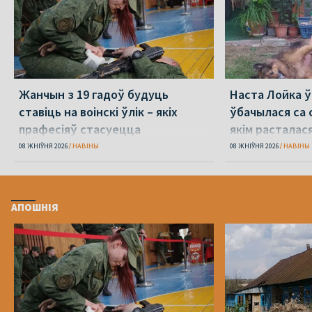
Жанчын з 19 гадоў будуць
Наста Лойка 
ставіць на воінскі ўлік – якіх
ўбачылася са с
прафесіяў стасуецца
якім расталас
амаль 4 гады 
08 ЖНІЎНЯ 2026
НАВІНЫ
08 ЖНІЎНЯ 2026
НАВІНЫ
АПОШНІЯ