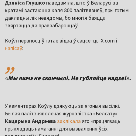
Дзяніса
Глушко
паведаміла, што ў Беларусі за
кратамі застаюцца каля 800 палітвязняў, пры гэтым
дакладны лік невядомы, бо многія баяцца
звяртацца да праваабаронцаў.
Коўл перапосціў гэтае відэа ў сацсетцы X.com і
напісаў
:
,,
«Мы яшчэ не скончылі. Не губляйце надзеі».
У каментарах Коўлу дзякуюць за ягоныя высілкі.
Былая палітзняволеная журналістка «Белсату»
Кацярына
Андрэева
заклікала
яго «працягваць
прыкладаць намаганні для вызвалення ўсіх