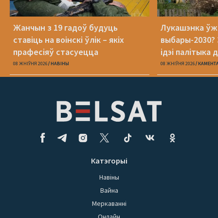
Жанчын з 19 гадоў будуць
Лукашэнка ўж
ставіць на воінскі ўлік – якіх
выбары-2030? 
прафесіяў стасуецца
ідэі палітыка 
08 ЖНІЎНЯ 2026
НАВІНЫ
08 ЖНІЎНЯ 2026
КАМЕНТ
Катэгорыі
Навіны
Вайна
Меркаванні
Онлайн