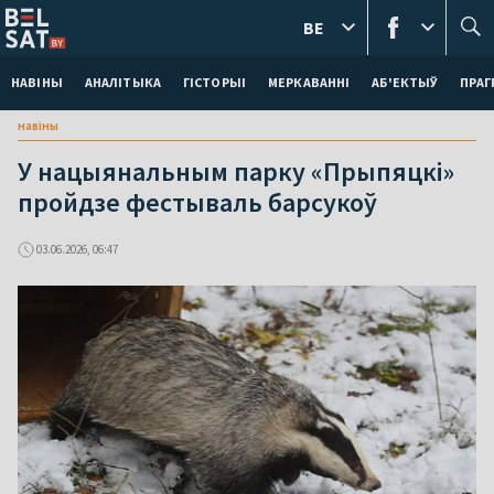
BE
НАВІНЫ
АНАЛІТЫКА
ГІСТОРЫІ
МЕРКАВАННI
АБ'ЕКТЫЎ
ПРАГ
навіны
У нацыянальным парку «Прыпяцкі»
пройдзе фестываль барсукоў
03.06.2026, 06:47