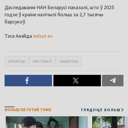
Даследаванні НАН Беларусі паказалі, што ў 2025
годзе ў краіне налічылі больш за 2,7 тысячы
барсукоў.
Тэса Анэйда
belsat.eu
#ПРЫРОДА
#ФЕСТЫВАЛІ
#ЖЫВЁЛІНЫ
БОЛЬШ ПА ГЭТАЙ ТЭМЕ
ГЛЯДЗІЦЕ БОЛЬШ