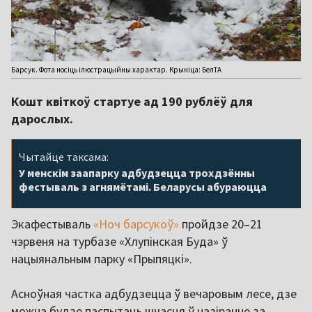
Барсук. Фота носіць ілюстрацыйны характар. Крыніца: БелТА
Кошт квіткоў стартуе ад 190 рублёў для
дарослых.
Чытайце таксама:
У менскім заапарку адбудзецца трохдзённы
фестываль з агнямётамі. Беларусы абураюцца
Экафестываль
«Ноч барсукоў»
пройдзе 20–21
чэрвеня на турбазе «Хлупінская Буда» ў
нацыянальным парку «Прыпяцкі».
Асноўная частка адбудзецца ў вечаровым лесе, дзе
можна будзе паспытаць шчасця ў назіранне за