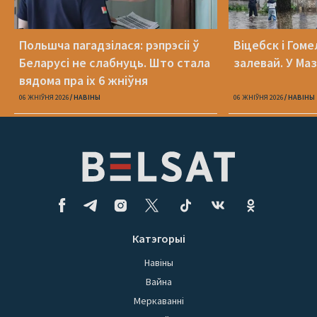
Польшча пагадзілася: рэпрэсіі ў
Віцебск і Гоме
Беларусі не слабнуць. Што стала
залевай. У Ма
вядома пра іх 6 жніўня
06 ЖНІЎНЯ 2026
НАВІНЫ
06 ЖНІЎНЯ 2026
НАВІНЫ
Катэгорыі
Навіны
Вайна
Меркаванні