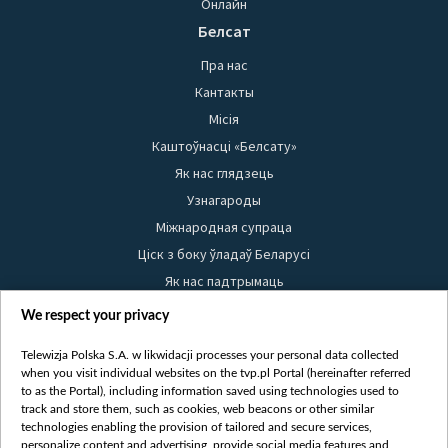
Онлайн
Белсат
Пра нас
Кантакты
Місія
Каштоўнасці «Белсату»
Як нас глядзець
Узнагароды
Міжнародная супраца
Ціск з боку ўладаў Беларусі
Як нас падтрымаць
Правілы выкарыстання матэрыялаў
We respect your privacy
Інфармацыя аб адпраўніку
Telewizja Polska S.A. w likwidacji processes your personal data collected
Бяспека
when you visit individual websites on the tvp.pl Portal (hereinafter referred
Youtube
to as the Portal), including information saved using technologies used to
track and store them, such as cookies, web beacons or other similar
Белсат news
technologies enabling the provision of tailored and secure services,
personalize content and advertising, provide social media features and