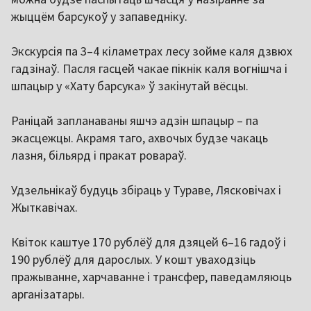
жыццём барсукоў у запаведніку.
Экскурсія па 3–4 кіламетрах лесу зойме каля дзвюх
гадзінаў. Пасля гасцей чакае пікнік каля вогнішча і
шпацыр у «Хату барсука» ў закінутай вёсцы.
Раніцай запланаваны яшчэ адзін шпацыр – па
экасцежцы. Акрамя таго, ахвочых будзе чакаць
лазня, більярд і пракат ровараў.
Удзельнікаў будуць збіраць у Тураве, Лясковічах і
Жыткавічах.
Квіток каштуе 170 рублёў для дзяцей 6–16 гадоў і
190 рублёў для дарослых. У кошт уваходзіць
пражыванне, харчаванне і трансфер, паведамляюць
арганізатары.