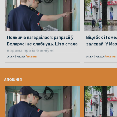
Польшча пагадзілася: рэпрэсіі ў
Віцебск і Гоме
Беларусі не слабнуць. Што стала
залевай. У Ма
вядома пра іх 6 жніўня
06 ЖНІЎНЯ 2026
НАВІНЫ
06 ЖНІЎНЯ 2026
НАВІНЫ
АПОШНІЯ