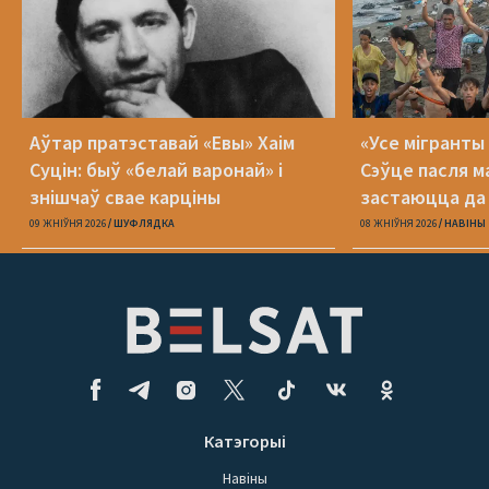
Аўтар пратэставай «Евы» Хаім
«Усе мігранты 
Суцін: быў «белай варонай» і
Сэўце пасля м
знішчаў свае карціны
застаюцца да 
09 ЖНІЎНЯ 2026
ШУФЛЯДКА
08 ЖНІЎНЯ 2026
НАВІНЫ
Катэгорыі
Навіны