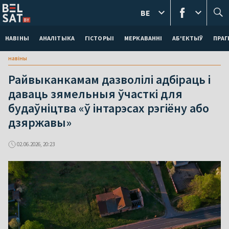
BE
НАВІНЫ
АНАЛІТЫКА
ГІСТОРЫІ
МЕРКАВАННI
АБ'ЕКТЫЎ
ПРАГ
навіны
Райвыканкамам дазволілі адбіраць і
даваць зямельныя ўчасткі для
будаўніцтва «ў інтарэсах рэгіёну або
дзяржавы»
02.06.2026, 20:23