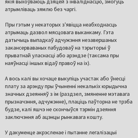
якія выхоўваюць дзяцей з інваліднасцю, змогуць
атрымліваць зямлю без чаргі.
Пры гэтым у некаторых з'явіцца неабходнасць
атрымаць дазвол мясцовага выканкаму. Гэта
датычыць выпадкаў адчужэння незавершаных
закансерваваных пабудоваў на тэрыторыі ў
прыватнай уласнасці або арэндзе (таксама пры
наяўнасці іншых відаў правоў на іх).
А вось калі вы хочаце выкупіць участак або ўнесці
плату за арэнду пры ўчыненні некалькіх юрыдычна
значных дзеянняў з ім (раздзел, змяненне мэтавага
прызначэння, адчужэнне), плаціць паўторна не трэба
будзе, калі яшчэ не скончыўся тэрмін дзеяння
заключэння аб ацэнцы рынкавага кошту.
У дакуменце акрэсленае і пытанне легалізацыі