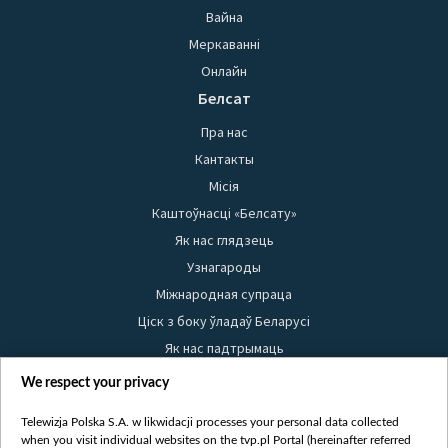
Вайна
Меркаванні
Онлайн
Белсат
Пра нас
Кантакты
Місія
Каштоўнасці «Белсату»
Як нас глядзець
Узнагароды
Міжнародная супраца
Ціск з боку ўладаў Беларусі
Як нас падтрымаць
Правілы выкарыстання матэрыялаў
We respect your privacy
Інфармацыя аб адпраўніку
Telewizja Polska S.A. w likwidacji processes your personal data collected
Бяспека
when you visit individual websites on the tvp.pl Portal (hereinafter referred