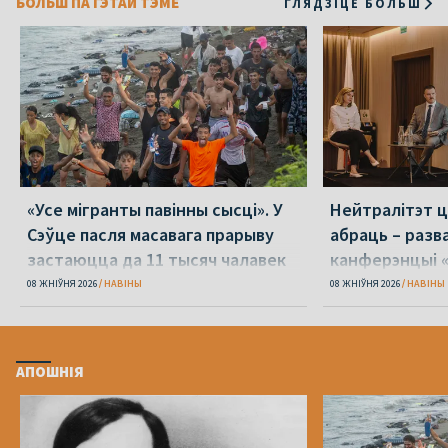
БОЛЬШ ПА ГЭТАЙ ТЭМЕ
ГЛЯДЗІЦЕ БОЛЬШ
«Усе мігранты павінны сысці». У
Нейтралітэт ц
Сэўце пасля масавага прарыву
абраць – разв
застаюцца да 11 тысяч чалавек
канферэнцыі 
08 ЖНІЎНЯ 2026
НАВІНЫ
08 ЖНІЎНЯ 2026
НАВІНЫ
АПОШНІЯ