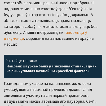
самастойна прымаць рашэнні наконт адабрання і
надання зямельных участкаў для аб'ектаў, якія
будуюцца «ў інтарэсах рэгіёну або дзяржавы». А
аблвыканкамы атрымліваюць права вызначаць
катэгорыі асобаў, якім зямлю можна вылучаць без
аўкцыёну. Апошні інструмент, як
гаворыцца ў
дакуменце
, скіраваны на замацаванне кадраў на
месцах
Чытайце таксама:
Нацбанк штурхае банкі да зніжэння ставак, аднак
на рынку жылля важнейшы «расейскі фактар»
Грамадзянам у чарзе на паляпшэнне жыллёвых
умоваў, якія з паважнай прычыны адмовіліся ад
зямельнага ўчастку пасля першай прапановы,
дадуць магчымасць атрымаць яго паўторна. Семʼі,