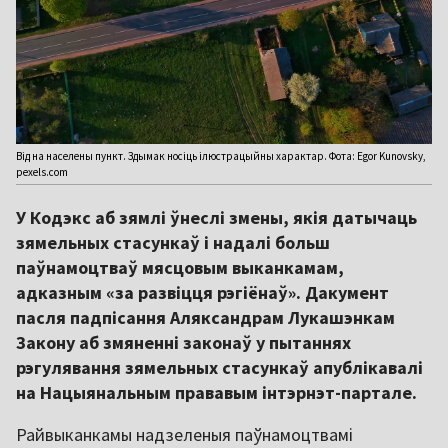
Від на населены пункт. Здымак носіць ілюстрацыйны характар. Фота: Egor Kunovsky,
pexels.com
У Кодэкс аб зямлі ўнеслі змены, якія датычаць
зямельных стасункаў і надалі больш
паўнамоцтваў мясцовым выканкамам,
адказным «за развіцця рэгіёнаў». Дакумент
пасля падпісання Аляксандрам Лукашэнкам
Закону аб змяненні законаў у пытаннях
рэгулявання зямельных стасункаў апублікавалі
на Нацыянальным прававым інтэрнэт-партале.
Райвыканкамы надзеленыя паўнамоцтвамі