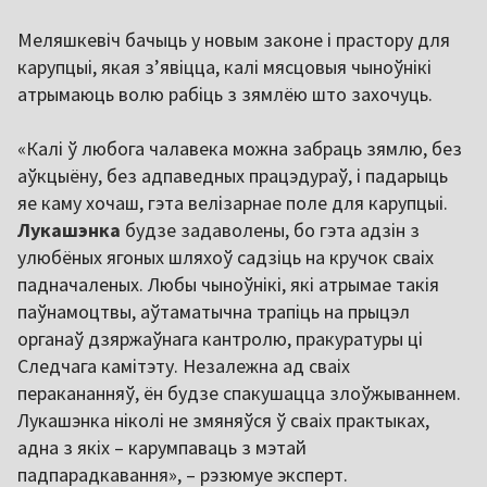
Меляшкевіч бачыць у новым законе і прастору для
карупцыі, якая з’явіцца, калі мясцовыя чыноўнікі
атрымаюць волю рабіць з зямлёю што захочуць.
«Калі ў любога чалавека можна забраць зямлю, без
аўкцыёну, без адпаведных працэдураў, і падарыць
яе каму хочаш, гэта велізарнае поле для карупцыі.
Лукашэнка
будзе задаволены, бо гэта адзін з
улюбёных ягоных шляхоў садзіць на кручок сваіх
падначаленых. Любы чыноўнікі, які атрымае такія
паўнамоцтвы, аўтаматычна трапіць на прыцэл
органаў дзяржаўнага кантролю, пракуратуры ці
Следчага камітэту. Незалежна ад сваіх
перакананняў, ён будзе спакушацца злоўжываннем.
Лукашэнка ніколі не змяняўся ў сваіх практыках,
адна з якіх – карумпаваць з мэтай
падпарадкавання», – рэзюмуе эксперт.