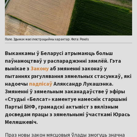
Поле. Здымак мае ілюстрацыйны характар. Фота: Pexels
Выканкамы ў Беларусі атрымаюць больш
паўнамоцтваў у распараджэнні зямлёй. Гэта
вынікае з
Закону
аб змяненні законаў у
пытаннях рэгулявання зямельных стасункаў, які
надоечы
падпісаў
Аляксандр Лукашэнка.
Змяненні ў зямельным заканадаўстве ў эфіры
«Студыі «Белсат» каментуе намеснік старшыні
Партыі БНФ, грамадскі актывіст з вялізным
досведам працы з зямельнымі ўчасткамі Юрась
Меляшкевіч.
Праз новы закон мясцовыя ўлады змогуць значна