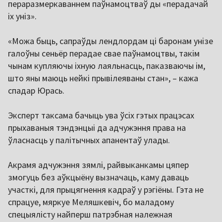
пераразмеркаваннем паўнамоцтваў ды «перадачай
іх уніз».
«Можа быць, сапраўды лендлордам ці баронам унізе
галоўны сеньёр перадае свае паўнамоцтвы, такім
чынам купляючы іхную лаяльнасць, паказваючы ім,
што яны маюць нейкі прывілеяваны стан», – кажа
спадар Юрась.
Эксперт таксама бачыць ува ўсіх гэтых працэсах
прыхаваныя тэндэнцыі да адчужэння права на
ўласнасць у палітычных апанентаў улады.
Акрамя адчужэння зямлі, райвыканкамы цяпер
змогуць без аўкцыёну вызначаць, каму даваць
участкі, для прыцягнення кадраў у рэгіёны. Гэта не
спрацуе, мяркуе Меляшкевіч, бо маладому
спецыялісту найперш патрэбная належная