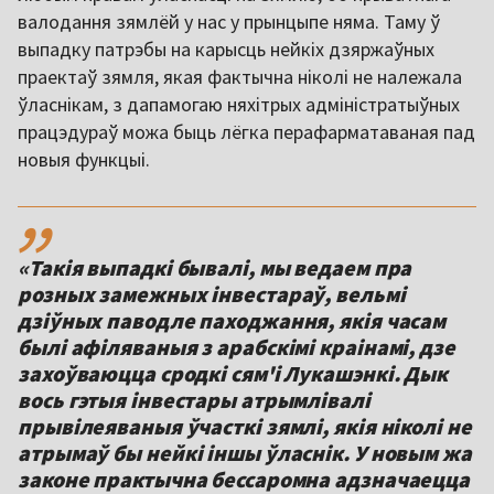
валодання зямлёй у нас у прынцыпе няма. Таму ў
выпадку патрэбы на карысць нейкіх дзяржаўных
праектаў зямля, якая фактычна ніколі не належала
ўласнікам, з дапамогаю няхітрых адміністратыўных
працэдураў можа быць лёгка перафарматаваная пад
новыя функцыі.
,,
«Такія выпадкі бывалі, мы ведаем пра
розных замежных інвестараў, вельмі
дзіўных паводле паходжання, якія часам
былі афіляваныя з арабскімі краінамі, дзе
захоўваюцца сродкі сям'і Лукашэнкі. Дык
вось гэтыя інвестары атрымлівалі
прывілеяваныя ўчасткі зямлі, якія ніколі не
атрымаў бы нейкі іншы ўласнік. У новым жа
законе практычна бессаромна адзначаецца