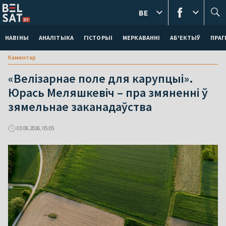
BE
НАВІНЫ
АНАЛІТЫКА
ГІСТОРЫІ
МЕРКАВАННI
АБ'ЕКТЫЎ
ПРАГ
Каментар
«Велізарнае поле для карупцыі».
Юрась Меляшкевіч – пра змяненні ў
зямельнае заканадаўства
03.06.2026, 05:05