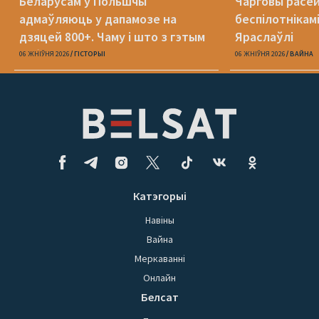
Беларусам у Польшчы
Чарговы расей
адмаўляюць у дапамозе на
беспілотнікамі
дзяцей 800+. Чаму і што з гэтым
Яраслаўлі
рабіць?
06 ЖНІЎНЯ 2026
ГІСТОРЫІ
06 ЖНІЎНЯ 2026
ВАЙНА
Катэгорыі
Навіны
Вайна
Меркаванні
Онлайн
Белсат