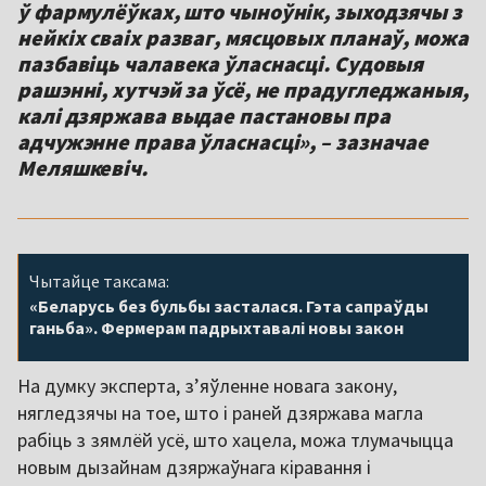
ў фармулёўках, што чыноўнік, зыходзячы з
нейкіх сваіх разваг, мясцовых планаў, можа
пазбавіць чалавека ўласнасці. Судовыя
рашэнні, хутчэй за ўсё, не прадугледжаныя,
калі дзяржава выдае пастановы пра
адчужэнне права ўласнасці», – зазначае
Меляшкевіч.
Чытайце таксама:
«Беларусь без бульбы засталася. Гэта сапраўды
ганьба». Фермерам падрыхтавалі новы закон
На думку эксперта, з’яўленне новага закону,
нягледзячы на тое, што і раней дзяржава магла
рабіць з зямлёй усё, што хацела, можа тлумачыцца
новым дызайнам дзяржаўнага кіравання і