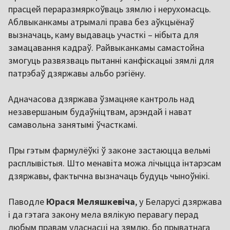
прасцей пераразмяркоўваць зямлю і нерухомасць.
Аблвыканкамы атрымалі права без аўкцыёнаў
вызначаць, каму выдаваць участкі – нібыта для
замацавання кадраў. Райвыканкамы самастойна
змогуць развязваць пытанні канфіскацыі зямлі для
патрэбаў дзяржавы альбо рэгіёну.
Адначасова дзяржава ўзмацняе кантроль над
незавершаным будаўніцтвам, арэндай і нават
самавольна занятымі ўчасткамі.
Пры гэтым фармулёўкі ў законе застаюцца вельмі
расплывістыя. Што менавіта можа лічыцца інтарэсам
дзяржавы, фактычна вызначаць будуць чыноўнікі.
Паводле
Юрася Меляшкевіча
, у Беларусі дзяржава
і да гэтага закону мела вялікую перавагу перад
любым правам уласнасці на зямлю, бо прыватнага