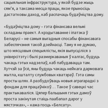
сацыяльная інфраструктура, у якой будзе жыць
сям’я, а таксама месца працы, якое прыносіць
дастатковы даход, каб распачаць будаўніцтва дому.
«Будаўніцтва дому – гэта фінансава вельмі
складаны праект. А крэдытаванне і іпатэка ў
Беларусі – не самыя выгадныя спосабы фінансавага
забеспячэння такой дзейнасці. Таму я не думаю,
што мясцовыя спецыялісты, якія выпусціліся з
універсітэту і былі размеркаваныя ў калгас, будуць
чакаць гэтых надзелаў, каб пабудавацца там.
Хутчэй за ўсё, яны будуць чакаць нейкага дармовага
жытла, кшталту службовых кватэраў. Гэта самы
просты шлях. А разбудоўваць новыя аграгарадкі з
фондам для працаўнікоў… Такое ў савецкі час
практыкаваліся. Цяпер бальшыня гэтых дамоў
проста закінутая стаіць паабапал дарог у
мястэчках», – кажа госць «Белсату».