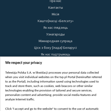
Пра нас
Кантакты
Місія
Каштоўнасці «Белсату»
Як нас глядзець
Узнагароды
Міжнародная супраца
Ціск з боку ўладаў Беларусі
Як нас падтрымаць
Правілы выкарыстання матэрыялаў
We respect your privacy
Інфармацыя аб адпраўніку
Telewizja Polska S.A. w likwidacji processes your personal data collected
Бяспека
when you visit individual websites on the tvp.pl Portal (hereinafter referred
Youtube
to as the Portal), including information saved using technologies used to
track and store them, such as cookies, web beacons or other similar
Белсат news
technologies enabling the provision of tailored and secure services,
personalize content and advertising, provide social media features and
Белсат Shorts
analyze Internet traffic.
Белсат Life
Click "I accept and go to the website" to consent to the use of automatic
Жэстачайшы мульт