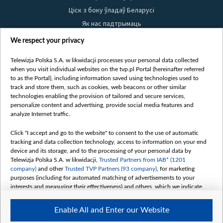
Ціск з боку ўладаў Беларусі
Як нас падтрымаць
Правілы выкарыстання матэрыялаў
We respect your privacy
Інфармацыя аб адпраўніку
Telewizja Polska S.A. w likwidacji processes your personal data collected
Бяспека
when you visit individual websites on the tvp.pl Portal (hereinafter referred
Youtube
to as the Portal), including information saved using technologies used to
track and store them, such as cookies, web beacons or other similar
Белсат news
technologies enabling the provision of tailored and secure services,
personalize content and advertising, provide social media features and
Белсат Shorts
analyze Internet traffic.
Белсат Life
Click "I accept and go to the website" to consent to the use of automatic
Жэстачайшы мульт
tracking and data collection technology, access to information on your end
Belsat English
device and its storage, and to the processing of your personal data by
Telewizja Polska S.A. w likwidacji,
Trusted Partners from IAB* (1201
Biełsat PL
company)
and other
Trusted TVP Partners (93 company)
, for marketing
Белсат Now
purposes (including for automated matching of advertisements to your
interests and measuring their effectiveness) and others, which we indicate
Белсат History
below.
Белсат Music
Enable All and Enter our Website
The purposes of processing your data by TVP S.A. w likwidacji are as
Белсат Doc
follows: