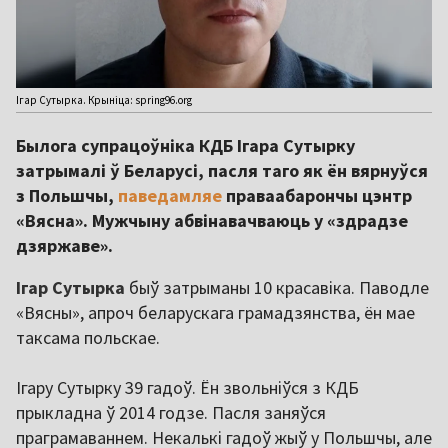
Ігар Сутырка. Крыніца: spring96.org
Былога супрацоўніка КДБ Ігара Сутырку
затрымалі ў Беларусі, пасля таго як ён вярнуўся
з Польшчы,
паведамляе
праваабарончы цэнтр
«Вясна». Мужчыну абвінавачваюць у «здрадзе
дзяржаве».
Ігар Сутырка
быў затрыманы 10 красавіка. Паводле
«Вясны», апроч беларускага грамадзянства, ён мае
таксама польскае.
Ігару Сутырку 39 гадоў. Ён звольніўся з КДБ
прыкладна ў 2014 годзе. Пасля заняўся
праграмаваннем. Некалькі гадоў жыў у Польшчы, але