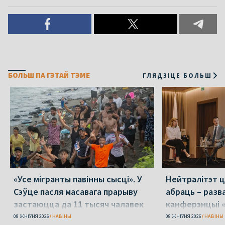
БОЛЬШ ПА ГЭТАЙ ТЭМЕ
ГЛЯДЗІЦЕ БОЛЬШ
«Усе мігранты павінны сысці». У
Нейтралітэт ц
Сэўце пасля масавага прарыву
абраць – разв
застаюцца да 11 тысяч чалавек
канферэнцыі 
08 ЖНІЎНЯ 2026
НАВІНЫ
08 ЖНІЎНЯ 2026
НАВІНЫ