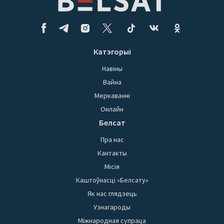
Катэгорыі
Навіны
Вайна
Меркаванні
Онлайн
Белсат
Пра нас
Кантакты
Місія
Каштоўнасці «Белсату»
Як нас глядзець
Узнагароды
Міжнародная супраца