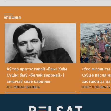
АПОШНІЯ
Аўтар пратэставай «Евы» Хаім
«Усе мігранты 
Суцін: быў «белай варонай» і
Сэўце пасля м
знішчаў свае карціны
застаюцца да 
09 ЖНІЎНЯ 2026
ШУФЛЯДКА
08 ЖНІЎНЯ 2026
НАВІНЫ