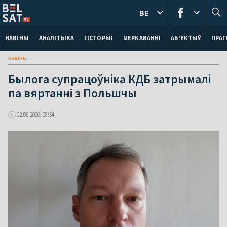
BE
НАВІНЫ
АНАЛІТЫКА
ГІСТОРЫІ
МЕРКАВАННI
АБ'ЕКТЫЎ
ПРАГ
навіны
Былога супрацоўніка КДБ затрымалі
па вяртанні з Польшчы
02.06.2026, 08:54