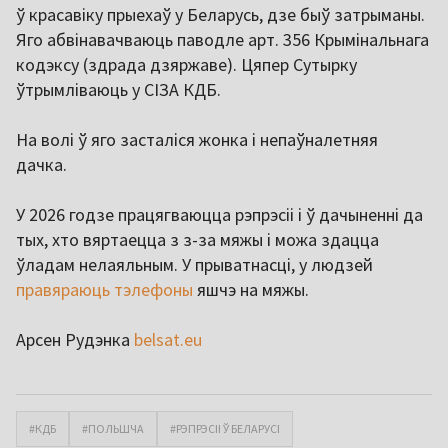
ў красавіку прыехаў у Беларусь, дзе быў затрыманы.
Яго абвінавачваюць паводле арт. 356 Крымінальнага
кодэксу (здрада дзяржаве). Цяпер Сутырку
ўтрымліваюць у СІЗА КДБ.
На волі ў яго засталіся жонка і непаўналетняя
дачка.
У 2026 годзе працягваюцца рэпрэсіі і ў дачыненні да
тых, хто вяртаецца з з-за мяжы і можа здацца
ўладам нелаяльным. У прыватнасці, у людзей
правяраюць тэлефоны
яшчэ на мяжы.
Арсен Рудэнка
belsat.eu
#КДБ
#ПОЛЬШЧА
#РЭПРЭСІІ Ў БЕЛАРУСІ