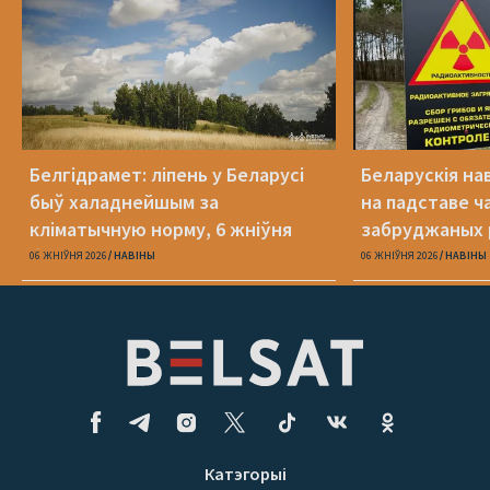
Белгідрамет: ліпень у Беларусі
Беларускія на
быў халаднейшым за
на падставе ча
кліматычную норму, 6 жніўня
забруджаных 
будзе +40°С
06 ЖНІЎНЯ 2026
НАВІНЫ
06 ЖНІЎНЯ 2026
НАВІНЫ
Катэгорыі