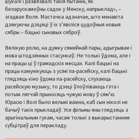
шукалі і развязвалі такія пытанні, як
беларускамоўны садок у Менску, напрыклад», –
згадвае Воля. Мастачка адзначае, што менавіта
дзякуючы дзіцяці ў іх з’явіліся цудоўныя новыя
сябры – бацькі сынавых сяброў.
Вялікую ролю, на думку сямейнай пары, адыгрывае і
мова штодзённых стасункаў. Не толькі ўдома, але і
на працы ці ў грамадскіх месцах. Калі бацькі на
працы камунікуюць з усімі па-расейску, калі бацькі
глядзяць кіно ўдома па-расейску, слухаюць
расейскую музыку, то дзеці ўлоўліваюць гэта і
потым лягчэй прыносяць чужую мову ў сямʼю.
Юрасю і Волі было вельмі важна, каб сын ніколі не
бачыў такіх прыкладаў. Усе фільмы яны глядзяць з
арыгінальным гукам, часам толькі з выкарыстаннем
субцітраў для перакладу.
,,