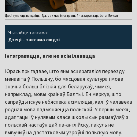
Дзеці гуляюць на вуліцы. Здымак мае ілюстрацыйны характар. Фота: Белсат
Чытайце таксама:
Дзеці – таксама людзі
Інтэгравацца, але не асімілявацца
Юрась прыгадвае, што яны асцерагаліся пераезду
менавіта ў Польшчу, бо мясцовая культура і мова
значна больш блізкія для беларусаў, чымся,
напрыклад, мовы краінаў Балтыі. Ён мяркуе, што
сапраўды існуе небяспека асіміляцыі, калі ў чалавека
родная мова падмяняецца польскай. У першы месяц
адаптацыі ў нулявым класе школы сын размаўляў з
польскай настаўніцай па-англійску, пакуль не
вывучыў на дастатковым узроўні польскую мову.