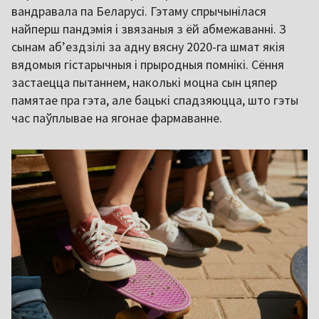
вандравала па Беларусі. Гэтаму спрычынілася
найперш пандэмія і звязаныя з ёй абмежаванні. З
сынам аб’ездзілі за адну вясну 2020-га шмат якія
вядомыя гістарычныя і прыродныя помнікі. Сёння
застаецца пытаннем, наколькі моцна сын цяпер
памятае пра гэта, але бацькі спадзяюцца, што гэты
час паўплывае на ягонае фармаванне.