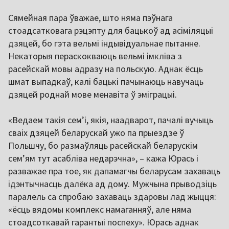
Сямейная пара ўважае, што няма пэўнага
стоадсатковага рэцэпту для бацькоў ад асіміляцыі
дзяцей, бо гэта вельмі індывідуальнае пытанне.
Некаторыя пераскокваюць вельмі імкліва з
расейскай мовы адразу на польскую. Аднак ёсць
шмат выпадкаў, калі бацькі пачынаюць навучаць
дзяцей роднай мове менавіта ў эміграцыі.
«Ведаем такія сем’і, якія, наадварот, пачалі вучыць
сваіх дзяцей беларускай ужо па прыездзе ў
Польшчу, бо размаўляць расейскай беларускім
сем’ям тут асабліва недарэчна», – кажа Юрась і
разважае пра тое, як дапамагчы беларусам захаваць
ідэнтычнасць далёка ад дому. Мужчына прыводзіць
паралель са спробаю захаваць здаровы лад жыцця:
«ёсць вядомы комплекс намаганняў, але няма
стоадсоткавай гарантыі поспеху». Юрась аднак