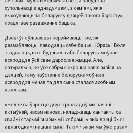
лічбавы і мультымедыйны свет, а пабудова
супольнасці з аднадумцамі, з семʼямі, якія
выхоўваюць па-беларуску дзяцей такога ўзросту», –
працягвае разважанне бацька.
Дзеці ўлоўліваюць і пераймаюць тое, як
размаўляюць і паводзяць сябе бацькі. Юрась і Воля
згадваюць, што будавалі сабе беларускамоўнае
асяроддзе ўсё сваё дарослае жыццё. Але,
натуральна, не ўсе сябры сінхронна наважыліся на
дзяцей, таму паўстанне беларускамоўнага
асяроддзя менавіта для сына сталася асобным
выклікам.
«Недзе ва ўзросце двух-трох гадоў мы пачалі
актыўней, часам нанова, наладжваць кантакты са
сваймі старымі знаёмымі і сябрамі, у якіх дзеці былі
аднагодкамі нашага сына. Такім чынам мы ўжо разам