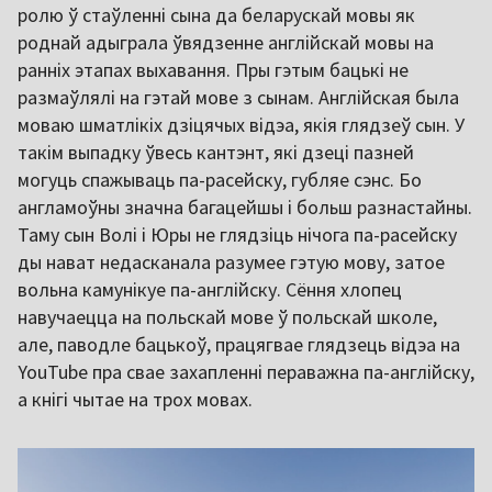
ролю ў стаўленні сына да беларускай мовы як
роднай адыграла ўвядзенне англійскай мовы на
ранніх этапах выхавання. Пры гэтым бацькі не
размаўлялі на гэтай мове з сынам. Англійская была
моваю шматлікіх дзіцячых відэа, якія глядзеў сын. У
такім выпадку ўвесь кантэнт, які дзеці пазней
могуць спажываць па-расейску, губляе сэнс. Бо
англамоўны значна багацейшы і больш разнастайны.
Таму сын Волі і Юры не глядзіць нічога па-расейску
ды нават недасканала разумее гэтую мову, затое
вольна камунікуе па-англійску. Сёння хлопец
навучаецца на польскай мове ў польскай школе,
але, паводле бацькоў, працягвае глядзець відэа на
YouTube пра свае захапленні пераважна па-англійску,
а кнігі чытае на трох мовах.