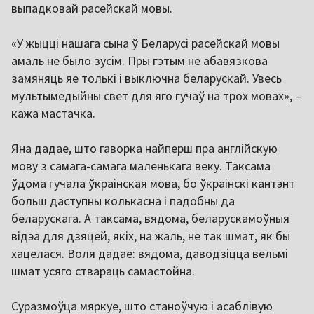
выпадковай расейскай мовы.
«У жыцці нашага сына ў Беларусі расейскай мовы
амаль не было зусім. Пры гэтым не абавязкова
замяняць яе толькі і выключна беларускай. Увесь
мультымедыйны свет для яго гучаў на трох мовах», –
кажа мастачка.
Яна дадае, што гаворка найперш пра англійскую
мову з самага-самага маленькага веку. Таксама
ўдома гучала ўкраінская мова, бо ўкраінскі кантэнт
больш даступны колькасна і падобны да
беларускага. А таксама, вядома, беларускамоўныя
відэа для дзяцей, якіх, на жаль, не так шмат, як бы
хацелася. Воля дадае: вядома, даводзіцца вельмі
шмат усяго ствараць самастойна.
Суразмоўца мяркуе, што станоўчую і асаблівую