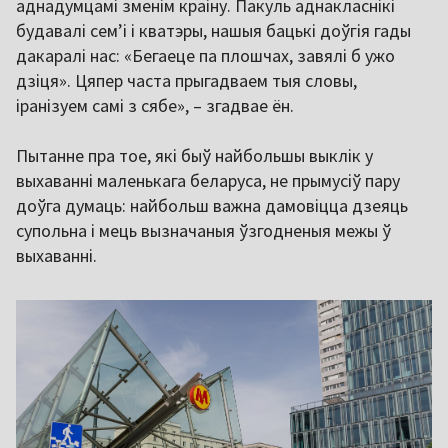
аднадумцамі зменім краіну. Пакуль аднакласнікі
будавалі сем’і і кватэры, нашыя бацькі доўгія гады
дакаралі нас: «Бегаеце па плошчах, завялі б ужо
дзіця». Цяпер часта прыгадваем тыя словы,
іранізуем самі з сябе», – згадвае ён.
Пытанне пра тое, які быў найбольшы выклік у
выхаванні маленькага беларуса, не прымусіў пару
доўга думаць: найбольш важна дамовіцца дзеяць
супольна і мець вызначаныя ўзгодненыя межы ў
выхаванні.