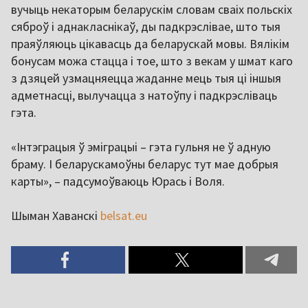
вучыць некаторым беларускім словам сваіх польскіх
сяброў і аднакласнікаў, ды падкрэслівае, што тыя
праяўляюць цікавасць да беларускай мовы. Вялікім
бонусам можа стацца і тое, што з векам у шмат каго
з дзяцей узмацняецца жаданне мець тыя ці іншыя
адметнасці, вылучацца з натоўпу і падкрэсліваць
гэта.
«Інтэграцыя ў эміграцыі – гэта гульня не ў адную
браму. І беларускамоўны беларус тут мае добрыя
карты», – падсумоўваюць Юрась і Воля.
Шыман Хаванскі
belsat.eu