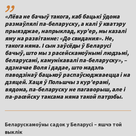
«Лёва не бачыў такога, каб бацькі ўдома
размаўлялі па-беларуску, а калі ў кватэру
прыязджае, напрыклад, курʼер, мы казалі
яму на развітанне: «До свидания». Не,
такога няма. І сын заўсёды ў Беларусі
бачыў, што мы з расейскамоўнымі людзьмі,
беларусамі, камунікавалі па-беларуску», –
адзначае Воля і дадае, што мадэль
паводзінаў бацькоў распаўсюджваецца і на
дзяцей. Хаця ў Польшчы з кур’ерамі,
вядома, па-беларуску не пагаворыш, але і
па-расейску таксама няма такой патрэбы.
Беларускамоўны садок у Беларусі – яшчэ той
выклік