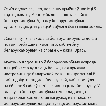
Сям’я адзначае, што, калі сыну прыйшоў час ісці ў
садок, нават у Менску было няпроста знайсці
беларускамоўны. Аднак у беларускамоўных
супольнасцях для дзяцей заўжды ёсць і іншы выклік.
«Спачатку ты знаходзіш беларускамоўны садок, а
потым трэба дамагчыся таго, каб ён быў
беларускамоўным на справе», – кажа Юрась.
Мужчына дадае, што ў беларускамоўныя асяродкі
дзяцей часта аддаюць бацькі, якія прыязна
настроеныя да беларускай мовы і шчыра хацелі б,
каб іх дзіця валодала беларускай, каб размаўляла
на ёй, але ў сябе ў сямʼі не гавораць па-беларуску. У
выніку на беларускамоўныя семʼі кладзецца
дадатковая сацыяльная нагрузка, калі некалькі
беларускамоўных дзяцей вучаць беларускай мове