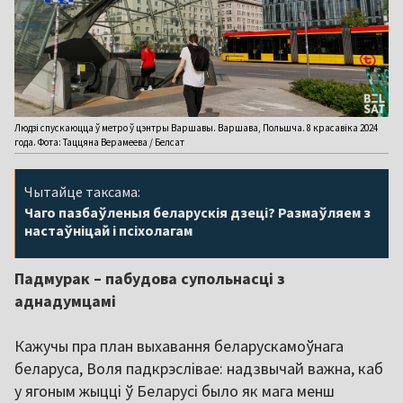
Людзі спускаюцца ў метро ў цэнтры Варшавы. Варшава, Польшча. 8 красавіка 2024
года. Фота: Таццяна Верамеева / Белсат
Чытайце таксама:
Чаго пазбаўленыя беларускія дзеці? Размаўляем з
настаўніцай і псіхолагам
Падмурак – пабудова супольнасці з
аднадумцамі
Кажучы пра план выхавання беларускамоўнага
беларуса, Воля падкрэслівае: надзвычай важна, каб
у ягоным жыцці ў Беларусі было як мага менш