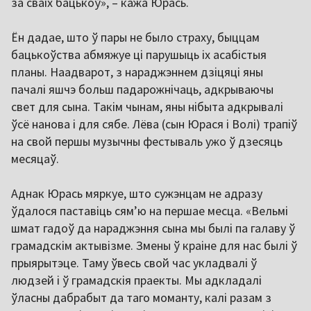
за сваіх бацькоў», – кажа Юрась.
Ён дадае, што ў пары не было страху, быццам
бацькоўства абмяжуе ці парушыць іх асабістыя
планы. Наадварот, з нараджэннем дзіцяці яны
пачалі яшчэ больш падарожнічаць, адкрываючы
свет для сына. Такім чынам, яны нібыта адкрывалі
ўсё нанова і для сябе. Лёва (сын Юрася і Волі) трапіў
на свой першы музычны фестываль ужо ў дзесяць
месяцаў.
Аднак Юрась мяркуе, што сужэнцам не адразу
ўдалося паставіць сям’ю на першае месца. «Вельмі
шмат гадоў да нараджэння сына мы былі па галаву ў
грамадскім актывізме. Змены ў краіне для нас былі ў
прыярытэце. Таму ўвесь свой час укладвалі ў
людзей і ў грамадскія праекты. Мы адкладалі
ўласны дабрабыт да таго моманту, калі разам з