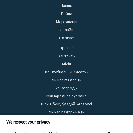
Навіны
Вайна
Меркаванні
Онлайн
Белсат
Пра нас
Кантакты
Місія
Каштоўнасці «Белсату»
Як нас глядзець
Узнагароды
Міжнародная супраца
Ціск з боку ўладаў Беларусі
Як нас падтрымаць
Правілы выкарыстання матэрыялаў
We respect your privacy
Інфармацыя аб адпраўніку