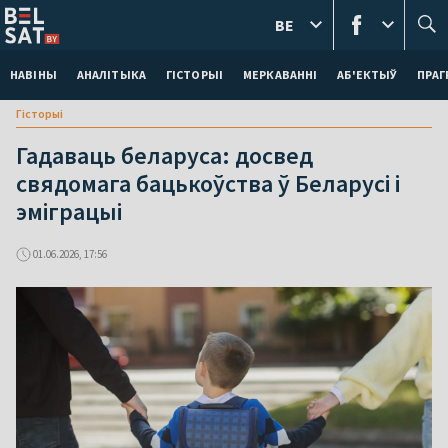
BE
НАВІНЫ
АНАЛІТЫКА
ГІСТОРЫІ
МЕРКАВАННI
АБ'ЕКТЫЎ
ПРАГ
Гісторыі
Гадаваць беларуса: досвед
свядомага бацькоўства ў Беларусі і
эміграцыі
01.06.2026, 17:56