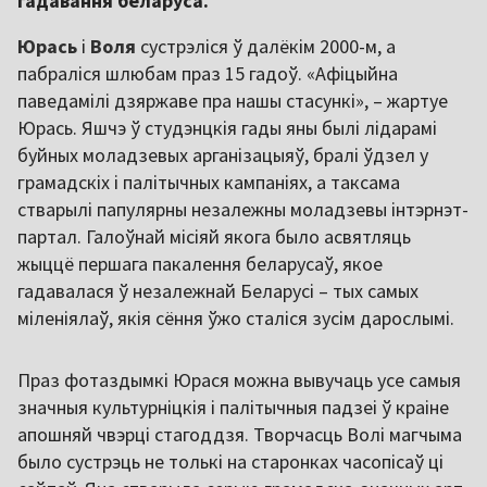
гадавання беларуса.
Юрась
і
Воля
сустрэліся ў далёкім 2000-м, а
пабраліся шлюбам праз 15 гадоў. «Афіцыйна
паведамілі дзяржаве пра нашы стасункі», – жартуе
Юрась. Яшчэ ў студэнцкія гады яны былі лідарамі
буйных моладзевых арганізацыяў, бралі ўдзел у
грамадскіх і палітычных кампаніях, а таксама
стварылі папулярны незалежны моладзевы інтэрнэт-
партал. Галоўнай місіяй якога было асвятляць
жыццё першага пакалення беларусаў, якое
гадавалася ў незалежнай Беларусі – тых самых
міленіялаў, якія сёння ўжо сталіся зусім дарослымі.
Праз фотаздымкі Юрася можна вывучаць усе самыя
значныя культурніцкія і палітычныя падзеі ў краіне
апошняй чвэрці стагоддзя. Творчасць Волі магчыма
было сустрэць не толькі на старонках часопісаў ці