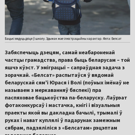
Бацькі вядуць дзіця ў школу. Здымак мае ілюстрацыйны характар. Фота: Белсат
Забяспечыць дзецям, самай неабароненай
частцы грамадства, права быць беларусам – той
яшчэ кўэст. У эміграцыі – сапраўдная задача з
зорачкай. «Белсат» распытаўся ў вядомай
беларускай сям’і Юрася і Волі (поўных імёнаў не
называем з меркаванняў бяспекі) пра
паспяховае бацькоўства па-беларуску. Лаўрэат
фотаконкурсаў і мастачка, кнігі і візуальныя
праекты якой вы дакладна бачылі, трымалі ў
руках і нават куплялі ў падарунак замежным
сябрам, падзяліліся з «Белсатам» рэцэптам