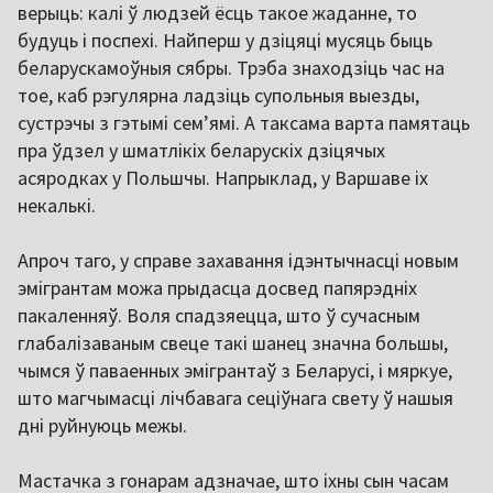
верыць: калі ў людзей ёсць такое жаданне, то
будуць і поспехі. Найперш у дзіцяці мусяць быць
беларускамоўныя сябры. Трэба знаходзіць час на
тое, каб рэгулярна ладзіць супольныя выезды,
сустрэчы з гэтымі семʼямі. А таксама варта памятаць
пра ўдзел у шматлікіх беларускіх дзіцячых
асяродках у Польшчы. Напрыклад, у Варшаве іх
некалькі.
Апроч таго, у справе захавання ідэнтычнасці новым
эмігрантам можа прыдасца досвед папярэдніх
пакаленняў. Воля спадзяецца, што ў сучасным
глабалізаваным свеце такі шанец значна большы,
чымся ў паваенных эмігрантаў з Беларусі, і мяркуе,
што магчымасці лічбавага сеціўнага свету ў нашыя
дні руйнуюць межы.
Мастачка з гонарам адзначае, што іхны сын часам