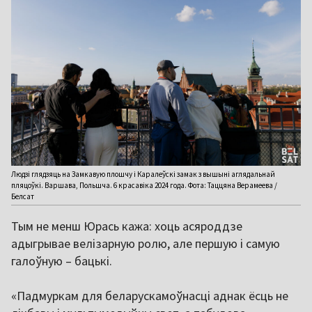
Людзі глядзяць на Замкавую плошчу і Каралеўскі замак з вышыні аглядальнай
пляцоўкі. Варшава, Польшча. 6 красавіка 2024 года. Фота: Таццяна Верамеева /
Белсат
Тым не менш Юрась кажа: хоць асяроддзе
адыгрывае велізарную ролю, але першую і самую
галоўную – бацькі.
«Падмуркам для беларускамоўнасці аднак ёсць не