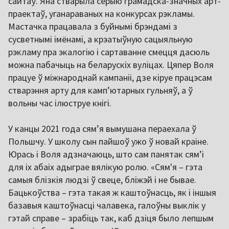
сайтаў. Яна стварыла серыю грамадска-значных арт-
праектаў, уганараваных на конкурсах рэкламы.
Мастачка працавала з буйнымі брэндамі з
сусветнымі імёнамі, а крэатыўную сацыяльную
рэкламу пра экалогію і сартаванне смецця дасюль
можна пабачыць на беларускіх вуліцах. Цяпер Воля
працуе ў міжнароднай кампаніі, дзе кіруе працэсам
стварэння арту для камп’ютарных гульняў, а ў
вольны час ілюструе кнігі.
У канцы 2021 года сям’я вымушана пераехала ў
Польшчу. У школу сын пайшоў ужо ў новай краіне.
Юрась і Воля адзначаюць, што сам панятак сям’і
для іх абаіх адыграе вялікую ролю. «Сям'я – гэта
самыя блізкія людзі ў свеце, бліжэй і не бывае.
Бацькоўства – гэта такая ж каштоўнасць, як і іншыя
базавыя каштоўнасці чалавека, галоўны выклік у
гэтай справе – зрабіць так, каб дзіця было лепшым