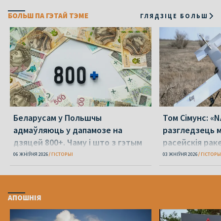
БОЛЬШ ПА ГЭТАЙ ТЭМЕ
ГЛЯДЗІЦЕ БОЛЬШ
Беларусам у Польшчы
Том Сімунс: «
адмаўляюць у дапамозе на
разгледзець м
дзяцей 800+. Чаму і што з гэтым
расейскія рак
рабіць?
сваёй тэрытор
06 ЖНІЎНЯ 2026
ГІСТОРЫІ
03 ЖНІЎНЯ 2026
ГІСТОРЫ
АПОШНІЯ