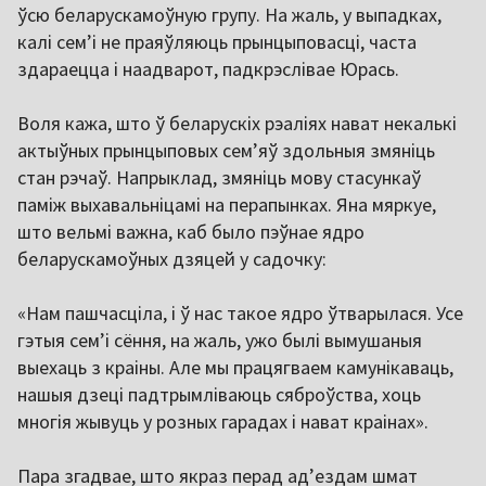
ўсю беларускамоўную групу. На жаль, у выпадках,
калі сем’і не праяўляюць прынцыповасці, часта
здараецца і наадварот, падкрэслівае Юрась.
Воля кажа, што ў беларускіх рэаліях нават некалькі
актыўных прынцыповых сем’яў здольныя змяніць
стан рэчаў. Напрыклад, змяніць мову стасункаў
паміж выхавальніцамі на перапынках. Яна мяркуе,
што вельмі важна, каб было пэўнае ядро
беларускамоўных дзяцей у садочку:
«Нам пашчасціла, і ў нас такое ядро ўтварылася. Усе
гэтыя сем’і сёння, на жаль, ужо былі вымушаныя
выехаць з краіны. Але мы працягваем камунікаваць,
нашыя дзеці падтрымліваюць сяброўства, хоць
многія жывуць у розных гарадах і нават краінах».
Пара згадвае, што якраз перад ад’ездам шмат