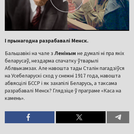
І прынагодна разрабавалі Менск.
Бальшавікі на чале з
Леніным
не думалі ні пра якіх
беларусаў, нездарма спачатку ўтварылі
Аблвыкамзах. Але навошта тады Сталін пагадзіўся
на Усебеларускі сход у снежні 1917 года, навошта
абвясцілі БССР і як захапілі Беларусь, а таксама
разрабавалі Менск? Глядзіце ў праграме «Каса на
камень».