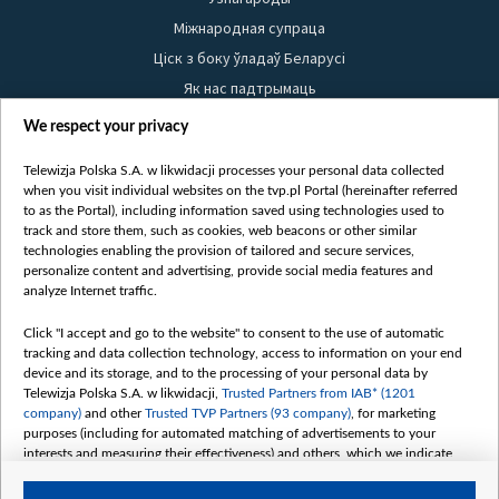
Міжнародная супраца
Ціск з боку ўладаў Беларусі
Як нас падтрымаць
Правілы выкарыстання матэрыялаў
We respect your privacy
Інфармацыя аб адпраўніку
Telewizja Polska S.A. w likwidacji processes your personal data collected
Бяспека
when you visit individual websites on the tvp.pl Portal (hereinafter referred
Youtube
to as the Portal), including information saved using technologies used to
track and store them, such as cookies, web beacons or other similar
Белсат news
technologies enabling the provision of tailored and secure services,
personalize content and advertising, provide social media features and
Белсат Shorts
analyze Internet traffic.
Белсат Life
Жэстачайшы мульт
Click "I accept and go to the website" to consent to the use of automatic
tracking and data collection technology, access to information on your end
Belsat English
device and its storage, and to the processing of your personal data by
Biełsat PL
Telewizja Polska S.A. w likwidacji,
Trusted Partners from IAB* (1201
company)
and other
Trusted TVP Partners (93 company)
, for marketing
Белсат Now
purposes (including for automated matching of advertisements to your
Белсат History
interests and measuring their effectiveness) and others, which we indicate
below.
Белсат Music