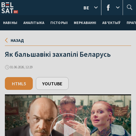
BE
НАВІНЫ
АНАЛІТЫКА
ГІСТОРЫІ
МЕРКАВАННI
АБ'ЕКТЫЎ
ПРАГ
НАЗАД
Як бальшавікі захапілі Беларусь
01.06.2026, 12:29
HTML5
YOUTUBE