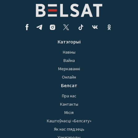
Катэгорыі
Навіны
Вайна
Меркаванні
Онлайн
Белсат
Пра нас
Кантакты
Місія
Каштоўнасці «Белсату»
Як нас глядзець
Узнагароды