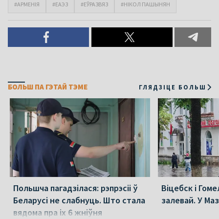
#АРМЕНІЯ
#ЕАЭЗ
#ЕЎРАЗВЯЗ
#НІКОЛ ПАШЫНЯН
БОЛЬШ ПА ГЭТАЙ ТЭМЕ
ГЛЯДЗІЦЕ БОЛЬШ
Польшча пагадзілася: рэпрэсіі ў
Віцебск і Гоме
Беларусі не слабнуць. Што стала
залевай. У Ма
вядома пра іх 6 жніўня