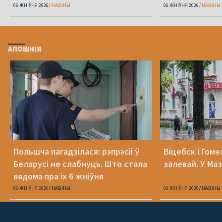
06 ЖНІЎНЯ 2026
НАВІНЫ
06 ЖНІЎНЯ 2026
НАВІНЫ
АПОШНІЯ
Польшча пагадзілася: рэпрэсіі ў
Віцебск і Гоме
Беларусі не слабнуць. Што стала
залевай. У Ма
вядома пра іх 6 жніўня
06 ЖНІЎНЯ 2026
НАВІНЫ
06 ЖНІЎНЯ 2026
НАВІНЫ