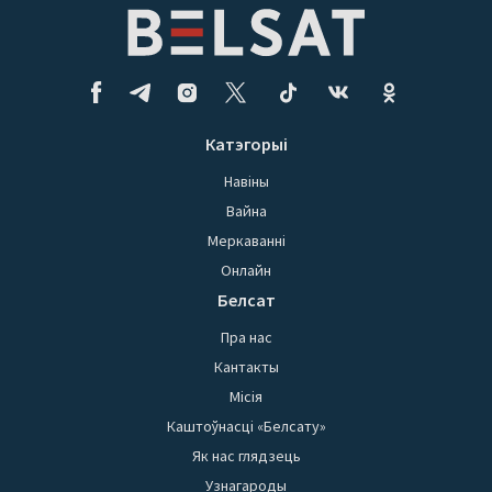
Катэгорыі
Навіны
Вайна
Меркаванні
Онлайн
Белсат
Пра нас
Кантакты
Місія
Каштоўнасці «Белсату»
Як нас глядзець
Узнагароды