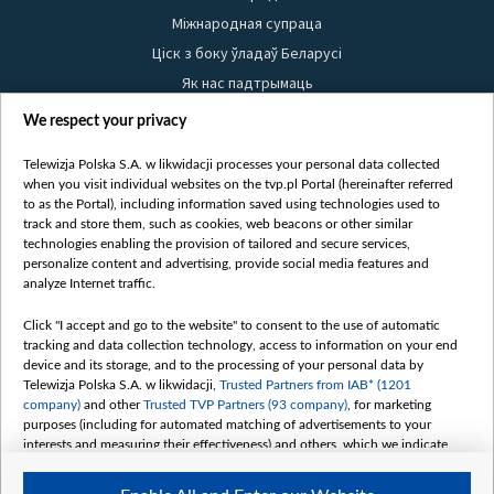
Міжнародная супраца
Ціск з боку ўладаў Беларусі
Як нас падтрымаць
Правілы выкарыстання матэрыялаў
We respect your privacy
Інфармацыя аб адпраўніку
Telewizja Polska S.A. w likwidacji processes your personal data collected
Бяспека
when you visit individual websites on the tvp.pl Portal (hereinafter referred
Youtube
to as the Portal), including information saved using technologies used to
track and store them, such as cookies, web beacons or other similar
Белсат news
technologies enabling the provision of tailored and secure services,
personalize content and advertising, provide social media features and
Белсат Shorts
analyze Internet traffic.
Белсат Life
Click "I accept and go to the website" to consent to the use of automatic
Жэстачайшы мульт
tracking and data collection technology, access to information on your end
Belsat English
device and its storage, and to the processing of your personal data by
Telewizja Polska S.A. w likwidacji,
Trusted Partners from IAB* (1201
Biełsat PL
company)
and other
Trusted TVP Partners (93 company)
, for marketing
Белсат Now
purposes (including for automated matching of advertisements to your
interests and measuring their effectiveness) and others, which we indicate
Белсат History
below.
Белсат Music