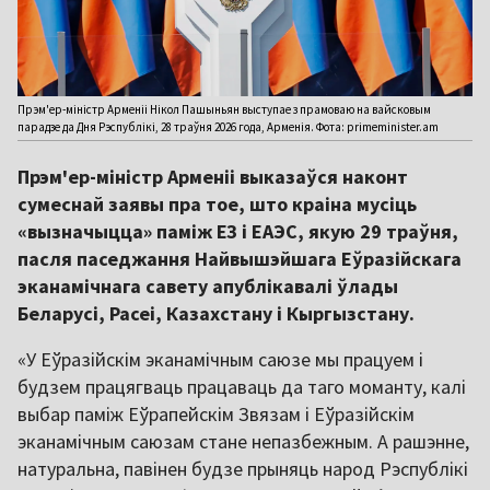
Прэм'ер-міністр Арменіі Нікол Пашыньян выступае з прамоваю на вайсковым
парадзе да Дня Рэспублікі, 28 траўня 2026 года, Арменія. Фота: primeminister.am
Прэм'ер-міністр Арменіі выказаўся наконт
сумеснай заявы пра тое, што краіна мусіць
«вызначыцца» паміж ЕЗ і ЕАЭС, якую 29 траўня,
пасля паседжання Найвышэйшага Еўразійскага
эканамічнага савету апублікавалі ўлады
Беларусі, Расеі, Казахстану і Кыргызстану.
«У Еўразійскім эканамічным саюзе мы працуем і
будзем працягваць працаваць да таго моманту, калі
выбар паміж Еўрапейскім Звязам і Еўразійскім
эканамічным саюзам стане непазбежным. А рашэнне,
натуральна, павінен будзе прыняць народ Рэспублікі