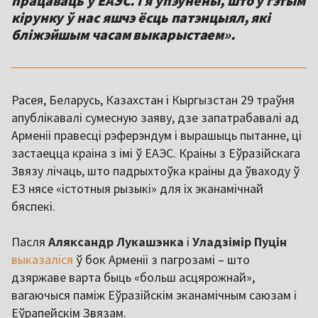
працаваць у ЕАЭС. І я ўпэўнены, што ў гэтым
кірунку ў нас яшчэ ёсць патэнцыял, які
бліжэйшым часам выкарыстаем».
Расея, Беларусь, Казахстан і Кыргызстан 29 траўня
апублікавалі сумесную заяву, дзе запатрабавалі ад
Арменіі правесці рэферэндум і вырашыць пытанне, ці
застаецца краіна з імі ў ЕАЭС. Краіны з Еўразійскага
Звязу лічаць, што падрыхтоўка краіны да ўваходу ў
ЕЗ нясе «істотныя рызыкі» для іх эканамічнай
бяспекі.
Пасля
Аляксандр Лукашэнка
і
Уладзімір Пуцін
выказаліся
ў бок Арменіі з пагрозамі – што
дзяржаве варта быць «больш асцярожнай»,
вагаючыся паміж Еўразійскім эканамічным саюзам і
Еўрапейскім Звязам.