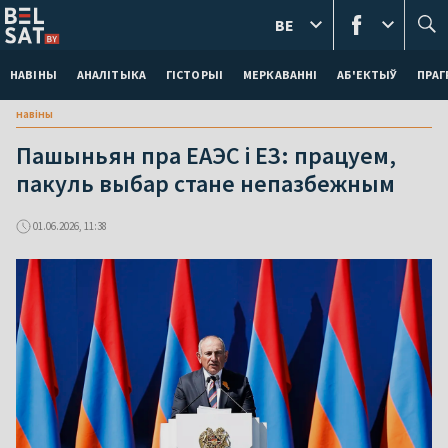
BE
НАВІНЫ
АНАЛІТЫКА
ГІСТОРЫІ
МЕРКАВАННI
АБ'ЕКТЫЎ
ПРАГ
навіны
Пашыньян пра ЕАЭC і ЕЗ: працуем,
пакуль выбар стане непазбежным
01.06.2026, 11:38