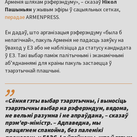
Арменія шляхам рэферэндуму», – сказаў
Нікол
Пашыньян
у жывым эфіры ў сацыяльных сетках,
перадае
ARMENPRESS.
Ён дадаў, што арганізацыя рэферэндуму «была б
нелагічнай», пакуль Арменія не падасць заяўку на
ўваход у ЕЗ або не наблізіцца да статусу кандыдата
ў ЕЗ. Такі выбар паміж палітычнымі і эканамічнымі
абʼяднаннямі для краіны пакуль застаецца ў
тэарэтычнай плашчыні.
,,
«Сёння гэты выбар тэарэтычны, і выносіць
тэарэтычны выбар на рэферэндум, вядома,
не вельмі разумна і не апраўдана, – сказаў
прэмʼер-міністр. – Адпаведна, мы
працягнем спакойна, без палемікі