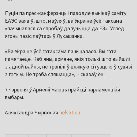
Пуцін па прэс-канферэнцыі паводле вынікаў саміту
ЕАЭС заявіў, што, маўляў, ва Украіне ўсё таксама
«пачыналася са спробаў далучыцца да ЕЗ». Услед
ягоны тэзіс паўтарыў Лукашэнка.
«Ва Украіне ўсё гэтаксама пачыналася. Вы гэта
памятаеце. Каб яны, армяне, якія толькі што выйшлі
з адной вайны, не трапілі ў цяжкую сітуацыю ў сувязі
з гэтым. Не трэба спяшацца», – сказаў ён.
7 чэрвеня ў Арменіі маюць прайсці парламенцкія
выбары.
Аляксандра Чырвоная
belsat.eu