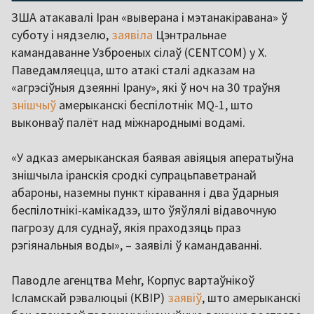
ЗША атакавалі Іран «выверана і мэтанакіравана» ў
суботу і нядзелю,
заявіла
Цэнтральнае
камандаванне Узброеных сілаў (CENTCOM) у Х.
Паведамляецца, што атакі сталі адказам на
«агрэсіўныя дзеянні Ірану», які ў ноч на 30 траўня
знішчыў
амерыканскі беспілотнік MQ-1, што
выконваў палёт над міжнароднымі водамі.
«У адказ амерыканская баявая авіяцыя аператыўна
знішчыла іранскія сродкі супрацьпаветранай
абароны, наземны пункт кіравання і два ўдарныя
беспілотнікі-камікадзэ, што ўяўлялі відавочную
пагрозу для суднаў, якія праходзяць праз
рэгіянальныя воды», – заявілі ў камандаванні.
Паводле агенцтва Mehr, Корпус вартаўнікоў
Ісламскай рэвалюцыі (КВІР)
заявіў
, што амерыканскі