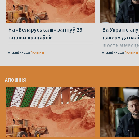
На «Беларуськаліі» загінуў 29-
Ва Украіне ап
гадовы працаўнік
даверу да пал
шостым месц
07 ЖНІЎНЯ 2026
НАВІНЫ
07 ЖНІЎНЯ 2026
НАВІНЫ
АПОШНІЯ