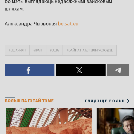
бо мэты выглядаюць недасяжнымі вайсковым
шляхам.
Аляксандра Чырвоная
belsat.eu
#ЗША-ІРАН
#ІРАН
#ЗША
#ВАЙНА НА БЛІЗКІМ УСХОДЗЕ
БОЛЬШ ПА ГЭТАЙ ТЭМЕ
ГЛЯДЗІЦЕ БОЛЬШ