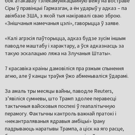
бок атакаваў тэлекамунікацыйную вежу на востраве
Сіры ў правінцыі Гармазган, а ён ударыў у адказ – па
авіябазе ЗША, з якой тыя накіравалі сваю зброю.
«Знішчаныя намечаныя цэлі», гаворыцца ў заяве.
«Калі агрэсія паўторыцца, адказ будзе зусім іншым
паводле маштабу і характару, а ўся адказнасць за
такую ​​эскалацыю ляжа на Злучаныя Штаты».
7 красавіка краіны дамовіліся пра рэжым спынення
агню, але ў канцы траўня ўжо абменьваліся ўдарамі.
За амаль тры месяцы вайны, паводле Reuters,
з’явіліся сумневы, што Трамп здолее перавесці
тактычныя вайсковыя поспехі ў геапалітычную
перамогу. Фактычны кантроль важнай пратокі і
«некантраляваныя ядравыя амбіцыі» Ірану
падрываюць наратывы Трампа, а ціск на яго расце,