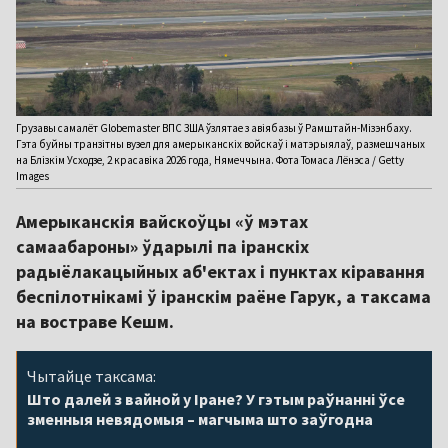
Грузавы самалёт Globemaster ВПС ЗША ўзлятае з авіябазы ў Рамштайн-Мізэнбаху.
Гэта буйны транзітны вузел для амерыканскіх войскаў і матэрыялаў, размешчаных
на Блізкім Усходзе, 2 красавіка 2026 года, Нямеччына. Фота Томаса Лёнэса / Getty
Images
Амерыканскія вайскоўцы «ў мэтах
самаабароны» ўдарылі па іранскіх
радыёлакацыйных аб'ектах і пунктах кіравання
беспілотнікамі ў іранскім раёне Гарук, а таксама
на востраве Кешм.
Чытайце таксама:
Што далей з вайной у Іране? У гэтым раўнанні ўсе
зменныя невядомыя – магчыма што заўгодна