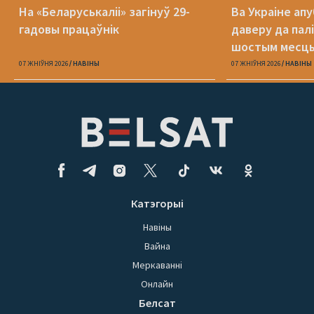
На «Беларуськаліі» загінуў 29-
Ва Украіне ап
гадовы працаўнік
даверу да пал
шостым месц
07 ЖНІЎНЯ 2026
НАВІНЫ
07 ЖНІЎНЯ 2026
НАВІНЫ
Катэгорыі
Навіны
Вайна
Меркаванні
Онлайн
Белсат