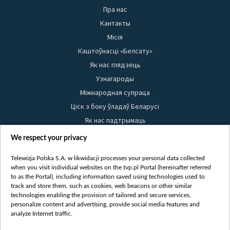
Пра нас
Кантакты
Місія
Каштоўнасці «Белсату»
Як нас глядзець
Узнагароды
Міжнародная супраца
Ціск з боку ўладаў Беларусі
Як нас падтрымаць
Правілы выкарыстання матэрыялаў
We respect your privacy
Інфармацыя аб адпраўніку
Telewizja Polska S.A. w likwidacji processes your personal data collected
Бяспека
when you visit individual websites on the tvp.pl Portal (hereinafter referred
Youtube
to as the Portal), including information saved using technologies used to
track and store them, such as cookies, web beacons or other similar
Белсат news
technologies enabling the provision of tailored and secure services,
personalize content and advertising, provide social media features and
Белсат Shorts
analyze Internet traffic.
Белсат Life