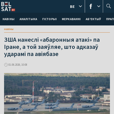
BE
НАВІНЫ
АНАЛІТЫКА
ГІСТОРЫІ
МЕРКАВАННI
АБ'ЕКТЫЎ
ПРАГ
навіны
ЗША нанеслі «абаронныя атакі» па
Іране, а той заяўляе, што адказаў
ударамі па авіябазе
01.06.2026, 10:08