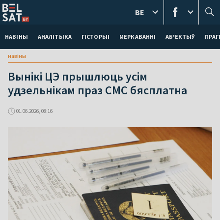
BE
НАВІНЫ
АНАЛІТЫКА
ГІСТОРЫІ
МЕРКАВАННI
АБ'ЕКТЫЎ
ПРАГ
навіны
Вынікі ЦЭ прышлюць усім
удзельнікам праз СМС бясплатна
01.06.2026, 08:16