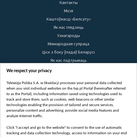
Кантакты
Місія
Каштоўнасці «Белсату»
Як нас глядзець
Узнагароды
Міжнародная супраца
Ціск з боку ўладаў Беларусі
Як нас падтрымаць
Правілы выкарыстання матэрыялаў
We respect your privacy
Інфармацыя аб адпраўніку
Telewizja Polska S.A. w likwidacji processes your personal data collected
Бяспека
when you visit individual websites on the tvp.pl Portal (hereinafter referred
Youtube
to as the Portal), including information saved using technologies used to
track and store them, such as cookies, web beacons or other similar
Белсат news
technologies enabling the provision of tailored and secure services,
personalize content and advertising, provide social media features and
Белсат Shorts
analyze Internet traffic.
Белсат Life
Click "I accept and go to the website" to consent to the use of automatic
Жэстачайшы мульт
tracking and data collection technology, access to information on your end
Belsat English