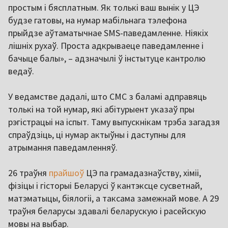
простым і бясплатным. Як толькі ваш вынік у ЦЭ
будзе гатовы, на нумар мабільнага тэлефона
прыйдзе аўтаматычнае SMS-паведамленне. Ніякіх
лішніх рухаў. Проста адкрываеце паведамленне і
бачыце балы», – адзначылі ў інстытуце кантролю
ведаў.
У ведамстве дадалі, што СМС з баламі адправяць
толькі на той нумар, які абітурыент указаў пры
рэгістрацыі на іспыт. Таму выпускнікам трэба загадзя
спраўдзіць, ці нумар актыўны і даступны для
атрымання паведамленняў.
26 траўня
прайшоў
ЦЭ па грамадазнаўству, хіміі,
фізіцы і гісторыі Беларусі ў кантэксце сусветнай,
матэматыцы, біялогіі, а таксама замежнай мове. А 29
траўня беларусы здавалі беларускую і расейскую
мовы на выбар.