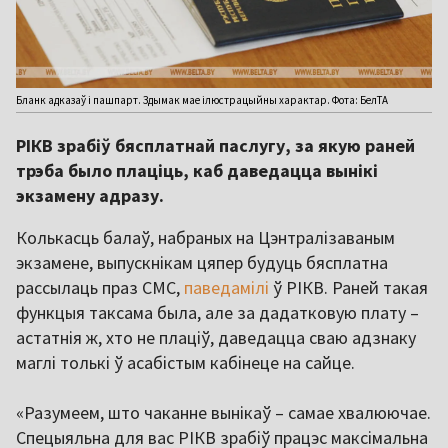
Бланк адказаў і пашпарт. Здымак мае ілюстрацыйны характар. Фота: БелТА
РІКВ зрабіў бясплатнай паслугу, за якую раней
трэба было плаціць, каб даведацца вынікі
экзамену адразу.
Колькасць балаў, набраных на Цэнтралізаваным
экзамене, выпускнікам цяпер будуць бясплатна
рассылаць праз СМС,
паведамілі
ў РІКВ. Раней такая
функцыя таксама была, але за дадатковую плату –
астатнія ж, хто не плаціў, даведацца сваю адзнаку
маглі толькі ў асабістым кабінеце на сайце.
«Разумеем, што чаканне вынікаў – самае хвалюючае.
Спецыяльна для вас РІКВ зрабіў працэс максімальна