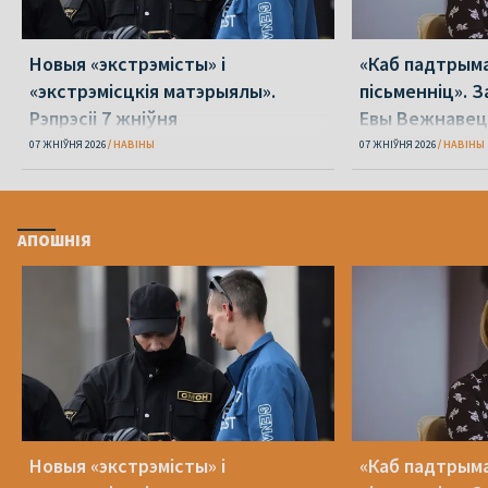
Новыя «экстрэмісты» і
«Каб падтрыма
«экстрэмісцкія матэрыялы».
пісьменніц». З
Рэпрэсіі 7 жніўня
Евы Вежнавец
07 ЖНІЎНЯ 2026
НАВІНЫ
07 ЖНІЎНЯ 2026
НАВІНЫ
АПОШНІЯ
Новыя «экстрэмісты» і
«Каб падтрыма