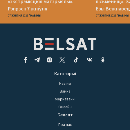
«экстрэмісцкія матэрыялы».
пісьменніц». З
Рэпрэсіі 7 жніўня
Евы Вежнавец
07 ЖНІЎНЯ 2026
НАВІНЫ
07 ЖНІЎНЯ 2026
НАВІНЫ
Катэгорыі
Навіны
Вайна
Меркаванні
Онлайн
Белсат
Пра нас