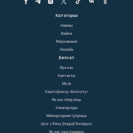
Катэгорыі
Навіны
Вайна
Меркаванні
Онлайн
Белсат
Пра нас
Кантакты
Місія
Каштоўнасці «Белсату»
Як нас глядзець
Узнагароды
Міжнародная супраца
Ціск з боку ўладаў Беларусі
Як нас падтрымаць