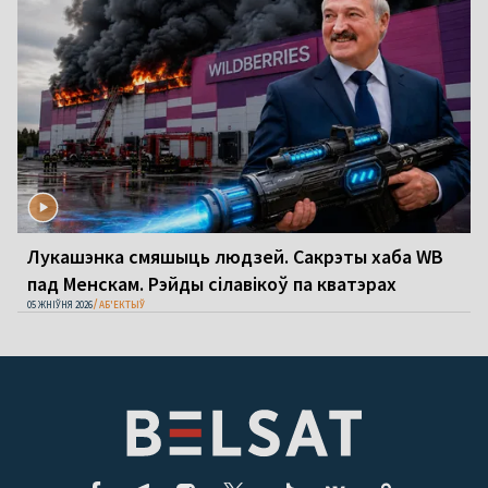
Лукашэнка смяшыць людзей. Сакрэты хаба WB
пад Менскам. Рэйды сілавікоў па кватэрах
05 ЖНІЎНЯ 2026
АБ'ЕКТЫЎ