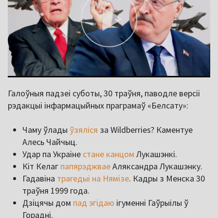
Галоўныя падзеі суботы, 30 траўня, паводле версіі
рэдакцыі інфармацыйных праграмаў «Белсату»:
Чаму ўлады
ўзяліся
за Wildberries? Каментуе
Алесь Чайчыц.
Удар па Украіне
стане канцом
Лукашэнкі.
Кіт Келаг
папярэджвае
Аляксандра Лукашэнку.
Гадавіна
трагедыі на Нямізе
. Кадры з Менска 30
траўня 1999 года.
Дзіцячы дом
пад эгідаю
ігуменні Гаўрыілы ў
Горадні.