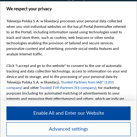
Правілы выкарыстання матэрыялаў
We respect your privacy
Інфармацыя аб адпраўніку
Telewizja Polska S.A. w likwidacji processes your personal data collected
Бяспека
when you visit individual websites on the tvp.pl Portal (hereinafter referred
Youtube
to as the Portal), including information saved using technologies used to
track and store them, such as cookies, web beacons or other similar
Белсат news
technologies enabling the provision of tailored and secure services,
personalize content and advertising, provide social media features and
Белсат Shorts
analyze Internet traffic.
Белсат Life
Жэстачайшы мульт
Click "I accept and go to the website" to consent to the use of automatic
tracking and data collection technology, access to information on your end
Belsat English
device and its storage, and to the processing of your personal data by
Biełsat PL
Telewizja Polska S.A. w likwidacji,
Trusted Partners from IAB* (1201
company)
and other
Trusted TVP Partners (93 company)
, for marketing
Белсат Now
purposes (including for automated matching of advertisements to your
Белсат History
interests and measuring their effectiveness) and others, which we indicate
below.
Белсат Music
Enable All and Enter our Website
Белсат Doc
The purposes of processing your data by TVP S.A. w likwidacji are as
follows:
My consents
Store and/or access information on a device
Advanced settings
Use limited data to select advertising