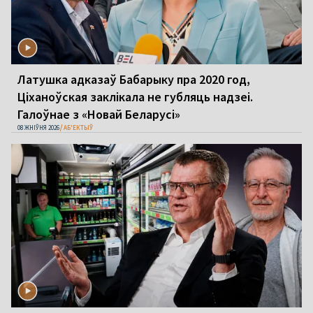
Латушка адказаў Бабарыку пра 2020 год,
Ціханоўская заклікала не губляць надзеі.
Галоўнае з «Новай Беларусі»
08 ЖНІЎНЯ 2026
АБ'ЕКТЫЎ