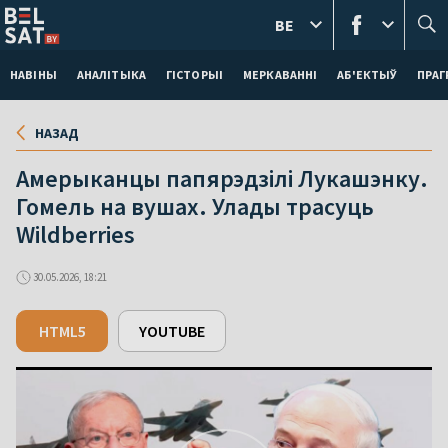
BE
НАВІНЫ
АНАЛІТЫКА
ГІСТОРЫІ
МЕРКАВАННI
АБ'ЕКТЫЎ
ПРАГ
НАЗАД
Амерыканцы папярэдзілі Лукашэнку.
Гомель на вушах. Улады трасуць
Wildberries
30.05.2026, 18:21
HTML5
YOUTUBE