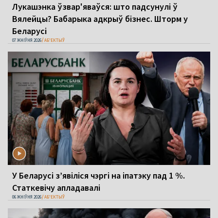
Лукашэнка ўзвар'яваўся: што падсунулі ў
Вялейцы? Бабарыка адкрыў бізнес. Шторм у
Беларусі
07 ЖНІЎНЯ 2026
АБ'ЕКТЫЎ
У Беларусі з’явіліся чэргі на іпатэку пад 1 %.
Статкевічу апладавалі
06 ЖНІЎНЯ 2026
АБ'ЕКТЫЎ