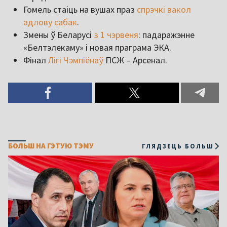
Гомель стаіць на вушах праз
спрэчкі вакол
адлову сабак
.
Змены ў Беларусі
з 1 чэрвеня
: падаражэнне
«Белтэлекаму» і новая праграма ЭКА.
Фінал
Лігі Чэмпіёнаў
ПСЖ – Арсенал.
БОЛЬШ НА ГЭТУЮ ТЭМУ
ГЛЯДЗЕЦЬ БОЛЬШ