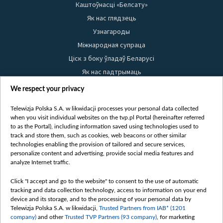
Каштоўнасці «Белсату»
Як нас глядзець
Узнагароды
Міжнародная супраца
Ціск з боку ўладаў Беларусі
Як нас падтрымаць
Правілы выкарыстання матэрыялаў
We respect your privacy
Інфармацыя аб адпраўніку
Telewizja Polska S.A. w likwidacji processes your personal data collected
Бяспека
when you visit individual websites on the tvp.pl Portal (hereinafter referred
Youtube
to as the Portal), including information saved using technologies used to
track and store them, such as cookies, web beacons or other similar
Белсат news
technologies enabling the provision of tailored and secure services,
personalize content and advertising, provide social media features and
Белсат Shorts
analyze Internet traffic.
Белсат Life
Click "I accept and go to the website" to consent to the use of automatic
Жэстачайшы мульт
tracking and data collection technology, access to information on your end
Belsat English
device and its storage, and to the processing of your personal data by
Telewizja Polska S.A. w likwidacji,
Trusted Partners from IAB* (1201
Biełsat PL
company)
and other
Trusted TVP Partners (93 company)
, for marketing