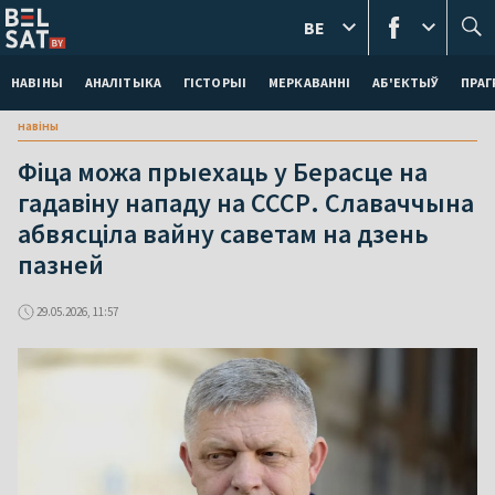
BE
НАВІНЫ
АНАЛІТЫКА
ГІСТОРЫІ
МЕРКАВАННI
АБ'ЕКТЫЎ
ПРАГ
навіны
Фіца можа прыехаць у Берасце на
гадавіну нападу на СССР. Славаччына
абвясціла вайну саветам на дзень
пазней
29.05.2026, 11:57