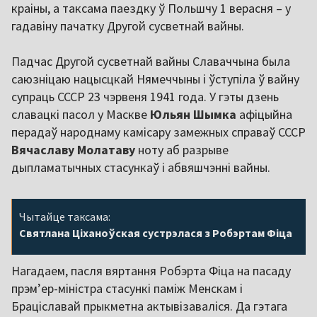
краіны, а таксама паездку ў Польшчу 1 верасня – у
гадавіну пачатку Другой сусветнай вайны.
Падчас Другой сусветнай вайны Славаччына была
саюзніцаю нацысцкай Нямеччыны і ўступіла ў вайну
супраць СССР 23 чэрвеня 1941 года. У гэты дзень
славацкі пасол у Маскве
Юльян Шымка
афіцыйна
перадаў народнаму камісару замежных справаў СССР
Вячаславу Молатаву
ноту аб разрыве
дыпламатычных стасункаў і абвяшчэнні вайны.
Чытайце таксама:
Святлана Ціханоўская сустрэлася з Робэртам Фіца
Нагадаем, пасля вяртання Робэрта Фіца на пасаду
прэм’ер-міністра стасункі паміж Менскам і
Браціславай прыкметна актывізаваліся. Да гэтага