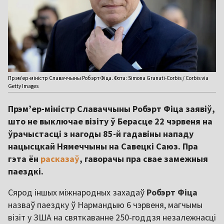
Прэм’ер-міністр Славаччыны Робэрт Фіца. Фота: Simona Granati-Corbis / Corbis via
Getty Images
Прэм’ер-міністр Славаччыны Робэрт Фіца заявіў,
што не выключае візіту ў Берасце 22 чэрвеня на
ўрачыстасці з нагоды 85-й гадавіны нападу
нацысцкай Нямеччыны на Савецкі Саюз. Пра
гэта ён
расказаў
, гаворачы пра свае замежныя
паездкі.
Сярод іншых міжнародных захадаў
Робэрт Фіца
назваў паездку ў Нармандыю 6 чэрвеня, магчымы
візіт у ЗША на святкаванне 250-годдзя незалежнасці