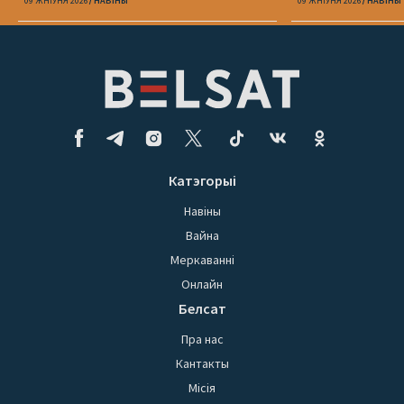
Юлія Міцкевіч
09 ЖНІЎНЯ 2026
НАВІНЫ
09 ЖНІЎНЯ 2026
НАВІНЫ
Катэгорыі
Навіны
Вайна
Меркаванні
Онлайн
Белсат
Пра нас
Кантакты
Місія