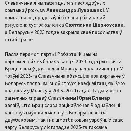
Славаччына лічылася адным з паслядоўных
крытыкаў рэжыму
Аляксандра Лукашэнкі
. У
прыватнасці, прадстаўнікі славацкіх уладаў
рэгулярна сустракаліся са
Святланай Ціханоўскай
,
а Беларусь у 2023 годзе закрыла сваё пасольства ў
гэтай краіне.
Пасля перамогі партыі Робэрта Фіцаы на
парламенцкіх выбарах у канцы 2023 года рыторыка
Браціславы ў дачыненні Менску пачала змяняцца. У
траўні 2025-га Славаччына абвясціла пра вяртанне ў
Беларусь пасла. Ім ізноў стаўся
Ёзэф Мігаш
, які ўжо
працаваў у Менску ў 2016–2020 гадах. Тады міністр
замежных справаў Славаччыны
Юрай Бланар
заявіў, што Браціслава зацікаўленая ў аднаўленні
канструктыўнага дыялогу з Беларуссю як на
двухбаковым, так і на шматбаковым узроўні. У сваю
чаргу Беларусь у лістападзе 2025-га таксама