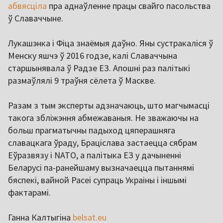
абвясціла
пра аднаўленне працы свайго пасольства
ў Славаччыне.
Лукашэнка і Фіца знаёмыя даўно. Яны сустракаліся ў
Менску яшчэ ў 2016 годзе, калі Славаччына
старшынявала ў Радзе ЕЗ. Апошні раз палітыкі
размаўлялі 9 траўня сёлета ў Маскве.
Разам з тым эксперты адзначаюць, што магчымасці
такога збліжэння абмежаваныя. Не зважаючы на
больш прагматычны падыход цяперашняга
славацкага ўраду, Браціслава застаецца сябрам
Еўразвязу і NATO, а палітыка ЕЗ у дачыненні
Беларусі па-ранейшаму вызначаецца пытаннямі
бяспекі, вайной Расеі супраць Украіны і іншымі
фактарамі.
Ганна Калтыгіна
belsat.eu