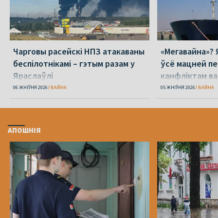
Чарговы расейскі НПЗ атакаваны
«Мегавайна»? 
беспілотнікамі – гэтым разам у
ўсё мацней п
Яраслаўлі
канфліктам ва
06 ЖНІЎНЯ 2026
ВАЙНА
05 ЖНІЎНЯ 2026
ВАЙНА
АПОШНІЯ