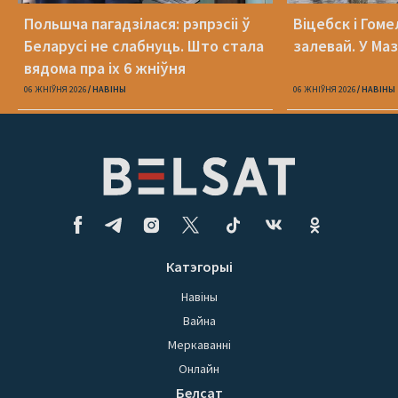
Польшча пагадзілася: рэпрэсіі ў
Віцебск і Гоме
Беларусі не слабнуць. Што стала
залевай. У Ма
вядома пра іх 6 жніўня
06 ЖНІЎНЯ 2026
НАВІНЫ
06 ЖНІЎНЯ 2026
НАВІНЫ
Катэгорыі
Навіны
Вайна
Меркаванні
Онлайн
Белсат