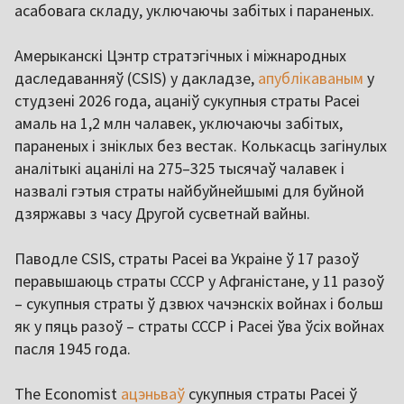
асабовага складу, уключаючы забітых і параненых.
Амерыканскі Цэнтр стратэгічных і міжнародных
даследаванняў (CSIS) у дакладзе,
апублікаваным
у
студзені 2026 года, ацаніў сукупныя страты Расеі
амаль на 1,2 млн чалавек, уключаючы забітых,
параненых і зніклых без вестак. Колькасць загінулых
аналітыкі ацанілі на 275–325 тысячаў чалавек і
назвалі гэтыя страты найбуйнейшымі для буйной
дзяржавы з часу Другой сусветнай вайны.
Паводле CSIS, страты Расеі ва Украіне ў 17 разоў
перавышаюць страты СССР у Афганістане, у 11 разоў
– сукупныя страты ў дзвюх чачэнскіх войнах і больш
як у пяць разоў – страты СССР і Расеі ўва ўсіх войнах
пасля 1945 года.
The Economist
ацэньваў
сукупныя страты Расеі ў