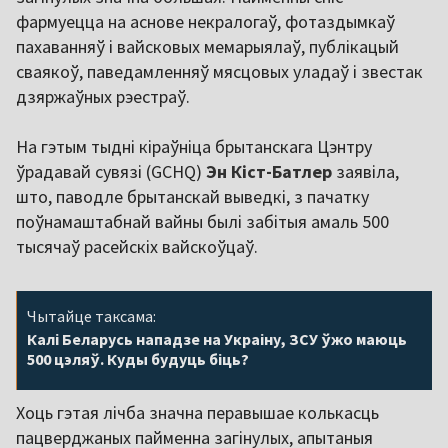
фармуецца на аснове некралогаў, фотаздымкаў
пахаванняў і вайсковых мемарыялаў, публікацый
сваякоў, паведамленняў мясцовых уладаў і звестак
дзяржаўных рэестраў.
На гэтым тыдні кіраўніца брытанскага Цэнтру
ўрадавай сувязі (GCHQ)
Эн Кіст-Батлер
заявіла,
што, паводле брытанскай выведкі, з пачатку
поўнамаштабнай вайны былі забітыя амаль 500
тысячаў расейскіх вайскоўцаў.
Чытайце таксама:
Калі Беларусь нападзе на Украіну, ЗСУ ўжо маюць
500 цэляў. Куды будуць біць?
Хоць гэтая лічба значна перавышае колькасць
пацверджаных пайменна загінулых, апытаныя