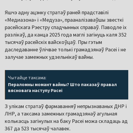
Яшчэ адну ацэнку стратаў раней прадставілі
«Медиазона» і «Медуза», прааналізаваўшы звесткі
расейскага Рэестру спадчынных справаў. Паводле іх
разлікаў, да канца 2025 года маглі загінуць каля 352
тысячаў расейскіх вайскоўцаў. Пры гэтым
даследаванне ўлічвае толькі грамадзянаў Расеі і не
залучае замежных удзельнікаў вайны.
Чытайце таксама:
Пераломны момант вайны? Што паказаў правал
вясновага наступу Расеі
З улікам стратаў фармаванняў непрызнаваных ДНР і
ЛНР, а таксама замежных грамадзянаў агульная
колькасць загінулых на баку Расеі можа складаць ад
367 да 523 тысячаў чалавек.