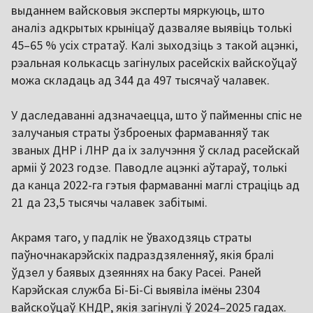
выданнем вайсковыя эксперты мяркуюць, што
аналіз адкрытых крыніцаў дазваляе выявіць толькі
45–65 % усіх стратаў. Калі зыходзіць з такой ацэнкі,
рэальная колькасць загінулых расейскіх вайскоўцаў
можа складаць ад 344 да 497 тысячаў чалавек.
У даследаванні адзначаецца, што ў пайменны спіс не
залучаныя страты ўзброеных фармаванняў так
званых ДНР і ЛНР да іх залучэння ў склад расейскай
арміі ў 2023 годзе. Паводле ацэнкі аўтараў, толькі
да канца 2022-га гэтыя фармаванні маглі страціць ад
21 да 23,5 тысячы чалавек забітымі.
Акрамя таго, у падлік не ўваходзяць страты
паўночнакарэйскіх падраздзяленняў, якія бралі
ўдзел у баявых дзеяннях на баку Расеі. Раней
Карэйская служба Бі-Бі-Сі выявіла імёны 2304
вайскоўцаў КНДР, якія загінулі ў 2024–2025 гадах.