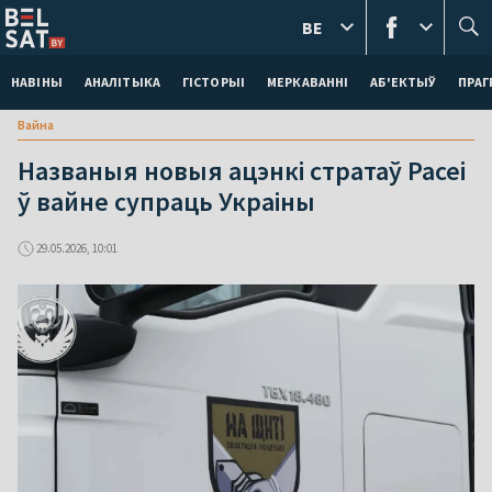
BE
НАВІНЫ
АНАЛІТЫКА
ГІСТОРЫІ
МЕРКАВАННI
АБ'ЕКТЫЎ
ПРАГ
Вайна
Названыя новыя ацэнкі стратаў Расеі
ў вайне супраць Украіны
29.05.2026, 10:01