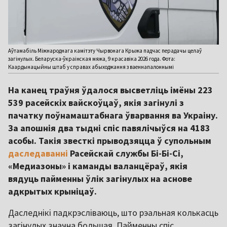
Аўтамабіль Міжнароднага камітэту Чырвонага Крыжа падчас перадачы целаў
загінулых. Беларуска-ўкраінская мяжа, 9 красавіка 2026 года. Фота:
Каардынацыйны штаб у справах абыходжання з ваеннапалоннымі
На канец траўня ўдалося высветліць імёны 223
539 расейскіх вайскоўцаў, якія загінулі з
пачатку поўнамаштабнага ўварвання ва Украіну.
За апошнія два тыдні спіс павялічыўся на 4183
асобы. Такія звесткі прыводзяцца ў супольным
даследаванні
Расейскай службы Бі-Бі-Сі,
«Медиазоны» і каманды валанцёраў, якія
вядуць пайменны ўлік загінулых на аснове
адкрытых крыніцаў.
Даследнікі падкрэсліваюць, што рэальная колькасць
загінулых значна большая. Пайменны спіс