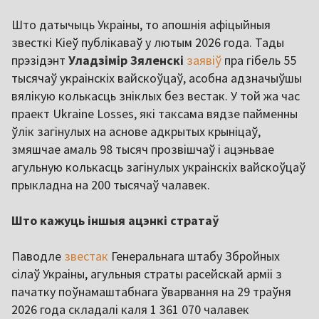
Што датычыць Украіны, то апошнія афіцыйныя
звесткі Кіеў публікаваў у лютым 2026 года. Тады
прэзідэнт
Уладзімір Зяленскі
заявіў
пра гібель 55
тысячаў украінскіх вайскоўцаў, асобна адзначыўшы
вялікую колькасць зніклых без вестак. У той жа час
праект Ukraine Losses, які таксама вядзе пайменны
ўлік загінулых на аснове адкрытых крыніцаў,
змяшчае амаль 98 тысяч прозвішчаў і ацэньвае
агульную колькасць загінулых украінскіх вайскоўцаў
прыкладна на 200 тысячаў чалавек.
Што кажуць іншыя ацэнкі стратаў
Паводле
звестак
Генеральнага штабу Збройных
сілаў Украіны, агульныя страты расейскай арміі з
пачатку поўнамаштабнага ўварвання на 29 траўня
2026 года складалі каля 1 361 070 чалавек