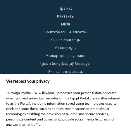
Пра нас
Кантакты
Місія
Каштоўнасці «Белсату»
Як нас глядзець
Узнагароды
Міжнародная супраца
Ціск з боку ўладаў Беларусі
Як нас падтрымаць
Правілы выкарыстання матэрыялаў
We respect your privacy
Інфармацыя аб адпраўніку
Telewizja Polska S.A. w likwidacji processes your personal data collected
Бяспека
when you visit individual websites on the tvp.pl Portal (hereinafter referred
Youtube
to as the Portal), including information saved using technologies used to
track and store them, such as cookies, web beacons or other similar
Белсат news
technologies enabling the provision of tailored and secure services,
personalize content and advertising, provide social media features and
Белсат Shorts
analyze Internet traffic.
Белсат Life