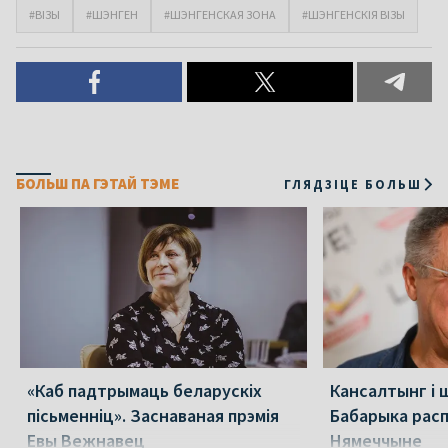
#ВІЗЫ
#ШЭНГЕН
#ШЭНГЕНСКАЯ ЗОНА
#ШЭНГЕНСКІЯ ВІЗЫ
БОЛЬШ ПА ГЭТАЙ ТЭМЕ
ГЛЯДЗІЦЕ БОЛЬШ
«Каб падтрымаць беларускіх
Кансалтынг і 
пісьменніц». Заснаваная прэмія
Бабарыка расп
Евы Вежнавец
Нямеччыне