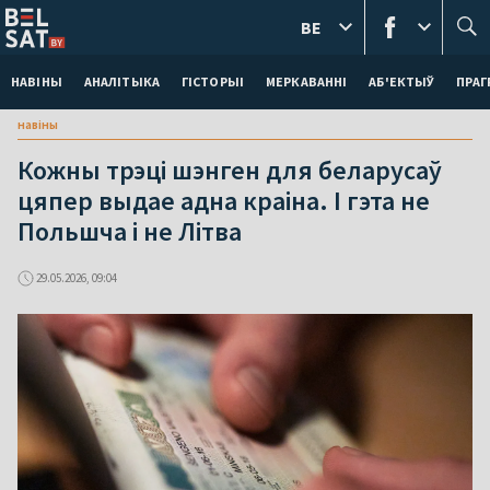
BE
НАВІНЫ
АНАЛІТЫКА
ГІСТОРЫІ
МЕРКАВАННI
АБ'ЕКТЫЎ
ПРАГ
навіны
Кожны трэці шэнген для беларусаў
цяпер выдае адна краіна. І гэта не
Польшча і не Літва
29.05.2026, 09:04