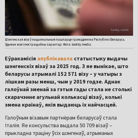
Шэнгенская віза ў нацыянальным пашпарце грамадзяніна Рэспублікі Беларусь.
Здымак мае ілюстрацыйны характар. Фота: lookby.media.
Еўракамісія
апублікавала
статыстыку выдачы
шэнгенскіх візаў за 2025 год. З яе вынікае, што
беларусы атрымалі 152 571 візу – у чатыры з
лішкам разы менш, чым у 2019 годзе. Аднак
галоўнай зменай за гэтыя гады стала не столькі
скарачэнне агульнай колькасці візаў, колькі
змена краінаў, якія выдаюць іх найчасцей.
Галоўным візавым партнёрам беларусаў стала
Італія. Яе консульства выдала 50 709 візаў –
прыкладна траціну ўсіх шэнгенаў, атрыманых