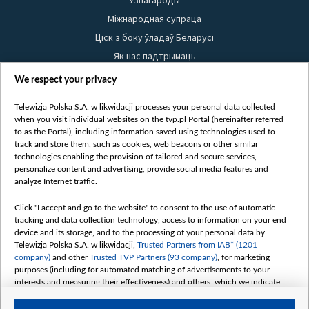
Узнагароды
Міжнародная супраца
Ціск з боку ўладаў Беларусі
Як нас падтрымаць
Правілы выкарыстання матэрыялаў
We respect your privacy
Інфармацыя аб адпраўніку
Telewizja Polska S.A. w likwidacji processes your personal data collected
Бяспека
when you visit individual websites on the tvp.pl Portal (hereinafter referred
Youtube
to as the Portal), including information saved using technologies used to
track and store them, such as cookies, web beacons or other similar
Белсат news
technologies enabling the provision of tailored and secure services,
personalize content and advertising, provide social media features and
Белсат Shorts
analyze Internet traffic.
Белсат Life
Click "I accept and go to the website" to consent to the use of automatic
Жэстачайшы мульт
tracking and data collection technology, access to information on your end
Belsat English
device and its storage, and to the processing of your personal data by
Telewizja Polska S.A. w likwidacji,
Trusted Partners from IAB* (1201
Biełsat PL
company)
and other
Trusted TVP Partners (93 company)
, for marketing
Белсат Now
purposes (including for automated matching of advertisements to your
interests and measuring their effectiveness) and others, which we indicate
Белсат History
below.
Белсат Music