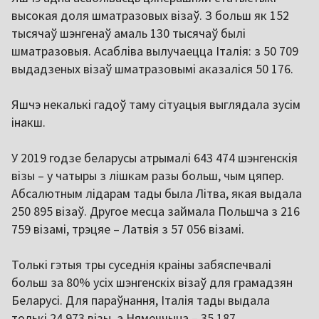
высокая доля шматразовых візаў. З больш як 152
тысячаў шэнгенаў амаль 130 тысячаў былі
шматразовыя. Асабліва вылучаецца Італія: з 50 709
выдадзеных візаў шматразовымі аказаліся 50 176.
Яшчэ некалькі гадоў таму сітуацыя выглядала зусім
інакш.
У 2019 годзе беларусы атрымалі 643 474 шэнгенскія
візы – у чатыры з лішкам разы больш, чым цяпер.
Абсалютным лідарам тады была Літва, якая выдала
250 895 візаў. Другое месца займала Польшча з 216
759 візамі, трэцяе – Латвія з 57 056 візамі.
Толькі гэтыя тры суседнія краіны забяспечвалі
больш за 80% усіх шэнгенскіх візаў для грамадзян
Беларусі. Для параўнання, Італія тады выдала
толькі 24 973 візы, а Нямеччына – 35 187.