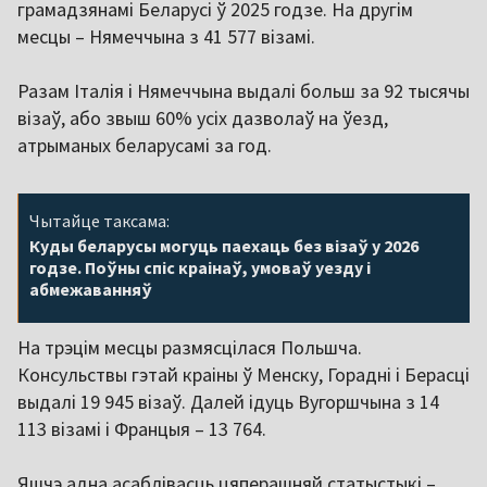
грамадзянамі Беларусі ў 2025 годзе. На другім
месцы – Нямеччына з 41 577 візамі.
Разам Італія і Нямеччына выдалі больш за 92 тысячы
візаў, або звыш 60% усіх дазволаў на ўезд,
атрыманых беларусамі за год.
Чытайце таксама:
Куды беларусы могуць паехаць без візаў у 2026
годзе. Поўны спіс краінаў, умоваў уезду і
абмежаванняў
На трэцім месцы размясцілася Польшча.
Консульствы гэтай краіны ў Менску, Горадні і Берасці
выдалі 19 945 візаў. Далей ідуць Вугоршчына з 14
113 візамі і Францыя – 13 764.
Яшчэ адна асаблівасць цяперашняй статыстыкі –