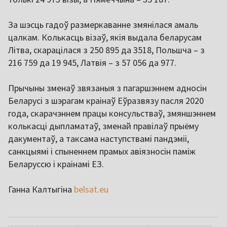
За шэсць гадоў размеркаванне змянілася амаль
цалкам. Колькасць візаў, якія выдала беларусам
Літва, скарацілася з 250 895 да 3518, Польшча – з
216 759 да 19 945, Латвія – з 57 056 да 977.
Прычыны зменаў звязаныя з пагаршэннем адносін
Беларусі з шэрагам краінаў Еўразвязу пасля 2020
года, скарачэннем працы консульстваў, змяншэннем
колькасці дыпламатаў, зменай правілаў прыёму
дакументаў, а таксама наступствамі пандэміі,
санкцыямі і спыненнем прамых авіязносін паміж
Беларуссю і краінамі ЕЗ.
Ганна Калтыгіна
belsat.eu