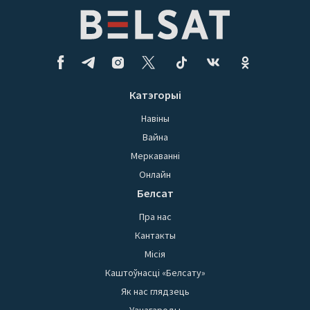
Катэгорыі
Навіны
Вайна
Меркаванні
Онлайн
Белсат
Пра нас
Кантакты
Місія
Каштоўнасці «Белсату»
Як нас глядзець