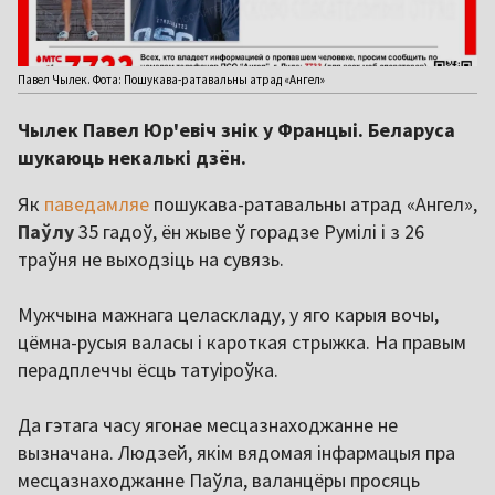
Павел Чылек. Фота: Пошукава-ратавальны атрад «Ангел»
Чылек Павел Юр'евіч знік у Францыі. Беларуса
шукаюць некалькі дзён.
Як
паведамляе
пошукава-ратавальны атрад «Ангел»,
Паўлу
35 гадоў, ён жыве ў горадзе Румілі і з 26
траўня не выходзіць на сувязь.
Мужчына мажнага целаскладу, у яго карыя вочы,
цёмна-русыя валасы і кароткая стрыжка. На правым
перадплеччы ёсць татуіроўка.
Да гэтага часу ягонае месцазнаходжанне не
вызначана. Людзей, якім вядомая інфармацыя пра
месцазнаходжанне Паўла, валанцёры просяць