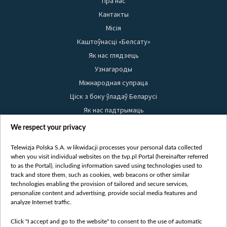
Пра нас
Кантакты
Місія
Каштоўнасці «Белсату»
Як нас глядзець
Узнагароды
Міжнародная супраца
Ціск з боку ўладаў Беларусі
Як нас падтрымаць
Правілы выкарыстання матэрыялаў
We respect your privacy
Інфармацыя аб адпраўніку
Telewizja Polska S.A. w likwidacji processes your personal data collected
Бяспека
when you visit individual websites on the tvp.pl Portal (hereinafter referred
Youtube
to as the Portal), including information saved using technologies used to
track and store them, such as cookies, web beacons or other similar
Белсат news
technologies enabling the provision of tailored and secure services,
personalize content and advertising, provide social media features and
Белсат Shorts
analyze Internet traffic.
Белсат Life
Click "I accept and go to the website" to consent to the use of automatic
Жэстачайшы мульт