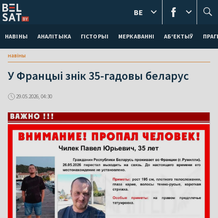
BE
НАВІНЫ
АНАЛІТЫКА
ГІСТОРЫІ
МЕРКАВАННI
АБ'ЕКТЫЎ
ПРАГ
навіны
У Францыі знік 35-гадовы беларус
29.05.2026, 04:30