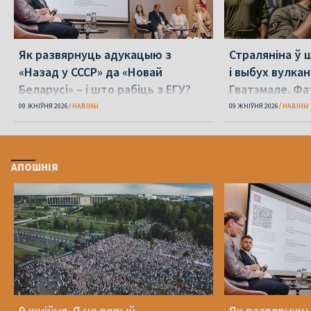
Як развярнуць адукацыю з
Страляніна ў 
«Назад у СССР» да «Новай
і выбух вулкан
Беларусі» – і што рабіць з ЕГУ?
Гватэмале. Фа
09 ЖНІЎНЯ 2026
НАВІНЫ
09 ЖНІЎНЯ 2026
НАВІНЫ
АПОШНІЯ
9 жніўня. Я не верыў
Як развярнуц