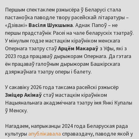
Першым спектаклем рэжысёра ў Беларусі стала
пастаноўка паводле твору расейскай літаратуры –
«Дзівакі»
Васіля Шукшына
. Аднак Папоў – не
першы прадстаўнік Расеі на чале беларускіх тэатраў.
У мінулым годзе мастацкім кіраўніком менскага
Опернага тэатру стаў
Арцём Макараў
з Уфы, які з
2023 года працаваў дырыжорам Опернага. Да гэтага
ён працаваў галоўным дырыжорам Башкірскага
дзяржаўнага тэатру оперы і балету.
У сакавіку 2026 года таксама расейскі рэжысёр
Зміцер Акімаў
стаў мастацкім кіраўніком
Нацыянальнага акадэмічнага тэатру імя Янкі Купалы
ў Менску.
Нагадаем, напрыканцы 2024 года Беларуская рада
культуры
апублікавала
справаздачу, паводле якой у