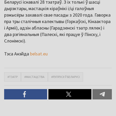
Беларусі існавалі 28 тэатраў. З іх толькі ў шасці
дырэктары, мастацкія кіраўнікі і/ці галоўныя
рэжысёры захавалі свае пасады з 2020 года. Гаворка
пра тры сталічныя калектывы (Горкаўскі, Кінаактора
і Арміі), адзін абласны (Гарадзенскі тэатр лялек) і
два рэгіянальныя (Палескі, які працуе ў Пінску, і
Слонімскі).
Тэса Анэйда
belsat.eu
#ТЭАТР
#МАСТАЦСТВА
#РЭПРЭСІІ Ў БЕЛАРУСІ