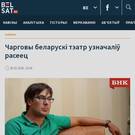
BE
НАВІНЫ
АНАЛІТЫКА
ГІСТОРЫІ
МЕРКАВАННI
АБ'ЕКТЫЎ
ПРАГ
навіны
Чарговы беларускі тэатр узначаліў
расеец
28.05.2026, 10:44