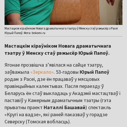
Мастацкім кіраўніком Новага драматычнага тэатру ў Менску стаў рэжысёр з Расеі
Юрый Папоў. Фота: bnkomi.ru
Мастацкім кіраўніком Новага драматычнага
тэатру ў Менску стаў рэжысёр Юрый Папоў.
Ягонае прозвішча з’явілася на сайце тэатру,
заўважыла
«Зеркало»
. 53-гадовы
Юрый Папоў
родам з Расеі, дзе ён працаваў у мясцовых
правінцыйных калектывах. Пасля пераезду ў
Беларусь ён стаў выкладаць у Акадэміі мастацтваў і
паставіў у Камерным драматычным тэатры (гэта
прыватны праект
Наталлі Башавай
) спектакль
«Кругі на вадзе», які раней паказваў у горадзе
Северску (Томская вобласць).