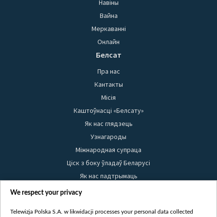
Навіны
Вайна
Меркаванні
Онлайн
Белсат
Пра нас
Кантакты
Місія
Каштоўнасці «Белсату»
Як нас глядзець
Узнагароды
Міжнародная супраца
Ціск з боку ўладаў Беларусі
Як нас падтрымаць
Правілы выкарыстання матэрыялаў
We respect your privacy
Інфармацыя аб адпраўніку
Telewizja Polska S.A. w likwidacji processes your personal data collected
Бяспека