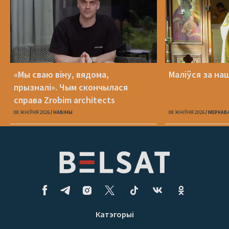
«Мы сваю віну, вядома,
Маліўся за на
прызналі». Чым скончылася
справа Zrobim architects
08 ЖНІЎНЯ 2026
НАВІНЫ
08 ЖНІЎНЯ 2026
МЕРКАВ
Катэгорыі