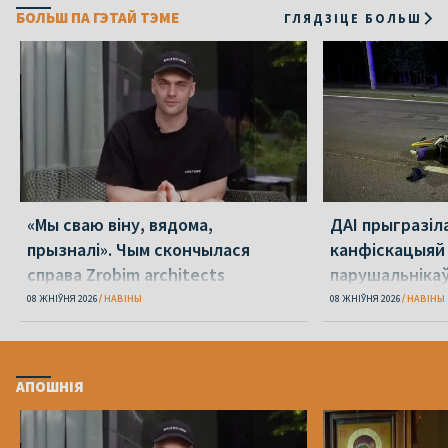
БОЛЬШ ПА ГЭТАЙ ТЭМЕ
ГЛЯДЗІЦЕ БОЛЬШ
«Мы сваю віну, вядома,
ДАІ прыгразіл
прызналі». Чым скончылася
канфіскацыяй
справа Zrobim architects
парушальніка
дронамі
08 ЖНІЎНЯ 2026
НАВІНЫ
08 ЖНІЎНЯ 2026
НАВІНЫ
АПОШНІЯ