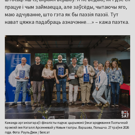
працуе і чым займаецца, але заўсёды, чытаючы яго,
маю адчуванне, што гэта як бы паэзія паэзіі. Тут
нават цяжка падабраць азначэнне…» – кажа паэтка.
Каманда арганізатараў і фіналісты падчас цырымоніі ўзнагароджвання Паэтычнай
прэміяй імя Наталлі Арсенневай у Новым тэатры. Варшава, Польшча. 27 траўня 2026
года. Фота: Рауль Дзюк / Белсат