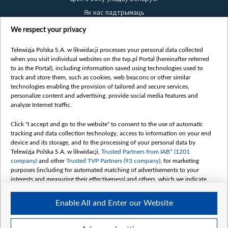
Як нас падтрымаць
Правілы выкарыстання матэрыялаў
We respect your privacy
Інфармацыя аб адпраўніку
Telewizja Polska S.A. w likwidacji processes your personal data collected
Бяспека
when you visit individual websites on the tvp.pl Portal (hereinafter referred
Youtube
to as the Portal), including information saved using technologies used to
track and store them, such as cookies, web beacons or other similar
Белсат news
technologies enabling the provision of tailored and secure services,
personalize content and advertising, provide social media features and
Белсат Shorts
analyze Internet traffic.
Белсат Life
Жэстачайшы мульт
Click "I accept and go to the website" to consent to the use of automatic
tracking and data collection technology, access to information on your end
Belsat English
device and its storage, and to the processing of your personal data by
Biełsat PL
Telewizja Polska S.A. w likwidacji,
Trusted Partners from IAB* (1201
company)
and other
Trusted TVP Partners (93 company)
, for marketing
Белсат Now
purposes (including for automated matching of advertisements to your
Белсат History
interests and measuring their effectiveness) and others, which we indicate
below.
Белсат Music
Enable All and Enter our Website
Белсат Doc
The purposes of processing your data by TVP S.A. w likwidacji are as
follows:
My consents
Store and/or access information on a device