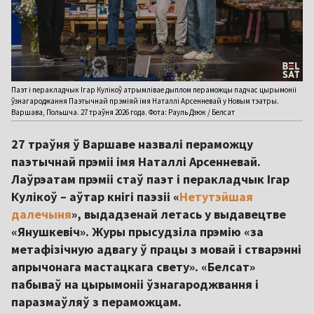
Паэт і перакладчык Ігар Кулікоў атрымлівае дыплом пераможцы падчас цырымоніі
ўзнагароджання Паэтычнай прэміяй імя Наталлі Арсенневай у Новым тэатры.
Варшава, Польшча. 27 траўня 2026 года. Фота: Рауль Дзюк / Белсат
27 траўня ў Варшаве назвалі пераможцу
паэтычнай прэміі імя Наталлі Арсенневай.
Лаўрэатам прэміі стаў паэт і перакладчык Ігар
Кулікоў – аўтар кнігі паэзіі «
Нетутэйшая
далечыня
», выдадзенай летась у выдавецтве
«Янушкевіч». Журы прысудзіла прэмію «за
метафізічную адвагу ў працы з мовай і стварэнні
апрычонага мастацкага свету». «Белсат»
пабываў на цырымоніі ўзнагароджвання і
паразмаўляў з пераможцам.