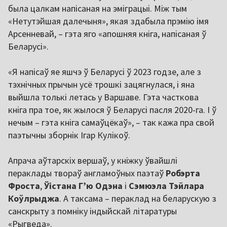
была цалкам напісаная на эміграцыі. Між тым
«Нетутэйшая далечыня», якая здабыла прэмію імя
Арсенневай, – гэта яго «апошняя кніга, напісаная ў
Беларусі».
«Я напісаў яе яшчэ ў Беларусі ў 2023 годзе, але з
тэхнічных прычын усё трошкі зацягнулася, і яна
выйшла толькі летась у Варшаве. Гэта часткова
кніга пра тое, як жылося ў Беларусі пасля 2020-га. І ў
нечым – гэта кніга самаўцёкаў», – так кажа пра свой
паэтычны зборнік Ігар Кулікоў.
Апрача аўтарскіх вершаў, у кніжку ўвайшлі
пераклады твораў англамоўных паэтаў
Робэрта
Фроста
,
Ўістана Г’ю Одэна
і
Сэмюэла Тэйлара
Коўлрыджа
. А таксама – пераклад на беларускую з
санскрыту з помніку індыйскай літаратуры
«Рыгведа».