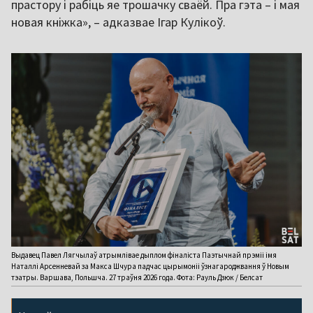
прастору і рабіць яе трошачку сваёй. Пра гэта – і мая
новая кніжка», – адказвае Ігар Кулікоў.
Выдавец Павел Лягчылаў атрымлівае дыплом фіналіста Паэтычнай прэміі імя
Наталлі Арсенневай за Макса Шчура падчас цырымоніі ўзнагароджвання ў Новым
тэатры. Варшава, Польшча. 27 траўня 2026 года. Фота: Рауль Дзюк / Белсат