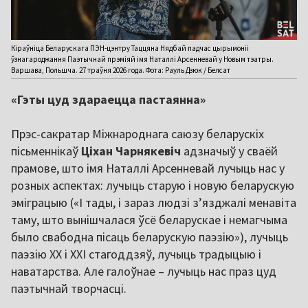
Кіраўніца Беларускага ПЭН-цэнтру Таццяна Нядбай падчас цырымоніі
ўзнагароджання Паэтычнай прэміяй імя Наталлі Арсенневай у Новым тэатры.
Варшава, Польшча. 27 траўня 2026 года. Фота: Рауль Дзюк / Белсат
«Гэты цуд здараецца пастаянна»
Прэс-сакратар Міжнароднага саюзу беларускіх
пісьменнікаў
Ціхан Чарнякевіч
адзначыў у сваёй
прамове, што імя Наталлі Арсенневай лучыць нас у
розных аспектах: лучыць старую і новую беларускую
эміграцыю («І тады, і зараз людзі з’язджалі менавіта
таму, што вынішчалася ўсё беларускае і немагчыма
было свабодна пісаць беларускую паэзію»), лучыць
паэзію XX і XXI стагоддзяў, лучыць традыцыю і
наватарства. Але галоўнае – лучыць нас праз цуд
паэтычнай творчасці.