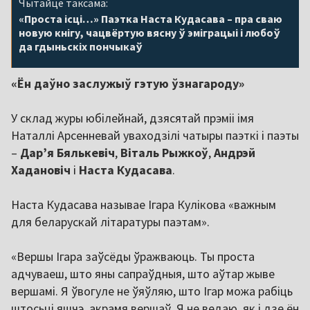
Чытайце таксама:
«Проста ісці…» Паэтка Наста Кудасава – пра сваю
новую кнігу, чацвёртую вясну ў эміграцыі і любоў
да гдыньскіх пончыкаў
«Ён даўно заслужыў гэтую ўзнагароду»
У склад журы юбілейнай, дзясятай прэміі імя
Наталлі Арсенневай уваходзілі чатыры паэткі і паэты
–
Дар’я Бялькевіч
,
Віталь Рыжкоў
,
Андрэй
Хадановіч
і
Наста Кудасава
.
Наста Кудасава называе Ігара Кулікова «важным
для беларускай літаратуры паэтам».
«Вершы Ігара заўсёды ўражваюць. Ты проста
адчуваеш, што яны сапраўдныя, што аўтар жыве
вершамі. Я ўвогуле не ўяўляю, што Ігар можа рабіць
штосьці яшчэ, акрамя вершаў. Я не ведаю, як і дзе ён