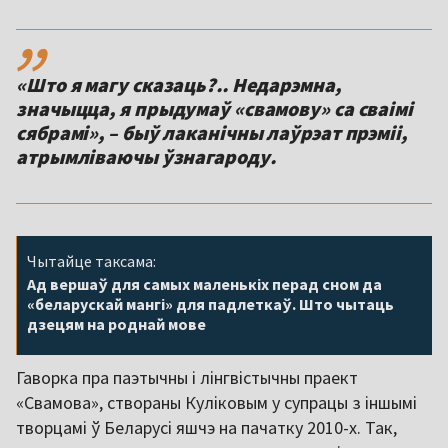
,,
«Што я магу сказаць?.. Недарэмна,
значыцца, я прыдумаў «свамову» са сваімі
сябрамі», – быў лаканічны лаўрэат прэміі,
атрымліваючы ўзнагароду.
Чытайце таксама:
Ад вершаў для самых маленькіх перад сном да
«беларускай мангі» для падлеткаў. Што чытаць
дзецям на роднай мове
Гаворка пра паэтычны і лінгвістычны праект
«Свамова», створаны Куліковым у супрацы з іншымі
творцамі ў Беларусі яшчэ на пачатку 2010-х. Так,