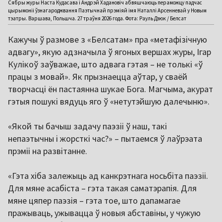
Сябры журы Наста Кудасава і Андрэй Хадановіч абвяшчаюць пераможцу падчас
цырымоніі ўзнагароджвання Паэтычнай прэміяй імя Наталлі Арсенневай у Новым
тэатры. Варшава, Польшча. 27 траўня 2026 года. Фота: Рауль Дзюк / Белсат
Кажучы ў размове з «Белсатам» пра «метафізічную
адвагу», якую адзначыла ў ягоных вершах журы, Ігар
Кулікоў заўважае, што адвага гэтая – не толькі «ў
працы з мовай». Як прызнаецца аўтар, у сваёй
творчасці ён пастаянна шукае Бога. Магчыма, акурат
гэтыя пошукі вядуць яго ў «нетутэйшую далечыню».
«Якой ты бачыш задачу паэзіі ў наш, такі
непаэтычны і жорсткі час?» – пытаемся ў лаўрэата
прэміі на развітанне.
«Гэта хіба залежыць ад канкрэтнага носьбіта паэзіі.
Для мяне асабіста – гэта такая саматэрапія. Для
мяне цяпер паэзія – гэта тое, што дапамагае
пражываць, ужывацца ў новыя абставіны, у чужую