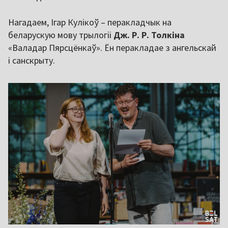
Нагадаем, Ігар Кулікоў – перакладчык на
беларускую мову трылогіі
Дж. Р. Р. Толкіна
«Валадар Пярсцёнкаў». Ён перакладае з ангельскай
і санскрыту.