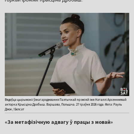
Вядоўца цырымоніі ўзнагароджвання Паэтычнай прэміяй імя Наталлі Арсеннневай
акторка Крысціна Дробыш. Варшава, Польшча. 27 траўня 2026 года. Фота: Рауль
Дзюк / Белсат
«За метафізічную адвагу ў працы з мовай»