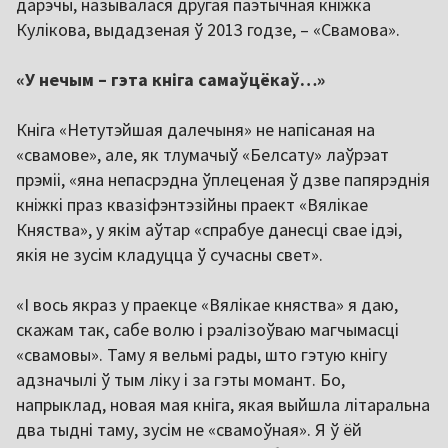
дарэчы, называлася другая паэтычная кніжка
Кулікова, выдадзеная ў 2013 годзе, – «Свамова».
«У нечым – гэта кніга самаўцёкаў…»
Кніга «Нетутэйшая далечыня» не напісаная на
«свамове», але, як тлумачыў «Белсату» лаўрэат
прэміі, «яна непасрэдна ўплеценая ў дзве папярэднія
кніжкі праз квазіфэнтэзійны праект «Вялікае
Княства», у якім аўтар «спрабуе данесці свае ідэі,
якія не зусім кладуцца ў сучасны свет».
«І вось якраз у праекце «Вялікае княства» я даю,
скажам так, сабе волю і рэалізоўваю магчымасці
«свамовы». Таму я вельмі рады, што гэтую кнігу
адзначылі ў тым ліку і за гэты момант. Бо,
напрыклад, новая мая кніга, якая выйшла літаральна
два тыдні таму, зусім не «свамоўная». Я ў ёй