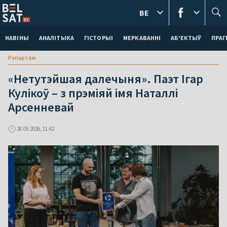
BE
НАВІНЫ
АНАЛІТЫКА
ГІСТОРЫІ
МЕРКАВАННI
АБ'ЕКТЫЎ
ПРАГ
Рэпартаж
«Нетутэйшая далечыня». Паэт Ігар
Кулікоў – з прэміяй імя Наталлі
Арсенневай
28.05.2026, 11:42