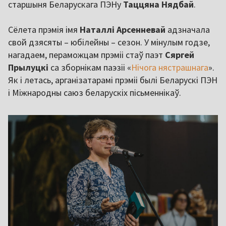
старшыня Беларускага ПЭНу
Таццяна Нядбай
.
Сёлета прэмія імя
Наталлі Арсенневай
адзначала
свой дзясяты – юбілейны – сезон. У мінулым годзе,
нагадаем, пераможцам прэміі стаў паэт
Сяргей
Прылуцкі
са зборнікам паэзіі «
Нічога нястрашнага
».
Як і летась, арганізатарамі прэміі былі Беларускі ПЭН
і Міжнародны саюз беларускіх пісьменнікаў.