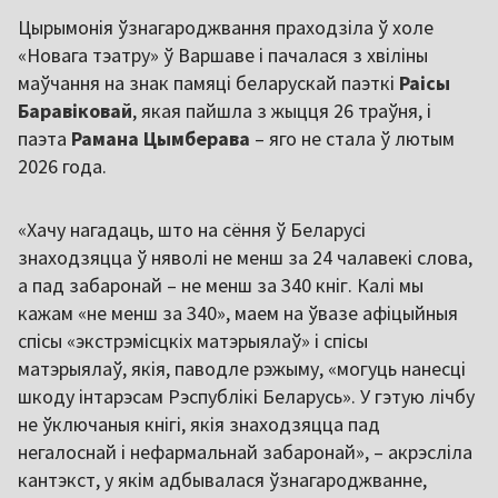
Цырымонія ўзнагароджвання праходзіла ў холе
«Новага тэатру» ў Варшаве і пачалася з хвіліны
маўчання на знак памяці беларускай паэткі
Раісы
Баравіковай
, якая пайшла з жыцця 26 траўня, і
паэта
Рамана Цымберава
– яго не стала ў лютым
2026 года.
«Хачу нагадаць, што на сёння ў Беларусі
знаходзяцца ў няволі не менш за 24 чалавекі слова,
а пад забаронай – не менш за 340 кніг. Калі мы
кажам «не менш за 340», маем на ўвазе афіцыйныя
спісы «экстрэмісцкіх матэрыялаў» і спісы
матэрыялаў, якія, паводле рэжыму, «могуць нанесці
шкоду інтарэсам Рэспублікі Беларусь». У гэтую лічбу
не ўключаныя кнігі, якія знаходзяцца пад
негалоснай і нефармальнай забаронай», – акрэсліла
кантэкст, у якім адбывалася ўзнагароджванне,