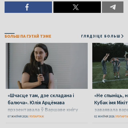
БОЛЬШ ПА ГЭТАЙ ТЭМЕ
ГЛЯДЗІЦЕ БОЛЬШ
«Шчасце там, дзе складана і
«Не спыніць, н
балюча». Юлія Арцёмава
Кубак імя Мік
прэзентавала ў Варшаве кнігу
заваявала вар
«Пока я искала слова»
07 ЖНІЎНЯ 2026
РЭПАРТАЖ
02 ЖНІЎНЯ 2026
РЭПАРТ