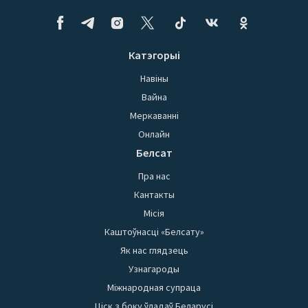
Катэгорыі
Навіны
Вайна
Меркаванні
Онлайн
Белсат
Пра нас
Кантакты
Місія
Каштоўнасці «Белсату»
Як нас глядзець
Узнагароды
Міжнародная супраца
Ціск з боку ўладаў Беларусі