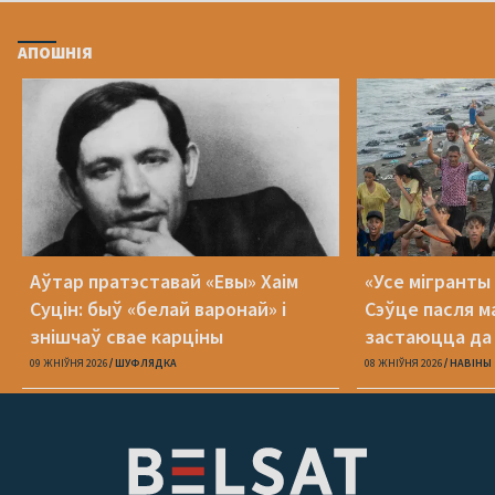
АПОШНІЯ
Аўтар пратэставай «Евы» Хаім
«Усе мігранты 
Суцін: быў «белай варонай» і
Сэўце пасля м
знішчаў свае карціны
застаюцца да 
09 ЖНІЎНЯ 2026
ШУФЛЯДКА
08 ЖНІЎНЯ 2026
НАВІНЫ