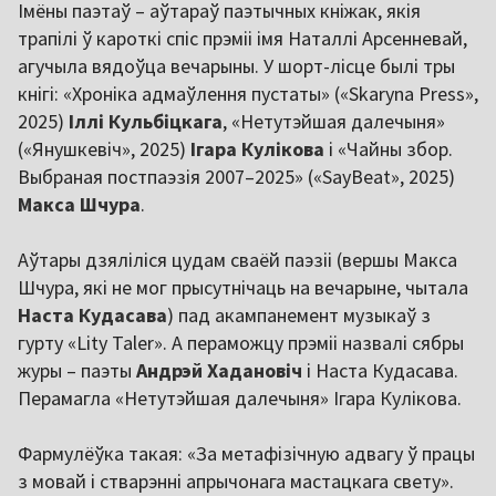
Імёны паэтаў – аўтараў паэтычных кніжак, якія
трапілі ў кароткі спіс прэміі імя Наталлі Арсенневай,
агучыла вядоўца вечарыны. У шорт-лісце былі тры
кнігі: «Хроніка адмаўлення пустаты» («Skaryna Press»,
2025)
Іллі Кульбіцкага
, «Нетутэйшая далечыня»
(«Янушкевіч», 2025)
Ігара Кулікова
і «Чайны збор.
Выбраная постпаэзія 2007–2025» («SayBeat», 2025)
Макса Шчура
.
Аўтары дзяліліся цудам сваёй паэзіі (вершы Макса
Шчура, які не мог прысутнічаць на вечарыне, чытала
Наста Кудасава
) пад акампанемент музыкаў з
гурту «Lity Taler». А пераможцу прэміі назвалі сябры
журы – паэты
Андрэй Хадановіч
і Наста Кудасава.
Перамагла «Нетутэйшая далечыня» Ігара Кулікова.
Фармулёўка такая: «За метафізічную адвагу ў працы
з мовай і стварэнні апрычонага мастацкага свету».