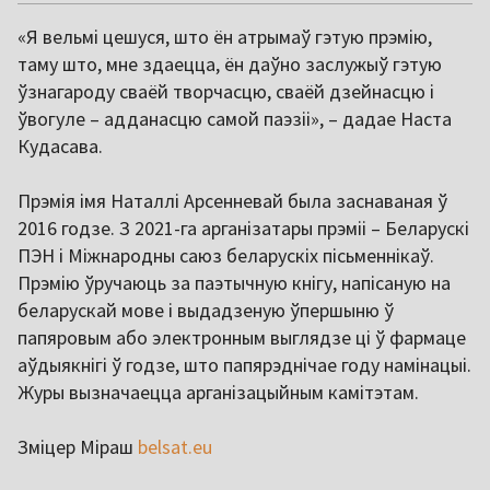
«Я вельмі цешуся, што ён атрымаў гэтую прэмію,
таму што, мне здаецца, ён даўно заслужыў гэтую
ўзнагароду сваёй творчасцю, сваёй дзейнасцю і
ўвогуле – адданасцю самой паэзіі», – дадае Наста
Кудасава.
Прэмія імя Наталлі Арсенневай была заснаваная ў
2016 годзе. З 2021-га арганізатары прэміі – Беларускі
ПЭН і Міжнародны саюз беларускіх пісьменнікаў.
Прэмію ўручаюць за паэтычную кнігу, напісаную на
беларускай мове і выдадзеную ўпершыню ў
папяровым або электронным выглядзе ці ў фармаце
аўдыякнігі ў годзе, што папярэднічае году намінацыі.
Журы вызначаецца арганізацыйным камітэтам.
Зміцер Міраш
belsat.eu