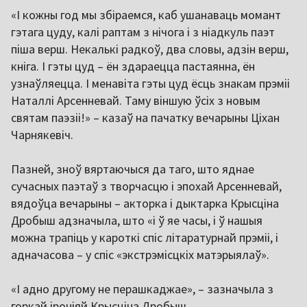
«І кожны год мы збіраемся, каб ушанаваць момант
гэтага цуду, калі раптам з нічога і з ніадкуль паэт
піша верш. Некалькі радкоў, два словы, адзін верш,
кніга. І гэты цуд – ён здараецца пастаянна, ён
узнаўляецца. І менавіта гэты цуд ёсць знакам прэміі
Наталлі Арсенневай. Таму віншую ўсіх з новым
святам паэзіі!» – казаў на пачатку вечарыны Ціхан
Чарнякевіч.
Пазней, зноў вяртаючыся да таго, што яднае
сучасных паэтаў з творчасцю і эпохай Арсенневай,
вядоўца вечарыны – акторка і дыктарка Крысціна
Дробыш адзначыла, што «і ў яе часы, і ў нашыя
можна трапіць у кароткі спіс літаратурнай прэміі, і
адначасова – у спіс «экстрэмісцкіх матэрыялаў».
«І адно другому не перашкаджае», – зазначыла з
горкай іроніяй Крысціна Дробыш.