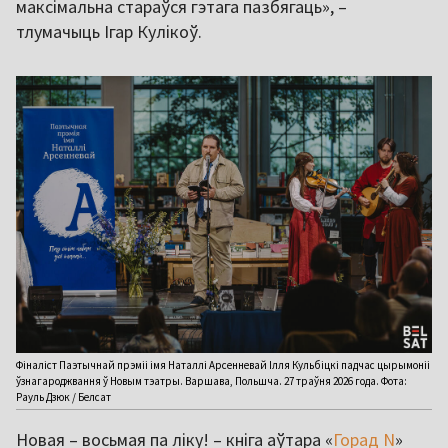
максімальна стараўся гэтага пазбягаць», –
тлумачыць Ігар Кулікоў.
Фіналіст Паэтычнай прэміі імя Наталлі Арсенневай Ілля Кульбіцкі падчас цырымоніі
ўзнагароджвання ў Новым тэатры. Варшава, Польшча. 27 траўня 2026 года. Фота:
Рауль Дзюк / Белсат
Новая – восьмая па ліку! – кніга аўтара «
Горад N
»