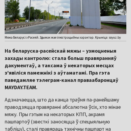
Мяжа Беларусі з Расеяй. Здымак мае ілюстрацыйны характар. Крыніца: soyuz.by
На беларуска-расейскай мяжы – узмоцненыя
захады кантролю: стала больш правяранняў
дакументаў, а таксама ў некаторых месцах
з'явіліся памежнікі з аўтаматамі. Пра гэта
паведамляе тэлеграм-канал праваабаронцаў
MAYDAY.TEAM.
Адзначаецца, што да канца траўня па-ранейшаму
праводзяцца правяранні абсалютна ўсіх, хто мінае
мяжу. Пры гэтым на некаторых КПП, акрамя
пашпартоў (звесткі заносяцца ў спецыяльную
табліцу), сталі правяраць тэхнічны пашпарт на