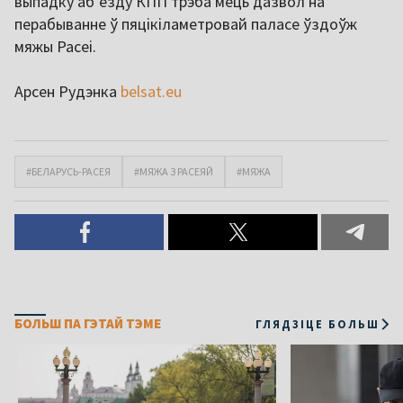
выпадку абʼезду КПП трэба мець дазвол на
перабыванне ў пяцікіламетровай паласе ўздоўж
мяжы Расеі.
Арсен Рудэнка
belsat.eu
#БЕЛАРУСЬ-РАСЕЯ
#МЯЖА З РАСЕЯЙ
#МЯЖА
БОЛЬШ ПА ГЭТАЙ ТЭМЕ
ГЛЯДЗІЦЕ БОЛЬШ