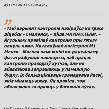
аўтамабіль і страхоўку.
,,
«Такі варыянт кантролю назіраўся на трасе
Віцебск – Смаленск, – піша MAYDAY.TEAM. –
Агульных правілаў кантролю пры гэтым
пакуль няма. На галоўнай магістралі М1
Менск – Масква памежнікі па-ранейшаму
фатаграфуюць пашпарты, каб працэс
кантролю праходзіў хутчэй, але не
абавязкова запрашаюць у памежную
будку. Іх больш цікавяць грамадзяне Расеі,
якія мінаюць мяжу. Як правіла, там
абавязкова зазіраюць у багажнік аўта».
На ўездзе ў Беларусь з боку Санкт-Пецярбургу