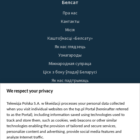
Белсат
Пра нас
Кантакты
Місія
Каштоўнасці «Белсату»
Як нас глядзець
Узнагароды
Міжнародная супраца
Ціск з боку ўладаў Беларусі
Як нас падтрымаць
Правілы выкарыстання матэрыялаў
We respect your privacy
Інфармацыя аб адпраўніку
Telewizja Polska S.A. w likwidacji processes your personal data collected
Бяспека
when you visit individual websites on the tvp.pl Portal (hereinafter referred
Youtube
to as the Portal), including information saved using technologies used to
track and store them, such as cookies, web beacons or other similar
Белсат news
technologies enabling the provision of tailored and secure services,
personalize content and advertising, provide social media features and
Белсат Shorts
analyze Internet traffic.