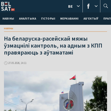
BE
НАВІНЫ
АНАЛІТЫКА
ГІСТОРЫІ
МЕРКАВАННI
АБ'ЕКТЫЎ
ПРАГ
навіны
На беларуска-расейскай мяжы
ўзмацнілі кантроль, на адным з КПП
правяраюць з аўтаматамі
27.05.2026, 14:11