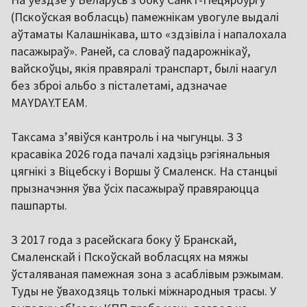
(Пскоўская вобласць) памежнікам увогуле выдалі
аўтаматы Калашнікава, што «здзівіла і напалохала
пасажыраў». Раней, са словаў падарожнікаў,
вайскоўцы, якія правяралі транспарт, былі наагул
без зброі альбо з пісталетамі, адзначае
MAYDAY.TEAM.
Таксама зʼявіўся кантроль і на чыгунцы. З 3
красавіка 2026 года пачалі хадзіць рэгіянальныя
цягнікі з Віцебску і Воршы ў Смаленск. На станцыі
прызначэння ўва ўсіх пасажыраў правяраюцца
пашпарты.
З 2017 года з расейскага боку ў Бранскай,
Смаленскай і Пскоўскай вобласцях на мяжы
ўсталяваная памежная зона з асаблівым рэжымам.
Туды не ўваходзяць толькі міжнародныя трасы. У