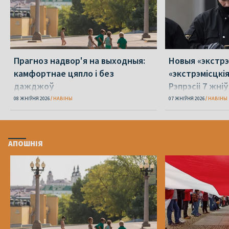
Прагноз надвор'я на выходныя:
Новыя «экстрэ
камфортнае цяпло і без
«экстрэмісцкі
дажджоў
Рэпрэсіі 7 жні
08 ЖНІЎНЯ 2026
НАВІНЫ
07 ЖНІЎНЯ 2026
НАВІНЫ
АПОШНІЯ