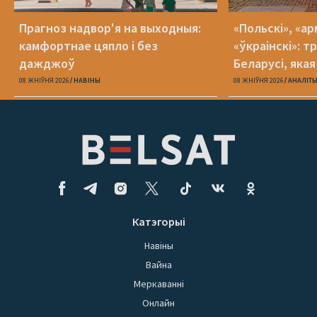
Прагноз надвор'я на выходныя:
«Польскі», «ар
камфортнае цяпло і без
«ўкраінскі»: 
дажджоў
Беларусі, яка
08 ЖНІЎНЯ 2026
НАВІНЫ
08 ЖНІЎНЯ 2026
АНАЛІТ
Катэгорыі
Навіны
Вайна
Меркаванні
Онлайн