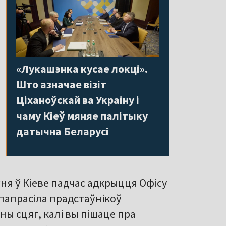
«Лукашэнка кусае локці».
Што азначае візіт
Ціханоўскай ва Украіну і
чаму Кіеў мяняе палітыку
датычна Беларусі
ня ў Кіеве падчас адкрыцця Офісу
 папрасіла прадстаўнікоў
ны сцяг, калі вы пішаце пра