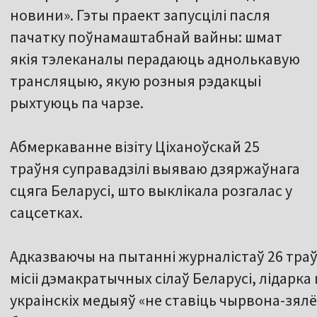
новини». Гэты праект запусцілі пасля
пачатку поўнамаштабнай вайны: шмат
якія тэлеканалы перадаюць аднолькавую
трансляцыю, якую розныя рэдакцыі
рыхтуюць па чарзе.
Абмеркаванне візіту Ціханоўскай 25
траўня суправадзілі выяваю дзяржаўнага
сцяга Беларусі, што выклікала розгалас у
сацсетках.
Адказваючы на пытанні журналістаў 26 траў
місіі дэмакратычных сілаў Беларусі, лідарка
украінскіх медыяў «не ставіць чырвона-зялё