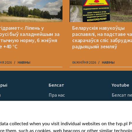
гідрамет»: Ліпень у
Беларускія навукоўцы
русі быў халаднейшым за
распавялі, на падставе ч
атычную норму, 6 жніўня
скарачаўся спіс забрудж
е +40 °С
радыяцыяй земляў
НЯ 2026
НАВІНЫ
06 ЖНІЎНЯ 2026
НАВІНЫ
рыі
Белсат
Youtube
ы
Пра нас
Белсат n
Кантакты
Белсат Sh
ванні
Місія
Белсат Li
н
Каштоўнасці «Белсату»
Жэстачай
ata collected when you visit individual websites on the tvp.pl Por
Як нас глядзець
Belsat En
re them, such as cookies, web beacons or other similar technolog