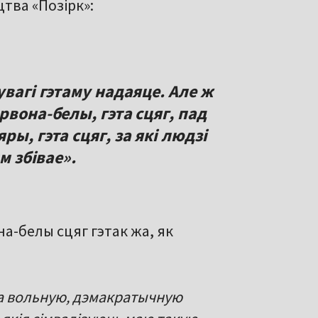
тва «Позірк»:
увагі гэтаму надаяце. Але ж
рвона-белы, гэта сцяг, пад
ы, гэта сцяг, за які людзі
м збівае».
а-белы сцяг гэтак жа, як
та вольную, дэмакратычную