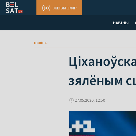
ЖЫВЫ ЭФІР
НАВІНЫ
навіны
Ціханоўска
зялёным сц
27.05.2026, 12:50