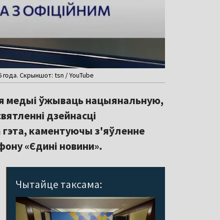
 года. Скрыншот: tsn / YouTube
ія медыі ўжываць нацыянальную,
святленні дзейнасці
а гэта, каментуючы з'яўленне
фону «Єдині новини».
Чытайце таксама: