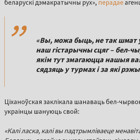
,,
беларускі дэмакратычны рух»,
перадае
агенц
«Вы, можа быць, не так шмат 
наш гістарычны сцяг – бел-чы
якім тут змагаюцца нашыя ваяр
сядзяць у турмах і за які рэжы
Ціханоўская заклікала шанаваць бел-чырвон
украінцы шануюць свой:
«Калі ласка, калі вы падтрымліваеце менаві