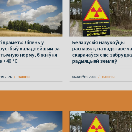
гідрамет»: Ліпень у
Беларускія навукоўцы
русі быў халаднейшым за
распавялі, на падставе ч
атычную норму, 6 жніўня
скарачаўся спіс забрудж
е +40 °С
радыяцыяй земляў
НЯ 2026
НАВІНЫ
06 ЖНІЎНЯ 2026
НАВІНЫ