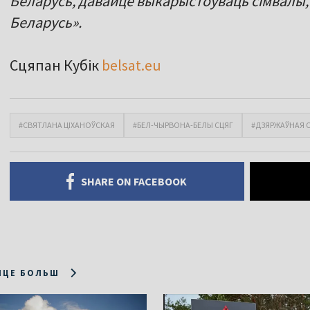
Беларусь, давайце выкарыстоўваць сімвалы, 
Беларусь».
Сцяпан Кубік
belsat.eu
#СВЯТЛАНА ЦІХАНОЎСКАЯ
#БЕЛ-ЧЫРВОНА-БЕЛЫ СЦЯГ
#ДЗЯРЖАЎНАЯ 
SHARE ON FACEBOOK
ІЦЕ БОЛЬШ