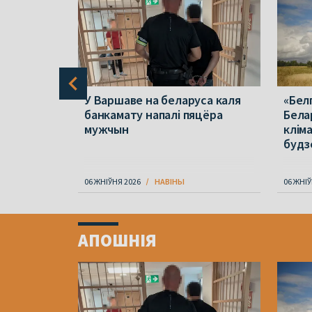
аіх
У Варшаве на беларуса каля
«Бел
іць у
банкамату напалі пяцёра
Бела
пра
мужчын
клім
 чакае
будз
06 ЖНІЎНЯ 2026
НАВІНЫ
06 ЖНІЎ
Item
1
АПОШНІЯ
of
4