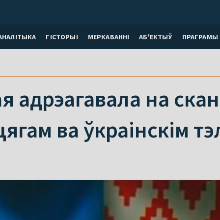
АНАЛІТЫКА
ГІСТОРЫІ
МЕРКАВАННI
АБ'ЕКТЫЎ
ПРАГРАМЫ
я адрэагавала на ска
ягам ва ўкраінскім т