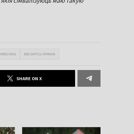
якія сімвалізуюць маю такую
СІМВОЛІКА
#БЕЛАРУСЬ-УКРАІНА
SHARE ON X