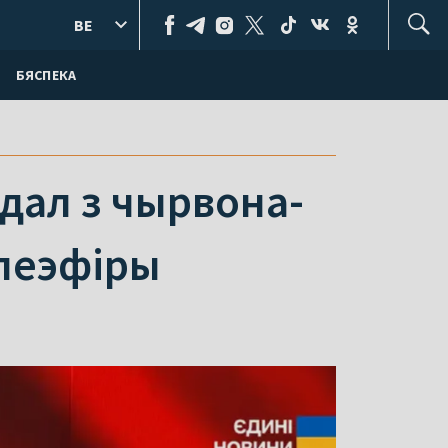
BE
БЯСПЕКА
ндал з чырвона-
элеэфіры