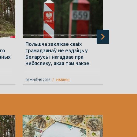
Польшча заклікае сваіх
У Варшаве
аго
грамадзянаў не ездзіць у
банкамату
аных
Беларусь і нагадвае пра
мужчын
небяспеку, якая там чакае
06 ЖНІЎНЯ 2026
НАВІНЫ
06 ЖНІЎНЯ 202