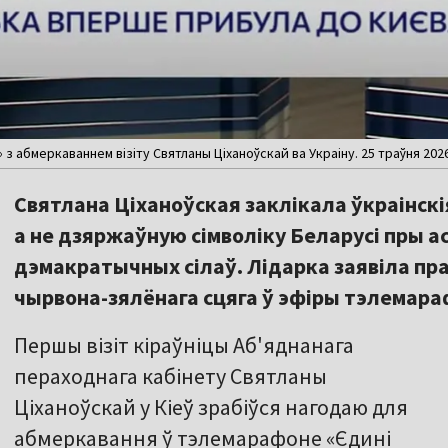
 абмеркаваннем візіту Святланы Ціханоўскай ва Украіну. 25 траўня 2026
Святлана Ціханоўская заклікала ўкраінск
а не дзяржаўную сімволіку Беларусі пры а
дэмакратычных сілаў. Лідарка заявіла пр
чырвона-зялёнага сцяга ў эфіры тэлемара
Першы візіт кіраўніцы Аб'яднанага
пераходнага кабінету Святланы
Ціханоўскай у Кіеў зрабіўся нагодаю для
абмеркавання ў тэлемарафоне «Єдині