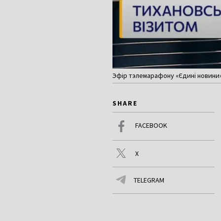
Эфір тэлемарафону «Єдині новини» з
SHARE
FACEBOOK
X
TELEGRAM