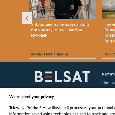
рад
У Варшаве на беларуса каля
«Бел
ршаве
банкамату напалі пяцёра
Бела
к на
мужчын
клім
будз
06 ЖНІЎНЯ 2026
НАВІНЫ
06 ЖНІЎ
Item
1
Катэго
of
Навін
10
Вайна
Мерка
We respect your privacy
Онлай
Telewizja Polska S.A. w likwidacji processes your personal d
information saved using technologies used to track and sto