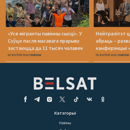
«Усе мігранты павінны сысці». У
Нейтралітэт ц
Сэўце пасля масавага прарыву
абраць – разв
застаюцца да 11 тысяч чалавек
канферэнцыі 
08 ЖНІЎНЯ 2026
НАВІНЫ
08 ЖНІЎНЯ 2026
НАВІНЫ
Катэгорыі
Навіны