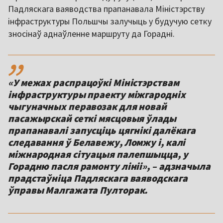
Падляскага ваяводства прапанавала Міністэрству
інфраструктуры Польшчы залучыць у будучую сетку
зносінаў аднаўленне маршруту да Горадні.
,,
«У межах распрацоўкі Міністэрствам
інфраструктуры праекту міжгародніх
чыгуначных перавозак для новай
пасажырскай сеткі мясцовыя ўлады
прапанавалі запусціць цягнікі далёкага
следавання ў Белавежу, Ломжу і, калі
міжнародная сітуацыя палепшыцца, у
Горадню пасля рамонту лініі», – адзначыла
прадстаўніца Падляскага ваяводскага
ўправы Малгажата Пулторак.