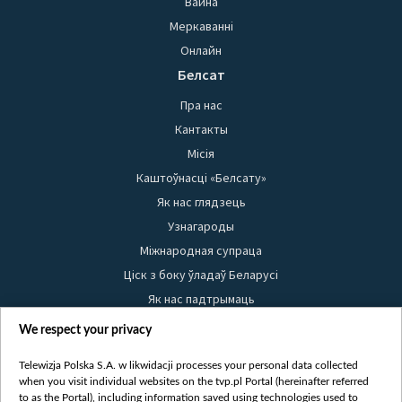
Вайна
Меркаванні
Онлайн
Белсат
Пра нас
Кантакты
Місія
Каштоўнасці «Белсату»
Як нас глядзець
Узнагароды
Міжнародная супраца
Ціск з боку ўладаў Беларусі
Як нас падтрымаць
Правілы выкарыстання матэрыялаў
We respect your privacy
Інфармацыя аб адпраўніку
Telewizja Polska S.A. w likwidacji processes your personal data collected
Бяспека
when you visit individual websites on the tvp.pl Portal (hereinafter referred
Youtube
to as the Portal), including information saved using technologies used to