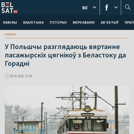
BE
НАВІНЫ
АНАЛІТЫКА
ГІСТОРЫІ
МЕРКАВАННI
АБ'ЕКТЫЎ
ПРАГ
навіны
У Польшчы разглядаюць вяртанне
пасажырскіх цягнікоў з Беластоку да
Горадні
26.05.2026, 16:39