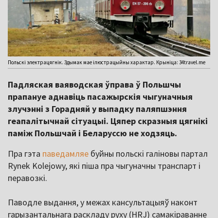
Польскі электрацягнік. Здымак мае ілюстрацыйны характар. Крыніца: 34travel.me
Падляская ваяводская ўправа ў Польшчы
прапануе аднавіць пасажырскія чыгуначныя
злучэнні з Горадняй у выпадку паляпшэння
геапалітычнай сітуацыі. Цяпер скразныя цягнікі
паміж Польшчай і Беларуссю не ходзяць.
Пра гэта
паведамляе
буйны польскі галіновы партал
Rynek Kolejowy, які піша пра чыгуначны транспарт і
перавозкі.
Паводле выдання, у межах кансультацыяў наконт
гарызантальнага раскладу руху (HRJ) самакіраванне