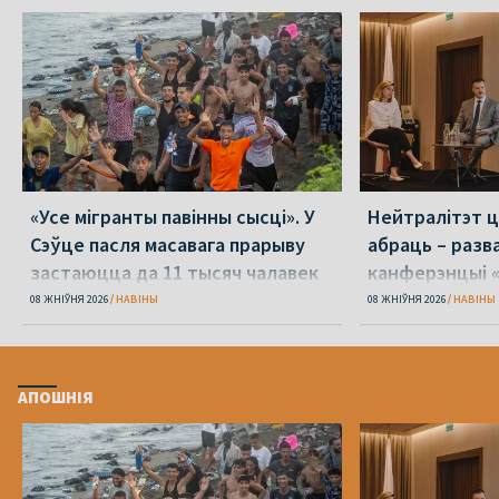
«Усе мігранты павінны сысці». У
Нейтралітэт ц
Сэўце пасля масавага прарыву
абраць – разв
застаюцца да 11 тысяч чалавек
канферэнцыі 
08 ЖНІЎНЯ 2026
НАВІНЫ
08 ЖНІЎНЯ 2026
НАВІНЫ
АПОШНІЯ