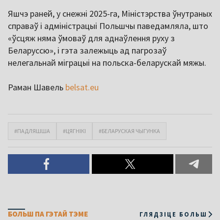
Яшчэ раней, у снежні 2025-га, Міністэрства ўнутраных
справаў і адміністрацыі Польшчы паведамляла, што
«ўсцяж няма ўмоваў для аднаўлення руху з
Беларуссю», і гэта залежыць ад пагрозаў
нелегальнай міграцыі на польска-беларускай мяжы.
Раман Шавель
belsat.eu
#ПАДЛЯШША
#ЦЯГНІКІ
#БЕЛАРУСКАЯ ЧЫГУНКА
БОЛЬШ ПА ГЭТАЙ ТЭМЕ
ГЛЯДЗІЦЕ БОЛЬШ