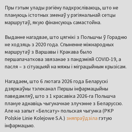
Пры гэтым улады рэгіёну падкрэсліваюць, што не
плануюць істотных зменаў у рэгіянальнай сетцы
маршрутаў, якую фінансуюць самастойна.
Выданне нагадвае, што цягнікі з Польшчы ў Горадню
не ходзяць з 2020 года. Спыненне міжнародных
маршрутаў з Варшавы і Кракава было
першапачаткова звязанае з пандэміяй COVID-19, а
пасля – з сітуацыяй на мяжы і міграцыйным крызісам.
Нагадаем, што 6 лютага 2026 года Беларускі
дзяржаўны тэлеканал Першы інфармацыйны
паведамляў, што з 1 красавіка 2026-га Польшча
плануе аднавіць чыгуначнае злучэнне з Беларуссю.
Але на запыт «Белсату» польская чыгунка (PKP
Polskie Linie Kolejowe S.A.)
зняпраўдзіла
гэтую
інфармацыю.