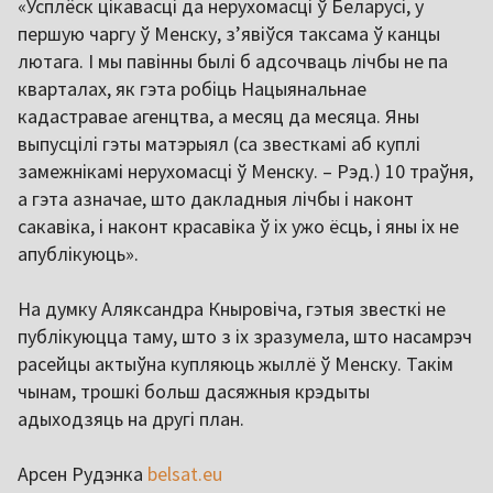
«Усплёск цікавасці да нерухомасці ў Беларусі, у
першую чаргу ў Менску, зʼявіўся таксама ў канцы
лютага. І мы павінны былі б адсочваць лічбы не па
кварталах, як гэта робіць Нацыянальнае
кадастравае агенцтва, а месяц да месяца. Яны
выпусцілі гэты матэрыял (са звесткамі аб куплі
замежнікамі нерухомасці ў Менску. – Рэд.) 10 траўня,
а гэта азначае, што дакладныя лічбы і наконт
сакавіка, і наконт красавіка ў іх ужо ёсць, і яны іх не
апублікуюць».
На думку Аляксандра Кныровіча, гэтыя звесткі не
публікуюцца таму, што з іх зразумела, што насамрэч
расейцы актыўна купляюць жыллё ў Менску. Такім
чынам, трошкі больш дасяжныя крэдыты
адыходзяць на другі план.
Арсен Рудэнка
belsat.eu