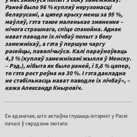
Раней было 96 % купляў нерухомасці
беларусамі, а цяпер крыху менш за 95 %,
маўляў, гэта такое маленькае змяненне –
нічога страшнага, спіце спакойна. Аднак
нават паводле іх лічбаў попыт з боку
замежнікаў, а гэта ў першую чаргу
расейцы, павялічыўся. Калі параўноўваць
4,3 % (купляў замежнікамі жылля ў Менску.
– Рэд.), нібыта як было раней, і 5,6 % цяпер,
то гэта рост роўна на 30 %. І гэта дакладна
не стабільнасць нават паводле іх лічбаў», –
кажа Аляксандр Кныровіч.
Ён адзначае, што актыўна глушыць інтэрнэт у Расеі
пачалі ў сярэдзіне лютага: