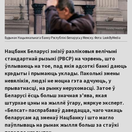
Будынак Нацыянальнага банку Рэспублікі Беларусь у Менску. Фота: LookByMedia
Нацбанк Беларусі знізіў разліковыя велічыні
стандартнай рызыкі (РВСР) на чэрвень, што
ўплываюць на тое, пад якія адсоткі банкі даюць
крэдыты і прымаюць уклады. Паколькі змены
невялікія, людзі не моцна гэта адчуюць, у
прыватнасці, на рынку нерухомасці. Затое ў
Беларусі ёсць больш значная з’ява, якая
штурхае цэны на жыллё ўгару, мяркуе эксперт.
«Белсат» паспрабаваў даведацца, чаго чакаць
беларусам ад зменаў Нацбанку і што магло
паўплываць на рынак жылля больш за стаўкі