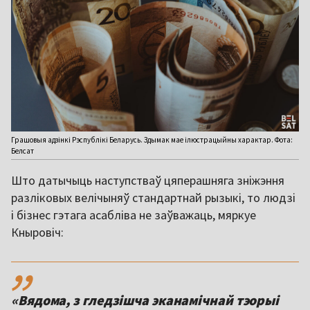
Грашовыя адзінкі Рэспублікі Беларусь. Здымак мае ілюстрацыйны характар. Фота:
Белсат
Што датычыць наступстваў цяперашняга зніжэння
разліковых велічыняў стандартнай рызыкі, то людзі
і бізнес гэтага асабліва не заўважаць, мяркуе
Кныровіч:
,,
«Вядома, з гледзішча эканамічнай тэорыі