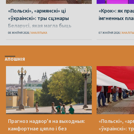
«Польскі», «армянскі» ці
«Крок»: як пра
«ўкраінскі»: тры сцэнары
імгненных пла
Беларусі, якая магла быць
08 ЖНІЎНЯ 2026
АНАЛІТЫКА
07 ЖНІЎНЯ 2026
АНАЛІТ
АПОШНІЯ
Прагноз надвор'я на выходныя:
«Польскі», «ар
камфортнае цяпло і без
«ўкраінскі»: 