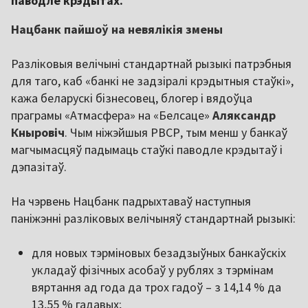
паводле крэдытах.
Нацбанк пайшоў на невялікія змены
Разліковыя велічыні стандартнай рызыкі патрэбныя
для таго, каб «банкі не задзіралі крэдытныя стаўкі»,
кажа беларускі бізнесовец, блогер і вядоўца
праграмы «Атмасфера» на «Белсаце»
Аляксандр
Кныровіч
. Чым ніжэйшыя РВСР, тым менш у банкаў
магчымасцяў падымаць стаўкі паводле крэдытаў і
дэпазітаў.
На чэрвень Нацбанк падрыхтаваў наступныя
паніжэнні разліковых велічыняў стандартнай рызыкі:
для новых тэрміновых безадзыўных банкаўскіх
укладаў фізічных асобаў у рублях з тэрмінам
вяртання ад года да трох гадоў – з 14,14 % да
13,55 % гадавых;