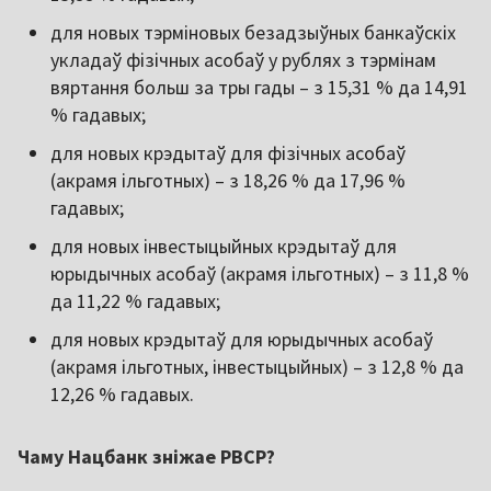
для новых тэрміновых безадзыўных банкаўскіх
укладаў фізічных асобаў у рублях з тэрмінам
вяртання больш за тры гады – з 15,31 % да 14,91
% гадавых;
для новых крэдытаў для фізічных асобаў
(акрамя ільготных) – з 18,26 % да 17,96 %
гадавых;
для новых інвестыцыйных крэдытаў для
юрыдычных асобаў (акрамя ільготных) – з 11,8 %
да 11,22 % гадавых;
для новых крэдытаў для юрыдычных асобаў
(акрамя ільготных, інвестыцыйных) – з 12,8 % да
12,26 % гадавых.
Чаму Нацбанк зніжае РВСР?