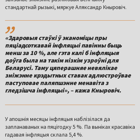
стандартнай рызыкі, мяркуе Аляксандр Кныровіч.
,,
«Здаровыя стаўкі ў эканоміцы пры
пяціадсоткавай інфляцыі павінны быць
менш за 10 %, але гэта калі б інфляцыя
доўга была на такім нізкім узроўні для
Беларусі. Таму цяперашняе невялікае
зніжэнне крэдытных ставак адлюстроўвае
паступовае паляпшэнне менавіта з
гледзішча інфляцыі», – кажа Кныровіч.
У апошнія месяцы інфляцыя наблізілася да
запланаваных на пяцігодку 5 %. Па выніках красавіка
гадавая інфляцыя склала 5,4 %.