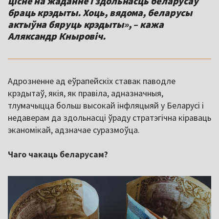
цісне на жаданне і здольнасць беларусаў
браць крэдыты. Хоць, вядома, беларусы
актыўна бяруць крэдыты», – кажа
Аляксандр Кныровіч.
Адрозненне ад еўрапейскіх ставак паводле
крэдытаў, якія, як правіла, адназначныя,
тлумачыцца больш высокай інфляцыяй у Беларусі і
недаверам да здольнасці ўраду стратэгічна кіраваць
эканомікай, адзначае суразмоўца.
Чаго чакаць беларусам?