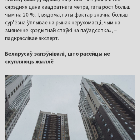
сярэдняя цана квадратнага метра, гэта рост больш
чым на 20 %. І, вядома, гэты фактар значна больш
сурʼёзна ўплывае на рынак нерухомасці, чым на
змяненне крэдытнай стаўкі на паўадсотка», –
падкрэслівае эксперт.
Беларусаў запэўнівалі, што расейцы не
скупляюць жыллё