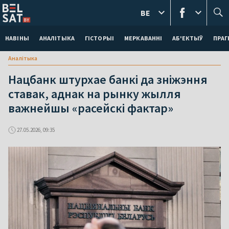
BE
НАВІНЫ
АНАЛІТЫКА
ГІСТОРЫІ
МЕРКАВАННI
АБ'ЕКТЫЎ
ПРАГ
Аналітыка
Нацбанк штурхае банкі да зніжэння
ставак, аднак на рынку жылля
важнейшы «расейскі фактар»
27.05.2026, 09:35