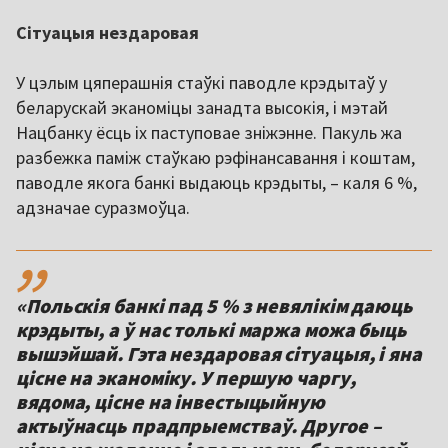
Сітуацыя нездаровая
У цэлым цяперашнія стаўкі паводле крэдытаў у
беларускай эканоміцы занадта высокія, і мэтай
Нацбанку ёсць іх паступовае зніжэнне. Пакуль жа
разбежка паміж стаўкаю рэфінансавання і коштам,
паводле якога банкі выдаюць крэдыты, – каля 6 %,
адзначае суразмоўца.
,,
«Польскія банкі пад 5 % з невялікім даюць
крэдыты, а ў нас толькі маржа можа быць
вышэйшай. Гэта нездаровая сітуацыя, і яна
цісне на эканоміку. У першую чаргу,
вядома, цісне на інвестыцыйную
актыўнасць прадпрыемстваў. Другое –