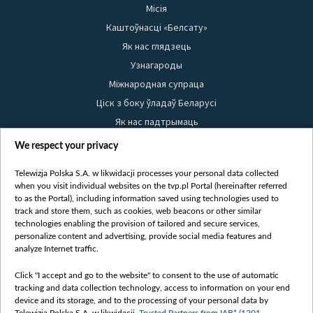
Місія
Каштоўнасці «Белсату»
Як нас глядзець
Узнагароды
Міжнародная супраца
Ціск з боку ўладаў Беларусі
Як нас падтрымаць
Правілы выкарыстання матэрыялаў
We respect your privacy
Інфармацыя аб адпраўніку
Telewizja Polska S.A. w likwidacji processes your personal data collected
Бяспека
when you visit individual websites on the tvp.pl Portal (hereinafter referred
Youtube
to as the Portal), including information saved using technologies used to
track and store them, such as cookies, web beacons or other similar
Белсат news
technologies enabling the provision of tailored and secure services,
personalize content and advertising, provide social media features and
Белсат Shorts
analyze Internet traffic.
Белсат Life
Жэстачайшы мульт
Click "I accept and go to the website" to consent to the use of automatic
tracking and data collection technology, access to information on your end
Belsat English
device and its storage, and to the processing of your personal data by