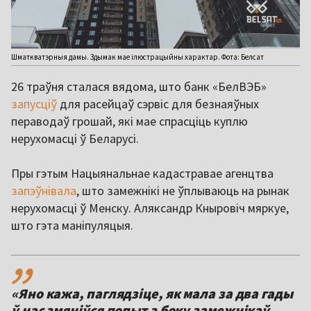
Шматкватэрныя дамы. Здымак мае ілюстрацыйны характар. Фота: Белсат
26 траўня сталася вядома, што банк «БелВЭБ»
запусціў
для расейцаў сэрвіс для безнаяўных
пераводаў грошай, які мае спрасціць куплю
нерухомасці ў Беларусі.
Пры гэтым Нацыянальнае кадастравае агенцтва
запэўнівала
, што замежнікі не ўплываюць на рынак
нерухомасці ў Менску. Аляксандр Кныровіч мяркуе,
што гэта маніпуляцыя.
,,
«Яно кажа, паглядзіце, як мала за два гады
ў нас змяніўся попыт з боку замежнікаў.