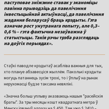
паступовае зніжэнне ставак у эканоміцы
павінна прыводзіць да павелічэння
інвестыцыйнай актыўнасці, да павелічэння
жадання беларусаў браць крэдыты. Гэта
азначае рост унутранага попыту, але 0,3–
0,6 % – гэта фактычна незаўважна ў
статыстыцы. Такія рэчы трэба разглядаць
на доўгіх перыядах».
Стаўкі паводле крэдытаў асабліва важныя для тых,
хто плануе абзавесціся жыллём. Паколькі крэдыты
могуць патаннець зусім трохі, то і ўплыў на рынак
нерухомасці будзе таксама невялікі.
«Значна больш уплыву аказваюць нашыя "расейскія
браты". За тры месяцы кошт квадратнага метра ў
Менску ірвануў адразу на $ 450. Там ужо $ 2410 –