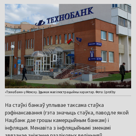
«Тэхнабанк» у Менску. Здымак мае ілюстрацыйны характар. Фота: 1prof.by
На стаўкі банкаў уплывае таксама стаўка
рэфінансавання (гэта значыць стаўка, паводле якой
Нацбанк дае грошы камерцыйным банкам) і
інфляцыя. Менавіта з інфляцыйнымі зменамі
звязанае зніжэнне разліковых велічыняў