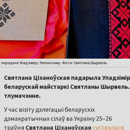
я перадала Уладзіміру Зяленскаму. Фота: Святлана Шырвель
Святлана Ціханоўская падарыла Уладзімі
беларускай майстаркі Святланы Шырвель.
тлумачэнне.
У час візіту дэлегацыі беларускіх
дэмакратычных сілаў ва Украіну 25–26
траўня
Святлана Ціханоўская
сустрэлася