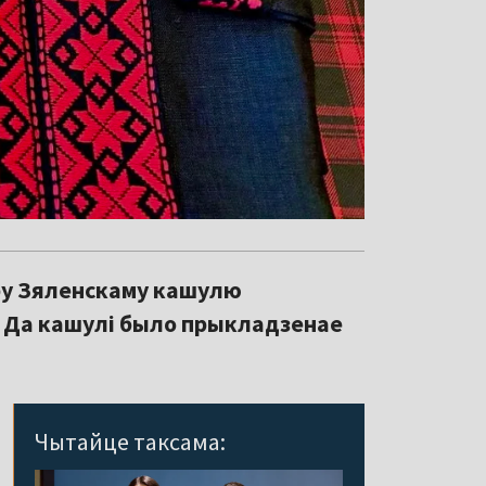
ру Зяленскаму кашулю
 Да кашулі было прыкладзенае
Чытайце таксама: