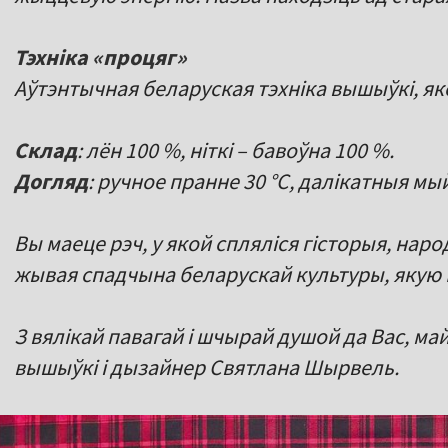
Тэхніка «процяг»
Аўтэнтычная беларуская тэхніка вышыўкі, яко
Склад
: лён 100 %, ніткі – бавоўна 100 %.
Догляд
: ручное пранне 30 °C, далікатныя мы
Вы маеце рэч, у якой спляліся гісторыя, наро
жывая спадчына беларускай культуры, якую 
З вялікай павагай і шчырай душой да Вас, м
вышыўкі і дызайнер Святлана Шырвель.