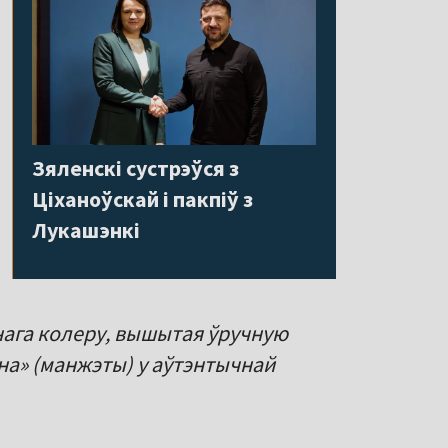
Зяленскі сустрэўся з
Ціханоўскай і пакпіў з
Лукашэнкі
нага колеру, вышытая ўручную
ліна» (манжэты) у аўтэнтычнай