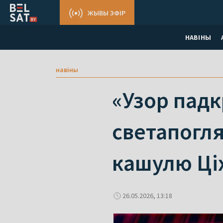
ЖЫВЫ ЭФІР
НАВІНЫ
навіны
«Узор падк
светапогля
кашулю Ці
26.05.2026, 13:18