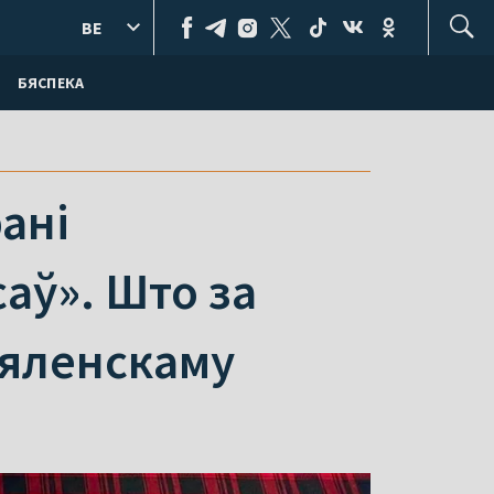
BE
БЯСПЕКА
ані
саў». Што за
Зяленскаму