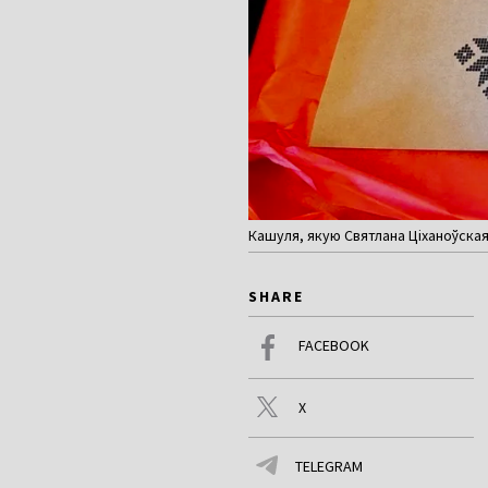
Кашуля, якую Святлана Ціханоўска
SHARE
FACEBOOK
X
TELEGRAM