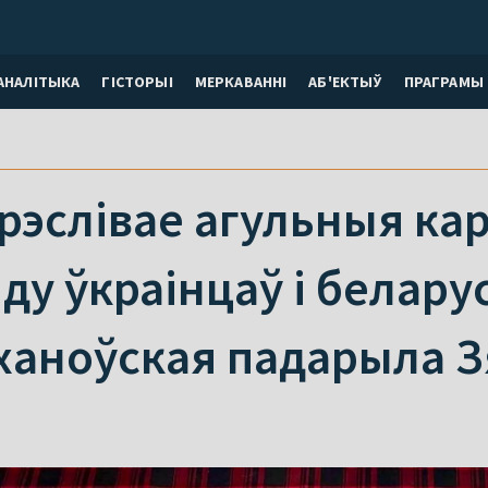
АНАЛІТЫКА
ГІСТОРЫІ
МЕРКАВАННI
АБ'ЕКТЫЎ
ПРАГРАМЫ
рэслівае агульныя кар
ду ўкраінцаў і белару
ханоўская падарыла 