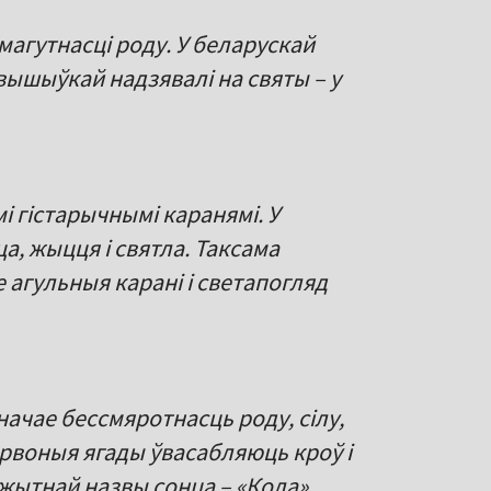
 магутнасці роду. У беларускай
вышыўкай надзявалі на святы – у
і гістарычнымі каранямі. У
, жыцця і святла. Таксама
 агульныя карані і светапогляд
начае бессмяротнасць роду, сілу,
ырвоныя ягады ўвасабляюць кроў і
жытнай назвы сонца – «Кола».