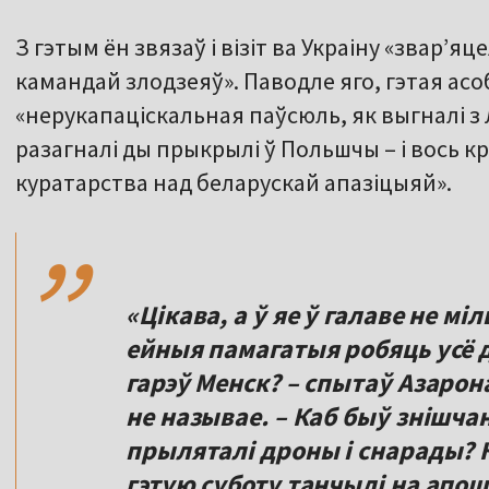
З гэтым ён звязаў і візіт ва Украіну «звар’
камандай злодзеяў». Паводле яго, гэтая асоб
«нерукапаціскальная паўсюль, як выгналі з Л
разагналі ды прыкрылі ў Польшчы – і вось к
,,
куратарства над беларускай апазіцыяй».
«Цікава, а ў яе ў галаве не мі
ейныя памагатыя робяць усё д
гарэў Менск? – спытаў Азаро
не называе. – Каб быў знішч
прыляталі дроны і снарады? Ка
гэтую суботу танчылі на апош