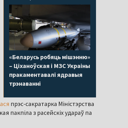
«Беларусь робяць мішэнню»
– Ціханоўская і МЗС Украіны
пракаментавалі ядравыя
трэнаванні
ася
прэс-сакратарка Міністэрства
якая пакпіла з расейскіх удараў па