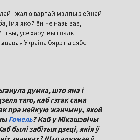
яцелай і жалю вартай малпы з ейнай
а, імя якой ён не называе,
ітвы, усе харугвы і палкі
рывавая Украіна бярэ на сябе
льганула думка, што яна і
зеля таго, каб гэтак сама
нак пра нейкую жанчыну, якой
аны
Гомель
? Каб у Мікашэвічы
б былі забітыя дзеці, якія ў
ніх званках? Што адчувае ў