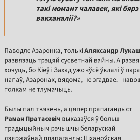
такі момант чалавек, які бярэ
вакханаліі?»
Паводле Азаронка, толькі
Аляксандр Лука
развязаць трэцяй сусветнай вайны. А развя
хочуць, бо Кіеў і Захад ужо «ўсё ўклалі ў пара
напаў, Азаронак, вядома, не згадвае. І нав
толкам не тлумачыць.
Былы палітвязень, а цяпер прапагандыст
Раман Пратасевіч
выказаўся ў больш
традыцыйным рэчышчы беларускай
дзяржаўнай прапаганды: Ціханоўская