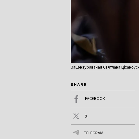
Зацэнзураваная Святлана Ціханоўска
SHARE
FACEBOOK
X
TELEGRAM