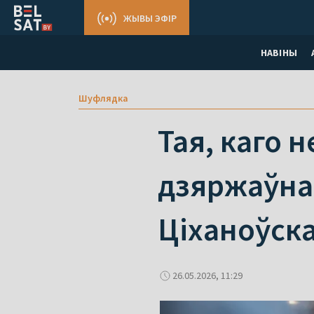
ЖЫВЫ ЭФІР
НАВІНЫ
Шуфлядка
Тая, каго 
дзяржаўная
Ціханоўска
26.05.2026, 11:29