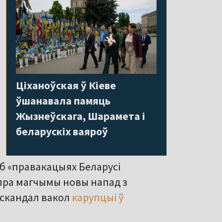
Ціханоўская ў Кіеве
ўшанавала памяць
Жызнеўскага, Шарамета і
беларускіх ваяроў
б «правакацыях Беларусі
 пра магчымы новы напад з
 скандал вакол
карупцыі ў