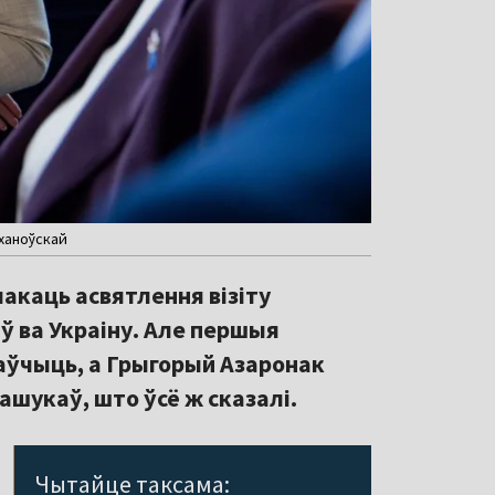
іханоўскай
акаць асвятлення візіту
ў ва Украіну. Але першыя
маўчыць, а Грыгорый Азаронак
ашукаў, што ўсё ж сказалі.
Чытайце таксама: