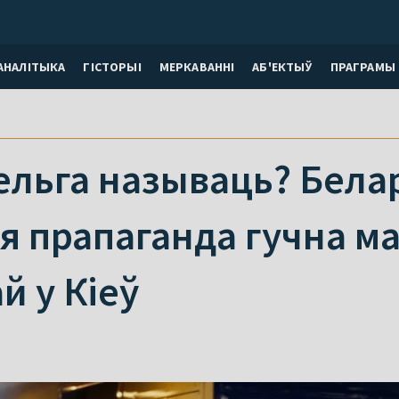
АНАЛІТЫКА
ГІСТОРЫІ
МЕРКАВАННI
АБ'ЕКТЫЎ
ПРАГРАМЫ
нельга называць? Бела
 прапаганда гучна ма
й у Кіеў