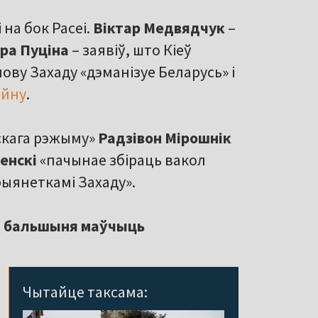
на бок Расеі.
Віктар Медвядчук
–
іра Пуціна
– заявіў, што Кіеў
ву Захаду «дэманізуе Беларусь» і
айну
.
ўскага рэжыму»
Радзівон Мірошнік
енскі
«пачынае збіраць вакол
рыянеткамі Захаду».
 а бальшыня маўчыць
Чытайце таксама: