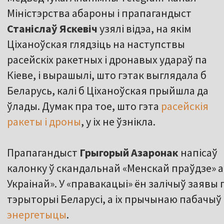
Міністэрства абароны і прапагандыст
Станіслаў Яскевіч
узялі відэа, на якім
Ціханоўская глядзіць на наступствы
расейскіх ракетных і дронавых удараў па
Кіеве, і вырашылі, што гэтак выглядала б
Беларусь, калі б Ціханоўская прыйшла да
ўлады. Думак пра тое, што гэта
расейскія
ракеты і дроны
, у іх не ўзнікла.
Прапагандыст
Грыгорый Азаронак
напісаў
калонку ў скандальнай «Менскай праўдзе» а
Украінай». У «правакацыі» ён залічыў заявы
тэрыторыі Беларусі, а іх прычынаю пабачыў
энергетыцы
.