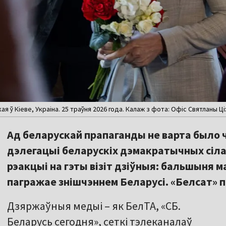
я ў Кіеве, Украіна. 25 траўня 2026 года. Калаж з фота: Офіс Святланы Ц
Ад беларускай прапаганды не варта было ч
дэлегацыі беларускіх дэмакратычных сіла
рэакцыі на гэты візіт дзіўныя: бальшыня 
пагражае знішчэннем Беларусі. «Белсат» п
Дзяржаўныя медыі – як БелТА, «СБ.
Беларусь сегодня», сеткі тэлеканалаў