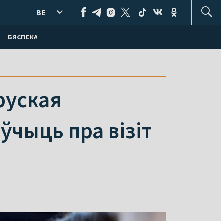
BE
БЯСПЕКА
руская
ўчыць пра візіт