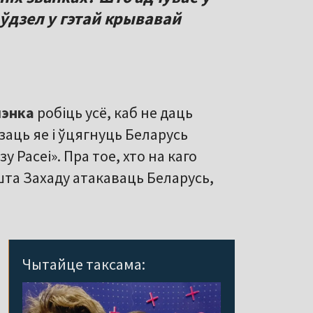
 ўдзел у гэтай крывавай
шэнка
робіць усё, каб не даць
заць яе і ўцягнуць Беларусь
зу Расеі». Пра тое, хто на каго
ошта Захаду атакаваць Беларусь,
Чытайце таксама: