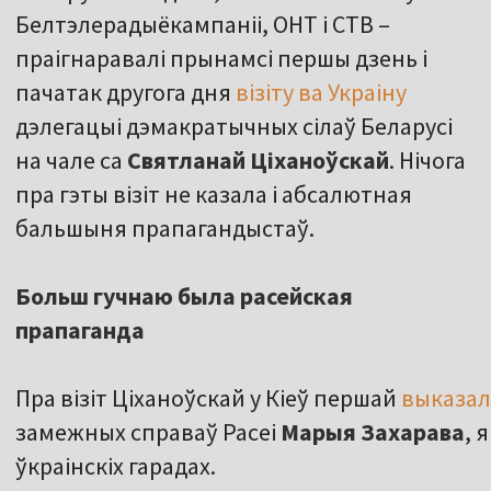
Белтэлерадыёкампаніі, ОНТ і СТВ –
праігнаравалі прынамсі першы дзень і
пачатак другога дня
візіту ва Украіну
дэлегацыі дэмакратычных сілаў Беларусі
на чале са
Святланай Ціханоўскай
. Нічога
пра гэты візіт не казала і абсалютная
бальшыня прапагандыстаў.
Больш гучнаю была расейская
прапаганда
Пра візіт Ціханоўскай у Кіеў першай
выказал
замежных справаў Расеі
Марыя Захарава
, 
ўкраінскіх гарадах.