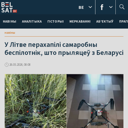
BE
НАВІНЫ
АНАЛІТЫКА
ГІСТОРЫІ
МЕРКАВАННI
АБ'ЕКТЫЎ
ПРАГ
навіны
У Літве перахапілі самаробны
беспілотнік, што прыляцеў з Беларусі
26.05.2026, 08:08