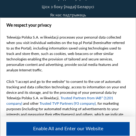
Ціск з боку ўладаў Беларусі
Як нас падтрымаць
Правілы выкарыстання матэрыялаў
We respect your privacy
Інфармацыя аб адпраўніку
Telewizja Polska S.A. w likwidacji processes your personal data collected
Бяспека
when you visit individual websites on the tvp.pl Portal (hereinafter referred
Youtube
to as the Portal), including information saved using technologies used to
track and store them, such as cookies, web beacons or other similar
Белсат news
technologies enabling the provision of tailored and secure services,
personalize content and advertising, provide social media features and
Белсат Shorts
analyze Internet traffic.
Белсат Life
Click "I accept and go to the website" to consent to the use of automatic
Жэстачайшы мульт
tracking and data collection technology, access to information on your end
Belsat English
device and its storage, and to the processing of your personal data by
Telewizja Polska S.A. w likwidacji,
Trusted Partners from IAB* (1201
Biełsat PL
company)
and other
Trusted TVP Partners (93 company)
, for marketing
Белсат Now
purposes (including for automated matching of advertisements to your
interests and measuring their effectiveness) and others, which we indicate
Белсат History
below.
Белсат Music
Enable All and Enter our Website
The purposes of processing your data by TVP S.A. w likwidacji are as
Белсат Doc
follows: