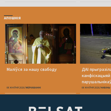
АПОШНІЯ
Маліўся за нашу свабоду
ДАІ прыгразіл
канфіскацыяй
парушальніка
дронамі
08 ЖНІЎНЯ 2026
МЕРКАВАННI
08 ЖНІЎНЯ 2026
НАВІНЫ