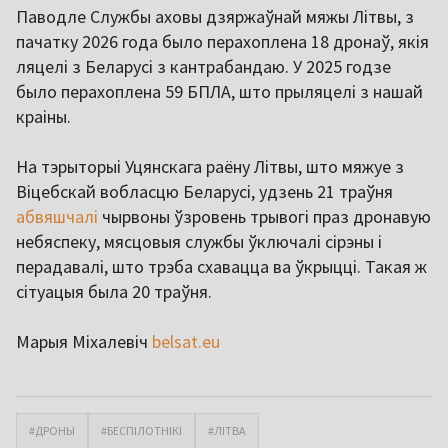
Паводле Службы аховы дзяржаўнай мяжы Літвы, з
пачатку 2026 года было перахоплена 18 дронаў, якія
ляцелі з Беларусі з кантрабандаю. У 2025 годзе
было перахоплена 59 БПЛА, што прыляцелі з нашай
краіны.
На тэрыторыі Уцянскага раёну Літвы, што мяжуе з
Віцебскай вобласцю Беларусі, удзень 21 траўня
абвяшчалі
чырвоны ўзровень трывогі праз дронавую
небяспеку, мясцовыя службы ўключалі сірэны і
перадавалі, што трэба схавацца ва ўкрыцці. Такая ж
сітуацыя была 20 траўня.
Марыя Міхалевіч
belsat.eu
#ДРОНЫ
#БЕСПІЛОТНІКІ
#ЛІТВА