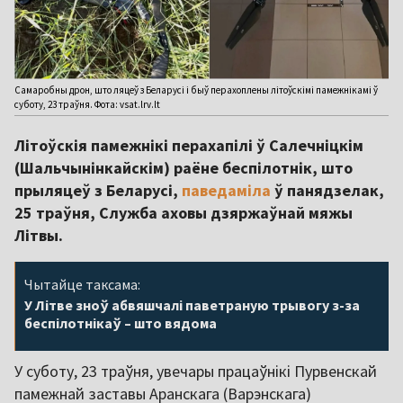
Самаробны дрон, што ляцеў з Беларусі і быў перахоплены літоўскімі памежнікамі ў
суботу, 23 траўня. Фота: vsat.lrv.lt
Літоўскія памежнікі перахапілі ў Салечніцкім
(Шальчынінкайскім) раёне беспілотнік, што
прыляцеў з Беларусі,
паведаміла
ў панядзелак,
25 траўня, Служба аховы дзяржаўнай мяжы
Літвы.
Чытайце таксама:
У Літве зноў абвяшчалі паветраную трывогу з-за
беспілотнікаў – што вядома
У суботу, 23 траўня, увечары працаўнікі Пурвенскай
памежнай заставы Аранскага (Варэнскага)