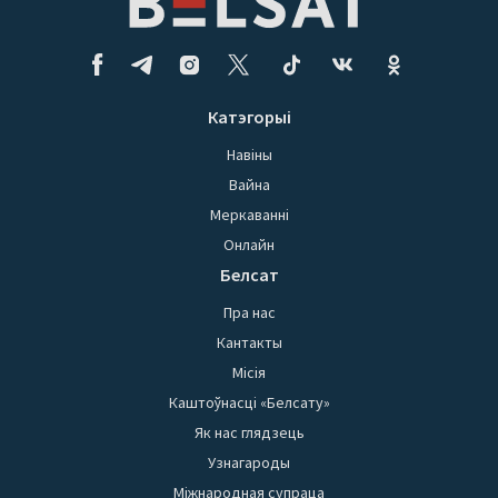
Катэгорыі
Навіны
Вайна
Меркаванні
Онлайн
Белсат
Пра нас
Кантакты
Місія
Каштоўнасці «Белсату»
Як нас глядзець
Узнагароды
Міжнародная супраца