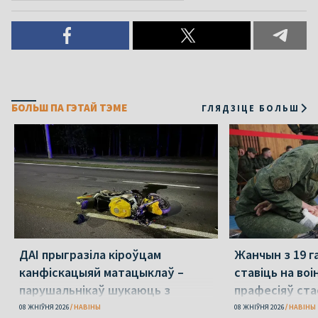
БОЛЬШ ПА ГЭТАЙ ТЭМЕ
ГЛЯДЗІЦЕ БОЛЬШ
ДАІ прыгразіла кіроўцам
Жанчын з 19 г
канфіскацыяй матацыклаў –
ставіць на воін
парушальнікаў шукаюць з
прафесіяў ст
дронамі
08 ЖНІЎНЯ 2026
НАВІНЫ
08 ЖНІЎНЯ 2026
НАВІНЫ