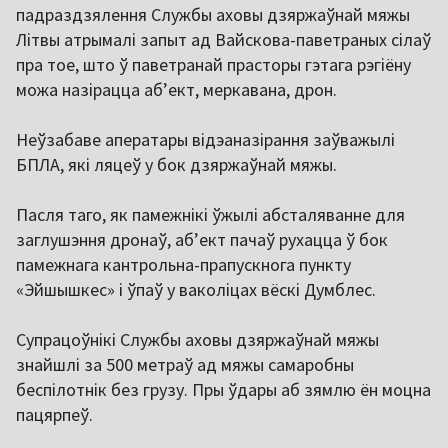
падраздзялення Службы аховы дзяржаўнай мяжы
Літвы атрымалі запыт ад Вайскова-паветраных сілаў
пра тое, што ў паветранай прасторы гэтага рэгіёну
можа назірацца аб’ект, меркавана, дрон.
Неўзабаве аператары відэаназірання заўважылі
БПЛА, які ляцеў у бок дзяржаўнай мяжы.
Пасля таго, як памежнікі ўжылі абсталяванне для
заглушэння дронаў, аб’ект пачаў рухацца ў бок
памежнага кантрольна-прапускнога пункту
«Эйшышкес» і ўпаў у ваколіцах вёскі Думблес.
Супрацоўнікі Службы аховы дзяржаўнай мяжы
знайшлі за 500 метраў ад мяжы самаробны
беспілотнік без грузу. Пры ўдары аб зямлю ён моцна
пацярпеў.