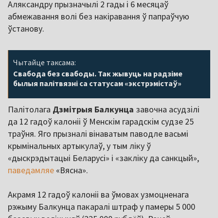
Аляксандру прызначылі 2 гады і 6 месяцаў
абмежавання волі без накіравання ў папраўчую
ўстанову.
Чытайце таксама:
Свабода без свабоды. Так жывуць на радзіме
былыя палітвязні са статусам «экстрэмістаў»
Палітолага
Дзмітрыя Балкунца
завочна асудзілі
да 12 гадоў калоніі ў Менскім гарадскім судзе 25
траўня. Яго прызналі вінаватым паводле васьмі
крымінальных артыкулаў, у тым ліку ў
«дыскрэдытацыі Беларусі» і «закліку да санкцый»,
паведамляе
«Вясна».
Акрамя 12 гадоў калоніі ва ўмовах узмоцненага
рэжыму Балкунца пакаралі штраф у памеры 5 000