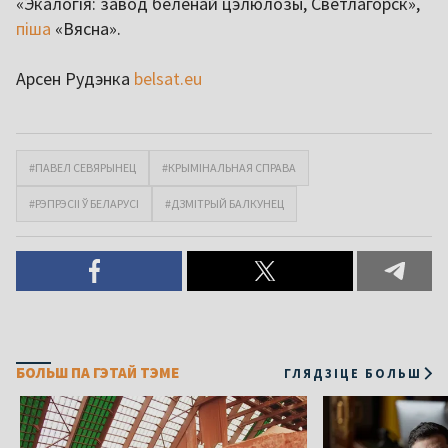
«Экалогія: завод беленай цэлюлозы, Светлагорск»,
піша
«Вясна».
Арсен Рудэнка
belsat.eu
#ПАВЕЛ СЕВЯРЫНЕЦ
#КРЫМІНАЛЬНАЯ СПРАВА
#РЭПРЭСІІ Ў БЕЛАРУСІ
#ДЗМІТРЫЙ БАЛКУНЕЦ
БОЛЬШ ПА ГЭТАЙ ТЭМЕ
ГЛЯДЗІЦЕ БОЛЬШ