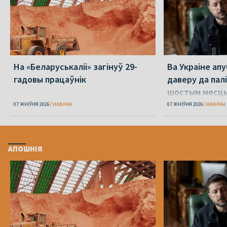
На «Беларуськаліі» загінуў 29-
Ва Украіне ап
гадовы працаўнік
даверу да пал
шостым месц
07 ЖНІЎНЯ 2026
НАВІНЫ
07 ЖНІЎНЯ 2026
НАВІНЫ
АПОШНІЯ