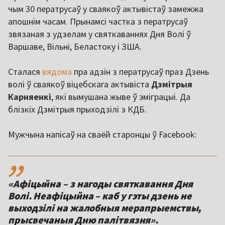
чым 30 ператрусаў у сваякоў актывістаў замежжа
апошнім часам. Прынамсі частка з ператрусаў
звязаная з удзелам у святкаваннях Дня Волі ў
Варшаве, Вільні, Беластоку і ЗША.
Сталася
вядома
пра адзін з ператрусаў праз Дзень
волі ў сваякоў віцебскага актывіста
Дзмітрыя
Карняенкі
, які вымушана жыве ў эміграцыі. Да
блізкіх Дзмітрыя прыходзілі з КДБ.
Мужчына напісаў на сваёй старонцы ў Facebook:
,,
«Афіцыйна – з нагоды святкавання Дня
Волі. Неафіцыйна – каб у гэты дзень не
выходзілі на жалобныя мерапрыемствы,
прысвечаныя Дню палітвязня».