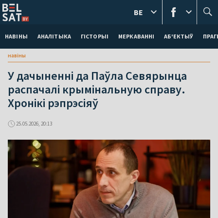
BE
НАВІНЫ
АНАЛІТЫКА
ГІСТОРЫІ
МЕРКАВАННI
АБ'ЕКТЫЎ
ПРАГ
навіны
У дачыненні да Паўла Севярынца
распачалі крымінальную справу.
Хронікі рэпрэсіяў
25.05.2026, 20:13