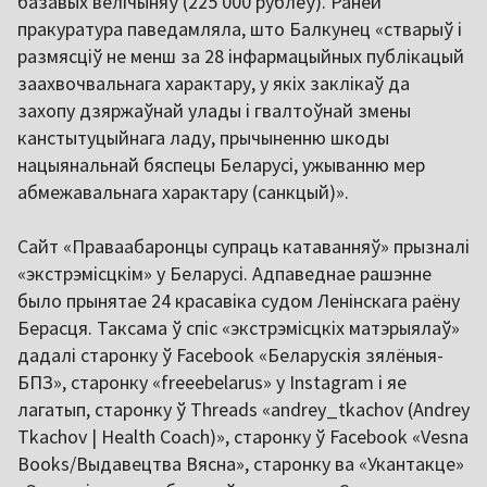
базавых велічыняў (225 000 рублёў). Раней
пракуратура паведамляла, што Балкунец «стварыў і
размясціў не менш за 28 інфармацыйных публікацый
заахвочвальнага характару, у якіх заклікаў да
захопу дзяржаўнай улады і гвалтоўнай змены
канстытуцыйнага ладу, прычыненню шкоды
нацыянальнай бяспецы Беларусі, ужыванню мер
абмежавальнага характару (санкцый)».
Сайт «Праваабаронцы супраць катаванняў» прызналі
«экстрэмісцкім» у Беларусі. Адпаведнае рашэнне
было прынятае 24 красавіка судом Ленінскага раёну
Берасця. Таксама ў спіс «экстрэмісцкіх матэрыялаў»
дадалі старонку ў Facebook «Беларускiя зялёныя-
БПЗ», старонку «freeebelarus» у Instagram і яе
лагатып, старонку ў Threads «andrey_tkachov (Andrey
Tkachov | Health Coach)», старонку ў Facebook «Vesna
Books/Выдавецтва Вясна», старонку ва «Укантакце»