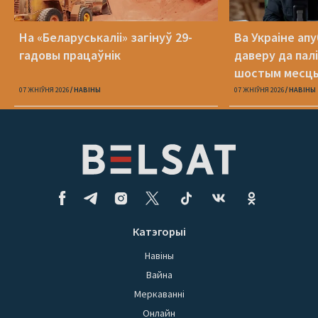
На «Беларуськаліі» загінуў 29-
Ва Украіне ап
гадовы працаўнік
даверу да пал
шостым месц
07 ЖНІЎНЯ 2026
НАВІНЫ
07 ЖНІЎНЯ 2026
НАВІНЫ
Катэгорыі
Навіны
Вайна
Меркаванні
Онлайн