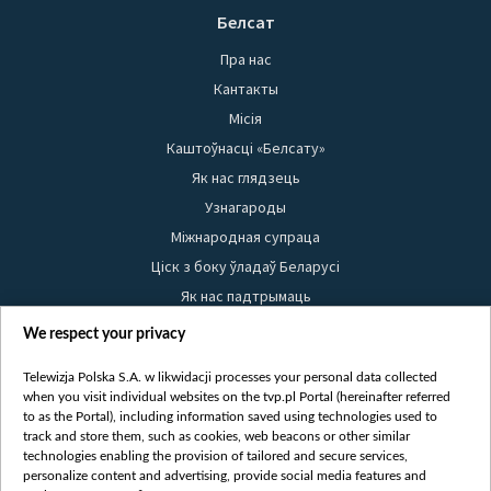
Белсат
Пра нас
Кантакты
Місія
Каштоўнасці «Белсату»
Як нас глядзець
Узнагароды
Міжнародная супраца
Ціск з боку ўладаў Беларусі
Як нас падтрымаць
Правілы выкарыстання матэрыялаў
We respect your privacy
Інфармацыя аб адпраўніку
Telewizja Polska S.A. w likwidacji processes your personal data collected
Бяспека
when you visit individual websites on the tvp.pl Portal (hereinafter referred
Youtube
to as the Portal), including information saved using technologies used to
track and store them, such as cookies, web beacons or other similar
Белсат news
technologies enabling the provision of tailored and secure services,
personalize content and advertising, provide social media features and
Белсат Shorts