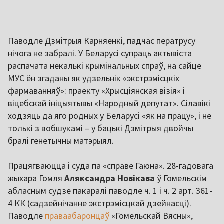
Паводле Дзмітрыя Карняенкі, падчас ператрусу
нічога не забралі. У Беларусі супраць актывіста
распачата некалькі крымінальных спраў, на сайце
МУС ён згаданы як удзельнік «экстрэмісцкіх
фармаванняў»: праекту «Хрысціянская візія» і
віцебскай ініцыятывы «Народный депутат». Сілавікі
ходзяць да яго родных у Беларусі «як на працу», і не
толькі з вобшукамі – у бацькі Дзмітрыя двойчы
бралі генетычны матэрыял.
Працягваюцца і суда па «справе Гаюна». 28-гадовага
жыхара Гомля
Аляксандра Новікава
ў Гомельскім
абласным судзе пакаралі паводле ч. 1 і ч. 2 арт. 361-
4 КК (садзейнічанне экстрэмісцкай дзейнасці).
Паводле
праваабаронцаў
«Гомельскай Вясны»,