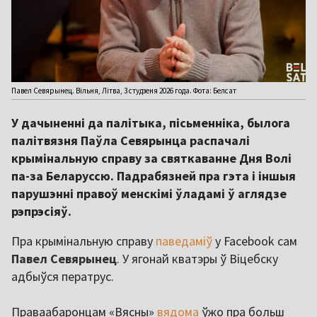
Павел Севярынец. Вільня, Літва, 3 студзеня 2026 года. Фота: Белсат
У дачыненні да палітыка, пісьменніка, былога
палітвязня Паўла Севярынца распачалі
крымінальную справу за святкаванне Дня Волі
па-за Беларуссю. Падрабязней пра гэта і іншыя
парушэнні правоў менскімі ўладамі ў аглядзе
рэпрэсіяў.
Пра крымінальную справу
паведаміў
у Facebook сам
Павел Севярынец
. У ягонай кватэры ў Віцебску
адбыўся ператрус.
Праваабаронцам «Вясны»
вядома
ўжо пра больш