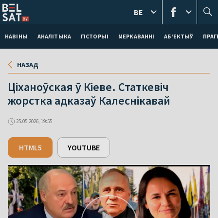
BE
НАВІНЫ
АНАЛІТЫКА
ГІСТОРЫІ
МЕРКАВАННI
АБ'ЕКТЫЎ
ПРАГ
НАЗАД
Ціханоўская ў Кіеве. Статкевіч
жорстка адказаў Калеснікавай
25.05.2026, 19:55
HTML5
YOUTUBE