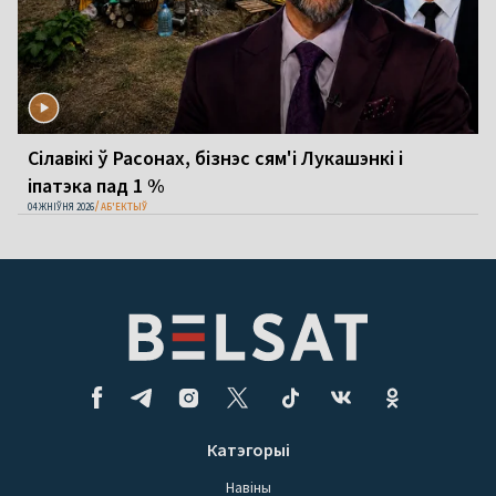
Сілавікі ў Расонах, бізнэс сям'і Лукашэнкі і
іпатэка пад 1 %
04 ЖНІЎНЯ 2026
АБ'ЕКТЫЎ
Катэгорыі
Навіны