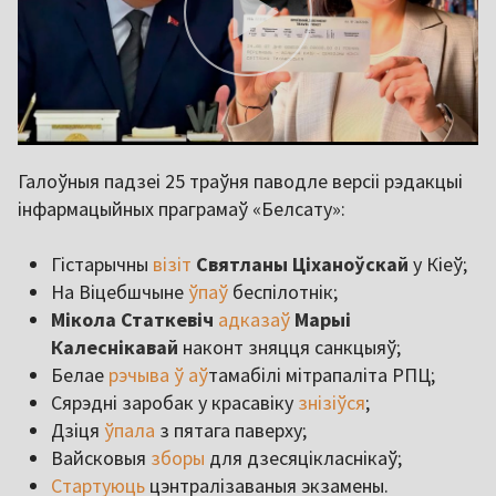
Галоўныя падзеі 25 траўня паводле версіі рэдакцыі
інфармацыйных праграмаў «Белсату»:
Гістарычны
візіт
Святланы Ціханоўскай
у Кіеў;
На Віцебшчыне
ўпаў
беспілотнік;
Мікола Статкевіч
адказаў
Марыі
Калеснікавай
наконт зняцця санкцыяў;
Белае
рэчыва ў аў
тамабілі мітрапаліта РПЦ;
Сярэдні заробак у красавіку
знізіўся
;
Дзіця
ўпала
з пятага паверху;
Вайсковыя
зборы
для дзесяцікласнікаў;
Стартуюць
цэнтралізаваныя экзамены.