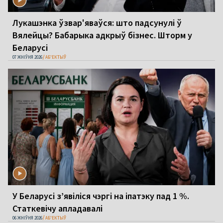
Лукашэнка ўзвар'яваўся: што падсунулі ў
Вялейцы? Бабарыка адкрыў бізнес. Шторм у
Беларусі
07 ЖНІЎНЯ 2026
АБ'ЕКТЫЎ
У Беларусі з’явіліся чэргі на іпатэку пад 1 %.
Статкевічу апладавалі
06 ЖНІЎНЯ 2026
АБ'ЕКТЫЎ