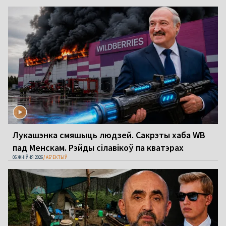
Лукашэнка смяшыць людзей. Сакрэты хаба WB
пад Менскам. Рэйды сілавікоў па кватэрах
05 ЖНІЎНЯ 2026
АБ'ЕКТЫЎ