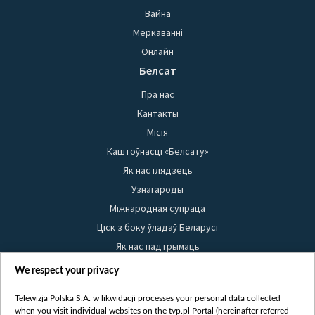
Вайна
Меркаванні
Онлайн
Белсат
Пра нас
Кантакты
Місія
Каштоўнасці «Белсату»
Як нас глядзець
Узнагароды
Міжнародная супраца
Ціск з боку ўладаў Беларусі
Як нас падтрымаць
Правілы выкарыстання матэрыялаў
We respect your privacy
Інфармацыя аб адпраўніку
Telewizja Polska S.A. w likwidacji processes your personal data collected
Бяспека
when you visit individual websites on the tvp.pl Portal (hereinafter referred