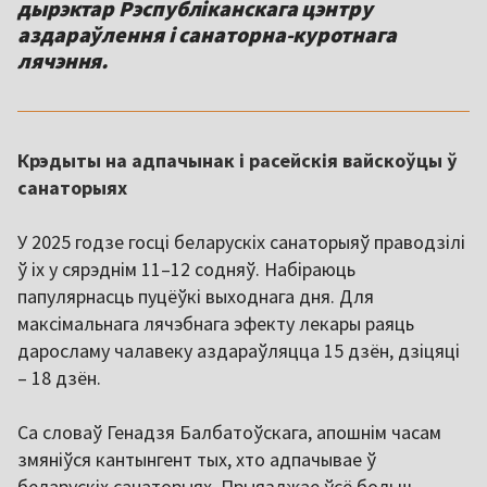
дырэктар Рэспубліканскага цэнтру
аздараўлення і санаторна-куротнага
лячэння.
Крэдыты на адпачынак і расейскія вайскоўцы ў
санаторыях
У 2025 годзе госці беларускіх санаторыяў праводзілі
ў іх у сярэднім 11–12 содняў. Набіраюць
папулярнасць пуцёўкі выходнага дня. Для
максімальнага лячэбнага эфекту лекары раяць
даросламу чалавеку аздараўляцца 15 дзён, дзіцяці
– 18 дзён.
Са словаў Генадзя Балбатоўскага, апошнім часам
змяніўся кантынгент тых, хто адпачывае ў
беларускіх санаторыях. Прыязджае ўсё больш