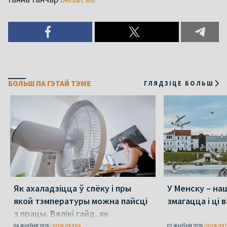
БОЛЬШ ПА ГЭТАЙ ТЭМЕ
ГЛЯДЗІЦЕ БОЛЬШ
Як ахаладзіцца ў спёку і пры
У Менску – наш
якой тэмпературы можна пайсці
змагацца і ці 
з працы. Вялікі гайд, як
перажыць спёку
04 ЖНІЎНЯ 2026
ШУФЛЯДКА
02 ЖНІЎНЯ 2026
ШУФЛЯ