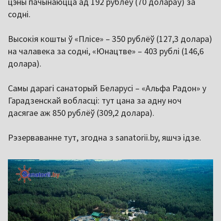
цэны пачынаюцца ад 192 рублёў (70 долараў) за
содні.
Высокія кошты ў «Плісе» – 350 рублёў (127,3 долара)
на чалавека за содні, «Юнацтве» – 403 рублі (146,6
долара).
Самы дарагі санаторый Беларусі – «Альфа Радон» у
Гарадзенскай вобласці: тут цана за адну ноч
дасягае аж 850 рублёў (309,2 долара).
Рэзерваванне тут, згодна з sanatorii.by, яшчэ ідзе.