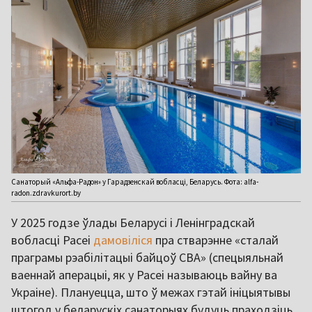
Санаторый «Альфа-Радон» у Гарадзенскай вобласці, Беларусь. Фота: alfa-
radon.zdravkurort.by
У 2025 годзе ўлады Беларусі і Ленінградскай
вобласці Расеі
дамовіліся
пра стварэнне «сталай
праграмы рэабілітацыі байцоў СВА» (спецыяльнай
ваеннай аперацыі, як у Расеі называюць вайну ва
Украіне). Плануецца, што ў межах гэтай ініцыятывы
штогод у беларускіх санаторыях будуць праходзіць