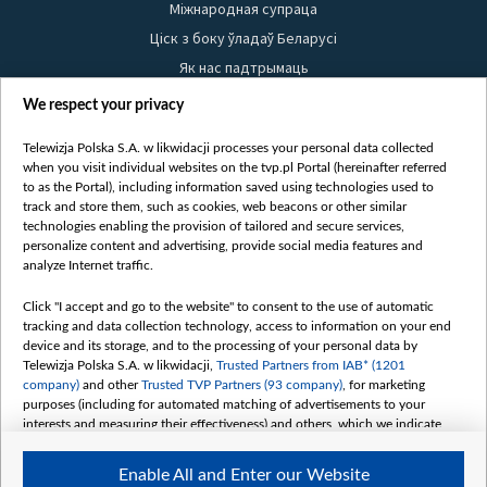
Міжнародная супраца
Ціск з боку ўладаў Беларусі
Як нас падтрымаць
Правілы выкарыстання матэрыялаў
We respect your privacy
Інфармацыя аб адпраўніку
Telewizja Polska S.A. w likwidacji processes your personal data collected
Бяспека
when you visit individual websites on the tvp.pl Portal (hereinafter referred
Youtube
to as the Portal), including information saved using technologies used to
track and store them, such as cookies, web beacons or other similar
Белсат news
technologies enabling the provision of tailored and secure services,
personalize content and advertising, provide social media features and
Белсат Shorts
analyze Internet traffic.
Белсат Life
Жэстачайшы мульт
Click "I accept and go to the website" to consent to the use of automatic
tracking and data collection technology, access to information on your end
Belsat English
device and its storage, and to the processing of your personal data by
Biełsat PL
Telewizja Polska S.A. w likwidacji,
Trusted Partners from IAB* (1201
company)
and other
Trusted TVP Partners (93 company)
, for marketing
Белсат Now
purposes (including for automated matching of advertisements to your
Белсат History
interests and measuring their effectiveness) and others, which we indicate
below.
Белсат Music
Enable All and Enter our Website
Белсат Doc
The purposes of processing your data by TVP S.A. w likwidacji are as