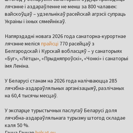
лячэнне і аздараўленне не менш за 800 чалавек:
вайскоўцаў – удзельнікаў расейскай агрэсіі супраць
Украіны і іхных сямейнікаў.
Напярэдадні новага 2026 года санаторна-курортнае
лячэнне меліся
прайсці
770 расейцаў з
Белгародскай і Курскай вобласцяў – у санаторыях
«Буг», «Лётцы», «Прыдняпроўскі», «Чонкі» і санаторыі
імя Леніна.
У Беларусі станам на 2026 года налічваюцца 285
лячэбна-аздараўляльных арганізацыяў, разлічаных
на 60,4 тысячы месцаў.
У экспарце турыстычных паслугаў Беларусі доля
лячэбна-аздараўляльнага турызму штогод складае
каля 50 %.
Ганна Ганчар
belsat.eu