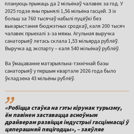
плануюць прымаць да 2 мільёнаў чалавек за год. У
2025 годзе яны прынялі 1,56 мільёна гасцей. З іх
больш за 760 тысячаў набылі пуцёўкі без
выкарыстання бюджэтных сродкаў, каля 200 тысяч
чалавек прыехалі з-за мяжы. Агульная выручка
санаторыяў летась склала 1,53 мільярда рублёў.
Выручка ад экспарту – каля 540 мільёнаў рублёў.
Ва ўмацаванне матэрыяльна-тэхнічнай базы
санаторыяў у першым квартале 2026 года было
ўкладзена 43 мільёны рублёў.
,,
«Робіцца стаўка на гэты кірунак турызму,
ён павінен заставацца асноўным
драйверам развіцця індустрыі гасціннасці ў
цяперашняй пяцігодцы», – заяўляе