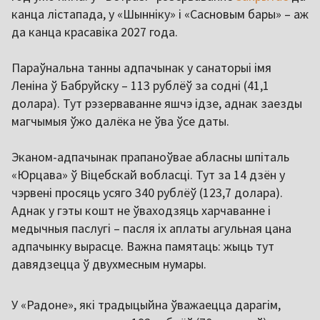
канца лістапада, у «Шынніку» і «Сасновым бары» – аж
да канца красавіка 2027 года.
Параўнальна танны адпачынак у санаторыі імя
Леніна ў Бабруйску – 113 рублёў за содні (41,1
долара). Тут рэзерваванне яшчэ ідзе, аднак заезды
магчымыя ўжо далёка не ўва ўсе даты.
Эканом-адпачынак прапаноўвае абласны шпіталь
«Юрцава» ў Віцебскай вобласці. Тут за 14 дзён у
чэрвені просяць усяго 340 рублёў (123,7 долара).
Аднак у гэты кошт не ўваходзяць харчаванне і
медычныя паслугі – пасля іх аплаты агульная цана
адпачынку вырасце. Важна памятаць: жыць тут
давядзецца ў двухмесным нумары.
У «Радоне», які традыцыйна ўважаецца дарагім,