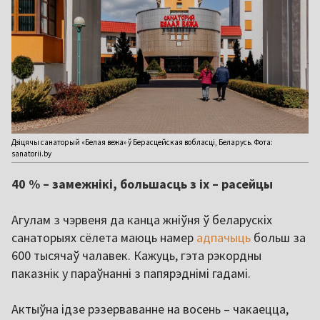
Дзіцячы санаторый «Белая вежа» ў Берасцейская вобласці, Беларусь. Фота:
sanatorii.by
40 % – замежнікі, большасць з іх – расейцы
Агулам з чэрвеня да канца жніўня ў беларускіх
санаторыях сёлета маюць намер
адпачыць
больш за
600 тысячаў чалавек. Кажуць, гэта рэкордны
паказнік у параўнанні з папярэднімі гадамі.
Актыўна ідзе рэзерваванне на восень – чакаецца,