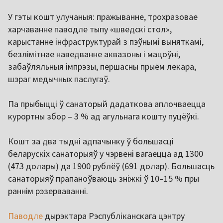
У гэты кошт улучаныя: пражыванне, трохразовае
харчаванне паводле тыпу «шведскі стол»,
карыстанне інфраструктурай з пэўнымі выняткамі,
безлімітнае наведванне аквазоны і мацоўні,
забаўляльныя імпрэзы, першасны прыём лекара,
шэраг медычных паслугаў.
Па прыбыцці ў санаторый дадаткова аплочваецца
курортны збор – 3 % ад агульнага кошту пуцёўкі.
Кошт за два тыдні адпачынку ў большасці
беларускіх санаторыяў у чэрвені вагаецца ад 1300
(473 долары) да 1900 рублёў (691 долар). Большасць
санаторыяў прапаноўваюць зніжкі ў 10–15 % пры
раннім рэзерваванні.
Паводле
дырэктара Рэспубліканскага цэнтру