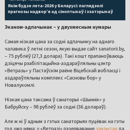
Якім будзе лета-2026 у Беларусі: паглядзелі
прагнозы надвор’я ад сіноптыкаў і эзатэрыкаў
Эканом-адпачынак – у двухмесным нумары
Самая нізкая цана за содні адпачынку на аднаго
чалавека ў летні сезон, якую выдае сайт sanatorii.by,
– 75 рублёў (27,3 долара). Такі кошт прапаноўваюць
дзіцячы рэабілітацыйна-аздараўляльны цэнтр
«Ветразь» у Пастаўскім раёне Віцебскай вобласці і
аздараўляльны комплекс «Сасновы бор» у
Новалукомлі.
Нізкая цана таксама ў санаторыі «Шыннік» у
Бабруйску – 98 рублёў за содні (36 долараў).
Але ж ні ў адным з гэтых санаторыях пуцёвак на гэты
год ужо няма: у «Ветразі» рэзерваванне
закрытае
да