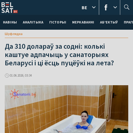
BE
НАВІНЫ
АНАЛІТЫКА
ГІСТОРЫІ
МЕРКАВАННI
АБ'ЕКТЫЎ
ПРАГ
Шуфлядка
Да 310 долараў за содні: колькі
каштуе адпачыць у санаторыях
Беларусі і ці ёсць пуцёўкі на лета?
01.06.2026, 03:34