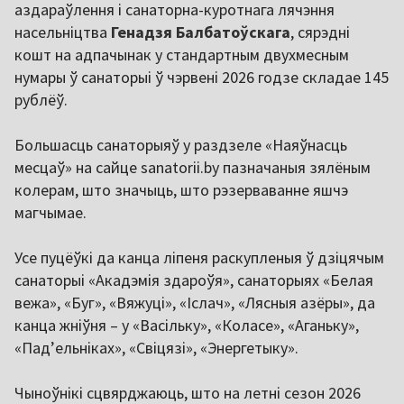
аздараўлення і санаторна-куротнага лячэння
насельніцтва
Генадзя Балбатоўскага
, сярэдні
кошт на адпачынак у стандартным двухмесным
нумары ў санаторыі ў чэрвені 2026 годзе складае 145
рублёў.
Большасць санаторыяў у раздзеле «Наяўнасць
месцаў» на сайце sanatorii.by пазначаныя зялёным
колерам, што значыць, што рэзерваванне яшчэ
магчымае.
Усе пуцёўкі да канца ліпеня раскупленыя ў дзіцячым
санаторыі «Акадэмія здароўя», санаторыях «Белая
вежа», «Буг», «Вяжуці», «Іслач», «Лясныя азёры», да
канца жніўня – у «Васільку», «Коласе», «Аганьку»,
«Пад’ельніках», «Свіцязі», «Энергетыку».
Чыноўнікі сцвярджаюць, што на летні сезон 2026