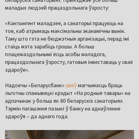
маладых людзей працаздольнага ўзросту:
«Кантынгент маладзее, а санаторыі працуюць на
тое, каб атрымаць максімальны эканамічны вынік.
Таму што гэта не бюджэтныя арганізацыі, перад імі
стаіць мэта зарабіць грошы. А больш
плацежаздольнымі ёсць асобы маладога,
працаздольнага ўзросту, гатовыя інвеставаць у сваё
здароўе».
Надоечы «Беларусбанк»
увёў
магчымасць браць
льготны спажывецкі крэдыт «На родныя тавары» на
адпачынак у больш як 80 беларускіх санаторыях.
Тэрмін пагашэння пазыкі ў банку на аднаўленне
здароўя – да аднаго года.