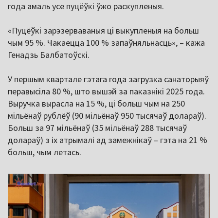
года амаль усе пуцёўкі ўжо раскупленыя.
«Пуцёўкі зарэзерваваныя ці выкупленыя на больш
чым 95 %. Чакаецца 100 % запаўняльнасць», – кажа
Генадзь Балбатоўскі.
У першым квартале гэтага года загрузка санаторыяў
перавысіла 80 %, што вышэй за паказнікі 2025 года.
Выручка вырасла на 15 %, ці больш чым на 250
мільёнаў рублёў (90 мільёнаў 950 тысячаў долараў).
Больш за 97 мільёнаў (35 мільёнаў 288 тысячаў
долараў) з іх атрымалі ад замежнікаў – гэта на 21 %
больш, чым летась.