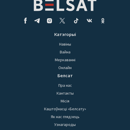
Катэгорыі
Навіны
Вайна
Меркаванні
Онлайн
Белсат
Пра нас
Кантакты
Місія
Каштоўнасці «Белсату»
Як нас глядзець
Узнагароды