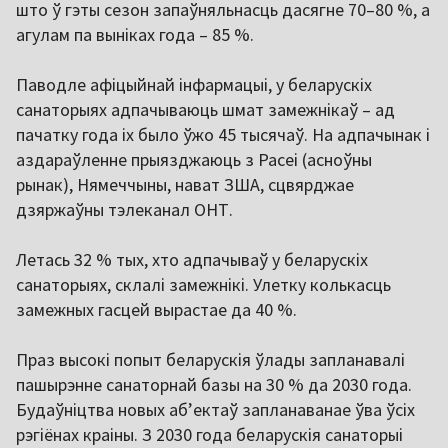
што ў гэты сезон запаўняльнасць дасягне 70–80 %, а
агулам па выніках года – 85 %.
Паводле афіцыйнай інфармацыі, у беларускіх
санаторыях адпачываюць шмат замежнікаў – ад
пачатку года іх было ўжо 45 тысячаў. На адпачынак і
аздараўленне прыязджаюць з Расеі (асноўны
рынак), Нямеччыны, нават ЗША, сцвярджае
дзяржаўны тэлеканал ОНТ.
Летась 32 % тых, хто адпачываў у беларускіх
санаторыях, склалі замежнікі. Улетку колькасць
замежных гасцей вырастае да 40 %.
Праз высокі попыт беларускія ўлады запланавалі
пашырэнне санаторнай базы на 30 % да 2030 года.
Будаўніцтва новых аб’ектаў запланаванае ўва ўсіх
рэгіёнах краіны. З 2030 года беларускія санаторыі