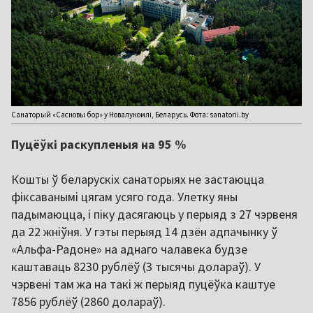
Санаторый «Сасновы бор» у Новалукомлі, Беларусь. Фота: sanatorii.by
Пуцёўкі раскупленыя на 95 %
Кошты ў беларускіх санаторыях не застаюцца
фіксаванымі цягам усяго года. Улетку яны
падымаюцца, і піку дасягаюць у перыяд з 27 чэрвеня
да 22 жніўня. У гэты перыяд 14 дзён адпачынку ў
«Альфа-Радоне» на аднаго чалавека будзе
каштаваць 8230 рублёў (3 тысячы долараў). У
чэрвені там жа на такі ж перыяд пуцёўка каштуе
7856 рублёў (2860 долараў).