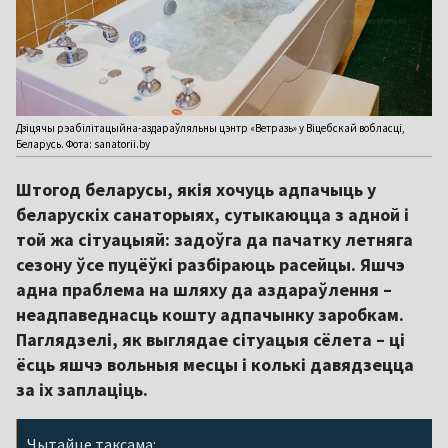
Дзіцячы рэабілітацыйна-аздараўляльны цэнтр «Ветразь» у Віцебскай вобласці,
Беларусь. Фота: sanatorii.by
Штогод беларусы, якія хочуць адпачыць у
беларускіх санаторыях, сутыкаюцца з адной і
той жа сітуацыяй: задоўга да пачатку летняга
сезону ўсе пуцёўкі разбіраюць расейцы. Яшчэ
адна праблема на шляху да аздараўлення –
неадпаведнасць кошту адпачынку заробкам.
Паглядзелі, як выглядае сітуацыя сёлета – ці
ёсць яшчэ вольныя месцы і колькі давядзецца
за іх заплаціць.
Чытайце таксама: