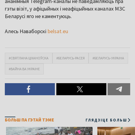
ананімныя Telegram-каналы не паведамляюць пра
гэты візіт, у афіцыйных і неафіцыйных каналах МЗС
Беларусі яго не каментуюць.
Алесь Наваборскі
belsat.eu
#СВЯТЛАНА ЦІХАНОЎСКА
#БЕЛАРУСЬ-РАСЕЯ
#БЕЛАРУСЬ-УКРАІНА
#ВАЙНА ВА УКРАІНЕ
БОЛЬШ ПА ГЭТАЙ ТЭМЕ
ГЛЯДЗІЦЕ БОЛЬШ