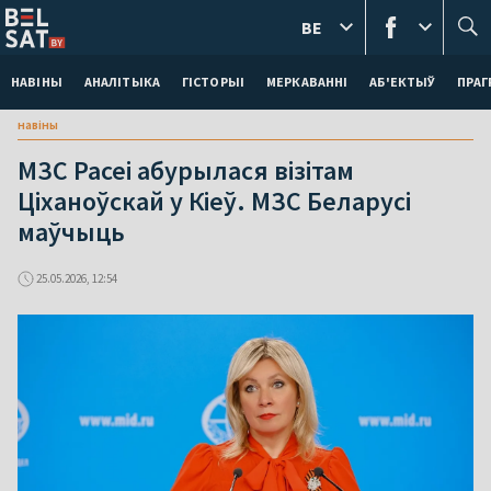
BE
НАВІНЫ
АНАЛІТЫКА
ГІСТОРЫІ
МЕРКАВАННI
АБ'ЕКТЫЎ
ПРАГ
навіны
МЗС Расеі абурылася візітам
Ціханоўскай у Кіеў. МЗС Беларусі
маўчыць
25.05.2026, 12:54