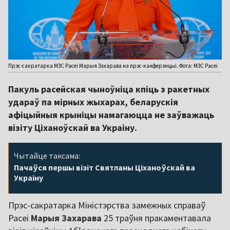
Прэс-сакратарка МЗС Расеі Марыя Захарава на прэс-канферэнцыі. Фота: МЗС Расеі
Пакуль расейская чыноўніца кпіць з ракетных
удараў па мірных жыхарах, беларускія
афіцыйныя крыніцы намагаюцца не заўважаць
візіту Ціханоўскай ва Украіну.
Чытайце таксама:
Пачаўся першы візіт Святланы Ціханоўскай ва
Украіну
Прэс-сакратарка Міністэрства замежных справаў
Расеі
Марыя Захарава
25 траўня пракаментавала