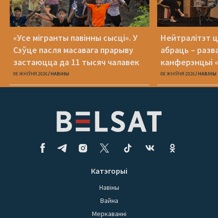
«Усе мігранты павінны сысці». У
Нейтралітэт ц
Сэўце пасля масавага прарыву
абраць – разв
застаюцца да 11 тысяч чалавек
канферэнцыі 
08 ЖНІЎНЯ 2026
НАВІНЫ
08 ЖНІЎНЯ 2026
НАВІНЫ
Катэгорыі
Навіны
Вайна
Меркаванні