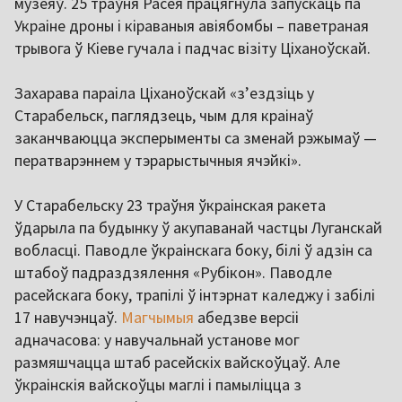
музеяў. 25 траўня Расея працягнула запускаць па
Украіне дроны і кіраваныя авіябомбы – паветраная
трывога ў Кіеве гучала і падчас візіту Ціханоўскай.
Захарава параіла Ціханоўскай «з’ездзіць у
Старабельск, паглядзець, чым для краінаў
заканчваюцца эксперыменты са зменай рэжымаў —
ператварэннем у тэрарыстычныя ячэйкі».
У Старабельску 23 траўня ўкраінская ракета
ўдарыла па будынку ў акупаванай частцы Луганскай
вобласці. Паводле ўкраінскага боку, білі ў адзін са
штабоў падраздзялення «Рубікон». Паводле
расейскага боку, трапілі ў інтэрнат каледжу і забілі
17 навучэнцаў.
Магчымыя
абедзве версіі
адначасова: у навучальнай установе мог
размяшчацца штаб расейскіх вайскоўцаў. Але
ўкраінскія вайскоўцы маглі і памыліцца з