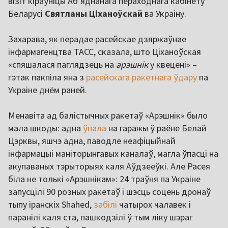
візіт кіраўніцы Аб’яднанага пераходнага кабінету
Беларусі
Святланы Ціханоўскай
ва Украіну.
Захарава, як перадае расейскае дзяржаўнае
інфармагенцтва ТАСС, сказала, што Ціханоўская
«спяшалася паглядзець на
арэшнік
у квецені» –
гэтак пакпіла яна з
расейскага ракетнага ўдару
па
Украіне днём раней.
Менавіта ад балістычных ракетаў «Арэшнік» было
мала шкоды: адна
ўпала
на гаражы ў раёне Белай
Цэрквы, яшчэ адна, паводле неафіцыйнай
інфармацыі маніторынгавых каналаў, магла ўпасці на
акупаваных тэрыторыях каля Аўдзееўкі. Але Расея
біла не толькі «Арэшнікам»: 24 траўня па Украіне
запусцілі 90 розных ракетаў і шэсць соцень дронаў
тыпу іранскіх Shahed,
забілі
чатырох чалавек і
паранілі каля ста, пашкодзілі ў тым ліку шэраг