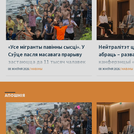
«Усе мігранты павінны сысці». У
Нейтралітэт ц
Сэўце пасля масавага прарыву
абраць – разв
застаюцца да 11 тысяч чалавек
канферэнцыі 
08 ЖНІЎНЯ 2026
НАВІНЫ
08 ЖНІЎНЯ 2026
НАВІНЫ
АПОШНІЯ