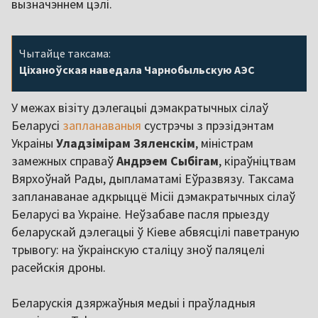
вызначэннем цэлі.
Чытайце таксама:
Ціханоўская наведала Чарнобыльскую АЭС
У межах візіту дэлегацыі дэмакратычных сілаў
Беларусі
запланаваныя
сустрэчы з прэзідэнтам
Украіны
Уладзімірам Зяленскім
, міністрам
замежных справаў
Андрэем Сыбігам
, кіраўніцтвам
Вярхоўнай Рады, дыпламатамі Еўразвязу. Таксама
запланаванае адкрыццё Місіі дэмакратычных сілаў
Беларусі ва Украіне. Неўзабаве пасля прыезду
беларускай дэлегацыі ў Кіеве абвясцілі паветраную
трывогу: на ўкраінскую сталіцу зноў паляцелі
расейскія дроны.
Беларускія дзяржаўныя медыі і праўладныя