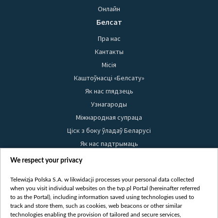
Онлайн
Белсат
Пра нас
Кантакты
Місія
Каштоўнасці «Белсату»
Як нас глядзець
Узнагароды
Міжнародная супраца
Ціск з боку ўладаў Беларусі
Як нас падтрымаць
Правілы выкарыстання матэрыялаў
We respect your privacy
Інфармацыя аб адпраўніку
Telewizja Polska S.A. w likwidacji processes your personal data collected
Бяспека
when you visit individual websites on the tvp.pl Portal (hereinafter referred
Youtube
to as the Portal), including information saved using technologies used to
track and store them, such as cookies, web beacons or other similar
Белсат news
technologies enabling the provision of tailored and secure services,