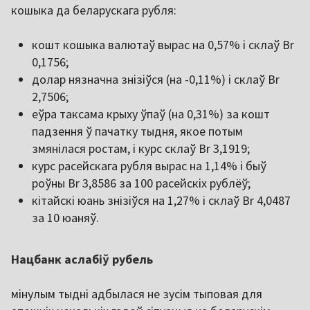
кошыка да беларускага рубля:
кошт кошыка валютаў вырас на 0,57% і склаў Br
0,1756;
долар нязначна знізіўся (на -0,11%) і склаў Br
2,7506;
еўра таксама крыху ўпаў (на 0,31%) за кошт
падзення ў пачатку тыдня, якое потым
змянілася ростам, і курс склаў Br 3,1919;
курс расейскага рубля вырас на 1,14% і быў
роўны Br 3,8586 за 100 расейскіх рублёў;
кітайскі юань знізіўся на 1,27% і склаў Br 4,0487
за 10 юаняў.
Нацбанк аслабіў рубель
мінулым тыдні адбылася не зусім тыповая для