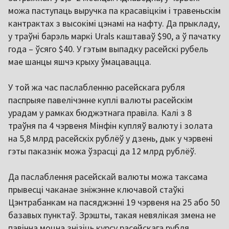
можа паступаць выручка па красавіцкім і травеньскім
кантрактах з высокімі цэнамі на нафту. Да прыкладу,
у траўні барэль маркі Urals каштаваў $90, а ў пачатку
года – ўсяго $40. У гэтым выпадку расейскі рубель
мае шанцы яшчэ крыху ўмацавацца.
У той жа час паслабленню расейскага рубля
паспрыяе павелічэнне куплі валюты расейскім
урадам у рамках бюджэтнага правіла. Калі з 8
траўня па 4 чэрвеня Мінфін купляў валюту і золата
на 5,8 млрд расейскіх рублёў у дзень, дык у чэрвені
гэты паказнік можа ўзрасці да 12 млрд рублёў.
Да паслаблення расейскай валюты можа таксама
прывесці чаканае зніжэнне ключавой стаўкі
Цэнтрабанкам на пасяджэнні 19 чэрвеня на 25 або 50
базавых пунктаў. Зрэшты, такая невялікая змена не
павінна моцна знізіць курсу расейскага рубля.