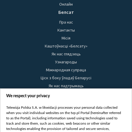
Онлайн
Белсат
Пра нас
Кантакты
Місія
Каштоўнасці «Белсату»
Як нас глядзець
Узнагароды
Міжнародная супраца
Ціск з боку ўладаў Беларусі
Як нас падтрымаць
Правілы выкарыстання матэрыялаў
We respect your privacy
Інфармацыя аб адпраўніку
Telewizja Polska S.A. w likwidacji processes your personal data collected
Бяспека
when you visit individual websites on the tvp.pl Portal (hereinafter referred
Youtube
to as the Portal), including information saved using technologies used to
track and store them, such as cookies, web beacons or other similar
Белсат news
technologies enabling the provision of tailored and secure services,