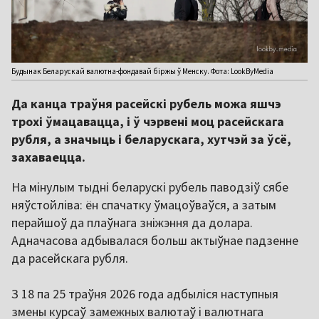
Будынак Беларускай валютна-фондавай біржы ў Менску. Фота: LookByMedia
Да канца траўня расейскі рубель можа яшчэ
трохі ўмацавацца, і ў чэрвені моц расейскага
рубля, а значыць і беларускага, хутчэй за ўсё,
захаваецца.
На мінулым тыдні беларускі рубель паводзіў сябе
няўстойліва: ён спачатку ўмацоўваўся, а затым
перайшоў да плаўнага зніжэння да долара.
Адначасова адбывалася больш актыўнае падзенне
да расейскага рубля.
З 18 па 25 траўня 2026 года адбыліся наступныя
змены курсаў замежных валютаў і валютнага