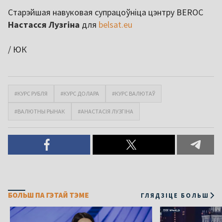
Старэйшая навуковая супрацоўніца цэнтру BEROC
Настасся Лузгіна
для
belsat.eu
/ ЮК
#КУРС РУБЛЯ
#КУРС ДОЛАРА
#КУРС ВАЛЮТАЎ
#ВАЛЮТНЫ РЫНАК
#АНАСТАСІЯ ЛУЗГІНА
БОЛЬШ ПА ГЭТАЙ ТЭМЕ
ГЛЯДЗІЦЕ БОЛЬШ