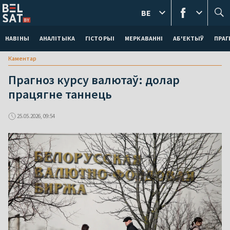
BE
НАВІНЫ
АНАЛІТЫКА
ГІСТОРЫІ
МЕРКАВАННI
АБ'ЕКТЫЎ
ПРАГ
Каментар
Прагноз курсу валютаў: долар
працягне таннець
25.05.2026, 09:54