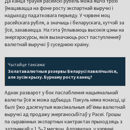
Да канца траўня расейскі рубель можа яшчэ трохі
ўмацавацца на фоне росту экспартнай выручкі і
надыходу падатковага перыяду. У чэрвені моц
расейскага рубля, а значыць і беларускага, хутчэй за
ўсё, захаваецца. На гэта ўплываюць высокія цэны на
энергарэсурсы, якія вызначаюць рост паступленняў
валютнай выручкі ў суседнюю краіну.
Чытайце таксама:
Золатавалютныя рэзервы Беларусі павялічыліся,
але зусім крыху. Бурнаму росту канец?
Аднак разварот у бок паслаблення нацыянальнай
валюты ўсё ж можа адбыцца. Пакуль няма яснасці, ці
былі ўжо дасягнутыя максімальныя аб'ёмы валютнай
выручкі ад продажу энерганосьбітаў у Расеі. Грошы
па сыравінных экспартных кантрактах прыходзяць з
затрымкай у 1,5–2 месяцы. Адпаведна, у чэрвені