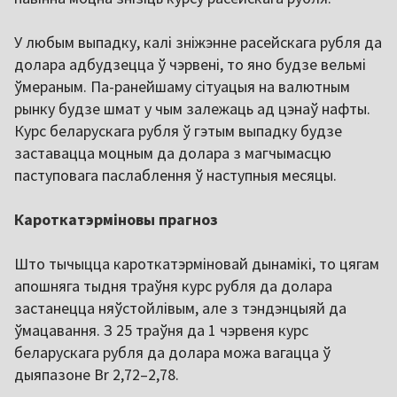
У любым выпадку, калі зніжэнне расейскага рубля да
долара адбудзецца ў чэрвені, то яно будзе вельмі
ўмераным. Па-ранейшаму сітуацыя на валютным
рынку будзе шмат у чым залежаць ад цэнаў нафты.
Курс беларускага рубля ў гэтым выпадку будзе
заставацца моцным да долара з магчымасцю
паступовага паслаблення ў наступныя месяцы.
Кароткатэрміновы прагноз
Што тычыцца кароткатэрміновай дынамікі, то цягам
апошняга тыдня траўня курс рубля да долара
застанецца няўстойлівым, але з тэндэнцыяй да
ўмацавання. З 25 траўня да 1 чэрвеня курс
беларускага рубля да долара можа вагацца ў
дыяпазоне Br 2,72–2,78.