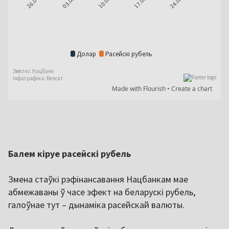
Балем кіруе расейскі рубель
Змена стаўкі рэфінансавання Нацбанкам мае
абмежаваны ў часе эфект на беларускі рубель,
галоўнае тут – дынаміка расейскай валюты.