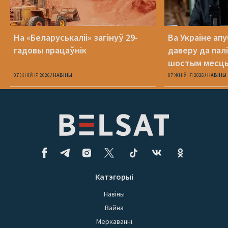
На «Беларуськаліі» загінуў 29-
Ва Украіне ап
гадовы працаўнік
даверу да пал
шостым месц
07 ЖНІЎНЯ 2026
НАВІНЫ
07 ЖНІЎНЯ 2026
НАВІНЫ
Катэгорыі
Навіны
Вайна
Меркаванні