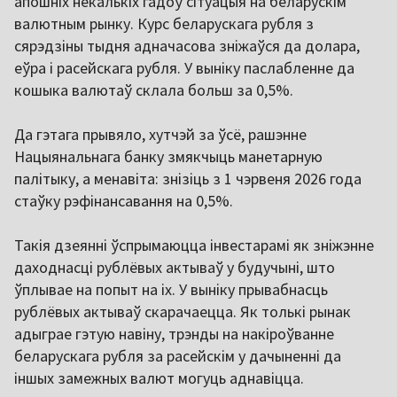
апошніх некалькіх гадоў сітуацыя на беларускім
валютным рынку. Курс беларускага рубля з
сярэдзіны тыдня адначасова зніжаўся да долара,
еўра і расейскага рубля. У выніку паслабленне да
кошыка валютаў склала больш за 0,5%.
Да гэтага прывяло, хутчэй за ўсё, рашэнне
Нацыянальнага банку змякчыць манетарную
палітыку, а менавіта: знізіць з 1 чэрвеня 2026 года
стаўку рэфінансавання на 0,5%.
Такія дзеянні ўспрымаюцца інвестарамі як зніжэнне
даходнасці рублёвых актываў у будучыні, што
ўплывае на попыт на іх. У выніку прывабнасць
рублёвых актываў скарачаецца. Як толькі рынак
адыграе гэтую навіну, трэнды на накіроўванне
беларускага рубля за расейскім у дачыненні да
іншых замежных валют могуць аднавіцца.