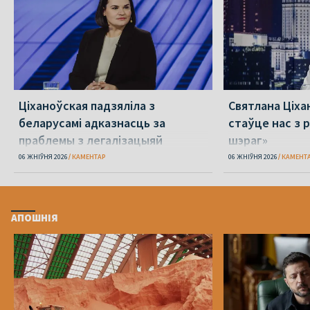
Ціханоўская падзяліла з
Святлана Ціха
беларусамі адказнасць за
стаўце нас з р
праблемы з легалізацыяй
шэраг»
06 ЖНІЎНЯ 2026
КАМЕНТАР
06 ЖНІЎНЯ 2026
КАМЕНТ
АПОШНІЯ