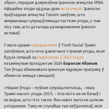
зброі», перадае дзяржаўнае іранскае агенцтва IRNA.
Афіцыйна згоды аддаць уран
не агучвалі
. Іранскае
праўладнае агенцтва Tasnim заяўляе, што
амерыканцы супраціўляюцца часткам угоды, у тым
ліку тым, што датычаць размарожвання іранскіх
актываў.
У яшчэ адным
паведамленні
ў Truth Social Трамп
запэўнівае, што хоча дамагчыся з Іранам угоды, якая
будзе лепшай за
падпісаную ў 2015 годзе
пазамінулым прэзідэнтам ЗША
Баракам Абамам
.
Тая ўгода абмежавала іранскую ядравую праграму ў
абмен на зняцце санкцыяў.
«Нашая ўгода – поўная супрацьлегласць, – піша
Трамп наконт угоды-2015. – Але ніхто яе не бачыў і
не ведае, што гэта такое. Яна нават яшчэ не цалкам
узгодненая. Таму не слухайце тых няўдачнікаў, якія