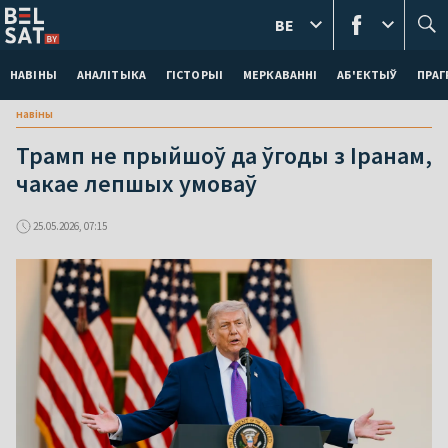
BE
НАВІНЫ
АНАЛІТЫКА
ГІСТОРЫІ
МЕРКАВАННI
АБ'ЕКТЫЎ
ПРАГ
навіны
Трамп не прыйшоў да ўгоды з Іранам,
чакае лепшых умоваў
25.05.2026, 07:15