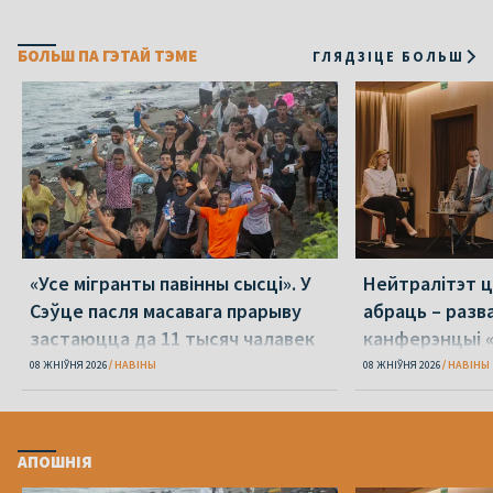
БОЛЬШ ПА ГЭТАЙ ТЭМЕ
ГЛЯДЗІЦЕ БОЛЬШ
«Усе мігранты павінны сысці». У
Нейтралітэт ц
Сэўце пасля масавага прарыву
абраць – разв
застаюцца да 11 тысяч чалавек
канферэнцыі 
08 ЖНІЎНЯ 2026
НАВІНЫ
08 ЖНІЎНЯ 2026
НАВІНЫ
АПОШНІЯ