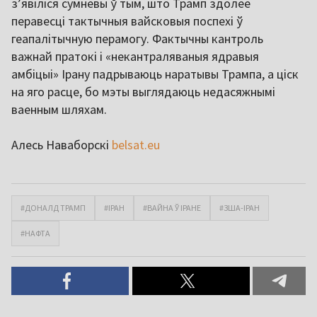
з’явіліся сумневы ў тым, што Трамп здолее
перавесці тактычныя вайсковыя поспехі ў
геапалітычную перамогу. Фактычны кантроль
важнай пратокі і «некантраляваныя ядравыя
амбіцыі» Ірану падрываюць наратывы Трампа, а ціск
на яго расце, бо мэты выглядаюць недасяжнымі
ваенным шляхам.
Алесь Наваборскі
belsat.eu
#ДОНАЛД ТРАМП
#ІРАН
#ВАЙНА Ў ІРАНЕ
#ЗША-ІРАН
#НАФТА