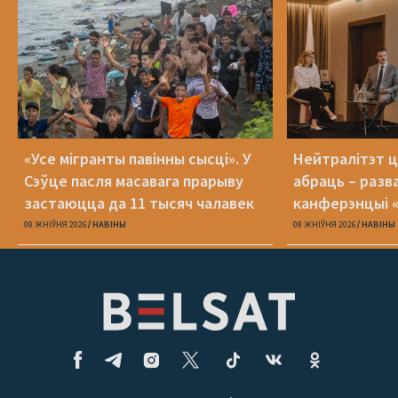
«Усе мігранты павінны сысці». У
Нейтралітэт ц
Сэўце пасля масавага прарыву
абраць – разв
застаюцца да 11 тысяч чалавек
канферэнцыі 
08 ЖНІЎНЯ 2026
НАВІНЫ
08 ЖНІЎНЯ 2026
НАВІНЫ