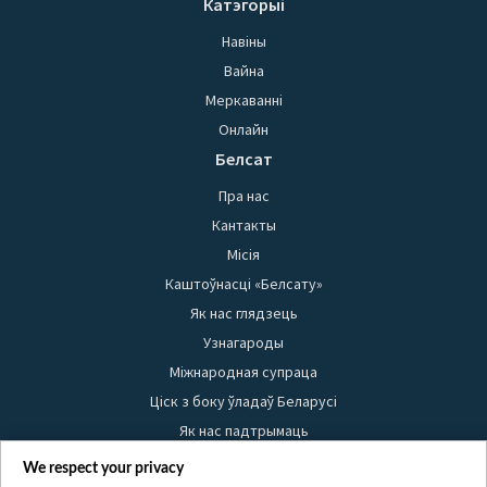
Катэгорыі
Навіны
Вайна
Меркаванні
Онлайн
Белсат
Пра нас
Кантакты
Місія
Каштоўнасці «Белсату»
Як нас глядзець
Узнагароды
Міжнародная супраца
Ціск з боку ўладаў Беларусі
Як нас падтрымаць
Правілы выкарыстання матэрыялаў
We respect your privacy