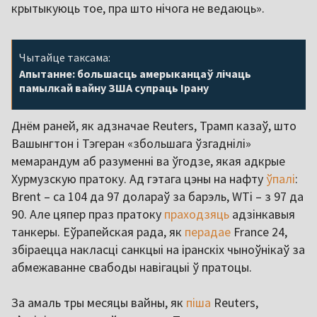
крытыкуюць тое, пра што нічога не ведаюць».
Чытайце таксама:
Апытанне: большасць амерыканцаў лічаць
памылкай вайну ЗША супраць Ірану
Днём раней, як адзначае Reuters, Трамп казаў, што
Вашынгтон і Тэгеран «збольшага ўзгаднілі»
мемарандум аб разуменні ва ўгодзе, якая адкрые
Хурмузскую пратоку. Ад гэтага цэны на нафту
ўпалі
:
Brent – са 104 да 97 долараў за барэль, WTi – з 97 да
90. Але цяпер праз пратоку
праходзяць
адзінкавыя
танкеры. Еўрапейская рада, як
перадае
France 24,
збіраецца накласці санкцыі на іранскіх чыноўнікаў за
абмежаванне свабоды навігацыі ў пратоцы.
За амаль тры месяцы вайны, як
піша
Reuters,