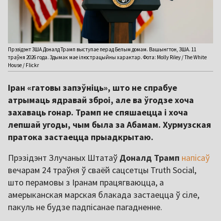
Прэзідэнт ЗША Доналд Трамп выступае перад Белым домам. Вашынгтон, ЗША. 11
траўня 2026 года. Здымак мае ілюстрацыйны характар. Фота: Molly Riley / The White
House / Flickr
Іран «гатовы запэўніць», што не спрабуе
атрымаць ядравай зброі, але ва ўгодзе хоча
захаваць гонар. Трамп не спяшаецца і хоча
лепшай угоды, чым была за Абамам. Хурмузская
пратока застаецца прыадкрытаю.
Прэзідэнт Злучаных Штатаў
Доналд Трамп
напісаў
вечарам 24 траўня ў сваёй сацсетцы Truth Social,
што перамовы з Іранам працягваюцца, а
амерыканская марская блакада застаецца ў сіле,
пакуль не будзе падпісанае пагадненне.