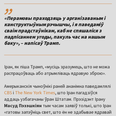
,,
«Перамовы праходзяць у арганізаваным і
канструктыўным рэчышчы, і я паведаміў
сваім прадстаўнікам, каб не спяшаліся з
падпісаннем угоды, пакуль час на нашым
баку», – напісаў Трамп.
Іран, як піша Трамп, «мусіць зразумець, што не можа
распрацоўваць або атрымліваць ядравую зброю».
Амерыканскія чыноўнікі раней ананімна паведамлялі
CBS
і
The New York Times
, што Іран пагадзіўся
аддаць узбагачаны ўран Штатам. Прэзідэнт Ірану
Масуд Пэзэшкіян
тым часам заявіў толькі, што Іран
«гатовы запэўніць свет, што ён не здабывае ядравай