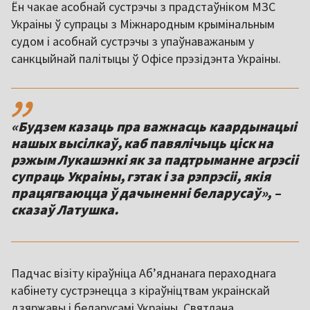
Ён чакае асобнай сустрэчы з прадстаўніком МЗС
Украіны ў супрацы з Міжнародным крымінальным
судом і асобнай сустрэчы з упаўнаважаным у
санкцыйнай палітыцы ў Офісе прэзідэнта Украіны.
,,
«Будзем казаць пра важнасць каардынацыі
нашых высілкаў, каб павялічыць ціск на
рэжым Лукашэнкі як за падтрыманне агрэсіі
супраць Украіны, гэтак і за рэпрэсіі, якія
працягваюцца ў дачыненні беларусаў», –
сказаў Латушка.
Падчас візіту кіраўніца Аб’яднанага пераходнага
кабінету сустрэнецца з кіраўніцтвам украінскай
дзяржавы і беларусамі Украіны. Святлана