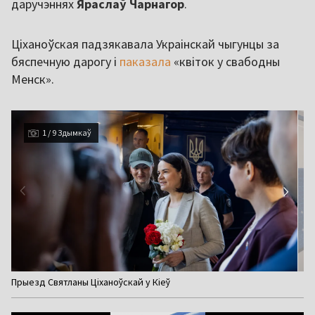
даручэннях
Яраслаў Чарнагор
.
Ціханоўская падзякавала Украінскай чыгунцы за
бяспечную дарогу і
паказала
«квіток у свабодны
Менск».
1 / 9 Здымкаў
Item
Прыезд Святланы Ціханоўскай у Кіеў
1
of