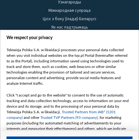
Узнагароды
Міжнародная супраца
Ціск з боку ўладаў Беларусі
Як нас падтрымаць
Правілы выкарыстання матэрыялаў
We respect your privacy
Інфармацыя аб адпраўніку
Telewizja Polska S.A. w likwidacji processes your personal data collected
Бяспека
when you visit individual websites on the tvp.pl Portal (hereinafter referred
Youtube
to as the Portal), including information saved using technologies used to
track and store them, such as cookies, web beacons or other similar
Белсат news
technologies enabling the provision of tailored and secure services,
personalize content and advertising, provide social media features and
Белсат Shorts
analyze Internet traffic.
Белсат Life
Click "I accept and go to the website" to consent to the use of automatic
Жэстачайшы мульт
tracking and data collection technology, access to information on your end
Belsat English
device and its storage, and to the processing of your personal data by
Telewizja Polska S.A. w likwidacji,
Trusted Partners from IAB* (1201
Biełsat PL
company)
and other
Trusted TVP Partners (93 company)
, for marketing
Белсат Now
purposes (including for automated matching of advertisements to your
interests and measuring their effectiveness) and others, which we indicate
Белсат History
below.
Белсат Music