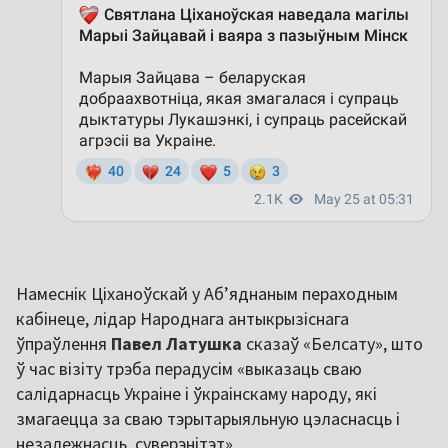
Намеснік Ціханоўскай у Аб’яднаным пераходным
кабінеце, лідар Народнага антыкрызіснага
ўпраўлення
Павел Латушка
сказаў «Белсату», што
ў час візіту трэба перадусім «выказаць сваю
салідарнасць Украіне і ўкраінскаму народу, які
змагаецца за сваю тэрытарыяльную цэласнасць і
незалежнасць, суверэнітэт».