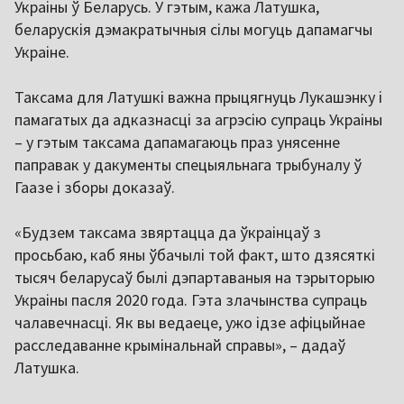
Украіны ў Беларусь. У гэтым, кажа Латушка,
беларускія дэмакратычныя сілы могуць дапамагчы
Украіне.
Таксама для Латушкі важна прыцягнуць Лукашэнку і
памагатых да адказнасці за агрэсію супраць Украіны
– у гэтым таксама дапамагаюць праз унясенне
паправак у дакументы спецыяльнага трыбуналу ў
Гаазе і зборы доказаў.
«Будзем таксама звяртацца да ўкраінцаў з
просьбаю, каб яны ўбачылі той факт, што дзясяткі
тысяч беларусаў былі дэпартаваныя на тэрыторыю
Украіны пасля 2020 года. Гэта злачынства супраць
чалавечнасці. Як вы ведаеце, ужо ідзе афіцыйнае
расследаванне крымінальнай справы», – дадаў
Латушка.