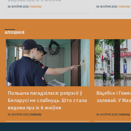
06 ЖНІЎНЯ 2026
НАВІНЫ
06 ЖНІЎНЯ 2026
НАВІНЫ
АПОШНІЯ
Польшча пагадзілася: рэпрэсіі ў
Віцебск і Гоме
Беларусі не слабнуць. Што стала
залевай. У Ма
вядома пра іх 6 жніўня
06 ЖНІЎНЯ 2026
НАВІНЫ
06 ЖНІЎНЯ 2026
НАВІНЫ