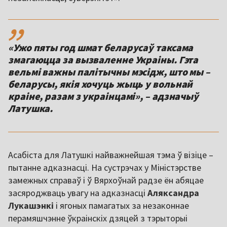
,,
«Ужо пяты год шмат беларусаў таксама
змагаюцца за вызваленне Украіны. Гэта
вельмі важны палітычны мэсідж, што мы –
беларусы, якія хочуць жыць у вольнай
краіне, разам з украінцамі», – адзначыў
Латушка.
Асабіста для Латушкі найважнейшая тэма ў візіце –
пытанне адказнасці. На сустрэчах у Міністэрстве
замежных справаў і ў Вярхоўнай радзе ён абяцае
засяроджваць увагу на адказнасці
Аляксандра
Лукашэнкі
і ягоных памагатых за незаконнае
перамяшчэнне ўкраінскіх дзяцей з тэрыторыі