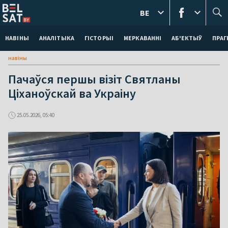
BE
НАВІНЫ
АНАЛІТЫКА
ГІСТОРЫІ
МЕРКАВАННI
АБ'ЕКТЫЎ
ПРАГ
навіны
Пачаўся першы візіт Святланы
Ціханоўскай ва Украіну
25.05.2026, 05:40