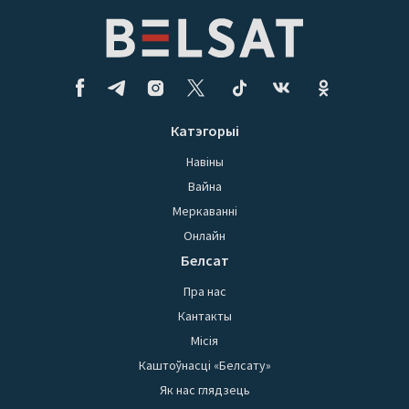
Катэгорыі
Навіны
Вайна
Меркаванні
Онлайн
Белсат
Пра нас
Кантакты
Місія
Каштоўнасці «Белсату»
Як нас глядзець