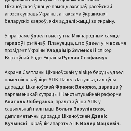
Ціханоўская ўшануе памяць ахвяраў расейскай
агрэсіі супраць Украіны, а таксама ўкраінскіх і
беларускіх ваяроў, якія аддалі жыцці за Украіну.
У праграме ўдзел і выступ на Міжнародным саміце
гарадоў і рэгіёнаў. Плануецца, што ўдзел у ім возьме
прэзідэнт Украіны
Уладзімір Зяленскі
і спікер
Вярхоўнай Рады Украіны
Руслан Стэфанчук
.
Акрамя Святланы Ціханоўскай у візіце бяруць удзел
намеснік кіраўніцы АПК Павел Латушка, галоўны
дарадца Ціханоўскай
Франак Вячорка
, дарадца ў
парламенцкай супрацы і Канстытуцыйнай рэформе
Анатоль Лябедзька
, прадстаўніца АПК у
сацыяльнай палітыцы
Вольга Зазулінская
,
дыпламатычны дарадца Ціханоўскай
Дзяніс
Кучынскі
і кіраўнік апарату АПК
Валер Мацкевіч.