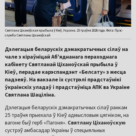
Святлана Ціханоўская прыбыла ў Кіеў, Украіна. 25 траўня 2026 года. Фота: Прэс-
служба Святланы Ціханоўскай
Дэлегацыя беларускіх дэмакратычных сілаў на
чале з кіраўніцай Аб’яднанага пераходнага
кабінету Святланай Ціханоўскай прыбыла ў
Кіеў, перадае карэспандэнт «Белсату» з месца
падзеяў. На вакзале іх сустрэлі прадстаўнікі
ўкраінскіх уладаў і прадстаўніца АПК ва Украіне
Святлана Шаціліна.
Дэлегацыя беларускіх дэмакратычных сілаў ранкам
25 траўня прыехала ў Кіеў адмысловым цягніком, на
вагоне быў герб «Пагоня».
Святлану Ціханоўскую
сустрэў амбасадар Украіны ў спецыяльных