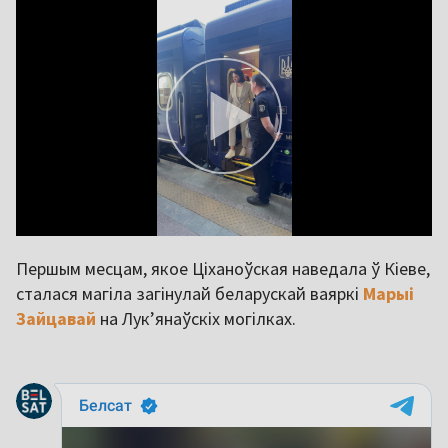
9
Першым месцам, якое Ціханоўская наведала ў Кіеве,
сталася магіла загінулай беларускай ваяркі
Марыі
Зайцавай
на Лук’янаўскіх могілках.