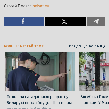
Сяргей Пеляса
belsat.eu
БОЛЬШ ПА ГЭТАЙ ТЭМЕ
ГЛЯДЗІЦЕ БОЛЬШ
Польшча пагадзілася: рэпрэсіі ў
Віцебск і Гоме
Беларусі не слабнуць. Што стала
залевай. У Ма
вядома пра іх 6 жніўня