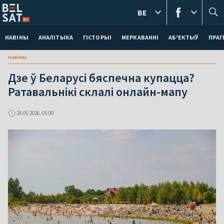
BE
НАВІНЫ
АНАЛІТЫКА
ГІСТОРЫІ
МЕРКАВАННI
АБ'ЕКТЫЎ
ПРАГ
навіны
Дзе ў Беларусі бяспечна купацца?
Ратавальнікі склалі онлайн-мапу
24.05.2026, 05:00