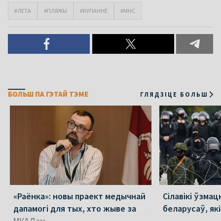
#ЛЕТА
#ПЛЯЖЫ
#КУПАННЕ
#МНС
БОЛЬШ ПА ГЭТАЙ ТЭМЕ
ГЛЯДЗІЦЕ БОЛЬШ
«Раёнка»: новы праект медычнай
Сілавікі ўзмац
дапамогі для тых, хто жыве за
беларусаў, як
МКАДам