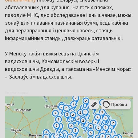
абсталяваных для купання. На гэтых пляжах,
паводле МНС, дно абследаванае і ачышчанае, межы
зонаў для плавання пазначаныя буямі, ёсць кабінкі
для пераапранання і ценявыя навесы, стаяць
інфармацыйныя стэнды, дзяжураць ратавальнікі.
У Менску такія пляжы ёсць на Цнянскім
вадасховішчы, Камсамольскім возеры і
вадасховішчы Дразды, а таксама на «Менскім моры»
– Заслаўскім вадасховішчы.
Яндекс Карты
Яндекс Карты — транспорт, навигация, поиск мест