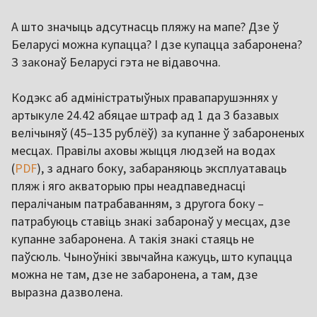
А што значыць адсутнасць пляжу на мапе? Дзе ў
Беларусі можна купацца? І дзе купацца забаронена?
З законаў Беларусі гэта не відавочна.
Кодэкс аб адміністратыўных правапарушэннях у
артыкуле 24.42 абяцае штраф ад 1 да 3 базавых
велічыняў (45–135 рублёў) за купанне ў забароненых
месцах. Правілы аховы жыцця людзей на водах
(
PDF
), з аднаго боку, забараняюць эксплуатаваць
пляж і яго акваторыю пры неадпаведнасці
пералічаным патрабаванням, з другога боку –
патрабуюць ставіць знакі забаронаў у месцах, дзе
купанне забаронена. А такія знакі стаяць не
паўсюль. Чыноўнікі звычайна кажуць, што купацца
можна не там, дзе не забаронена, а там, дзе
выразна дазволена.