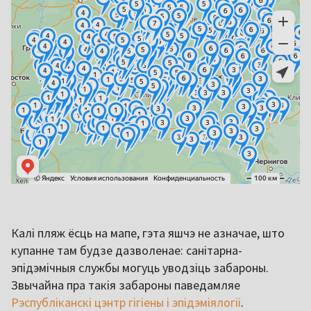
Калі пляж ёсць на мапе, гэта яшчэ не азначае, што
купанне там будзе дазволенае: санітарна-
эпідэмічныя службы могуць уводзіць забароны.
Звычайна пра такія забароны паведамляе
Рэспубліканскі цэнтр гігіены і эпідэміялогіі
.