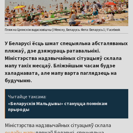
Пляж на Цнянскім вадасховішчы ў Менску, Беларусь. Фота: Беларусь 1 / Facebook
У Беларусі ёсць шмат спецыяльна абсталяваных
пляжаў, дзе дзяжураць ратавальнікі.
Міністэрства надзвычайных сітуацыяў склала
мапу такіх месцаў. Бліжэйшым часам будзе
халаднавата, але мапу варта паглядзець на
будучыню.
Чытайце таксама:
«Беларускія Мальдывы» стануцца помнікам
прыроды
Міністэрства надзвычайных сітуацыяў склала
онлайн-мапу
пляжаў Беларусі, спецыяльна