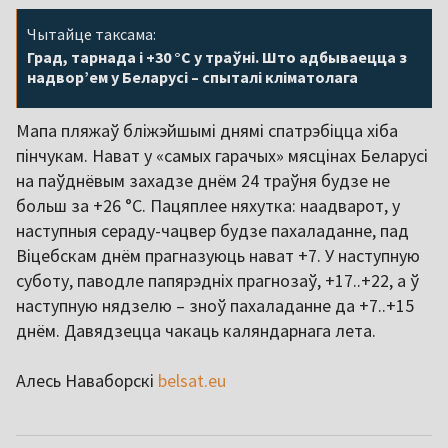
Чытайце таксама:
Град, тарнада і +30 °С у траўні. Што адбываецца з
надвор’ем у Беларусі – спыталі кліматолага
Мапа пляжаў бліжэйшымі днямі спатрэбіцца хіба
пінчукам. Нават у «самых гарачых» мясцінах Беларусі
на паўднёвым захадзе днём 24 траўня будзе не
больш за +26 °C. Пацяплее няхутка: наадварот, у
наступныя сераду-чацвер будзе пахаладанне, пад
Віцебскам днём прагназуюць нават +7. У наступную
суботу, паводле папярэдніх прагнозаў, +17..+22, а ў
наступную нядзелю – зноў пахаладанне да +7..+15
днём. Давядзецца чакаць каляндарнага лета.
Алесь Наваборскі
belsat.eu