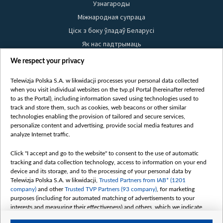
Узнагароды
Міжнародная супраца
Ціск з боку ўладаў Беларусі
Як нас падтрымаць
Правілы выкарыстання матэрыялаў
We respect your privacy
Інфармацыя аб адпраўніку
Telewizja Polska S.A. w likwidacji processes your personal data collected
Бяспека
when you visit individual websites on the tvp.pl Portal (hereinafter referred
Youtube
to as the Portal), including information saved using technologies used to
track and store them, such as cookies, web beacons or other similar
Белсат news
technologies enabling the provision of tailored and secure services,
personalize content and advertising, provide social media features and
Белсат Shorts
analyze Internet traffic.
Белсат Life
Click "I accept and go to the website" to consent to the use of automatic
Жэстачайшы мульт
tracking and data collection technology, access to information on your end
Belsat English
device and its storage, and to the processing of your personal data by
Telewizja Polska S.A. w likwidacji,
Trusted Partners from IAB* (1201
Biełsat PL
company)
and other
Trusted TVP Partners (93 company)
, for marketing
Белсат Now
purposes (including for automated matching of advertisements to your
interests and measuring their effectiveness) and others, which we indicate
Белсат History
below.
Белсат Music