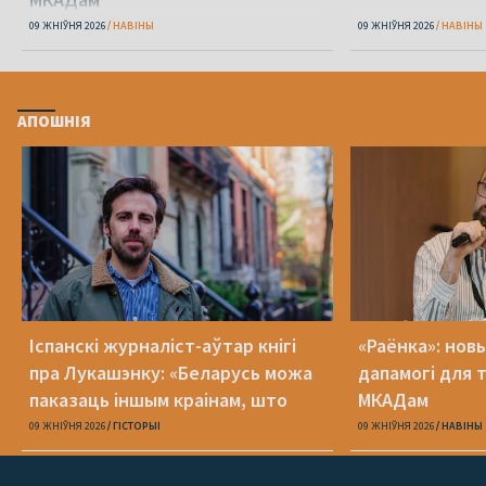
09 ЖНІЎНЯ 2026
НАВІНЫ
09 ЖНІЎНЯ 2026
НАВІНЫ
АПОШНІЯ
Іспанскі журналіст-аўтар кнігі
«Раёнка»: нов
пра Лукашэнку: «Беларусь можа
дапамогі для 
паказаць іншым краінам, што
МКАДам
можа здарыцца з дэмакратыяй»
09 ЖНІЎНЯ 2026
ГІСТОРЫІ
09 ЖНІЎНЯ 2026
НАВІНЫ