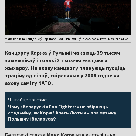
Макс Корж на канцэрце ў Варшаве, Польшча. 9 жніўня 2025 года. Фота: Maxkorzh.live
Канцэрту Каржа ў Румыніі чакаюць 39 тысяч
замежнікаў і толькі 3 тысячы мясцовых
жыхароў. На ахову канцэрту плануюць пусціць
траціну ад сілаў, скіраваных у 2008 годзе на
ахову саміту NATO.
Чытайце таксама:
Чаму «беларускія Foo Fighters» не збіраюць
стадыёну, як Корж? Алесь Лютыч – пра музыку,
Польшчу і беларусаў
Беларускі спявак
Макс Корж
мае выступіць на