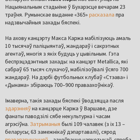
Нацыянальным стадыёне ў Бухарэсце вечарам 23
траўня. Румынскае выданне «365»
расказала
пра
надзвычайныя захады бяспекі.
На ахову канцэрту Макса Каржа мабілізуюць амаль
10 тысячаў паліцыянтаў, жандараў і сакрэтных
агентаў, многія з якіх будуць у цывільным. Гэта
беспрэцэдэнтныя захады: на канцэрт Metallica, які
сабраў 65 тысяч слухачоў, мабілізоўвалі ўсяго 700
жандараў. На дэрбі футбольных клубаў «Стэава» і
«Дынама» збіраюць 700–900 праваахоўнікаў.
Імаверна, такія захады бяспекі ўводзяцца пасля
здарэнняў
на канцэрце Каржа ў Варшаве, дзе
фанаты паводзілі сябе некультурна і часам
агрэсіўна.
Затрыманыя
былі 109 чалавек (з іх 13 –
беларусы; 63 замежнікаў дэпартавалі), сярод
правапарушэнняў
– захоўванне наркотыкаў, спроба