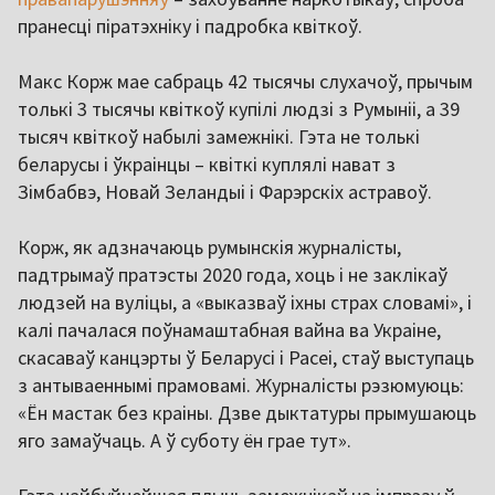
пранесці піратэхніку і падробка квіткоў.
Макс Корж мае сабраць 42 тысячы слухачоў, прычым
толькі 3 тысячы квіткоў купілі людзі з Румыніі, а 39
тысяч квіткоў набылі замежнікі. Гэта не толькі
беларусы і ўкраінцы – квіткі куплялі нават з
Зімбабвэ, Новай Зеландыі і Фарэрскіх астравоў.
Корж, як адзначаюць румынскія журналісты,
падтрымаў пратэсты 2020 года, хоць і не заклікаў
людзей на вуліцы, а «выказваў іхны страх словамі», і
калі пачалася поўнамаштабная вайна ва Украіне,
скасаваў канцэрты ў Беларусі і Расеі, стаў выступаць
з антываеннымі прамовамі. Журналісты рэзюмуюць:
«Ён мастак без краіны. Дзве дыктатуры прымушаюць
яго замаўчаць. А ў суботу ён грае тут».