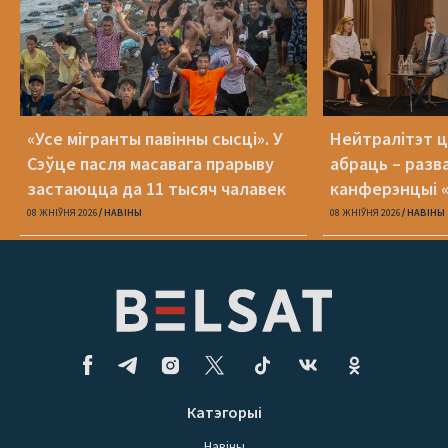
«Усе мігранты павінны сысці». У
Нейтралітэт ц
Сэўце пасля масавага прарыву
абраць – разв
застаюцца да 11 тысяч чалавек
канферэнцыі 
08 ЖНІЎНЯ 2026
НАВІНЫ
08 ЖНІЎНЯ 2026
НАВІНЫ
Катэгорыі
Навіны