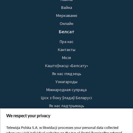
Вайна
Меркаванні
Онлайн
Белсат
Пра нас
Кантакты
Місія
Каштоўнасці «Белсату»
Як нас глядзець
Узнагароды
Міжнародная супраца
Ціск з боку ўладаў Беларусі
Як нас падтрымаць
Правілы выкарыстання матэрыялаў
We respect your privacy
Інфармацыя аб адпраўніку
Telewizja Polska S.A. w likwidacji processes your personal data collected
Бяспека