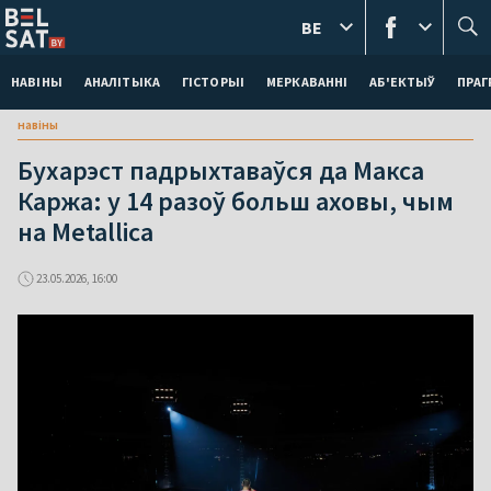
BE
НАВІНЫ
АНАЛІТЫКА
ГІСТОРЫІ
МЕРКАВАННI
АБ'ЕКТЫЎ
ПРАГ
навіны
Бухарэст падрыхтаваўся да Макса
Каржа: у 14 разоў больш аховы, чым
на Metallica
23.05.2026, 16:00