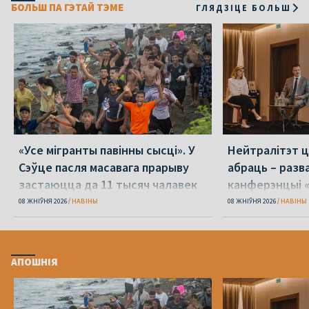
БОЛЬШ ПА ГЭТАЙ ТЭМЕ
ГЛЯДЗІЦЕ БОЛЬШ
«Усе мігранты павінны сысці». У
Нейтралітэт ц
Сэўце пасля масавага прарыву
абраць – разв
застаюцца да 11 тысяч чалавек
канферэнцыі 
08 ЖНІЎНЯ 2026
НАВІНЫ
08 ЖНІЎНЯ 2026
НАВІНЫ
АПОШНІЯ