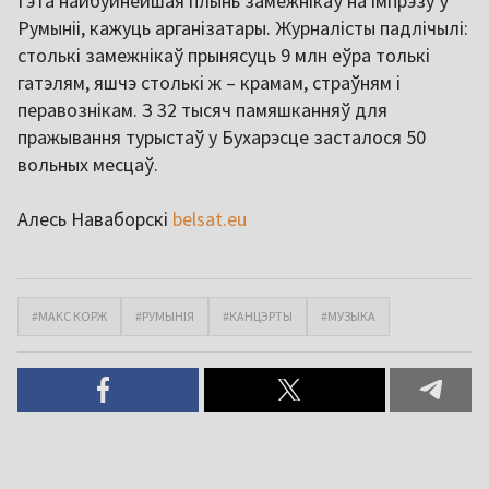
Гэта найбуйнейшая плынь замежнікаў на імпрэзу ў
Румыніі, кажуць арганізатары. Журналісты падлічылі:
столькі замежнікаў прынясуць 9 млн еўра толькі
гатэлям, яшчэ столькі ж – крамам, страўням і
перавознікам. З 32 тысяч памяшканняў для
пражывання турыстаў у Бухарэсце засталося 50
вольных месцаў.
Алесь Наваборскі
belsat.eu
#МАКС КОРЖ
#РУМЫНІЯ
#КАНЦЭРТЫ
#МУЗЫКА